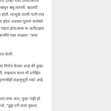
े, दोन्ही नाती तिच्याकरता
ांधून बसू लागली. म्हातारी
. त्यामुळे त्याची पत्नी मात्र
 होता. मधल्या मुलाने संतोषने
त पहात होता.बाबा या अतीदक्षता
सं आजीने गळा काढला. “काय
वात केली.
निर्णय घेतला आहे की तुम्हां
ी, माझ्याच घरात मी उपेक्षित
कुणाचीही सहानुभूती नको आहे.
ला माफ करा, पून्हा नाही हो
ले, “तुझं तरी काय चुकलं,