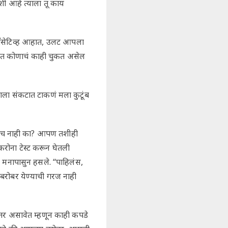
शी आहे त्याला तू काय
ा पाॅसेटिव्ह आहात, उलट आपला
 यात कोणाचं काही चुकत असेल
ंबाला संकटात टाकणं मला कुटूंब
योग्यच नाही का? आपण तशीही
करोना टेस्ट करून घेतली
पा मनापासुन हसले. “पाहिलंस,
बरोबर येण्याची गरज नाही
ले तर असावेत म्हणून काही कपडे