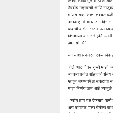
तरीही केवळ मुलांसाठी ती शां
तेवढीच महत्त्वाची आणि नाजुक अ
माणसं संक्रमणाला लवकर बळी पड
नाराज होती. घरात दोन दिर आणि
बाबांची करोना टेस्ट करून घ्य
विभागाला कंटाळले होते. त्यां
झालं यांना?”
सर्व साशंक नजरेनं एकमेकांकडे 
“गेले आठ दिवस तुम्ही माझी ज
भावाभावातील सौहार्दाचे संबंध 
म्हणून जगण्यापेक्षा संकटाच
माझा निर्णय ठाम आहे त्यामुळे
“त्यांच ठाम मत ऐकताच पत्नी ह
असं वागणार. मला मेलीला काय क