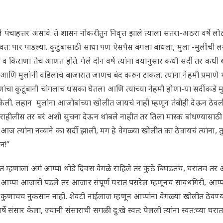
ाहत्तर असावे. ते शासन नोकरीतुन निवृत्त झाले त्याला सतरा-अठरा वर्षे लोटली. न
त: पार पाडल्या. कुटुंबासाठी साधा पण ऐसपैस बंगला बांधला, मुला -मुलींची लग
 व किराणा तेच आणत होते. गेले दोन वर्षे त्यांना वयानुसार कधी सर्दी तर कध
आणि मुलांनी वडिलांचं बाजारात जाणच बंद करुन टाकल. त्यांना नेहमी प्रमाणे थ
ांचा कुटूंबानी चांगलाच धसका घेतला आणि त्यांच्या नेहमी होणा-या सर्दीकडे मुले
 केली. लहान मुलांना आजोबांच्या खोलीत जायचं नाही म्हणून तंबीही देऊन ठेवली. त
 राहीलीस तर बरं अशी सुचना देऊन थांबले नाहीत तर तिला मास्क बांधण्यासा
 आज त्यांना नव्याने का सर्दी झाली, मग हे वेगळ्या खोलीत का ठेवायचं त्यांना, 
धन!”
 म्हणाला अगं आप्पां थोडे दिवस वेगळे राहिले तर कुठे बिघडतय, घरातच 
 आप्पा आजारी पडले तर आजार संपूर्ण घरात पसरेल म्हणूनच सावधगिरी, आप
ुणाचच नुकसान नाही. शेवटी नाईलाज म्हणून आप्पांना वेगळ्या खोलीत ठेवण्य
े संसार केला, ज्यांनी संसाराची सगळी दु:खे स्वत: पेलली त्यांना स्वत:च्या घरा