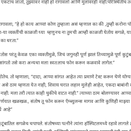
कटाच जातो, तुझ्यावर नाही हो रागावलो आणि मुलांवरही नाही.परिस्थितीच त
वर रागावला, “हे हो काय आप्पा! कोण तुम्हाला असं म्हणाल का की ,तुम्ही करोन
ा-या व्यक्तींची काळजी घ्या म्हणुनच ना तुमची आम्ही काळजी घेतोय सगळे,
 का धरता.”
ोस परंतू केवळ एका व्यक्तीमुळे, जिचं जगुनही पूर्ण झालं तिच्यामुळे पूर्ण कुटु
मी सांगतो तसे करा अन्यथा मला स्वत:लाच फोन करून कळवावे लागेल.”
 होतेच. तो म्हणाला, “दादा, आप्पा सांगत आहेत त्या प्रमाणे टेस्ट करून घेणे 
च असे ठाम म्हणता येत नाही, शिवाय घरात लहान मुलेही आहेत, एकदा बाबांनी 
र नाही. मला तरी त्यात काही चुकीचे वाटत नाही.” त्याच्या ठाम बोलण्यावर आप्
िर्णयात खळखळ., संतोष तू फोन करून ऍम्ब्युलन्स मागव आणि कुणिही माझ्या 
्थ आहे”
 कुटूंबातिल सगळेच चपापले. संतोषच्या पत्नीने त्यांना हाॅस्पिटलमध्ये रहावे लाग