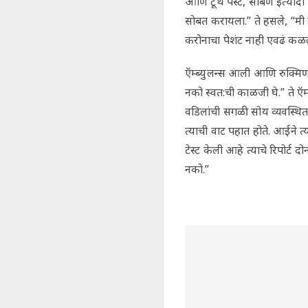
आणि टूथ पेस्ट, साबण इत्यादी 
सोबत करायला.” ते हसले, “मी क
करोनाचा पेशंट नाही एवढं कळलं
ऍम्ब्युलन्स आली आणि रुक्मिण
नको स्वत:ची काळजी घे.” ते ऍम्ब
वडिलांची सगळी सोय व्यवस्थित 
त्याची वाट पहात होते. आईने त्
टेस्ट केली आहे त्याचे रिपोर्
नको.”