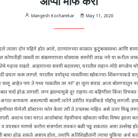
आप्पा माफ करा
Mangesh Kocharekar
May 11, 2020
ले त्याला दोन महिने होत आले, दरम्यानच्या काळात कुटुंबव्यवस्था आणि सामा
ील कोणतीही व्यक्ती या संक्रमणाच्या धोक्यास सामोरी जाऊ नये या करीता जास
छतेचे महत्त्व वाढले. आहाराच्या सवयी बदलल्या, घरातील लहान-मोठे सगळेच
ी प्रयत्न करू लागले. घरातील वयोवृध्द व्यक्तींच्या खोकण्या-शिंकण्याकडे यापूर
षध चालू आहेत पण ते पथ्य पाळतील तर ना!” हा जुना संवाद आता बोलण्यातुन 
ात चर्चा होऊ लागली. लग्न झाल्यामुळे दूर राहणा-या बहिणीला किंवा विभक्त रा
ंगात कणकण असल्याची बातमी त्वरेने उर्वरीत मंडळींकडे पोहोचू लागली. हाय 
मीच्या फॅमेली डाॅक्टरना फोन केला तरी ते उपलब्ध नाहित असे उत्तर मिळू लागले
ू लागली. अशाच एका घरात आजोबांचा नेहमीचाच खोकला चर्चेचा विषय झाला कार
ुले व वयस्कर माणसे करोना संसर्गाला लवकर बळी पडू शकतात असा उल्लेख होता.
र्गाची बाधा होऊ शकते असाच होता, तथापि अतिशिक्षीतांनी त्याचा चुकिचा अर्थ 