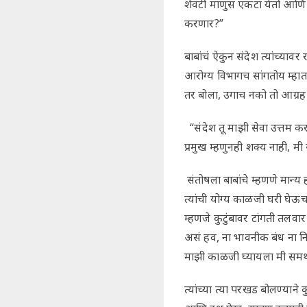
शेवटी माणुस एकटा येतो आणि ए
करणार?”
बाबांचं ऐकुन संदेश त्यांच्या
आरोग्य विभागच सांगतोय म्हात
तर बोला, उगाच नको तो आग्रह
“संदेश तू माझी सेवा उत्तम करत
प्रमुख म्हणुनही शक्य नाही, 
संतोषला बाबांचे म्हणणे मान्य
त्यांची योग्य काळजी घरी घेऊ
म्हणजे कुटुंबावर टांगती तलवा
असं हव, ना भावनीक बंध ना न
माझी काळजी घ्यायला मी समर
त्यांच्या त्या परखड बोलण्याने