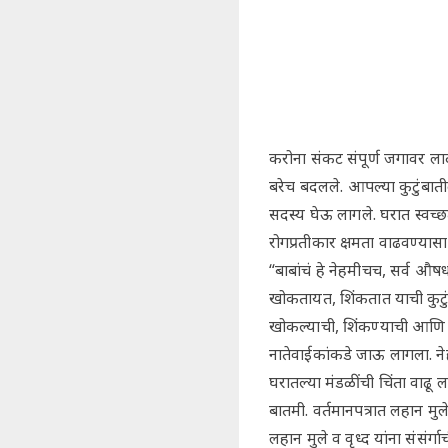
करोना संकट संपूर्ण जगावर लाद
बरेच बदलले. आपल्या कुटुंबात
सदस्य घेऊ लागले. घरात स्वच्
रोगप्रतीकार क्षमता वाढवण्यासाठ
“बाबांचं हे नेहमीचच, सर्व औ
खोकतायत, शिंकतात याची कुटुंब
खोकल्याची, शिंकण्याची आणि अ
नातेवाईकांकडे जाऊ लागला. नेह
घरातल्या मंडळींची चिंता वाढ
बातमी. वर्तमानपत्रात लहान म
लहान मुले व वृध्द यांना संसं