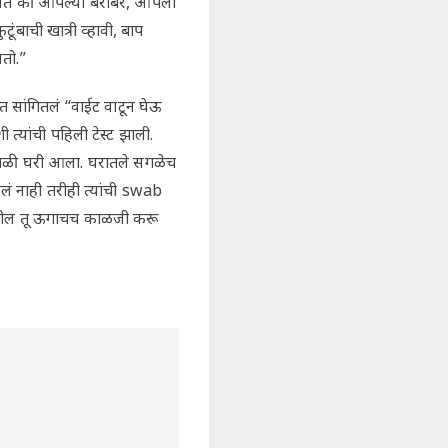
ण येते की आपल्या बरोबर, आपली
ंबाची खात्री व्हावी, बाप
ेतो.”
 सांगितलं “वाईट वाटून घेऊ
ी त्यांची पहिली टेस्ट झाली.
्याकाळी घरी आला. घरातले सगळेच
ेलं नाही तरीही त्यांची swab
 ठरवतील तू ऊगाचच काळजी करू