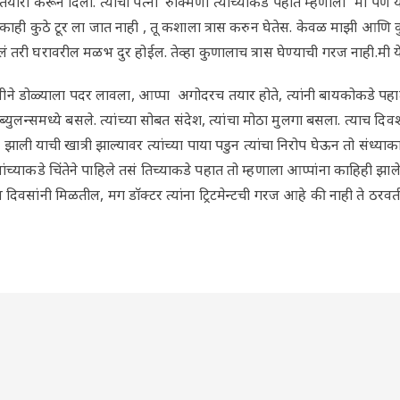
तयारी करून दिली. त्यांची पत्नी रुक्मिणी त्यांच्याकडे पहात म्हणाली “मी प
ाही कुठे टूर ला जात नाही , तू कशाला त्रास करुन घेतेस. केवळ माझी आणि कुटू
 तरी घरावरील मळभ दुर होईल. तेव्हा कुणालाच त्रास घेण्याची गरज नाही.मी य
ीने डोळ्याला पदर लावला, आप्पा अगोदरच तयार होते, त्यांनी बायकोकडे पहात
्युलन्समध्ये बसले. त्यांच्या सोबत संदेश, त्यांचा मोठा मुलगा बसला. त्याच दिवश
झाली याची खात्री झाल्यावर त्यांच्या पाया पडुन त्यांचा निरोप घेऊन तो संध
यांच्याकडे चिंतेने पाहिले तसं तिच्याकडे पहात तो म्हणाला आप्पांना काहिही झाल
ट दोन दिवसांनी मिळतील, मग डाॅक्टर त्यांना ट्रिटमेन्टची गरज आहे की नाही ते