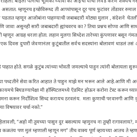
त राहिली. बाईला पत्नीची भूमिका घ्यावी की आईची याची निवड करणे शक्यच नसत
सतात. म्हणूनच इच्छेविरूध्द ती आप्पांपासून दूर पाच फुटांवर तोंडावर रुमाल ब
तात म्हणून आजोबांना पाहण्याची जबाबदारी मोठ्या मुलान , संदेशने घेतली होती
 जावा असुनही सारी जबाबदारी ह्यांचवरच का ? तिचा प्रश्नच सोप्पा आणि साधा
ावी म्हणून आग्रह धरला होता. लहान मुलगा सिध्देश तारेच्या कुंपणावर बसून गंम
नी एक दिवस दुपारी जेवणानंतर कुटूंबातील सर्वच सदस्यांना बोलावणं धाडलं त
पाहात होते. सगळे कुटुंब त्यांच्या भोवती जमल्याचे पाहुन त्यांनी बोलायला सुरु
्या पध्दतीने सेवा करित आहात ते पाहुन माझे मन भरून आले आहे.आणि मी असा 
कायमचे बिघडण्यापेक्षा मी हाॅस्पिटलमध्ये ऍडमिट होऊन करोना टेस्ट करून घ्याव
ा सामना करून निर्दोशित्व सिध्द करायच ठरवलंय. मला कुणाची परवानगी आणि 
 या विषयावर चर्चा नको.”
ेलावली, “अहो मी तुमच्या पासुन दुर बसल्याय म्हणुनच ना तुम्ही रागावलाय?, म
ळतंय पण मुलं म्हणाली म्हणून मग” तीच वाक्य पूर्ण व्हायच्या आतच ते म्हणा