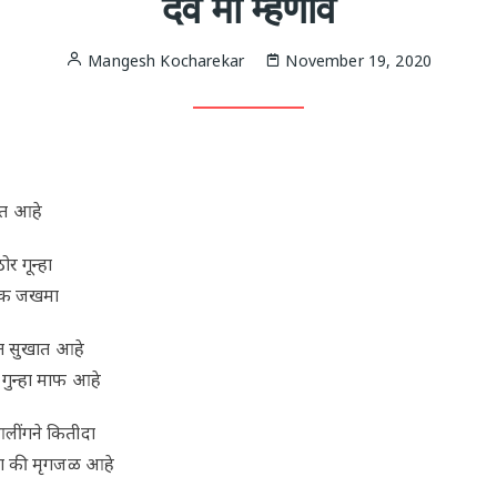
दैव मी म्हणावे
Mangesh Kocharekar
November 19, 2020
ात आहे
र गून्हा
तिक जखमा
ीत सुखात आहे
 गुन्हा माफ आहे
लींगने कितीदा
खरा की मृगजळ आहे