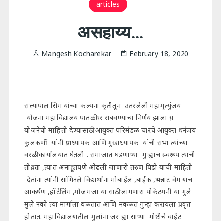
articles
असहाय्य…
Mangesh Kocharekar
February 18, 2020
सत्त्यापाल सिग यांच्या कल्पना कृतीतून उतरलेली महामृत्युंजय
योजना महाविद्यालय पातळीवर राबवण्याचा निर्णय झाला य़
योजनेची माहिती देण्यासाठी आयुक्त परिमंडळ चारचे आयुक्त धनंजय
कुलकर्णी यांनी प्राध्यापक आणि मुखाध्यापक यांची सभा त्यांच्या
वरळी कार्यालयात घेतली . समाजात घडणाऱ्या गुन्ह्याच स्वरूप त्याची
तीव्रता ,त्यात अनाहूतपणे ओढली जाणारी तरुण पिढी याची माहिती
देतांना त्यांनी सांगितले विद्यार्थांना मोबाईल ,बाईक ,भन्नाट वेग याच
आकर्षण ,हॉटेलिंग ,मौजमजा या साठी लागणारा पोकेटमनी या मुले
मुले नको त्या मार्गाला वळतात आणि नकळत गुन्हा करायला प्रवृत्त
होतात. महाविद्यालयातील मुलांना जर ह्या साऱ्या गोष्टीचे वाईट