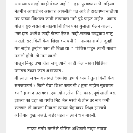
आमच्या घरातही काही वेगळ नाही.” हट्ट पुरवण्यासाठी महिला
नेहमीच आघाडीवर असतात आपलीही पत आहे हे दाखवण्यासाठी त्या
नव-याच्या खिशाला कात्री लावायला मागे पुढे पाहत नाहीत . आमच
बोलण सुरु असतांना माझ्या शिक्षिका एका मुलाला घेऊन आल्या.
“सर हाच प्रथमेश काही केल्या ऐकत नाही,सारखा उपद्व्याप चालू
असतो. सर ,किती वेळा शिक्षा करायची ? पालकांना बोलावूनही
येत नाहीत तुम्हीच काय ती शिक्षा द्या .” पोलिस पाहून त्याची गाळण
उडाली होती .तो मान खाली
घालून निमूट उभा होता जणू त्यांनी काही केल नसाव शिक्षिका
उगाचच तक्रार करत असाव्यात .
मी त्याला जवळ बोलावलं “प्रथमेश ,इथ ये काय रे तुला किती वेळा
समजवायचं ? किती वेळा शिक्षा करायची ? तुला नाहीच सुधरायच
का ? ह काढ उठाबशा ,एक ,दोन ,तीन निट काढ ,पूर्ण खाली बस.
झाल्या का दहा जा वर्गात निट बैस मस्ती केलीस तर नाव कमी
करणार .तो जायला निघाला त्याच्या चेहऱ्यावर शिक्षा झाल्यचे
अजिबात दुखः नव्हते. बाहेर पडताच त्याने धाव मारली.
माझ्या समोर बसलेले पोलिस अधिकारी माझा मवाळ