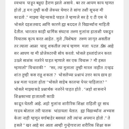
स्वभाव पाहून बहुदा हैराण झाले असावे . बर तर आपण काय म्हणत
होतो ,ह मग तुम्ही कधी लेक्चर घेणार ते सांगा तशी सूचना मी
काढतो .” माझ्या चेहऱ्याकडे पाहत ते म्हणाले सर हे ए टी एस चे
भोसले दहशतवाद आणि कारणे ह्या बददल ते विद्यार्थ्यांना माहिती
देतील. भारतात काही धार्मिक संघटना तरुण मुलांना हाताशी पकडून
विघातक कृत्य करत आहेत . मुले ,विशेषता तरुण जागृत असतील
तर त्याला आळा घालू शकतील त्याचं म्हणण मला पटल .ठीक आहे
सर आपण या मी प्रोजेक्टरची सोय करतो. भोसले हस्तांदोलन करत
उठले साशंक नजरेने पाहत म्हणाले सर एक विचारू ? मी हसत
म्हणालो” विचाराकी ” “सर, त्या मुलाला तुम्ही मारल नाहीत .एव्हढ
शांत तुम्ही कस राहू शकता ? भोसलेंच्या प्रश्नाचं उत्तर काय द्याव हा
प्रश्न मला पडला होता “भोसले साहेब कालचा पेपर पाहिलात? ”
भोसले माझ्याकडे प्रश्नार्थक नजरेने पाहत होते . “अहो शासनाने
शिक्षकाच्या हातातली काठी
काढून घेतली आहे. अहो मुलांना शारीरिक शिक्षा राहिली दूर साध
गाढव बोलाल तरी पालक भांडायला येतात. ह्या विद्यार्थ्यांना अभ्यास
केला नाही म्हणून वर्गाबाहेर बसवलं तरी त्यांचा अपमान होतो .” ते
हसले ” खर आहे सर आता आम्ही गुन्हेगाराला शरीरिक शिक्षा करू