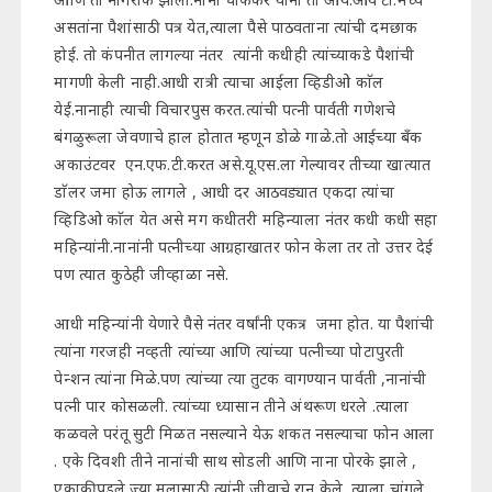
असतांना पैशांसाठी पत्र येत,त्याला पैसे पाठवताना त्यांची दमछाक
होई. तो कंपनीत लागल्या नंतर त्यांनी कधीही त्यांच्याकडे पैशांची
मागणी केली नाही.आधी रात्री त्याचा आईला व्हिडीओ काॅल
येई.नानाही त्याची विचारपुस करत.त्यांची पत्नी पार्वती गणेशचे
बंगळुरूला जेवणाचे हाल होतात म्हणून डोळे गाळे.तो आईच्या बॅंक
अकाउंटवर एन.एफ.टी.करत असे.यू.एस.ला गेल्यावर तीच्या खात्यात
डाॅलर जमा होऊ लागले , आधी दर आठवड्यात एकदा त्यांचा
व्हिडिओ काॅल येत असे मग कधीतरी महिन्याला नंतर कधी कधी सहा
महिन्यांनी.नानांनी पत्नीच्या आग्रहाखातर फोन केला तर तो उत्तर देई
पण त्यात कुठेही जीव्हाळा नसे.
आधी महिन्यांनी येणारे पैसे नंतर वर्षांनी एकत्र जमा होत. या पैशांची
त्यांना गरजही नव्हती त्यांच्या आणि त्यांच्या पत्नीच्या पोटापुरती
पेन्शन त्यांना मिळे.पण त्यांच्या त्या तुटक वागण्यान पार्वती ,नानांची
पत्नी पार कोसळली. त्यांच्या ध्यासान तीने अंथरूण धरले .त्याला
कळवले परंतू सुटी मिळत नसल्याने येऊ शकत नसल्याचा फोन आला
. एके दिवशी तीने नानांची साथ सोडली आणि नाना पोरके झाले ,
एकाकी पडले.ज्या मुलासाठी त्यांनी जीवाचे रान केले, त्याला चांगले