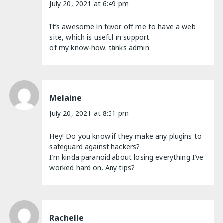
July 20, 2021 at 6:49 pm
It’s awesome іn fɑvor off me to have a web
site, which is useful іn support
of my know-how. tһanks admin
Melaine
July 20, 2021 at 8:31 pm
Hey! Do you know if they make any plugins to
safeguard against hackers?
I’m kinda paranoid about losing everything I’ve
worked hard on. Any tips?
Rachelle