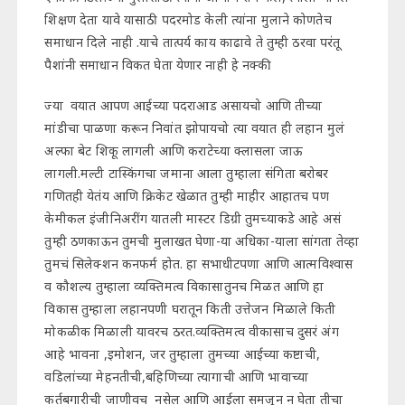
शिक्षण देता यावे यासाठी पदरमोड केली त्यांना मुलाने कोणतेच
समाधान दिले नाही .याचे तात्पर्य काय काढावे ते तुम्ही ठरवा परंतू
पैशांनी समाधान विकत घेता येणार नाही हे नक्की.
ज्या वयात आपण आईच्या पदराआड असायचो आणि तीच्या
मांडीचा पाळणा करून निवांत झोपायचो त्या वयात ही लहान मुलं
अल्फा बेट शिकू लागली आणि कराटेच्या क्लासला जाऊ
लागली.मल्टी टास्किंगचा जमाना आला तुम्हाला संगिता बरोबर
गणितही येतंय आणि क्रिकेट खेळात तुम्ही माहीर आहातच पण
केमीकल इंजीनिअरींग यातली मास्टर डिग्री तुमच्याकडे आहे असं
तुम्ही ठणकाऊन तुमची मुलाखत घेणा-या अधिका-याला सांगता तेव्हा
तुमचं सिलेक्शन कनफर्म होत. हा सभाधीटपणा आणि आत्मविश्वास
व कौशल्य तुम्हाला व्यक्तिमत्व विकासातुनच मिळत आणि हा
विकास तुम्हाला लहानपणी घरातून किती उत्तेजन मिळाले किती
मोकळीक मिळाली यावरच ठरत.व्यक्तिमत्व वीकासाच दुसरं अंग
आहे भावना ,इमोशन, जर तुम्हाला तुमच्या आईच्या कष्टाची,
वडिलांच्या मेहनतीची,बहिणिच्या त्यागाची आणि भावाच्या
कर्तबगारीची जाणीवच नसेल आणि आईला समजून न घेता तीचा