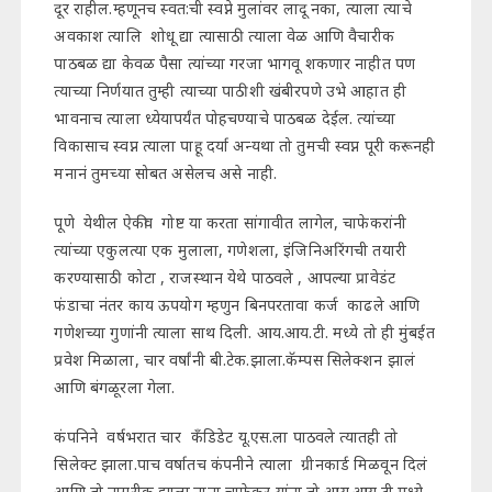
दूर राहील.म्हणूनच स्वत:ची स्वप्ने मुलांवर लादू नका, त्याला त्याचे
अवकाश त्यालि शोधू द्या त्यासाठी त्याला वेळ आणि वैचारीक
पाठबळ द्या केवळ पैसा त्यांच्या गरजा भागवू शकणार नाहीत पण
त्याच्या निर्णयात तुम्ही त्याच्या पाठीशी खंबीरपणे उभे आहात ही
भावनाच त्याला ध्येयापर्यंत पोहचण्याचे पाठबळ देईल. त्यांच्या
विकासाच स्वप्न त्याला पाहू दर्या अन्यथा तो तुमची स्वप्न पूरी करूनही
मनानं तुमच्या सोबत असेलच असे नाही.
पूणे येथील ऐकीव गोष्ट या करता सांगावीत लागेल, चाफेकरांनी
त्यांच्या एकुलत्या एक मुलाला, गणेशला, इंजिनिअरिंगची तयारी
करण्यासाठी कोटा , राजस्थान येथे पाठवले , आपल्या प्रावेडंट
फंडाचा नंतर काय ऊपयोग म्हणुन बिनपरतावा कर्ज काढले आणि
गणेशच्या गुणांनी त्याला साथ दिली. आय.आय.टी. मध्ये तो ही मुंबईत
प्रवेश मिळाला, चार वर्षांनी बी.टेक.झाला.कॅम्पस सिलेक्शन झालं
आणि बंगळूरला गेला.
कंपनिने वर्षभरात चार कॅंडिडेट यू.एस.ला पाठवले त्यातही तो
सिलेक्ट झाला.पाच वर्षातच कंपनीने त्याला ग्रीनकार्ड मिळवून दिलं
आणि तो नागरीक झाला.नाना चाफेकर यांना तो आय.आय टी.मध्ये