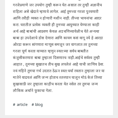
गरजेप्रमाणे जर उपयोग तुम्ही करून घेत असाल तर तुम्ही अज्ञानीच
राहिला असे खेदाने म्हणावे लागेल. आई तुमच्या गरजा पुरवणारी
आणि तरीही व्यक्त न होणारी मशीन नाही. तीच्या भावनांचा आदर
करा. घरातील प्रत्येक व्यक्ती ही तुमच्या आयुष्यात येण्याला काही
अर्थ आहे बाबांची आठवण केवळ अडचणिच्यावेळीच येते अन्यथा
बाबा हा उपदेशाचे डोस देणारा आणि कायम कसं वागू नये हे आरडा
ओरडा करून सांगणारा माणूस समजून जर वागलात तर तुमच्या
गरजा पूर्ण करता याव्यात म्हणुन स्वत:च्या सर्वच बाबतीत
कंजुसीकरणारा बाबा तुम्हाला दिसणारच नाही.आईचे सर्वस्व तुम्ही
आहात , तूमच्या सुखातच तीच सुख लपलेलं आहे याची जाणिव ठेवा.
नवं महिने तुमचा गर्भ उदरात ठेऊन स्वत:चर्या रक्तान तुम्हाला जर या
मातेने वाढवलं आणि जन्म होताच स्तनपान घालून मोठं केलं तिच्या
सुखासाठी जर तुम्हाला काहीच करता येत नसेल तर तुमचा जन्म
लौकिक अर्थाने फुकाचा गेला.
article
blog