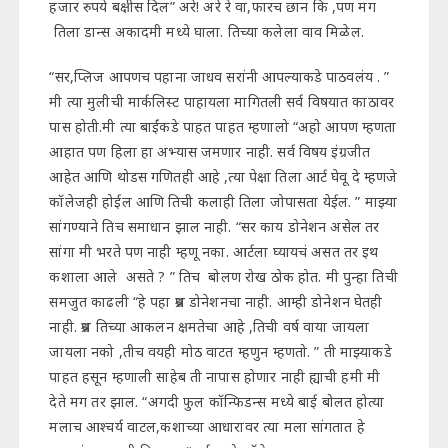
हजार रुपये बक्षीस दिल” अरे! अरे रे वा,फारच छान कि ,पण मग
तिला डान्स अकादमी मध्ये घाला. तिच्या कलेला वाव मिळेल.
“सर,प्लिज आपणच पहाना जाधव सरांनी आपल्याकडे पाठवलंय . ”
मी त्या मुलीची मार्कलिस्ट पाहायला मागितली सर्व विषयात काठावर
पास होती.मी त्या बाईंकडे पाहत पाहत म्हणालो “अहो आपण म्हणता
आहात पण हिला हा अभ्यास जमणार नाही. सर्व विषय इंग्रजीत
आहेत आणि थोडस गणितही आहे ,त्या पेक्षा तिला आर्ट घेवू दे म्हणजे
कॉलेजही होईल आणि तिची कलाही तिला जोपासता येईल. ” माझ्या
सांगण्याने तिच समाधान झाल नाही. “सर काय डोनेशन असेल तर
सांगा मी भरते पण नाही म्हणू नका. आर्टला घ्यायचं असत तर इथ
कशाला आले असते ? ” तिच बोलण रोख ठोक होत. मी पुन्हा तिची
समजुत काढली “हे पहा प्रश्न डोनेशनचा नाही. आम्ही डोनेशन घेतही
नाही. प्रश्न तिच्या आकलन क्षमतेचा आहे ,तिची वर्ष वाया जायला
जायला नको ,तीच वयही मोठ वाटत म्हणुन म्हणतो. ” ती माझ्याकडे
पाहत हसून म्हणाली साहेब ती नापास होणार नाही ह्याची हमी मी
देते मग तर झाल. “अगदी फुल कॉन्फिडन्स मध्ये बाई बोलत होत्या
मलाच आश्चर्य वाटल,कशाच्या आधारावर त्या मला सांगतात हे