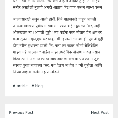
थेट माझ्या समोर आली. “सर कसे आहात आहात तुम्ही ? ” माझ्या
समोर असलेली मुलगी अगदी आताच कॅट वाक करून ऱ्याम्प वरून
आल्यासारखी सजुन आली होती. तिने माझ्याकडे पाहुन आपली
ओळख सांगण्या पूर्वीच माझ्या समोरच्या बाई उद्गारल्या “सर, नाही
ओळखलत ना ! आपली गुड्डी ” त्या बाईना काय बोलाव हेच क्षणभर
मला सुचत नव्हत,क्षणभर थांबुन मी म्हणालो “अच्छा ही तुमची गुड्डी
होय,बरीच सुधारणा झाली कि, मला तर वाटल कोणी सेलिब्रेटिच
माझ्याकडे आल्याय ” बाईना माझ उपरोधिक बोलण कळल नसाव
किंवा त्यांनी न समजल्याचा आव आणला असावा पण त्या नाजूक
स्वरात पुन्हा म्हणाल्या “सर, मग देताय ना प्रवेश ? “मी गुड्डीला आणि
तिच्या आईला मनोमन हात जोडले.
article
blog
Post
Previous Post
Next Post