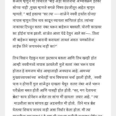
कळावं म्हणुन मी विचारल “बाई अहो कॉलेजचा अभ्यासक्रम इतका
सोप्पा नाही ,मुख्य म्हणजे सगळे विषय इंग्रजीतून आहेत म्हणुन
म्हणतो. ” बाई हसल्या “सर त्या —–शाळेने नववी इयतेत दोनदा
नापास म्हणुन तिच नाव काढून घ्यायला सांगितलं होत. त्यांच्या
नाकावर टिच्चून सतरा नंबर भरून बाहेरून बसवली. पोरगी काठावर
का होईना पास झाली. शाळेत आत्ता पेढे देवुन आले सर—-. तिला
मी बाहेरून बसवून बारावी करायला लावलं असत पणकॉलेज
लाईफ तिने जगायचंच नाही का?”
तिचं विधान ऎइकुन मला झटकाच बसला आणि तिच खरही होत
आम्ही नववीमध्ये नापास ठरवलेली मुले सतरा नंबर भरून पास
होतात हे समजण थोड आम्हालाही अवघडच आहे. आमच्या
मुख्याध्यापकांच्या सभेतही याच विषयावर चर्चा झाली होती, नववी
पास न होणारी मुल शाळेतुन दाखला घेवून सतरा नंबर अर्ज भरून
परीक्षेला बसत होती आणि पासही होत होती. “सर, मग देतायना
प्रवेश? काय डोनेशन असेल तर सांगा मी द्यायला तयार आहे. ” त्या
माउलीला काय सांगाव ह्या अडचणीत मी होतो. तिने मात्र प्रवेश
घेतल्या शिवाय जायचं नाही असा निर्धार केला होता. मी त्या