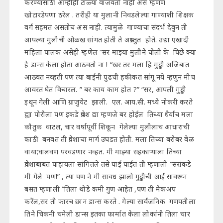
करण्यासाठी आम्हीही टाळ्या वाजवतो नाही अस म्हणण
खोटारडेपणा ठरेल . तरीही या मुलानी निवडलेल्या गाण्याशी शिक्षक
वर्ग सहमत असतोच अस नाही. त्यामुळे गाण्याचा संदर्भ देवुन ती
आपल्या मुलीची ओळख सांगत होती ते अप्रस्तुत होते. उद्या एखादी
महिला पालक असेही म्हणेल “सर माझ्या मुलीने चोली के पिछे क्या
है डान्स केला होता आठवतो ना ! “खर तर मला हि गुड्डी अजिबात
आठवत नव्हती पण त्या बाईंनी पुढची हकीकत सांगू नये म्हणुन मीच
आवरत घेत विचारल. ” बर काय काम होत ?” “सर, आपली गुड्डी
इथून गेली आणि ग्राजुयेट झाली. एल. आय.सी. मध्ये नोकरी करते
ह्या पोरीला पण इकडे प्रवेश द्या म्हणजे बर होईल तिच्या धैर्याच मला
कौतुक वाटल, चार वर्षापूर्वी शिकून गेलेल्या मुलीलाच आधाराची
काठी बनवत ती प्रवेशाचा मार्ग उघडत होती. मला तिच्या बरोबर वेळ
वाया;घालवण परवडणार नव्हत. मी माझ्या सहकाऱ्याला तिच्या
प्रवेशाबाबत पाहायला सांगितले तसे घाई घाईत ती म्हणाली “सरांकडे
मी गेले पण!” , त्या पण ने मी सावध झालो गुड्डीची आई सावरून
बसत म्हणाली “तिला थोडे कमी गुण आहेत ,पण ती मेकअप
करेंल,सर ती फारच छान डान्स करते . गेल्या सार्वजनिक गणपतीला
तिने चिकनी चमेली डान्स इतका फार्मात केला लोकांनी तिला चार