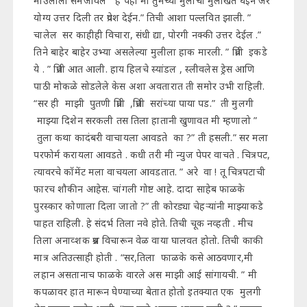
माउलीला समजावलं ” हे पहा मी तुमच्या मुलीची मुलाखत घेईन जर
योग्य उत्तर दिली तर प्रवेश देईन.” तिची आशा पल्लवित झाली. ”
चालेल सर काहीही विचारा, संधी द्या, पोरगी नक्की उत्तर देईल .”
तिने बाहेर बाहेर उभ्या असलेल्या मुलीला हाक मारली. ” प्रिती इकडे
ये . ” प्रिती आत आली. हाय हिलचे स्यांडल , स्लीवलेस ड्रेस आणि
पाठी मोकळे सोडलेले केस अशा अवतारात ती समोर उभी राहिली.
“सर ही माझी पुतणी प्रिती ,प्रिती सरांच्या पाया पड.” ती मुलगी
माझ्या दिशेन सरकली तस तिला हातानी खुणावत मी म्हणालो ”
तुला कथा कादंबरी वाचायला आवडते का ?” ती हसली.” सर मला
परफोर्म करायला आवडते . कधी तरी मी न्युज पेपर वाचते . चित्रपट,
त्यावरचे कॉमेंट मला वाचयला आवडतात. ” अरे वा ! तू चित्रपटाची
फारच शौकीन आहेस. चांगली गोष्ट आहे. दादा साहेब फाळके
पुरस्कार कोणाला दिला जातो ?” ती कोरड्या चेहऱ्यांनी माझ्याकडे
पाहत राहिली. हे संदर्भ तिला नवे होते. तिची चूक नव्हती . मीच
तिला अनाव्शक प्रश्न विचारून वेळ वाया घालवत होतो. तिची काकी
मात्र अतिउत्साही होती . “सर,तिला फाळके कसे आठवणार,मी
लहान असतानाच फाळके वारले अस माझी आई सांगायची. ” मी
कपळावर हात मारून घेण्याच्या बेतात होतो इतक्यात एक मुलगी