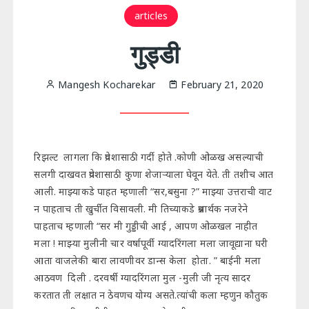
articles
गुड्डी
Mangesh Kocharekar
February 21, 2020
रिझल्ट लागला कि प्रवेशासाठी गर्दी होते .कोणी ओळख असल्याची
सलगी दाखवत प्रवेशासाठी कुणा शेजाऱ्याला घेवून येते. ती तशीच आत
आली. माझ्याकडे पाहत म्हणाली “सर,बसुना ?” माझ्या उत्तराची वाट
न पाहताच ती खुर्चीत विसावली. मी तिच्याकडे प्रश्नार्थक नजरेने
पाहताच म्हणाली “सर मी गुड्डीची आई , आपण ओळखल नाहीत
मला ! माझ्या मुलीनी चार वर्षापूर्वी ग्यादरिंगला मला जावूद्याना घरी
आता वाजलेकी बारा लावणीवर डान्स केला होता. ” बाईनी मला
आठवण दिली . दरवर्षी ग्यादरिंगला मुल -मुली जी नृत्य सादर
करतात ती लक्षात न ठेवणच योग्य असते.त्यांची कला म्हणुन कौतुक