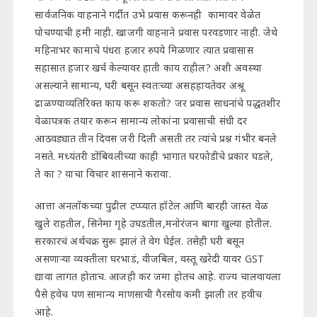
सार्वजनिक वाहनाने गर्दीत उभे प्रवास करूनही कामावर वेळेत
पोचण्याची हमी नाही. खाजगी वाहनाने प्रवास परवडणार नाही. जेथे
महिनाभर कामाचे पंधरा हजार रुपये मिळणार त्यात प्रवासास
सहासात हजार खर्च केल्यावर हाती काय राहील? अशी अवस्था
असल्याने सामान्य, घरी बसून स्वतःच्या असहहायतेवर अश्रू
ढाळण्याव्यतिरिक्त काय करू शकतो? जर प्रवास साधनांचे पद्धतशीर
वेळापत्रक तयार करून सामान्य लोकांना प्रवासाची संधी दर
आठवड्यात तीन दिवस जरी दिली असती तर त्यांचे प्रश्न गंभीर बनले
नसते. मध्यंतरी डोंबिवलीच्या काही भागात घरफोडीचे प्रकार घडले,
ते का ? याचा विचार शासनाने करावा.
आत्ता अनलॉकच्या पुढील टप्प्यात हॉटेल आणि बारही जास्त वेळ
खुले राहतील, सिनेमा गृहे उघडतील,मनोरंजन बागा खुल्या होतील.
सरकारचं अर्थचक्र सुरू झालं ते वेग घेईल. तसेही घरी बसून
असणाऱ्या व्यक्तीला घरभाडं, वीजबिल, वस्तू खरेदी यावर GST
द्यावा लागत होताच. आजही कर जमा होतच आहे. राज्य चालवायला
पैसे हवेच पण सामान्य माणसाची गैरसोय कमी झाली तर हवीच
आहे.