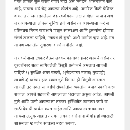
पर्यंत लोकल सुरू करता येणार नाही असे निवेदन शासनातर्फे केले
आहे, याचाच अर्थ चेंडू आपल्या कोर्टात आहे. नागरिक किती बेशिस्त
वागतात ते जमा झालेल्या दंड रकमेवरून लक्षात येईल. याचाच अर्थ
जर आपल्याला लोकल सुविधा हवी असेल तर आपल्याला करोना
प्रतिबंधक नियम कटाक्षाने पाळून स्वसंरक्षण आणि दुसऱ्यांना होणारा
संसर्ग टाळला पाहिजे, “सावध तो सुखी. अशी ग्रामीण म्हण आहे. मग
आपण स्वतःतील सुधारणा करणे अपेक्षित आहे.
जर करोनाला टक्कर देऊन लवकर कामावर हजर व्हायचे असेल तर
दूरदर्शनवर सतत सांगितलेली त्रिसूत्री प्रत्येकाने अमलात आणली
पाहिजे १) सुरक्षित अंतर राखणे, २)चेहऱ्यावर मास्क( मुखपट्टी)
लावणे ३) वारंवार हात स्वच्छ धुणे किमान ही त्रिसूत्री अमलात
आणली तरी स्वतः चा आणि संपर्कातील व्यक्तीचा बचाव नक्की करू
शकाल. आपले सहकारी आपल्याला भेटायला उत्सुक आहेत, आपली
मुले आणि पत्नी आपल्याला लवकर सुस्थितीत कामावर जावे या
साठी देवाची प्रार्थना करत आहेत आणि आपण स्वतः कामावर
जायला उत्सुक आहात तर मग लवकर करोनाचा बीमोड होण्यासाठी
शासनाला म्हणजेच स्वतःला मदत करूया,