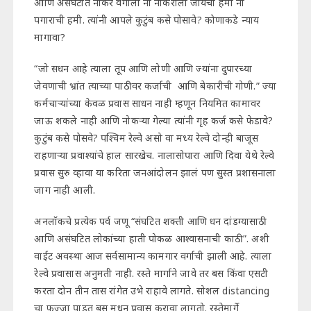
आणि असंघटीत नोकर वर्गाला ना नोकरीला जायची हमी ना
पगाराची हमी. त्यांनी आपले कुटुंब कसे पोसावे? कोणाकडे न्याय
मागावा?
“जो सधन आहे त्याला तूप आणि लोणी आणि ज्यांना दुपारच्या
जेवणाची भ्रांत त्याच्या पाठीवर कर्जाची आणि बेकारीची गोणी.” ज्या
कर्मचाऱ्यांच्या केवळ प्रवास साधन नाही म्हणून नियमित कामावर
जाऊ शकले नाही आणि नोकऱ्या गेल्या त्यांनी गृह कर्ज कसे फेडावे?
कुटुंब कसे पोसवे? पश्चिम रेल्वे असो वा मध्य रेल्वे दोन्ही बाजूस
राहणाऱ्या प्रवाश्यांचे हाल सारखेच. नालासोपारा आणि दिवा येथे रेल्वे
प्रवास सुरु व्हावा या करिता जनआंदोलन झालं पण सुस्त प्रशासनाला
जाग नाही आली.
अनलॉकचे प्रत्येक पर्व जणू “संघटित शक्ती आणि धन दांडग्यासाठी
आणि असंघटित लोकांच्या हाती पोकळ आश्वासनाची काठी”. अशी
वाईट अवस्था आज सर्वसामान्य कामगार वर्गाची झाली आहे. त्याला
रेल्वे प्रवासास अनुमती नाही. रस्ते मार्गाने जावे तर बस किंवा एसटी
करता दोन तीन तास रांगेत उभे राहावे लागते. सोशल distancing
चा फज्जा पाडत बस मधून प्रवास करावा लागतो. रस्तेमार्गे