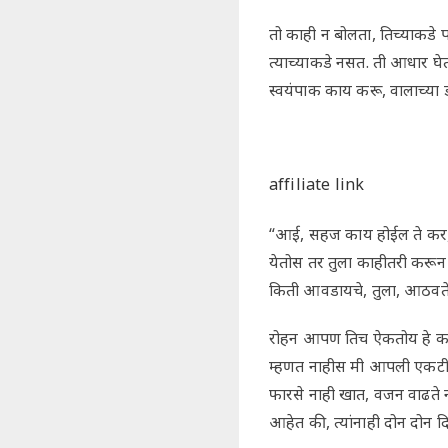
तो काही न बोलता, तिच्याकडे 
त्याच्याकडे नसत. ती आधार घे
स्वयंपाक काय करू, वालाच्या
affiliate link
“आई, सहज काय होईल ते कर, म
येतोस तर तुला काहीतरी करू
किती आवडायचे, तुला, आठवते?
रोहन आपण तिच ऐकतोय हे कळा
म्हणत नाहीस मी आपली एकटीच
फारसे नाही खात, वजन वाढते ना
आहेत की, त्यांनाही दोन दोन द