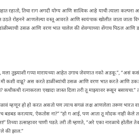
पहात रहातो, तिचा राग अगदी योग्य आणि सात्विक आहे याची त्याला कल्पना अ
त उठते रोहनने आणलेल्या वस्तू आवरते आणि स्वयंपाक खोलीत जाता जाता विचार
 डांळीब्याची उसळ आणि वरण भात चालेल की शेवग्याच्या शेंगाच पिठल आणि
ला तुझ्याशी गप्पा मारायच्या आहेत उगाच जेवणात नको अडकू.”, “असं कसं 
न मी कशी वाढू? अस करते डाळींब्यांची उसळ आणि वरण भात करते आणि उक
 कधीकधी रत्नाकरला एखादा जास्त दिला तरी तू माझ्यावर रूसून बसायचा.” ती
वं म्हणून हो हो करत असतो पण त्याच सगळं लक्ष आणलेला तरूण भारत वाचण
 बडबड करत्याय, ऐकतोस ना?” “हो ग आई, पण आता तू मोदक नाही केले तरी
!” तिच्या उत्साहावर पाणी पडते. तरी ती म्हणते, “अरे एका नारळाचे होतील त
िले की झाल.”