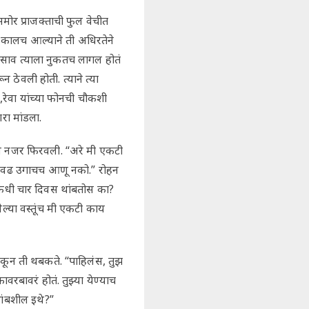
र प्राजक्ताची फुल वेचीत
न कालच आल्याने ती अधिरतेने
नासाव त्याला नुकतच लागल होतं
ठेवली होती. त्याने त्या
,रेवा यांच्या फोनची चौकशी
ा मांडला.
वरून नजर फिरवली. “अरे मी एकटी
, एवढ उगाचच आणू नको.” रोहन
 कधी चार दिवस थांबतोस का?
ल्या वस्तूंच मी एकटी काय
 ऐकून ती थबकते. “पाहिलंस, तुझ
रबावरं होतं. तुझ्या येण्याच
ांबशील इथे?”