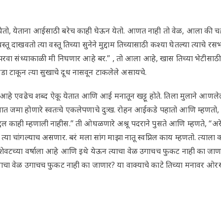
, येताना आईसाठी बरेच काही घेऊन येतो. आणत नाही तो वेळ, आला की चहा घ
ू दाखवतो त्या वस्तू तिच्या सुनेने मुद्दाम तिच्यासाठी कश्या घेतल्या त्याच
परवा संध्याकाळी मी निघणार आहे बर.” , तो आला आहे, खास तिच्या भेटीसाठी, 
डा टाकून त्या सुखाचे दूध नासवून टाकलेले असायचे.
आहे एवढेच शब्द ऐकू येतात आणि आई मनातून खट्टू होते. तिला मुलाने आणलेल्य
यात जमा होणारे स्वतःचे एकलेपणाचे दुःख. रोहन आईकडे पहातो आणि म्हणतो, 
्दल काही म्हणाली नाहीस.” ती ओघळणारे अश्रू पदराने पुसते आणि म्हणते, 
र त्या चांगल्याच असणार. बरं मला सांग माझा नातू स्वप्निल काय म्हणतो. त्य
ेवटच्या वर्षाला आहे आणि इथे येऊन त्याचा वेळ उगाचच फुकट नाही का जाणार
चा वेळ उगाचच फुकट नाही का जाणार? या वाक्याचे काटे तिच्या मनावर ओर