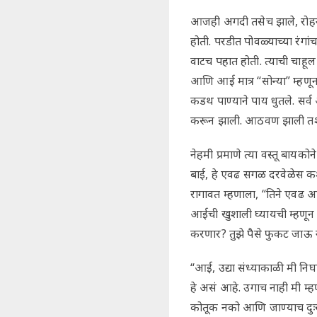
आजही अगदी तसेच झाले, रोहन
होती. परडीत पोवळ्याच्या रंग
वाटच पहात होती. त्याची चाहूल
आणि आई मात्र “सोन्या” म्हणून
कडथ पाण्याने पाय धुतले. सर्
करून झाली. आठवण झाली तशी 
नेहमी प्रमाणे त्या वस्तू बायक
बाई, हे एवढ सगळ दरवेळेस कश
रागावत म्हणाला, “तिने एवढ 
आईची खुशाली घ्यायची म्हणून य
करणार? तुझे पैसे फुकट जाऊ नय
“आई, उद्या संध्याकाळी मी निघ
हे असं आहे. उगाच नाही मी म्ह
कोतूक नको आणि जाण्याच दुःख