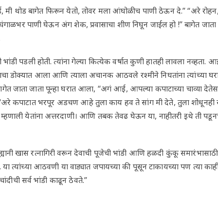
 मी थोड बागेत फिरून येतो, तोवर मला आंघोळीच पाणी ठेऊन दे.” “अरे रोहन,
घंगाळभर पाणी घेऊन अंग शेक, प्रवासाचा शीण निघून जाईल हो !” बागेत जाता
.
ी भांडी पडली होती. त्यांना गेल्या कित्येक वर्षात कुणी हातही लावला नव्हता.
चा डोक्यात आला आणि त्याला अचानक आठवले रश्मीने निघतांना त्यांच्या घरात
ेत जाता जाता पून्हा घरात आला, “अगं आई, आपल्या कपाटाच्या चाव्या देतेस क
अरे कपाटात भरपूर अडचण आहे तुला काय हव ते सांग मी देते, तुला शोधूनही
ी म्हणाली येतांना अत्तरदाणी। आणि तबक तेवढ घेऊन या, नाहीतरी इथे ती पडून
ानी खास रत्नागिरी वरून देवाची पूजेची भांडी आणि हळदी कुंकू समारंभासाठी 
 त्यांच्या आठवणी या वाड्यात जपायच्या की पूसून टाकायच्या पण त्या काही 
 चांदीची सर्व भांडी काढून ठेवते.”