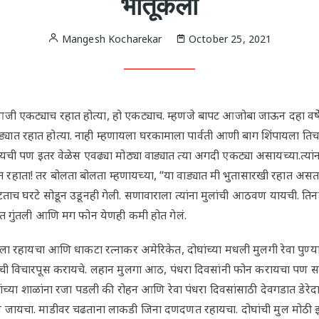
भातूकली
Mangesh Kocharekar
October 25, 2021
जी एकट्याच रहात होत्या, हो एकट्याच. म्हणजे बापट आजोबा जाऊन दहा वर्षे झ
यात रहात होत्या. नाही म्हणायला घरकामाला पार्वती आणी बाग शिंपायला तिचा नव
यची पण इतर वेळेस एवढ्या मोठ्या वाड्यात त्या अगदी एकट्या असायच्या.त्यां
त रहाता! तर बोलता बोलता म्हणायच्या, “या वाड्यात मी भुतासारखी रहात असता
ताच घरटे सोडून उडूनही गेली. सणावाराला त्यांना मुलांची आठवण यायची. ति
त गुंतली आणि मग फोन येणही कमी होत गेलं.
ला रहायचा आणि धाकटा रत्नाकर अमेरिकेत, दोघांच्या मधली मुलगी रेवा पुण्य
िची विचारपूस करायचे. लहान मुलगा आठ, पंधरा दिवसांनी फोन करायचा पण 
लांच्या शाळांना रजा पडली की रोहन आणि रेवा पंधरा दिवसांसाठी देवगडात डेरेदाखल
जायचा. माडीवर चढताना लाकडी जिना दणदणत रहायचा. दोघांची मुल मोठी झ