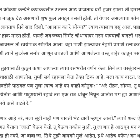
 कोकण कन्येने कणकवलीत उतरून आठ वाजताच घरी हजर झाला. ती दारासमो
ांचा नाजूक देठ असणारी शुभ्र फुल लगटून बसली होती. तो येणार असल्याचा फो
 लागताच तिने साद दिली, “आलास का रे सोन्या?” त्याच त्यालाच हसू आलं. पन्
 हाक मारत होती. पायरी जवळच्या सिमेंट चौथऱ्यावर गरम पाण्याची बादली भरून 
व आवरून तो स्वयंपाक खोलीत आला. चहा पाणी झाल्यावर नेहमी प्रमाणे रत्नाकर
त्याने सुटकेस समोर आणून उघडली आणि आणलेल्या वस्तू बाहेर काढून पसार
ोने तुझ्यासाठी कुठून कशा आणल्या त्याच रसभरीत वर्णन केलं. तिने त्या वस्तूं
ासाठी आणतोस, तुम्ही सर्व रहायला येता तेव्हा ठिक आहे, मला काय वाटत
आवडीने पाठवल पण तुला त्याच आहे का काही कौतुक?” “अरे रोहन, सोन्या, तू
ेतोस आणि पाहुण्यांनी रहावं तस एक रात्र थांबून निघून जातोस मग ह्या आणले
े असे वाटते रे.”
णार आहे बरं, मला सुट्टी नाही पण धावती भेट द्यावी म्हणून आलो.” त्याचे शब्द
णत येताना “जातं” घेऊन येतो. तू येऊच नकोस मुळी, तू जाणार हे आठवून मन काव
 ही नको. जा बाबा जा, तिथे तुझी बायको मुलं आहेत, इथे आहेच कोण? का थ