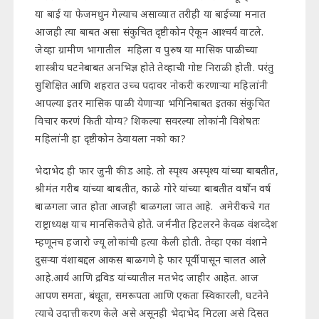
या बाई या फेजमधुन गेल्याच असाव्यात तरीही या बाईच्या मनात
आजही त्या बाबत असा संकुचित दृष्टीकोन ऐकून आश्चर्य वाटले.
जेव्हा ग्रामीण भागातील महिला व पुरुष या मासिक पाळीच्या
शास्त्रीय घटनेबाबत अनभिज्ञ होते तेव्हाची गोष्ट निराळी होती. परंतु
सुशिक्षित आणि शहरात उच्च पदावर नोकरी करणाऱ्या महिलांनी
आपल्या इतर मासिक पाळी येणाऱ्या भगिनिबाबत इतका संकुचित
विचार करणं किती योग्य? शिकल्या सवरल्या लोकांनी विशेषतः
महिलांनी हा दृष्टीकोन ठेवायला नको का?
भेदाभेद ही फार जुनी कीड आहे. तो स्पृश्य अस्पृश्य यांच्या बाबतीत,
श्रीमंत गरीब यांच्या बाबतीत, काळे गोरे यांच्या बाबतीत वर्षोन वर्ष
बाळगला जात होता आजही बाळगला जात आहे. अमेरीकचे गत
राष्ट्राध्यक्ष याच मानसिकतेचे होते. जर्मनीत हिटलरने केवळ वंशव्देश
म्हणूनच हजारो ज्यू लोकांची हत्या केली होती. तेव्हा एका वंशाने
दुसऱ्या वंशाबद्दल आकस बाळगणे हे फार पूर्वीपासून चालत आले
आहे.आर्य आणि द्रविड यांच्यातील मतभेद जाहीर आहेत. आज
आपण समता, बंधूता, समरूपता आणि एकता स्विकारली, घटनेने
त्याचे उदात्तीकरण केले असे असूनही भेदाभेद मिटला असे दिसत