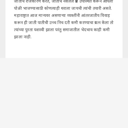
जातीचे राजकारण करत, जातीचे नसलेले प्रश्न उपस्थित करून आपली
पोळी भाजण्यासाठी कोणत्याही थराला जायची त्यांची तयारी असते.
महाराष्ट्रात आज मान्यवर असणाऱ्या व्यक्तींनी आंतरजातीय विवाह
करून ही जाती पातीची उच्च निच दरी कमी करण्याचा प्रयत्न केला तो
त्यांच्या पुरता यशस्वी झाला परंतु समाजातील भेदभाव काही कमी
झाला नाही.