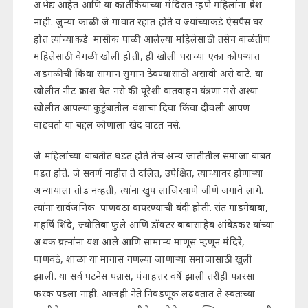
अभेद्य आहेत आणि या कार्तीकेयाच्या मंदिरात म्हणे महिलांना प्रवेश
नाही. जुन्या काळी जे गावात रहात होते व ज्यांच्याकडे ऐसपैस घर
होत त्यांच्याकडे मासीक पाळी आलेल्या महिलेसाठी तसेच बाळंतीण
महिलेसाठी वेगळी खोली होती, ही खोली घराच्या एका कोपऱ्यात
अडगळीची किंवा सामान सुमान ठेवण्यासाठी असावी असे वाटे. या
खोलीत नीट प्रकाश येत नसे की पूरेशी वातवाहन यंत्रणा नसे अश्या
खोलीत आपल्या कुटुंबातील वंशाचा दिवा किंवा दीवली आपण
वाढवतो या बद्दल कोणाला खेद वाटत नसे.
जे महिलांच्या बाबतीत घडत होते तेच अन्य जातीतील समाजा बाबत
घडत होते. जे सवर्ण नाहीत ते दलित, उपेक्षित, त्याच्यावर होणाऱ्या
अन्यायाला तोड नव्हती, त्यांना खुप लाजिरवाणे जीणे जगावे लागे.
त्यांना सार्वजनिक पाणवठा वापरण्याची बंदी होती. संत गाडगेबाबा,
महर्षि शिंदे, ज्योतिबा फुले आणि डॉक्टर बाबासाहेब आंबेडकर यांच्या
अथक प्रयत्नांना यश आले आणि सामान्य माणूस म्हणून मंदिरे,
पाणवठे, शाळा या मागास गणल्या जाणाऱ्या समाजासाठी खुली
झाली. या सर्व घटनेस पन्नास, पंचाहत्तर वर्षे झाली तरीही फारसा
फरक पडला नाही. आजही नेते निवडणूक लढवतात ते स्वतःच्या