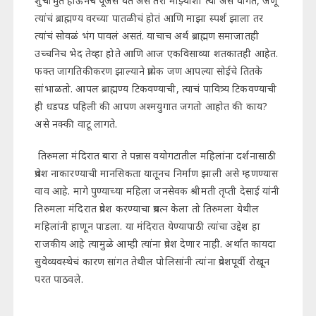
शुचीर्भुत होऊनच पूजेस येत असे तरी माझ्याशी त्या असे वागत, जणू
त्यांचं ब्राह्मण्य वरच्या पातळीचं होतं आणि माझा स्पर्श झाला तर
त्यांचं सोवळं भंग पावलं असतं. याचाच अर्थ ब्राह्मण समाजातही
उच्चनिच भेद तेव्हा होते आणि आज एकविसाव्या शतकातही आहेत.
फक्त जागतिकीकरण झाल्याने प्रत्येक जण आपल्या सोईचे तितके
सांभाळतो. आपल ब्राह्मण्य टिकवण्याची, त्याचं पावित्र्य टिकवण्याची
ही धडपड पहिली की आपण अश्मयुगात जगतो आहोत की काय?
असे नक्की वाटू लागते.
तिरुमला मंदिरात बारा ते पन्नास वयोगटातील महिलांना दर्शनासाठी
प्रवेश नाकारण्याची मानसिकता यातूनच निर्माण झाली असे म्हणण्यास
वाव आहे. मागे पुण्याच्या महिला जनसेवक श्रीमती तृप्ती देसाई यांनी
तिरुमला मंदिरात प्रवेश करण्याचा प्रयत्न केला तो तिरुमला येथील
महिलांनी हाणून पाडला. या मंदिरात येण्यापाठी त्यांचा उद्देश हा
राजकीय आहे त्यामुळे आम्ही त्यांना प्रवेश देणार नाही. अर्थात कायदा
सुवेव्यवस्थेचं कारण सांगत तेथील पोलिसांनी त्यांना प्रवेशपूर्वी रोखून
परत पाठवले.