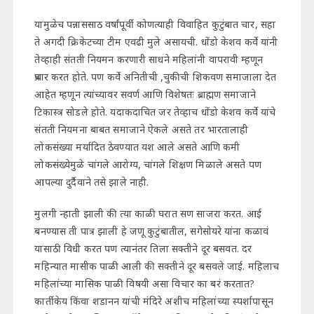
यामुळेच पन्नाससाठ वर्षांपूर्वी कोणत्याही विवाहित कुटुंबात चार, सहा
ते अगदी क्रिकेटच्या टीम एवढी मुले असायची. धोंडो केशव कर्वे यांनी
तेव्हाही संतती नियमन करणारी साधने महिलांनी वापरावी म्हणून
प्रचार करत होते. पण कर्वे अनितीची ,चुकीची शिकवण समाजाला देत
आहेत म्हणून त्यांच्यावर सवर्ण आणि विशेषतः ब्राह्मण समाजाने
टिकास्त्र सोडले होते. यदाकदाचित जर तेव्हाच धोंडो केशव कर्वे यांचे
संतती नियमना बाबत समाजाने ऐकले असते तर भारतालाही
लोकसंख्या मर्यादित ठेवण्यात यश आले असते आणि कमी
लोकसंख्येमुळे चांगले आरोग्य, चांगले शिक्षण मिळाले असते पण
आपल्या दुर्दैवाने तसे झाले नाही.
मुलगी न्हाती झाली की त्या काळी घरात सण साजरा करत. आई
बनण्यास ती पात्र झाली हे जणू कुटुंबातील, सगेसोयरे यांना कळावं
यासाठी विधी करत पण त्यानंतर तिला सक्तीने दूर बसवत. दर
महिन्यात मासीक पाळी आली की सक्तीने दूर बसवले जाई. महिलाच
महिलांच्या मासिक पाळी विषयी असा विचार का बरं करतात?
कार्तीकेय किंवा शडानन यांची मंदिरे अशीच महिलांच्या स्पर्शापासून