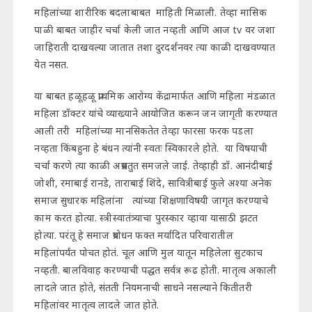
महिलांच्या शारीरिक बदलाबाबत माहिती मिळाली. तेव्हा मासिक
पाळी बाबत जाहीर चर्चा केली जात नव्हती आणि आज tv वर जशा
जाहिराती दाखवल्या जातात तशा दुरदर्शनवर त्या काळी दाखवण्यात
येत नसत.
या बाबत हळूहळू प्राथमिक आरोग्य केंद्रामार्फत आणि महिला मंडळात
महिला डॉक्टर यांचे व्याख्याने आयोजित करून जन जागृती करण्यात
आली तरी महिलांच्या मानसिकतेत तेव्हा फारसा फरक पडला
नव्हता किंबहुना हे बंधन त्यांनी स्वतः स्विकारले होते. या विषयाची
चर्चा करणे त्या काळी अप्रसतुत समजले जाई. तेव्हाही डॉ. आनंदीबाई
जोशी, रमाबाई रानडे, ताराबाई शिंदे, सावित्रीबाई फुले अश्या अनेक
समाज सुधारक महिलांना त्यांच्या शिक्षणाविषयी जागृत करण्याचे
काम करत होत्या. स्त्रीस्वातंत्र्याचा पुरस्कार व्हावा यासाठी झटत
होत्या. परंतू हे समाज प्रबोधन फक्त मर्यादित परिवारातील
महिलांपर्यंत पोचत होतं. चूल आणि मुल यातून महिलेला सुटकाच
नव्हती. बालविवाह करण्याची पद्धत सर्वत्र रूढ होती. मातृत्व अकाली
लादले जात होते, संतती नियमनाची साधने नसल्याने कितीतरी
महिलांवर मातृत्व लादले जात होते.