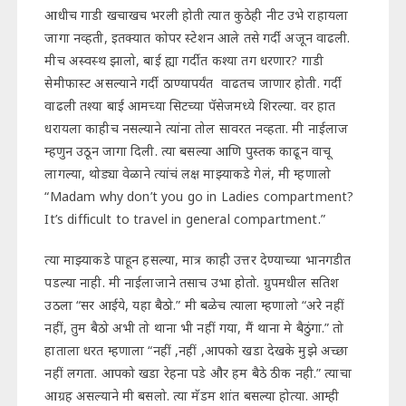
आधीच गाडी खचाखच भरली होती त्यात कुठेही नीट उभे राहायला
जागा नव्हती, इतक्यात कोपर स्टेशन आले तसे गर्दी अजून वाढली.
मीच अस्वस्थ झालो, बाई ह्या गर्दीत कश्या तग धरणार? गाडी
सेमीफास्ट असल्याने गर्दी ठाण्यापर्यंत वाढतच जाणार होती. गर्दी
वाढली तश्या बाई आमच्या सिटच्या पॅसेजमध्ये शिरल्या. वर हात
धरायला काहीच नसल्याने त्यांना तोल सावरत नव्हता. मी नाईलाज
म्हणुन उठून जागा दिली. त्या बसल्या आणि पुस्तक काढून वाचू
लागल्या, थोड्या वेळाने त्यांचं लक्ष माझ्याकडे गेलं, मी म्हणालो
“Madam why don’t you go in Ladies compartment?
It’s difficult to travel in general compartment.”
त्या माझ्याकडे पाहून हसल्या, मात्र काही उत्तर देण्याच्या भानगडीत
पडल्या नाही. मी नाईलाजाने तसाच उभा होतो. ग्रुपमधील सतिश
उठला “सर आईये, यहा बैठो.” मी बळेच त्याला म्हणालो “अरे नहीं
नहीं, तुम बैठो अभी तो थाना भी नहीं गया, मैं थाना मे बैठुंगा.” तो
हाताला धरत म्हणाला “नहीं ,नहीं ,आपको खडा देखके मुझे अच्छा
नहीं लगता. आपको खडा रेहना पडे और हम बैठे ठीक नही.” त्याचा
आग्रह असल्याने मी बसलो. त्या मॅडम शांत बसल्या होत्या. आम्ही