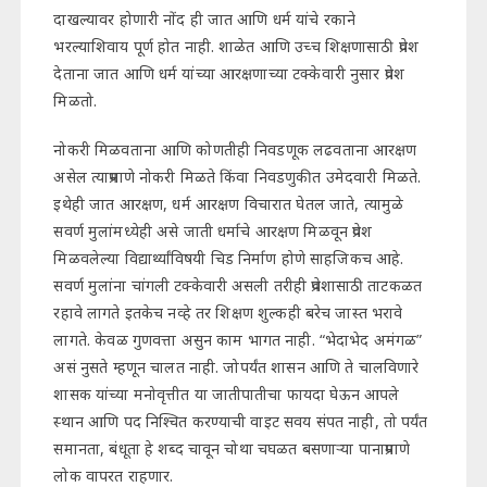
दाखल्यावर होणारी नोंद ही जात आणि धर्म यांचे रकाने
भरल्याशिवाय पूर्ण होत नाही. शाळेत आणि उच्च शिक्षणासाठी प्रवेश
देताना जात आणि धर्म यांच्या आरक्षणाच्या टक्केवारी नुसार प्रवेश
मिळतो.
नोकरी मिळवताना आणि कोणतीही निवडणूक लढवताना आरक्षण
असेल त्याप्रमाणे नोकरी मिळते किंवा निवडणुकीत उमेदवारी मिळते.
इथेही जात आरक्षण, धर्म आरक्षण विचारात घेतल जाते, त्यामुळे
सवर्ण मुलांमध्येही असे जाती धर्माचे आरक्षण मिळवून प्रवेश
मिळवलेल्या विद्यार्थ्यांविषयी चिड निर्माण होणे साहजिकच आहे.
सवर्ण मुलांना चांगली टक्केवारी असली तरीही प्रवेशासाठी ताटकळत
रहावे लागते इतकेच नव्हे तर शिक्षण शुल्कही बरेच जास्त भरावे
लागते. केवळ गुणवत्ता असुन काम भागत नाही. “भेदाभेद अमंगळ”
असं नुसते म्हणून चालत नाही. जोपर्यंत शासन आणि ते चालविणारे
शासक यांच्या मनोवृत्तीत या जातीपातीचा फायदा घेऊन आपले
स्थान आणि पद निश्चित करण्याची वाइट सवय संपत नाही, तो पर्यंत
समानता, बंधूता हे शब्द चावून चोथा चघळत बसणाऱ्या पानाप्रमाणे
लोक वापरत राहणार.