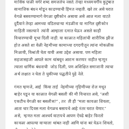
मासिक पाळी वगेरे शब्द समजलेच नसते. तेव्हा मध्यमवर्गीय कुटुंबात
सामाजिक बंधन मोडून काढण्याची हिंमत नव्हती. खरे तर असे घरात
वेगळे बसवण्यामागे वेगळा दृष्टीकोन असावा असे आज मला वाटते
दुर्दैवाने तेव्हा आमच्या वडिलधाऱ्या मंडळींना या मागिल दृष्टीकोन
माहिती नसल्याने त्यांनी आम्हाला दमात घेऊन असले काही
विचारण्याची मूभा दिली नाही. या काळात महिलांची शारीरिक झीज
होत असते शा वेळी नेहमीच्या कामाच्या दगदगीतून त्यांना मोकळीक
मिळावी, विश्रांती घेता यावी असा उद्देश असावा. पण महिला
सहजासहजी आपले काम थांबवून आराम करणार नाहीत म्हणून
त्याला धार्मिक बंधनाची जोड दिली, पण अशिक्षित समाजानी त्याचा
अर्थ लक्षात न घेता ते चुकीच्या पद्धतीने पुढे नेले.
गंमत म्हणजे, आई किंवा ताई नेहमीच्या गृहिणीच्या रोल मधून
बाहेर पडून या काळात वेगळी बसली की मी विचारत असे, “अशी
एकटीच वेगळी का बसलीस?” , तर ती ही “मला कावळा शिवला,
आता चार दिवस मला वेगळच बसायचे आहे नंतर घरात येणार.”
असे, म्हणत मला आश्चर्य वाटायचे आपण ऐवढे बाहेर फिरतो
कावळा आपल्या वाऱ्याला थांबत नाही आणि यांना बरं येऊन शिवतो,