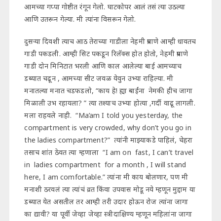
आमच्या गप्पा गोष्टीत रंगून गेलो. घाटकोपर आलं तसं त्या उठल्या
आणि उतरून गेल्या. मी त्यांना विसरून गेलो.
दुसऱ्या दिवशी त्याच आठ तेराच्या गाडीला नेहमी प्रमाणे आम्ही धावतच
गाडी पकडली. आम्ही सिट पकडून रिलॅक्स होत होतो, नेहमी प्रमाणे
गाडी दोन मिनिटात भरली आणि काल आलेल्या बाई आमच्याच
डब्यात चढून , आमच्या सीट जवळ येवुन उभ्या राहिल्या. मी
मनातल्या मनात चडफडलो, “काय हे! ह्या बाईंना नेमकी हीच जागा
मिळाली उभ रहायला? ” त्या तश्याच उभ्या होत्या ,गर्दी वाढू लागली.
मला राहवले नाही. “Ma’am I told you yesterday, the
compartment is very crowded, why don’t you go in
the ladies compartment?” त्यांनी माझ्याकडे पाहिलं, चेहरा
तसाच शांत ठेवत त्या म्हणाला “I am on fast, I can’t travel
in ladies compartment for a month , I will stand
here, I am comfortable.” त्यांना मी काय बोलणार, पण मी
मनाशी ठरवलं त्या त्यांचं व्रत किंवा उपवास मोडू नये म्हणून मुद्दाम या
डब्यात येत असतील तर आम्ही तरी उदार होऊन रोज त्यांना जागा
का द्यावी? या पूर्वी जेव्हा जेव्हा स्त्रीदाक्षिण्य म्हणून महिलांना जागा