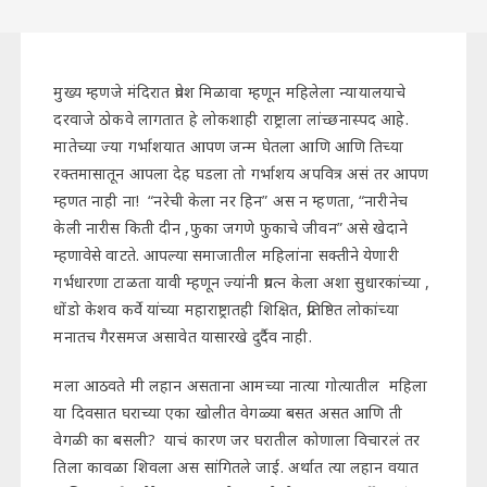
मुख्य म्हणजे मंदिरात प्रवेश मिळावा म्हणून महिलेला न्यायालयाचे
दरवाजे ठोकवे लागतात हे लोकशाही राष्ट्राला लांच्छनास्पद आहे.
मातेच्या ज्या गर्भाशयात आपण जन्म घेतला आणि आणि तिच्या
रक्तमासातून आपला देह घडला तो गर्भाशय अपवित्र असं तर आपण
म्हणत नाही ना! “नरेची केला नर हिन” अस न म्हणता, “नारीनेच
केली नारीस किती दीन ,फुका जगणे फुकाचे जीवन” असे खेदाने
म्हणावेसे वाटते. आपल्या समाजातील महिलांना सक्तीने येणारी
गर्भधारणा टाळता यावी म्हणून ज्यांनी प्रयत्न केला अशा सुधारकांच्या ,
धोंडो केशव कर्वे यांच्या महाराष्ट्रातही शिक्षित, प्रतिष्ठित लोकांच्या
मनातच गैरसमज असावेत यासारखे दुर्दैव नाही.
मला आठवते मी लहान असताना आमच्या नात्या गोत्यातील महिला
या दिवसात घराच्या एका खोलीत वेगळ्या बसत असत आणि ती
वेगळी का बसली? याचं कारण जर घरातील कोणाला विचारलं तर
तिला कावळा शिवला अस सांगितले जाई. अर्थात त्या लहान वयात