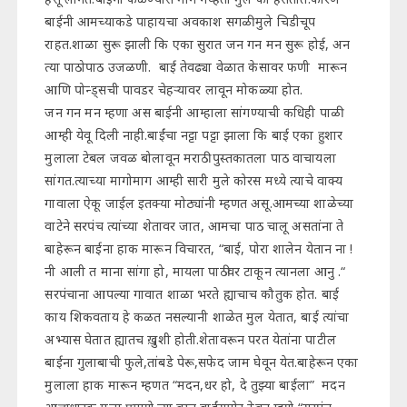
बाईनी आमच्याकडे पाहायचा अवकाश सगळी मुले चिडीचूप
राहत.शाळा सुरू झाली कि एका सुरात जन गन मन सुरू होई, अन
त्या पाठोपाठ उजळणी. बाई तेवढ्या वेळात केसावर फणी मारून
आणि पोन्ड्सची पावडर चेहऱ्यावर लावून मोकळ्या होत.
जन गन मन म्हणा अस बाईनी आम्हाला सांगण्याची कधिही पाळी
आम्ही येवू दिली नाही.बाईंचा नट्टा पट्टा झाला कि बाई एका हुशार
मुलाला टेबल जवळ बोलावून मराठी पुस्तकातला पाठ वाचायला
सांगत.त्याच्या मागोमाग आम्ही सारी मुले कोरस मध्ये त्याचे वाक्य
गावाला ऐकू जाईल इतक्या मोठ्यांनी म्हणत असू.आमच्या शाळेच्या
वाटेने सरपंच त्यांच्या शेतावर जात, आमचा पाठ चालू असतांना ते
बाहेरून बाईना हाक मारून विचारत, “बाई, पोरा शालेन येतान ना !
नी आली त माना सांगा हो, मायला पाठीवर टाकून त्यानला आनु .“
सरपंचाना आपल्या गावात शाळा भरते ह्याचाच कौतुक होत. बाई
काय शिकवताय हे कळत नसल्यानी शाळेत मुल येतात, बाई त्यांचा
अभ्यास घेतात ह्यातच ख़ुशी होती.शेतावरून परत येतांना पाटील
बाईना गुलाबाची फुले,तांबडे पेरू,सफेद जाम घेवून येत.बाहेरून एका
मुलाला हाक मारून म्हणत “मदन,धर हो, दे तुझ्या बाईला” मदन