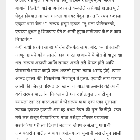
आज्ञाधारक मुला प्रमाणे त्या वस्तू बाईंसमोर ठेवून म्हणे “सरपंच
बाबांनी दिली.” बाईना अगोदरच ते कळलेले असे.बाई हातात फुले
घेवून डोक्यात माळता माळता दारावर येवून म्हणत “सरपंच कशाला
एव्हडा त्रास घेता ! ” सरपंच हसून म्हणत, “तू मला पोरीसारखी,
एवढया दुरून टू शिकवाय येते त आमी तुझ्यासाठी काय केल त काय
बिघडतंय.”
कधी कधी सरपंच आम्हा पोरांसाठी सफेद जाम, बोर, कच्ची रताळी
आणून द्यायचे कोणालातरी हाक मारत म्हणायचे ये पोरांनो वाटून खा
धरा. सरपंच अडाणी आणि रानवट असले तरी प्रेमळ होते आणि
पोरांसाठी आपण काही करू शकलो ह्याचा त्यांना आनंद होई. त्याना
आनंद झाला की पिकलेल्या मिशीतून ते हसत. एखादी साथ गावात
आली की जिल्हा परिषद दवाखान्याची गाडी शाळेसमोर येई त्याची
वर्दी सरपंच पाटलांना मिळताच ते हजार होत.मुल लस टोचून
घ्यायला रडा रड करत.अशा वेळी सरपंच बाबा एका एका मुलाला
त्यांच्या दणकट हातानी अस घट्ट धरून ठेवत की मुल कितीही रडल
तरी लस टोचून घेण्याशिवाय मात्रा नसे.ह्या डॉक्टर पथकाला
सरपंचांच्या घरी त्या दिवशी मटणाच जेवण असे.जणू गावाची
जबाबदारीच पाटील बाबावर असे.सगळ्या मुलांची लस टोचून झाली