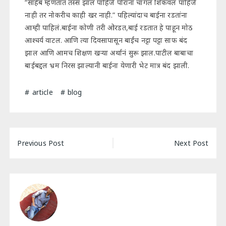
“साहेब म्हणतात तस्स झाल पाहिजे पोरांना चांगल शिकवलं पाहिजे
नाही तर नोकरीच काही खर नाही.” पहिल्यांदाच बाईना रडतांना
आम्ही पाहिलं.बाईना कोणी तरी ओरडत,बाई रडतात हे पाहून मोठ
आश्चर्य वाटल. आणि त्या दिवसापासून बाईंच नट्टा पट्टा साफ बंद
झाल आणि आमच शिक्षण खऱ्या अर्थानं सुरू झाल.पाटील बाबाचा
बाईबद्दल भ्रम निरस झाल्यानी बाईना येणारी भेट मात्र बंद झाली.
article
blog
Post
Previous Post
Next Post
navigation