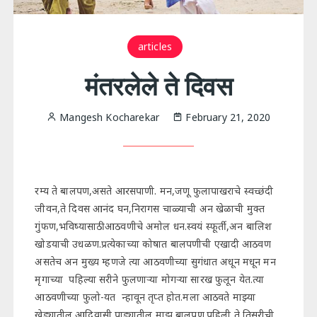
articles
मंतरलेले ते दिवस
Mangesh Kocharekar
February 21, 2020
रम्य ते बालपण,असते आरसपाणी. मन,जणू फुलापाखराचे स्वच्छंदी
जीवन,ते दिवस आनंद घन,निरागस चाळ्याची अन खेळाची मुक्त
गुंफण,भविष्यासाठी आठवणीचे अमोल धन.स्वयं स्फूर्ती,अन बालिश
खोडयाची उधळण.प्रत्येकाच्या कोषात बालपणीची एखादी आठवण
असतेच अन मुख्य म्हणजे त्या आठवणीच्या सुगंधात अधून मधून मन
मृगाच्या पहिल्या सरीने फुलणाऱ्या मोगऱ्या सारख फुलून येत.त्या
आठवणीच्या फुलो-यत न्हावून तृप्त होत.मला आठवते माझ्या
खेड्यातील आदिवासी पाड्यातील माझ बालपण.पहिली ते तिसरीची