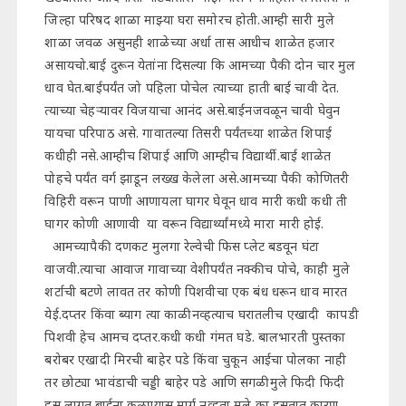
जिल्हा परिषद शाळा माझ्या घरा समोरच होती.आम्ही सारी मुले
शाळा जवळ असुनही शाळेच्या अर्धा तास आधीच शाळेत हजार
असायचो.बाई दुरून येतांना दिसल्या कि आमच्या पैकी दोन चार मुल
धाव घेत.बाईपर्यंत जो पहिला पोचेल त्याच्या हाती बाई चावी देत.
त्याच्या चेहऱ्यावर विजयाचा आनंद असे.बाईनजवळून चावी घेवुन
यायचा परिपाठ असे. गावातल्या तिसरी पर्यंतच्या शाळेत शिपाई
कधीही नसे.आम्हीच शिपाई आणि आम्हीच विद्यार्थी.बाई शाळेत
पोहचे पर्यंत वर्ग झाडून लख्ख केलेला असे.आमच्या पैकी कोणितरी
विहिरी वरून पाणी आणायला घागर घेवून धाव मारी कधी कधी ती
घागर कोणी आणावी या वरून विद्यार्थ्यांमध्ये मारा मारी होई.
आमच्यापैकी दणकट मुलगा रेल्वेची फिस प्लेट बडवून घंटा
वाजवी.त्याचा आवाज गावाच्या वेशीपर्यंत नक्कीच पोचे, काही मुले
शर्टाची बटणे लावत तर कोणी पिशवीचा एक बंध धरून धाव मारत
येई.दप्तर किंवा ब्याग त्या काळी नव्हत्याच घरातलीच एखादी कापडी
पिशवी हेच आमच दप्तर.कधी कधी गंमत घडे. बालभारती पुस्तका
बरोबर एखादी मिरची बाहेर पडे किंवा चुकून आईचा पोलका नाही
तर छोट्या भावंडाची चड्डी बाहेर पडे आणि सगळी मुले फिदी फिदी
हसू लागत.बाईना कळण्यास मार्ग नव्हता मुले का हसतात.कारण