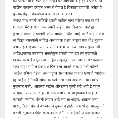
की पाटील बाबा स्वतः लस टोचून घेत.आमच्या बाई ह्या वडीलधा-या
पाटील बाबाला टरकून असत.ते येतात हे दिसताच.हाताशी असेल ते
पुस्तक घेवून शिकवण्याच उत्तम नाटक करत.
एकदा मात्र त्यांची फजिती झाली पाटील बाबा बरोबर एक पाहुणे
शाळेला भेट द्यायला आले.त्यांनी बाईना प्रश्न विचारला बाई ह्या
मुलांना आपले मुख्यमंत्री कोण आहेत माहीत आहे का ? बाईनी कधी
सांगितलं नसल्यानी माहित असण्याचा प्रश्नच नव्हता.एक धीट मुलगा
उभा राहत म्हणाला आमचे पाटील बाबा आमच्या गावचे मुख्यमंत्री
आहेत.त्याच्या उत्तरावर सगळी मुल हसली पण खर तर मुख्यमंत्री
म्हणजे काय हेच कुणाला माहित नव्हत,मग सांगणार काय? कप्पाळ
! त्या पाहुण्यांनी बाईना प्रश्न विचारला आपले संरक्षण मंत्री कोण?
बाईना सांगता येईना, तस पाहुणा सरपंचाकडे पाहात म्हणाले ”पाटील
ह्या बाईना ट्रेनिंगची ऑर्डर काढतो मला तसा अर्ज द्या ,विद्यार्थ्यांचं
नुकसान नको.” आपल्या बाईंना ओरडणार कुणी तरी आहे हे पाहून
आम्हाला फार आनंद झाला.सरपंच मात्र त्या पाहुण्याकडे पाहात
म्हणाले. “साहेब, पोरगी लहान आहे घ्या सांभाळून, आताच नका
पाठवू तिला, पोरांचं अभ्यासाच नुकसान होईल.मे मध्ये द्या पाठवून तो
वर ती सुधारून घेईल काय असल ते.” मग बाईंकडे पाहात म्हणाले