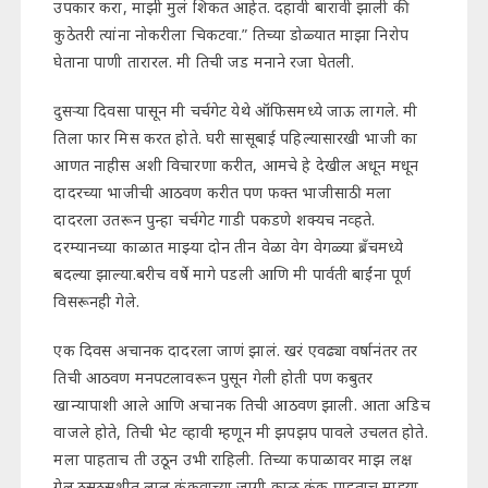
उपकार करा, माझी मुलं शिकत आहेत. दहावी बारावी झाली की
कुठेतरी त्यांना नोकरीला चिकटवा.” तिच्या डोळ्यात माझा निरोप
घेताना पाणी तारारल. मी तिची जड मनाने रजा घेतली.
दुसऱ्या दिवसा पासून मी चर्चगेट येथे ऑफिसमध्ये जाऊ लागले. मी
तिला फार मिस करत होते. घरी सासूबाई पहिल्यासारखी भाजी का
आणत नाहीस अशी विचारणा करीत, आमचे हे देखील अधून मधून
दादरच्या भाजीची आठवण करीत पण फक्त भाजीसाठी मला
दादरला उतरून पुन्हा चर्चगेट गाडी पकडणे शक्यच नव्हते.
दरम्यानच्या काळात माझ्या दोन तीन वेळा वेग वेगळ्या ब्रँचमध्ये
बदल्या झाल्या.बरीच वर्षे मागे पडली आणि मी पार्वती बाईंना पूर्ण
विसरूनही गेले.
एक दिवस अचानक दादरला जाणं झालं. खरं एवढ्या वर्षानंतर तर
तिची आठवण मनपटलावरून पुसून गेली होती पण कबुतर
खान्यापाशी आले आणि अचानक तिची आठवण झाली. आता अडिच
वाजले होते, तिची भेट व्हावी म्हणून मी झपझप पावले उचलत होते.
मला पाहताच ती उठून उभी राहिली. तिच्या कपाळावर माझ लक्ष
गेल.ठसठसशीत लाल कुंकवाच्या जागी काळ कुंकू पाहताच माझ्या