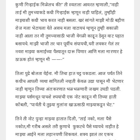
कुणी गिऱ्हाईक मिळेलच की!” ती स्वतःला आवरत म्हणाली,”नाही
ताई मी तुमच्याकडे कधी गिऱ्हाईक म्हणून नाही पाहिलं, तुम्हींही
माझ्याशी कधी भाव करत नाही बसला. खरं सांगते माझी मोठी बहीण
रोज मला भेटायला येते असच मला वाटायचं म्हणून तुम्ही सकाळी
नाही आला तर मी तुमच्यासाठी भाजी वेगळी काढून ठेवून वाट पहात
बसायचे. माझी भाजी तर चार पूर्वीच संपायची,घरी लवकर गेलं तर
नवरा माझ्या कमाईच्या पैश्यातून दारू पिणार आणि मला मारणार हे
ठाऊक होतं म्हणून मी ——-“
तिला पुढे बोलता येईना. मी तिचा हात घट्ट पकडला. आज पर्यंत तिने
कधीच आपली व्यथा सांगितली नव्हती केवळ उद्या पासून मी भेटणार
नाही म्हणून तिच्या अंतःकरणात भळभळणारी जखम उघडी पडली.
माझ्या पर्समधून पाचशे रुपयांची एक नोट काढून मी तिच्या हाती
कोंबली, “पार्वती घे तुझ्या मुलांना खाऊसाठी माझ्याकडून भेट.”
तिने ती नोट पुन्हा माझ्या हातात दिली, “ताई नको, मला पैसे
नकोत,मी गरीब असले तरी कुणाचे फुकटचे पैसे घ्यायचे नाहीत हे
माझ्या आईने मला लहानपणी शिकवलं. शक्य झालं तर एकच