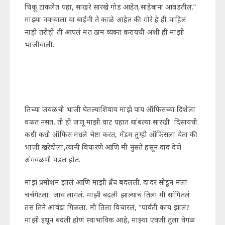
चिकू टाकलेत पहा, साखरे सारखे गोड आहेत,साहेबाना आवडतील.”
माझ्या नवऱ्याला या बाईंनी ते काळे आहेत की गोरे हे ही पाहिलं
नाही तरीही ती आपलं मत ठाम व्यक्त करायची अशी ही माझी
भाजीवाली.
तिच्या जवळची भाजी घेतल्याशिवाय माझे पाय ऑफिसच्या दिशेला
वळत नसत. ती ही जणू माझी वाट पहात थांबल्या सारखी दिसायची.
कधी कधी ऑफिस मधले चेष्टा करत, मॅडम तुम्ही ऑफिसला येता की
भाजी खरेदीला,त्यांनी विचारणे आणि मी नुसते हसून दाद देणे
अंगवळणी पडल होत.
माझं प्रमोशन झालं आणि माझी ब्रँच बदलली. दादर सोडून मला
चर्चगेटला जावं लागलं. माझी बदली झाल्याचं तिला मी सांगितलं
तस तिने आवंढा गिळला. मी तिला विचारलं, “पार्वती काय झालं?
माझी इथून बदली होणं स्वाभाविक आहे, माझ्या एवजी तुला वेगळ