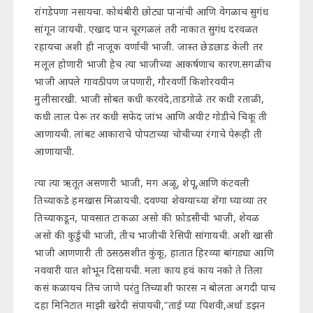
रांगडेपणा नसायचा. कोथंबीरी छोट्या पानांची आणि वेगळाच सुगंध
सांगून जायची. एखाद पान चूरगळलं तरी नाकात सुगंध दरवळत
रहायचा अशी ही नाजूक वर्णाची भाजी. जास्त छेडछाड केली तर
मलूल होणारी भाजी हेच त्या भाजीच्या आकर्षणाच कारण.सगळीच
भाजी आपले गावठीपण जपणारी, गौरवर्णी किशोरवयीन
मुलीसारखी. भाजी सोबत कधी करवंदे,ताडगोळे तर कधी रताळी,
कधी लाल पेरू तर कधी सफेद जांभ आणि अवीट गोडीचे चिकू ती
आणायची. लांबट आकाराचे पोपटाच्या चोचीच्या रंगाचे पेरूही ती
आणायाची.
त्या त्या ऋतूत असणारी भाजी, मग अळू, शेपू,आणि कंटवली
तिच्याकडे हमखास मिळायची. दवण्या शेवग्याच्या शेंगा घ्याव्या तर
तिच्याकडून, पावसात टाकळा असो की फ़ोडसीची भाजी, शेवळ
असो की कुर्डुची भाजी, तीच भाजीची रेसिपी सांगायची. अशी खासी
भाजी आणणारी ती ठसठसशीत कुंकू, हातात हिरव्या बांगड्या आणि
नववारी यात शोभून दिसायची. मला काय हवं काय नको ते तिला
कसं कळायच तिच जाणे परंतु तिच्याशी फारस न बोलता अगदी पाच
दहा मिनिटात माझी खरेदी संपायची,”ताई घ्या पिशवी,अर्धा डझन