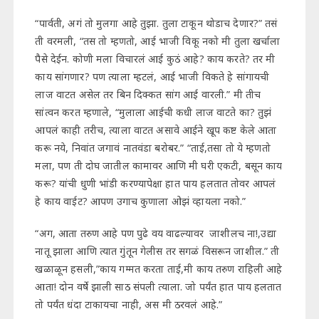
“पार्वती, अगं तो मुलगा आहे तुझा. तुला टाकून थोडाच देणार?” तसं
ती वरमली, “तस तो म्हणतो, आई भाजी विकू नको मी तुला खर्चाला
पैसे देईन. कोणी मला विचारलं आई कुठं आहे? काय करते? तर मी
काय सांगणार? पण त्याला म्हटलं, आई भाजी विकते हे सांगायची
लाज वाटत असेल तर बिन दिक्कत सांग आई वारली.” मी तीच
सांत्वन करत म्हणाले, “मुलाला आईची कधी लाज वाटते का? तुझं
आपलं काही तरीच, त्याला वाटत असावे आईने खूप कष्ट केले आता
करू नये, निवांत जगावं नातवंडा बरोबर.” “ताई,तसा तो ये म्हणतो
मला, पण ती दोघ जातील कामावर आणि मी घरी एकटी, बसून काय
करू? यांची धुणी भांडी करण्यापेक्षा हात पाय हलतात तोवर आपलं
हे काय वाईट? आपण उगाच कुणाला ओझं व्हायला नको.”
“अग, आता तरुण आहे पण पुढे वय वाढल्यावर जाशीलच ना!,उद्या
नातू झाला आणि त्यात गुंतून गेलीस तर सगळं विसरून जाशील.” ती
खळाळून हसली,”काय गम्मत करता ताई,मी काय तरुण राहिली आहे
आता! दोन वर्षे झाली साठ संपली त्याला. जो पर्यंत हात पाय हलतात
तो पर्यंत धंदा टाकायचा नाही, अस मी ठरवलं आहे.”