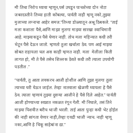
मी तिचा निरोप घ्यावा म्हणून,पर्स उघडून पाचशेच्या दोन नोटा
जबरदस्तीने तिच्या हाती कोंबल्या, पार्वती नाही म्हणू नको,तुझ्या
मुलाच्या लग्नाचा आहेर समज.”तिच्या डोळ्यातून अश्रू ठिबकले. “ताई
मला कशाला पैसे,आणि माझा मुलगा माझ्या सारखा स्वाभिमानी
आहे. माझ्याकडून पैसे घेणार नाही. तोच मला महिन्यात कधी तरी
भेटून पैसे देऊन जातो. म्हणतो तुला खर्चाला ठेव. पण आई माझ्या
सोबत राहायला चल अस काही म्हणत नाही. मला मेलीला किती
लागत हो, मी ते पैसे तसेच शिल्लक ठेवते कधी तरी त्याला उपयोगी
पडतील .”
“पार्वती, तु आता लवकरच आजी होशील आणि तुझा मुलगा तुला
त्याच्या घरी घेऊन जाईल. तेव्हा नातवाला खेळणी घ्यायला हे पैसे
ठेव. त्याला म्हणावं तुझ्या दुसऱ्या आजीने हे पैसे दिले आहेत.” पार्वती
आजी होण्याच्या स्वप्नात नकळत रंगून गेली. मी निघाले, तसं तिने
माझ्या पिशवीत बरीच भाजी भरली. ताई आता पुन्हा कधी भेट होईल
की नाही सांगता येणार नाही,तेव्हा एवढी भाजी न्याच. नाही म्हणू
नका,आणि हे चिकू साहेबांना द्या.”