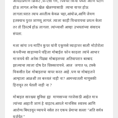
आवडीप्रमाणे क्रिकेट ,फॅन्टसी गेम, पिक्चर किंवा पब्जी आणि चॅटींग
होऊ लागल.अनेक खेळ खेळण्यासाठी त्याचा वापर होऊ
लागला.घरात त्याच अस्तीत्व केवळ चहा,आंघोळ,आणि जेवण
इतक्याच पुरत जाणवू लागलं. त्याला काही विचारायचा प्रयत्न केला
तर तो डिस्टर्ब होऊ लागला. त्यांच्याशी आम्हा उभयतांच्या संवादच
संपला.
मला सांगा ज्य मार्टिन कुपर यांनी एकुणसे त्र्याहात्तर साली मोटोरोला
कंपनीच्या साहाय्याने पहिला मोबाईल फोन काढला त्यांचे आभार
मानायचे की अनेक पिढ्या मोबाइलच्या अतिवापरान बरबाद
झाल्याचा त्याला दोष देत धिक्कारायचे. आज जगात ९६ टक्के
विकसीत देश मोबाइलचा वापर करत आहे .पण या मोबाइलने
आम्हाला आळशी तर बनवलं नाही ना? आमच्यातली माणुसकी
हिरावून तर घेतली नाही ना ?
मोबाइल सारख्या सुविधा ह्या माणसाच्या गरजेसाठी आहेत मात्र
त्यांच्या आहारी जाणं हे वाइटच.आपले मानसिक स्वास्थ आणि
आरोग्य बिघडवून घ्यायचे नसेल तर एकच प्रेमाचा सल्ला “अति सर्वत्र
वर्जयेत ”