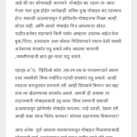
आहे की जर कोणत्याही कारणाने मोबाईल बंद पडला तर आप्त
मेल्या नंतर दुःख होईल त्यापेक्षाही अधिक दुःख मोबाइल बंद पडल्याच
होत. सकाळी ऊठल्यापासुन ते झोपेपर्यंत मोबाइलचा पिच्छा आम्ही
सोडत नाही. आणि आपले मोबाईल मित्र आपल्याला सोडत
नाहीत.कनेक्ट राहण्याचे किती पर्याय आम्हाला उपलब्ध आहेत.फेज
बुक,व्टिटर, इन्स्टाग्राम अशा सोशल मिडियाव्दारे एकाच वेळी व्यक्ती
अनेकांच्या संपर्कात राहू शकते तसेच आपल्या कामाची
,व्यक्तीमत्वाची छाप दुस-याला पाडू शकते.
व्हाट्स अॅप, व्हिडिओ काॅल ,एस.एम.एस.या माध्यमाव्दारे आपण
एका व्यक्तीशी किंवा मर्यादित गटाशी संपर्कात राहू शकतो. आम्ही
स्वत:ला समजुतदार समजतो तरी आम्ही दिवसाचे किमान चार सहा
तास त्या खेळण्याच्या संपर्कात असतो. आमची ही अवस्था तर
लहानग्यांनी मोबाइलसाठी हट्ट धरला किंवा तरुणांनी सकाळी
ऊठल्यापासुन झोपेपर्यंत मोबाईल वापरला, नव्हे उराशी, ठेवला तरी
आम्ही कसा त्यांना विरोध करणार? कोणता शहाणपणा शिकवणार?
आज अनेक मुले आपल्या पालकांजवळून मोबाइल मिळवण्यासाठी