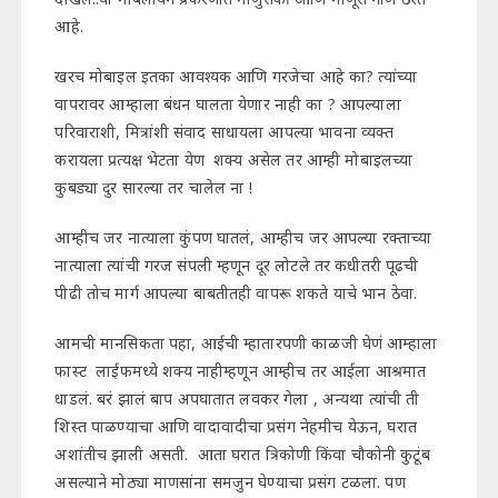
आहे.
खरच मोबाइल इतका आवश्यक आणि गरजेचा आहे का? त्यांच्या
वापरावर आम्हाला बंधन घालता येणार नाही का ? आपल्याला
परिवाराशी, मित्रांशी संवाद साधायला आपल्या भावना व्यक्त
करायला प्रत्यक्ष भेटता येण शक्य असेल तर आम्ही मोबाइलच्या
कुबड्या दुर सारल्या तर चालेल ना !
आम्हीच जर नात्याला कुंपण घातलं, आम्हीच जर आपल्या रक्ताच्या
नात्याला त्यांची गरज संपली म्हणून दूर लोटले तर कधीतरी पूढची
पीढी तोच मार्ग आपल्या बाबतीतही वापरू शकते याचे भान ठेवा.
आमची मानसिकता पहा, आईची म्हातारपणी काळजी घेणं आम्हाला
फास्ट लाईफमध्ये शक्य नाहीम्हणून आम्हीच तर आईला आश्रमात
धाडलं. बरं झालं बाप अपघातात लवकर गेला , अन्यथा त्यांची ती
शिस्त पाळण्याचा आणि वादावादीचा प्रसंग नेहमीच येऊन, घरात
अशांतीच झाली असती. आता घरात त्रिकोणी किंवा चौकोनी कुटूंब
असल्याने मोठ्या माणसांना समजुन घेण्याचा प्रसंग टळला. पण