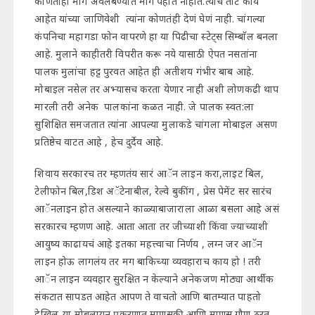
कोणताही मार्ग अवलंबण्यात मागे पहात नाहीत.त्याचे तोटे काय
आहेत यांच्या जाणिवेशी त्यांना कोणतंही देणं घेणं नाही. चांगल्या
कंपनिचा महागडा फोन वापरणे हा या पिढीचा स्टेट्स सिम्बाॅल बनला
आहे. मुलाने काहीतरी विपरीत करू नये यासाठी ऐपत नसतांना
पालक मुलांचा हट्ट पुरवत आहेत ही अतीशय गंभीर बाब आहे.
मोबाइल नसेल तर अभ्यासच करता येणार नाही अशी लोणकढी थाप
मारली तरी अनेक पालकांना कळत नाही. जे पालक स्वत:ला
सुशिक्षित समजतात त्यांना आपल्या मुलाकडे चांगला मोबाइल असण
प्रतिष्ठेच वाटत आहे , हेच दुर्देव आहे.
शिवाय सरकारच तर म्हणतंय सारं आॅन लाइन करा,लाइट बिल,
टेलीफोन बिल,डिश अॅटेनाबील, रेल्वे बुकींग , प्रेस पेमेंट सर सारंच
आॅनलाइन होत असल्याने काळ्याबाजाराला आळा बसला आहे असं
सरकारच म्हणण आहे. आता आता तर जीच्याशी किंवा ज्याच्याशी
आयुष्य काढायचं आहे इतका महत्त्वाचा निर्णय , लग्न जर आॅन
लाइन होऊ लागलंय तर मग बाकिच्या व्यवहाराच काय हो ! तरी
आॅन लाइन व्यवहार सुरक्षित न केल्याने अनेकजण मोठ्या आर्थीक
संकटात सापडत आहेत आपण ते वाचतो आणि बातम्यात पाहतो
देखिल..या मोबलायन प्रकरणात माणुसकी आणि माणूस गौण ठरत