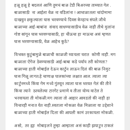
हळू हळू हे बदललं आणि तुमचं बाळ टेडी बिअरच्या ताब्यात गेल .
बाळासाठी ना आईला वेळ ना वडिलांना ! आभाळातला चांदोमामा
दाखवुन छकुल्याला घास भरवण्याचे दिवस केव्हाच संपले.जीथे
बाळाच्या आई-बाबांना संवाद साधण्यासाठीच वेळ नाही तीथे मुलांना
गोष्ट सांगून घास भरवण्यासाठी, हा चीऊचा हा माऊचा असं म्हणत
घास भरवण्यासाठी, वेळ आहेच कुठे?
विभक्त कुटुंबामुळे बाळाची काळजी घ्यायला घरात कोणी नाही. मग
बाळाला ऐंगेज ठेवण्यासाठी आई-बाबा कडे पर्याय तरी कोणता?
बाळाच्या हाती मोबाईल देऊन कार्टुन लाऊन दिलं की बाळ निमुट
घास गिळू लागत.हे चाणाक्ष पालकांच्या ल‌क्षात आल. त्याला त्या
कार्टुनमध्ये किंवा गेम मध्ये गुंतवून त्याला घास भरवत गेलं की तीने
किंवा त्याने ठरवलेल्या टारगेट प्रमाणे व तीला योग्य वाटेल ते
भरवायला ती मोकळी.मग त्याला तो आहार आवडतो की नाही हा
विचारही मनात येत नाही.स्वतःला मोकळा वेळ मिळाला या उद्देशाने
बाळाच्या हाती मोबाईल दिला की आपली कामं उरकायला मोकळी.
असो, तर ह्या मोबाइलने तुम्हा आम्हाला असं काही झपाटुन टाकलं