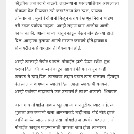
कौटुंबिक जबाबदारी वाढली. लहानग्यांना भरवल्याशिवाय आपल्याला
मोकळा वेळ मिळणार तरी कसा?लग्नानंतर ठरलं, पाळणा
लांबवायचा , मुलांचं दोघांनी मिळून करायचं म्हणून निदान भांडण
तरी टळलं.पर्यायच नव्हता . आम्ही लहानग्यांना आजोबा आजी,
काका काकी, आत्या यांच्या हातून काढून घेऊन मोबाईलच्या हाती
दिल ,आम्हाला मुलांवर आमचे संस्कार करायचे होते.हायफाय
सोसायटीत कसे वागतात ते शिकवायचे होते.
आम्ही त्यालाही रोबोट बनवलं. मोबाईल हाती देऊन स्क्रीन सुरू
करून दिला की बाळाने कार्टुन पहायचं की मग अजुन काही
करायचं ते ठरवू दिलं. त्याच्यावर लहान वयात त्याच बालपण हिरावून
घेत त्यालाच वागण्याचं स्वातंत्रं दिलं ,त्याला स्वावलंबी बनवलं .
आम्ही यंत्रांच्या साहाय्याने कसं जगायचं ते त्याला अकाली शिकवलं.
आता मात्र मोबाईल नावाचं भूत त्यांच्या मानगुटीवर स्वार आहे. त्या
भुताला उतरवण्याची कला आमच्याकडे नाही.बाळ थोडं मोठं झालं
आणि शाळेत जाऊ लागलं तसा मोबाईलचा उपयोग बदलला . जो
मोबाईल कारटुन पाहण्यासाठी वापरला जात होता त्याच्यावर