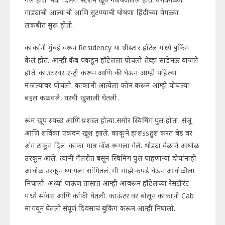
गाड्यांची आल्याची आणि सुटण्याची घोषणा हिंदीच्या वेगळ्या
लकबीत सुरू होती.
काकांनी मुंबई वरून Residency या थ्रीस्टार हॉटेल मध्ये बुकिंग
केलं होतं. आम्ही कॅब पकडून हॉटेलला पोचलो तेव्हा साडेनऊ वाजले
होते. काउंटरवर एन्ट्री करून आणि की घेऊन आम्ही पहिल्या
मजल्यावर पोचलो. काकांनी आत्येला फोन करून आम्ही पोचल्या
बद्दल कळवले, घरची खुशाली घेतली.
रूम खूप स्वच्छ आणि प्रशस्त होत्या.समोर स्विमिंग पुल होता. संजू
आणि शर्विका एकदम खूश झाले. काकूने हाशssहुश करत बेड वर
अंग टाकून दिलं. काका मात्र वॉश रूमला गेले. थोड्या वेळाने आंघोळ
उरकून आले. त्यांनी गॅलरीत बसून स्विमिंग पुल पाहणाऱ्या दोघांनाही
आंघोळ उरकून घ्यायला सांगितलं. मी माझे कपडे घेऊन आंघोळीला
निघालो. अर्ध्या पाऊण तासात आम्ही आवरून हॉटेलच्या रेसटॉरंट
मध्ये स्नॅक्स आणि कॉफी घेतली. काऊंटर वर बोलून काकांनी Cab
मागवून घेतली.संपूर्ण दिवसाचं बुकिंग करून आम्ही निघालो.