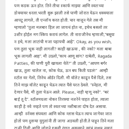
पण कडक ऊन होत. तिने तीचा स्कार्फ माझ्या आणि स्वतःच्या
डोक्यावर धरला.भरती सुरू झाली तसे पाणी जोरात येऊन धक्क्याला
आपटू लागले, ती एन्जॉय करत होती. चार वाजून गेले तस मी
म्हणालो “तुला मलबार हिल ला जायचं होत ना, इथेच बसलो तर
उशीर होईल मग स्किप करावं लागेल. ती नाराजीनेच म्हणाली,”बसूया
न इथे, मला लाटांची मजा पहायची आहे”. Okay, as you wish,
पण तुला भूक नाही लागली? काही खाऊया , की नको? मला बाबा
भूक लागली आह”. मी उठलो,”काय आणू सांग? दाबेली, Ragada
Patties, की पाणी पुरी खायला येते?” ती उठली, “आपण बर्गर
खाऊ, तुला चालेल ना, कोक घेऊ, ऊन बघ किती पडलं!” आम्ही
स्टॉल वर गेलो, तिनेच ऑर्डर दिली. मी वॉलेट काढून पैसे दिले, तस
तिने माझ वॉलेट काढून घेऊन त्यात पैसे परत ठेवले. “स्नेहल, मी
देणार पैसे, मी तुला घेऊन आले. Please, नाही म्हणू नको”. “बरं
बाई तू दे”. स्टॉलमधला नोकर तिरक्या नजरेने पाहत होता, त्याला
काही हे नवे नव्हते पण तो स्वतःच्या नशीबाला दोष देत असावा.
आम्ही स्नॅक्स संपवला आणि कोक ग्लास घेऊन त्याच जागेवर जात
होतो पण दुसऱ्या युगुलांनी ती जागा अडवली होती.ते पाहून तिने मला
टाळी दिली आणि जोराने हसली रंगात असल्याने त्यांचं लक्षच नव्हतं.