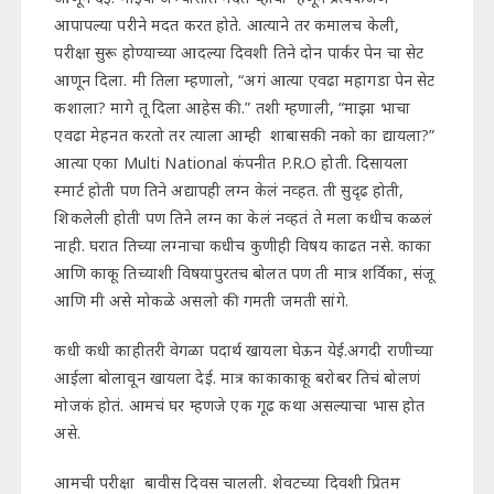
आपापल्या परीने मदत करत होते. आत्याने तर कमालच केली,
परीक्षा सुरू होण्याच्या आदल्या दिवशी तिने दोन पार्कर पेन चा सेट
आणून दिला. मी तिला म्हणालो, “अगं आत्या एवढा महागडा पेन सेट
कशाला? मागे तू दिला आहेस की.” तशी म्हणाली, “माझा भाचा
एवढा मेहनत करतो तर त्याला आम्ही शाबासकी नको का द्यायला?”
आत्या एका Multi National कंपनीत P.R.O होती. दिसायला
स्मार्ट होती पण तिने अद्यापही लग्न केलं नव्हत. ती सुदृढ होती,
शिकलेली होती पण तिने लग्न का केलं नव्हतं ते मला कधीच कळलं
नाही. घरात तिच्या लग्नाचा कधीच कुणीही विषय काढत नसे. काका
आणि काकू तिच्याशी विषयापुरतच बोलत पण ती मात्र शर्विका, संजू
आणि मी असे मोकळे असलो की गमती जमती सांगे.
कधी कधी काहीतरी वेगळा पदार्थ खायला घेऊन येई.अगदी राणीच्या
आईला बोलावून खायला देई. मात्र काकाकाकू बरोबर तिचं बोलणं
मोजकं होतं. आमचं घर म्हणजे एक गूढ कथा असल्याचा भास होत
असे.
आमची परीक्षा बावीस दिवस चालली. शेवटच्या दिवशी प्रितम