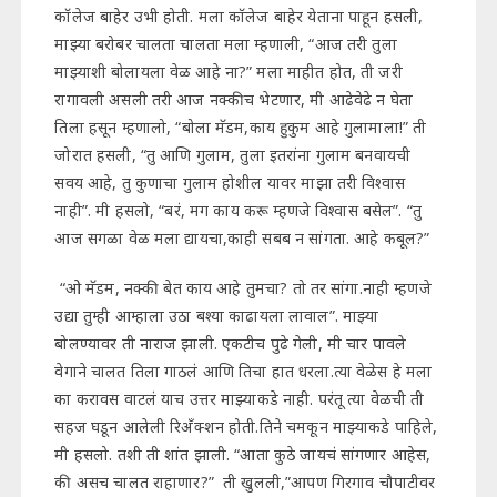
कॉलेज बाहेर उभी होती. मला कॉलेज बाहेर येताना पाहून हसली,
माझ्या बरोबर चालता चालता मला म्हणाली, “आज तरी तुला
माझ्याशी बोलायला वेळ आहे ना?” मला माहीत होत, ती जरी
रागावली असली तरी आज नक्कीच भेटणार, मी आढेवेढे न घेता
तिला हसून म्हणालो, “बोला मॅडम,काय हुकुम आहे गुलामाला!” ती
जोरात हसली, “तु आणि गुलाम, तुला इतरांना गुलाम बनवायची
सवय आहे, तु कुणाचा गुलाम होशील यावर माझा तरी विश्वास
नाही”. मी हसलो, “बरं, मग काय करू म्हणजे विश्वास बसेल”. “तु
आज सगळा वेळ मला द्यायचा,काही सबब न सांगता. आहे कबूल?”
“ओ मॅडम, नक्की बेत काय आहे तुमचा? तो तर सांगा.नाही म्हणजे
उद्या तुम्ही आम्हाला उठा बश्या काढायला लावाल”. माझ्या
बोलण्यावर ती नाराज झाली. एकटीच पुढे गेली, मी चार पावले
वेगाने चालत तिला गाठलं आणि तिचा हात धरला.त्या वेळेस हे मला
का करावस वाटलं याच उत्तर माझ्याकडे नाही. परंतू त्या वेळची ती
सहज घडून आलेली रिअँक्शन होती.तिने चमकून माझ्याकडे पाहिले,
मी हसलो. तशी ती शांत झाली. “आता कुठे जायचं सांगणार आहेस,
की असच चालत राहाणार?” ती खुलली,”आपण गिरगाव चौपाटीवर