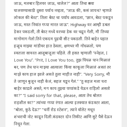
जाऊ, मलबार हिलवर जाऊ, चालेल?” आता तिचा रुसवा
घालवण्यासाठी दुसरा पर्याय नव्हता, “जाऊ की, कसं जायच? म्हणजे
लोकल की बेस्ट”. तिला बेस्ट चा पर्याय आवडला, “छान, बेस्ट पकडून
जाऊ, मस्त निवांत गप्पा मारत जाऊ”. Highway वर आम्ही डबल
डेकर पकडली, ती बेस्ट मध्ये वरच्या डेक वर चढून गेली, मी तिच्या
मागोमाग गेलो.तिने एकदम पुढची सीट पकडली. तिने बाहेर पहात
हळूच माझ्या मांडीवर हात ठेवला, क्षणभर मी गोंधळलो, पण
स्वतःला सावरत आजूबाजूला पहिले. ती हसत म्हणाली “स्नेहल, I
Love You”. “Prit, I Love You too, तुझ पिंपळ पान मिळालं
बर, पण तेच पान माझ्या आत्याला किंवा काकूला मिळालं असतं तर
माझे काय हाल झाले असते तुला माहीत नाही”. “Very Sorry, मी
ते जाणून बुजून नाही केलं, सहज घडून गेलं.” “तु सहज मला घरा
बाहेर काढले असते, मग काय तुझ्या पप्पांकडे येऊन राहिलो असतो
का?” “I said sorry for that, please, आता तेच बोलत
राहशील का?” त्यांच्या गप्पा रंगात आल्या इतक्यात कंडक्टर आला,
“बोला, कुठे देऊ?” “चर्नी रोड स्टेशन”, त्याने वॉलेट मधून
शंभराची नोट काढून दिली.कंडक्टर दोन तिकीट आणि सुटे पैसे देऊन
निघून गेला.