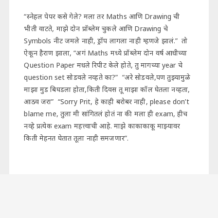
“स्नेहल पेपर कसे गेले? मला तर Maths आणि Drawing ची
भीती वाटते, माझे दोन प्रॉब्लेम चुकले आणि Drawing चे
Symbols नीट जमले नाही, ड्रॉप लागला नाही म्हणजे झालं.” तो
ऐकून हैराण झाला, “अगं Maths मध्ये प्रॉब्लेम दोन वर्ष आधीच्या
Question Paper मधले रिपीट केले होते, तु मागच्या year चे
question set सोडवले नव्हते का?” “अरे सोडवले,पण तुझ्यामुळे
माझा मुड बिघडला होता,किती दिवस तू माझा कॉल घेतला नव्हता,
आठव जरा” “Sorry Prit, हे काही बरोबर नाही, please don’t
blame me, तुला मी सांगितलं होतं ना की मला ही exam, हीच
नव्हे प्रत्येक exam महत्त्वाची आहे. माझे काकाकाकू माझ्यावर
किती मेहनत घेतात तूला नाही समजणार”.