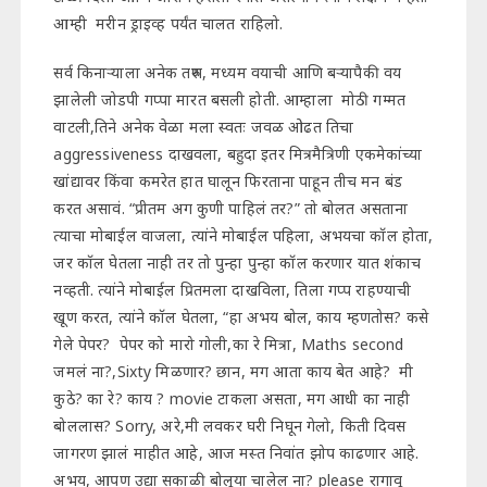
आम्ही मरीन ड्राइव्ह पर्यंत चालत राहिलो.
सर्व किनाऱ्याला अनेक तरुण, मध्यम वयाची आणि बऱ्यापैकी वय
झालेली जोडपी गप्पा मारत बसली होती. आम्हाला मोठी गम्मत
वाटली,तिने अनेक वेळा मला स्वतः जवळ ओढत तिचा
aggressiveness दाखवला, बहुदा इतर मित्रमैत्रिणी एकमेकांच्या
खांद्यावर किंवा कमरेत हात घालून फिरताना पाहून तीच मन बंड
करत असावं. “प्रीतम अग कुणी पाहिलं तर?” तो बोलत असताना
त्याचा मोबाईल वाजला, त्यांने मोबाईल पहिला, अभयचा कॉल होता,
जर कॉल घेतला नाही तर तो पुन्हा पुन्हा कॉल करणार यात शंकाच
नव्हती. त्यांने मोबाईल प्रितमला दाखविला, तिला गप्प राहण्याची
खूण करत, त्यांने कॉल घेतला, “हा अभय बोल, काय म्हणतोस? कसे
गेले पेपर? पेपर को मारो गोली,का रे मित्रा, Maths second
जमलं ना?,Sixty मिळणार? छान, मग आता काय बेत आहे? मी
कुठे? का रे? काय ? movie टाकला असता, मग आधी का नाही
बोललास? Sorry, अरे,मी लवकर घरी निघून गेलो, किती दिवस
जागरण झालं माहीत आहे, आज मस्त निवांत झोप काढणार आहे.
अभय, आपण उद्या सकाळी बोलूया चालेल ना? please रागावू