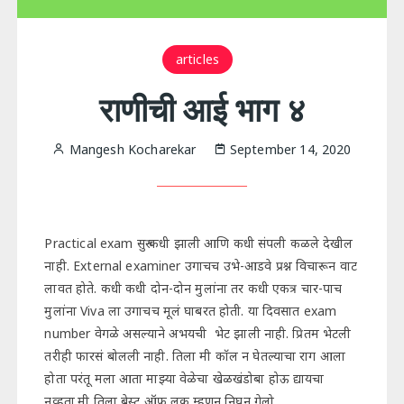
articles
राणीची आई भाग ४
Mangesh Kocharekar
September 14, 2020
Practical exam सुरु कधी झाली आणि कधी संपली कळले देखील
नाही. External examiner उगाचच उभे-आडवे प्रश्न विचारून वाट
लावत होते. कधी कधी दोन-दोन मुलांना तर कधी एकत्र चार-पाच
मुलांना Viva ला उगाचच मूलं घाबरत होती. या दिवसात exam
number वेगळे असल्याने अभयची भेट झाली नाही. प्रितम भेटली
तरीही फारसं बोलली नाही. तिला मी कॉल न घेतल्याचा राग आला
होता परंतू मला आता माझ्या वेळेचा खेळखंडोबा होऊ द्यायचा
नव्हता.मी तिला बेस्ट ऑफ लक म्हणून निघून गेलो.