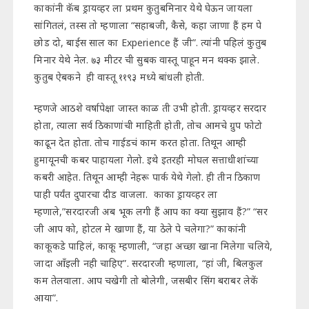
काकांनी कॅब ड्रायव्हर ला प्रथम कुतुबमिनार येथे घेऊन जायला
सांगितलं, तस्स तो म्हणाला “सहाबजी, कैसे, कहा जाणा हैं हम पे
छोड दो, बाईस साल का Experience हैं जी”. त्यांनी पहिलं कुतुब
मिनार येथे नेल. ७३ मीटर ची सुबक वास्तू पाहून मन थक्क झाले.
कुतुब ऐबकने ही वास्तू ११९३ मध्ये बांधली होती.
म्हणजे आठशे वर्षापेक्षा जास्त काळ ती उभी होती. ड्रायव्हर सरदार
होता, त्याला सर्व ठिकाणांची माहिती होती, तोच आमचे ग्रुप फोटो
काढून देत होता. तोच गाईडचं काम करत होता. तिथून आम्ही
हुमायूनची कबर पाहायला गेलो. इथे इतरही मोघल सत्ताधीशांच्या
कबरी आहेत. तिथून आम्ही नेहरू पार्क येथे गेलो. ही तीन ठिकाण
पाही पर्यंत दुपारचा दीड वाजला. काका ड्रायव्हर ला
म्हणाले,”सरदारजी अब भूक लगी हैं आप का क्या सुझाव हैं?” “सर
जी आप को, होटल मे खाणा हैं, या ठेले पे चलेगा?” काकांनी
काकूकडे पाहिलं, काकू म्हणाली, “जहा अच्छा खाना मिलेगा चलिये,
जादा आँइली नही चाहिए”. सरदारजी म्हणाला, “हां जी, बिलकुल
कम तेलवाला. आप चखेगी तो बोलेगी, जसबीर सिंग बराबर लेकें
आया”.