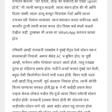
रागातच बोलला. “अरे दोस्ता, जाऊ की कधीतरी,का एवढा upset
होतो.” मी त्याची समजूत काढली. त्याला संशय होता की मी आणि
प्रितम नक्की त्याला उल्लू बनवून फिरायला गेलो आणि त्याला
उगाचच घरी गेल्याच भासावलं. त्याचं समाधान करता नाकीनऊ आले.
काश्मीर टूरची तयारी करता करता दोन दिवस कसे संपले कळले
देखील नाही. टूरबाबत मी अभय ला WhatsApp करायचं ठरवलं
होत.
रविवारी आम्ही राजधानी एक्सप्रेस ने मुंबई सेंट्रल रेल्वे स्टेशन वरून
संध्याकाळी निघालो. आमचं सेकंड AC च बुकिंग होत, या पूर्वी
आम्ही, माथेरान तसेच गोव्याला जाऊन आलो होतो, परंतु एवढ्या
दूरचा हा पहिलाच प्रवास होता. गाडीने अर्ध्या तासात मुंबई पार केली,
बहुदा ऐशी किलोमीटर वेगाने गाडी पळत होती. विरार पाठी पडलं
तशी खाडी दिसू लागली. सूर्य अस्ताला निघाला होता, त्याची सोनेरी
किरणं पाण्यावर चमकत होती.ह्या रुट ने मी कधीही प्रवास केला
नव्हता केवळ लोकल मधील मॅप मुळे त्याला विरार पर्यंतची स्टेशनं
माहीत होती. राजधानी इतक्या वेगात होती की स्टेशनचे नाव
पाहीपर्यंत स्टेशन मागे पडे. आता बाहेर अंधार पडू लागला होता.