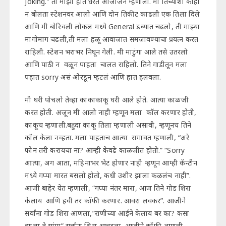
joking.” ती माझा हात धरत अजिजिने म्हणाली. मी तिच्याशी काही
न बोलता स्टेशनवर आलो आणि दोन तिकीट काढली एक तिला दिले
आणि मी बोरिवली लोकल मध्ये General डब्यात चढलो, ती माझ्या
मागोमाग चढली,ती मला हळू आवाजात समजावण्याचा प्रयत्न करत
राहिली. स्टेशन भराभर निघून गेली. मी माटुंगा आले तसे उतरलो
आणि पाठी न वळून पाहता चालत राहिलो. तिने गाडीतून मला
पहात sorry असं ओरडून म्हटलं आणि हात हलवला.
मी घरी पोचलो तेव्हा काकाकाकू घरी आले होते. आत्या काळजी
करत होती. अजून मी आलो नाही म्हणून मला कॉल करणार होती,
काकूच म्हणाली.बहुदा काकू तिला म्हणाली असावी, म्हणूनच तिने
कॉल केला नव्हता. मला पाहताच आत्या रागावत म्हणाली, “अरे
फोन तरी करायचा ना? आम्ही केवढे काळजीत होतो.” “Sorry
आत्या, अग आता, महिनाभर भेट होणार नाही म्हणून आम्ही कॅन्टीन
मध्ये गप्पा मारत बसलो होतो, कधी उशीर झाला कळलंच नाही”.
आजी बाहेर येत म्हणाली, “गप्पा नंतर मारा, आज तिने गोड शिरा
केलाय आणि हवी तर कॉफी करणार. आवरा लवकर”. आजीने
सर्वांना गोड शिरा आणला,”राणीच्या आईने केलाय बर का? कसा
झाला ते सांगा” सर्वांना शिरा आवडला. आजीने कॉफी आणली.