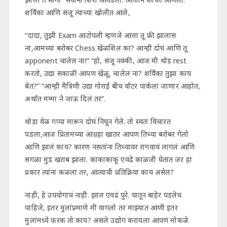
शर्विका आणि संजू त्याच्या खोलीत आले,
“दादा, तुझी Exam आटोपली म्हणजे आत्ता तू फ्री झालास
ना,आमच्या बरोबर Chess खेळशिल का? आम्ही दोघं आणि तू
apponent चालेल ना!” “हो, संजू नक्की, आज मी थोड rest
करतो, उद्या सकाळी आपण खेळू, चालेल ना? शर्विका तुझा काय
बेत?” “आम्ही मैत्रिणी उद्या गोराई बीच वॉटर पार्कला जाणार आहोत,
अर्थात मम्मा ने जाऊ दिलं तर”.
थोडा वेळ गप्पा मारून दोघं निघून गेले. तो स्वतः विचारत
पडला,आज प्रितामच्या आग्रहा खातर आपण तिच्या बरोबर गेलो
आणि झालं काय? कारण नसतांना तिच्यावर रागवावं लागलं आणि
सगळा मुड खराब झाला. काकाकाकू एवढे काळजी घेतात जर हा
प्रकार त्यांना कळला तर, आत्याची प्रतिक्रिया काय असेल?
नाही, हे उपयोगाचं नाही. झाल एवढं पुरे. यातून बाहेर पडलेच
पाहिजे, इतर मुलांप्रमाणे मी वागलो तर माझ्यात आणी इतर
मुलांमध्ये फरक तो काय? असले उद्योग करायला आपण मोकळे