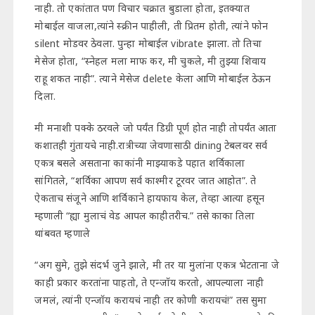
नाही. तो एकांतात पण विचार चक्रात बुडाला होता, इतक्यात
मोबाईल वाजला,त्यांने स्क्रीन पाहीली, ती प्रितम होती, त्यांने फोन
silent मोडवर ठेवला. पुन्हा मोबाईल vibrate झाला. तो तिचा
मेसेज होता, “स्नेहल मला माफ कर, मी चुकले, मी तुझ्या शिवाय
राहू शकत नाही”. त्याने मेसेज delete केला आणि मोबाईल ठेऊन
दिला.
मी मनाशी पक्के ठरवले जो पर्यंत डिग्री पूर्ण होत नाही तोपर्यंत आता
कशातही गुंतायचे नाही.रात्रीच्या जेवणासाठी dining टेबलवर सर्व
एकत्र बसले असताना काकांनी माझ्याकडे पहात शर्विकाला
सांगितले, “शर्विका आपण सर्व काश्मीर टूरवर जात आहोत”. ते
ऐकताच संजूने आणि शर्विकाने हायफाय केल, तेव्हा आत्या हसून
म्हणाली “ह्या मुलाचं वेड आपल काहीतरीच.” तसे काका तिला
थांबवत म्हणाले
“अग सुमे, तुझे संदर्भ जुने झाले, मी तर या मुलांना एकत्र भेटताना जे
काही प्रकार करतांना पाहतो, ते एन्जॉय करतो, आपल्याला नाही
जमलं, त्यांनी एन्जॉय करायचं नाही तर कोणी करायचं!” तस सुमा