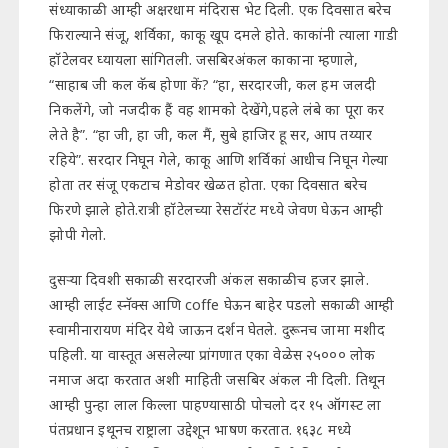
संध्याकाळी आम्ही अक्षरधाम मंदिरास भेट दिली. एक दिवसात बरेच
फिराल्याने संजू, शर्विका, काकू खूप दमले होते. काकांनी त्याला गाडी
हॉटेलवर घ्यायला सांगितली. जसबिरअंकल काकाना म्हणाले,
“साहाब जी कल कॅब होणा कें? “हा, सरदारजी, कल हम जलदी
निकलेंगे, जो नजदीक हैं वह शामको देखेंगे,पहले लंबे का पूरा कर
लेते है”. “हा जी, हा जी, कल मैं, सुबे हाजिर हू सर, आप तय्यार
रहिये”. सरदार निघून गेले, काकू आणि शर्विकां आधीच निघून गेल्या
होता तर संजू एकटाच मेडोवर खेळत होता. एका दिवसात बरेच
फिरणे झाले होते.रात्री हॉटेलच्या रेसटॉरंट मध्ये जेवण घेऊन आम्ही
झोपी गेलो.
दुसऱ्या दिवशी सकाळी सरदारजी अंकल सकाळीच हजर झाले.
आम्ही लाईट स्नॅक्स आणि coffe घेऊन बाहेर पडलो सकाळी आम्ही
स्वामीनारायण मंदिर येथे जाऊन दर्शन घेतले. दुरूनच जामा मशीद
पहिली. या वास्तूत असलेल्या प्रांगणात एका वेळेस २५००० लोक
नमाज अदा करतात अशी माहिती जसबिर अंकल नी दिली. तिथून
आम्ही पुन्हा लाल किल्ला पाहण्यासाठी पोचलो दर १५ ऑगस्ट ला
पंतप्रधान इथूनच राष्ट्राला उद्देशून भाषण करतात. १६३८ मध्ये