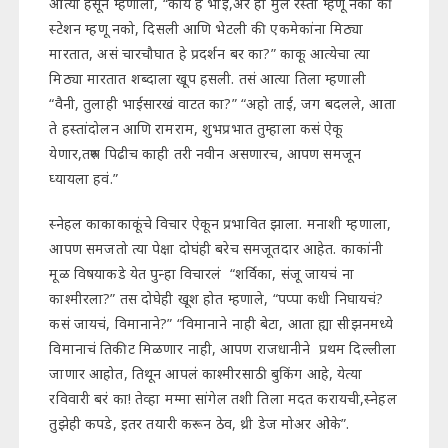
आत्या हसून म्हणाली, “काय हे भाई,अरे ही मुले रस्ता म्हणू नको की
स्टेशन म्हणू नको, दिसली आणि भेटली की एकमेकांना मिठ्या
मारतात, असं चारचौघात हे प्रदर्शन बर का?” काकू आत्येचा त्या
मिठ्या मारतात शब्दाला खूप हसली. तसं आत्या तिला म्हणाली
“वैनी, तुलाही भाईसारखं वाटत का?” “अहो ताई, जग बदलले, आता
ते हस्तांदोलन आणि रामराम, शुभप्रभात तुम्हाला कसं ऐकू
येणार,तरुण पिढीच काही तरी नवीन असणारच, आपण समजून
घ्यायला हवं.”
स्नेहल काकाकाकूंचे विचार ऐकून प्रभावित झाला. मनाशी म्हणाला,
आपण समजतो त्या पेक्षा दोघंही बरेच समजूतदार आहेत. काकांनी
मूळ विषयाकडे येत पुन्हा विचारलं “शर्विका, संजू जायचं ना
काश्मीरला?” तस दोघेही खूश होत म्हणाले, “पप्पा कधी निघायचं?
कसं जायचं, विमानाने?” “विमानाने नाही बेटा, आता ह्या सीझनमध्ये
विमानाचं तिकीट मिळणार नाही, आपण राजधानीने प्रथम दिल्लीला
जाणार आहोत, तिथून आपलं काश्मीरसाठी बुकिंग आहे, येत्या
रविवारी बरं का! तेव्हा मम्मा सांगेल तशी तिला मदत करायची,स्नेहल
तुझेही कपडे, इतर तयारी करून ठेव, थ्री डेज मोअर ओके”.