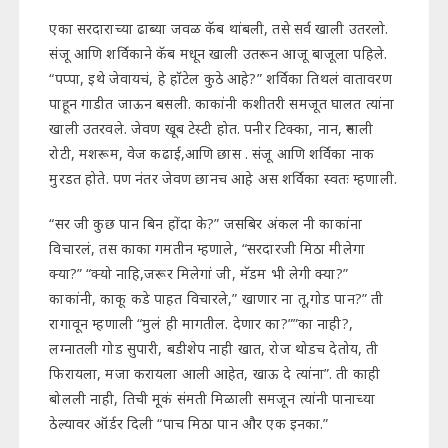
एका सरदाराच्या ढाब्या जवळ कॅब थांबली, तसे सर्व खाली उतरलो.
संजू आणि शर्विकाने कॅब मधून खाली उतरून आजू बाजूला पहिले.
“पप्पा, इथे जेवायचं, हे हॉटेल कुठे आहे?” शर्विका तिथलं वातावरण
पाहून गाडीत जाऊन बसली. काकांनी कशीतरी समजूत घालत त्यांना
खाली उतरवले. जेवण खूब टेस्टी होत. पनीर टिक्का, नान, रुमाली
रोटी, मशरूम, वेज कढाई,आणि छास . संजू आणि शर्विका नाक
मुरडत होते. पण नंतर जेवण छानच आहे अस शर्विका स्वतः म्हणाली.
“सर जी कुछ पान बिन होंदा के?” जसबिर अंकल नी काकांना
विचारलं, तस काका गमतीन म्हणाले, “सरदारजी मिठा मीलेगा
क्या?” “क्यो नाहि,जरूर मिलेगां जी, मॅडम भी लेगी क्या?”
काकांनी, काकू कडे पाहत विचारले,” खाणार ना तू,गोड पान?” ती
रागावून म्हणाली “मुलं ही मागतील. देणार का?””का नाही?,
लग्नातली गोड सुपारी, बडीशेप नाही खात, रोज थोडच देतोय, ती
फिरायला, मजा करायला आली आहेत, खाऊ दे त्यांना”. ती काही
बोलली नाही, तिची मूकं संमती मिळाली समजून त्यांनी पानाच्या
ठेल्यावर ऑर्डर दिली “पाच मिठा पान और एक इनका.”