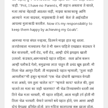
नाही. “Prit, I have no Parents, मी लहान असताना ते वारले,
मला त्यांचा चेहराही आठवत नाही, माझ्या काकाकाकू आणि
आत्त्याने मला वाढवलं, माझ्यासाठी ते सर्व केलं जे आईवडील
आपल्या मुलासाठी करतील. Now it’s my responsibility to
keep them happy by achieving my Goals”.
आमच्या गप्पा संपत नव्हत्या, प्रितमने माझा हात घट्ट धरला.
तारपोरवाला मत्स्यालय गेलं ते मी वरून पाहिले एवढ्यात कंडक्टर ने
बेल वाजवली, चर्नी रोड, चर्नी रोड, आम्ही दोघे झपझप खाली
उतरलो. कंडक्टर,आमच्याकडे पहात राहिला. रस्ता क्रॉस करून
आम्ही पलीकडे गेलो, समुद्राच्या लाटा पाहून ती प्रचंड खूष झाली. मी
तिला भेळ आणून दिली. ती माझ्याकडे पहात म्हणाली, “तुला नाही
आणलीस?”मी हसून म्हणालो “एक भेळ दोघांनी खाण्यात वेगळी
मजा असते, पण तुला चालेल ना?” “म्हणजे काय? चालेल की, तुला
चालते तर मला का नाही चालणार? मी भेळ तिच्यासमोर धरली तसं
तिने भेळ मला भरवली, मी पहात राहिलो, आता माझी टर्न होती मी
तिला भेळ भरवली. येणारे जाणारे बघे पहात होते, पण आत्ता आम्ही
दोघं वेगळ्या दुनियेत होतो. जून महिना कालपरवा सुरू झाला होता,