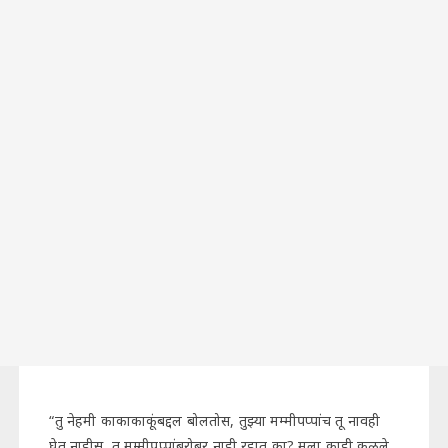
“तु नेहमी काकाकाकूंबद्दल बोलतोस, तुझ्या मम्मीपप्पांच तू नावही
घेत नाहीस, तु मम्मीपप्पांबरोबर नाही रहात का? मला काही कळले