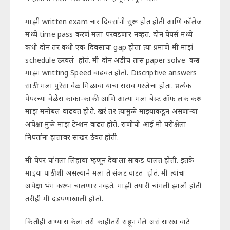
माझी written exam चार दिवसांनी सुरू होत होती आणि कॉलेज
मध्ये time pass करणं मला परवडणार नव्हतं. दोन पेपर्स मध्ये
कधी दोन तर कधी एक दिवसाचा gap होता त्या प्रमाणे मी माझं
schedule ठरवलं होतं. मी दोन अडीच तास paper solve करुन
माझा writting Speed वाढवत होतो. Discriptive answers
साठी मला पुरेसा वेळ मिळावा याचा सराव गरजेचा होता. प्रत्येक
पेपरच्या वेळेस काका-काकी आणि आत्या मला बेस्ट ऑफ लक करुन
माझं मनोबल वाढवत होते. खरं तर त्यामुळे माझ्याकडून असणाऱ्या
अपेक्षा मुळे माझं टेन्शन वाढत होते. राणीची आई मी परीक्षेला
निघतांना हातावर साखर ठेवत होती.
मी पेपर चांगला लिहावा म्हणून देवाला साकडं घालत होती. इतके
माझ्या पाठीशी असल्याने मला ते संकट वाटत होतं. मी त्यांचा
अपेक्षा भंग करून चालणार नव्हते. माझी तयारी चांगली झाली होती
तरीही मी दडपणाखाली होतो.
कितीही अभ्यास केला तरी काहीतरी राहून गेले असं सारख वाटे