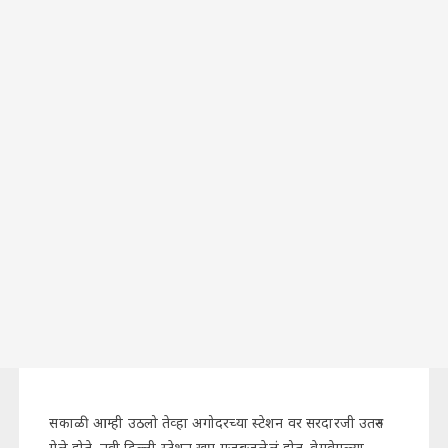
सकाळी आम्ही उठलो तेव्हा अगोदरच्या स्टेशन वर सरदारजी उतरुन
गेले होते. नवी दिल्ली स्टेशन खूप गजबजलेलं होत. वेगवेगळ्या