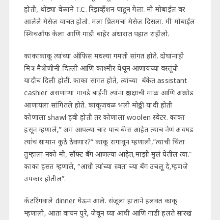
होती, थोड्या वेळाने T.C. रिझर्व्हेशन पाहून गेला. मी मोबाईल वर
आलेले मेसेज वाचत होतो. मला प्रितमचा मेसेज दिसला. मी मोबाईल
स्विचऑफ केला आणि गाडी बाहेर अंधारात पहात राहीलो.
काकाकाकू त्यांच्या ऑफिस मधल्या गमती सांगत होते. दोघांनाही
मित्र मैत्रीणीनी दिल्ली आणि काश्मीर येथून आणायच्या वस्तूंची
यादीच दिली होती. काका सांगत होते, त्यांच्या बँकेत assistant
cashier असणाऱ्या गावडे बाईंनी त्यांना रुद्राक्षाची माळ आणि अक्रोड
आणायला सांगितले होते. काकूजवळ भली मोठ्ठी यादी होती
कोणाला shawl हवी होती तर कोणाला woolen स्वेटर. काका
हसून म्हणाले,” अग आपल्या चार पाच बॅग्स आहेत त्याच नेणं अवघड
त्यांचं सामान कुठे ठेवणार?” काकू रागावून म्हणाली,”त्याची चिंता
तुम्हाला नको मी, सॉफ्ट बॅग आणल्या आहेत,माझी मुलं घेतील त्या.”
काका हसत म्हणाले, “आधी त्यांच्या स्वतः च्या बॅग उचलू दे,म्हणजे
उपकार होतील”.
कॅटरिंगवाले dinner घेऊन आले. संजूला हाताने हलवत काकू
म्हणाली, आता वाचन पुरे, जेवून घ्या आधी आणि गाडी हलते सारखं