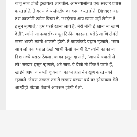
वाचू नका डोळे दुखायला लागतील. आमच्यासोबत एक सरदार प्रवास
करत होते. ते बराच वेळ लॅपटॉप वर काम करत होते. Dinner आल
तस काकांनी त्यांना विचारले, “भाईसाब आप खाना नहीं लेगे?” ते
हसून म्हणाले,” हम घरसे खाना लावे हैं, मेरी बीवी ई खाना ना खाणे
देती”. त्यांनी आपल्यासॅक मधून टिफीन काढला, परोठे आणि टोमॅटो
रस्सा भाजी त्यांनी आणली होती. ते काकांकडे पहात म्हणाले, “साब
आप लो एक पराठा देखो भाभी कैसी बनायी हैं.” त्यांनी काकांच्या
डिश मध्ये पराठा ठेवला, काका हसून म्हणाले, “आप ये चपाती ले
लो” सरदार हसून म्हणाले, अरे साब, ये देखो तो कितने पराठे हैं,
खाईये आप, ये सब्जी दू क्या!” काका हातानेच खूण करत नको
म्हणाले. जेवण उरकलं तस ते सरदार वरच्या बर्थ वर झोपायला गेले.
आम्हीही थोड्या वेळाने आवरून झोपी गेलो.