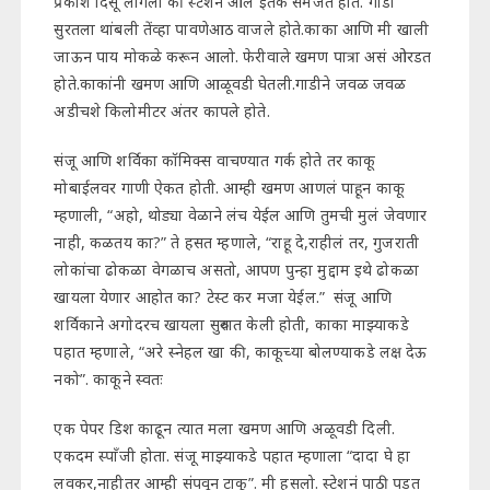
प्रकाश दिसू लागला की स्टेशन आले इतके समजत होते. गाडी
सुरतला थांबली तेंव्हा पावणेआठ वाजले होते.काका आणि मी खाली
जाऊन पाय मोकळे करून आलो. फेरीवाले खमण पात्रा असं ओरडत
होते.काकांनी खमण आणि आळूवडी घेतली.गाडीने जवळ जवळ
अडीचशे किलोमीटर अंतर कापले होते.
संजू आणि शर्विका कॉमिक्स वाचण्यात गर्क होते तर काकू
मोबाईलवर गाणी ऐकत होती. आम्ही खमण आणलं पाहून काकू
म्हणाली, “अहो, थोड्या वेळाने लंच येईल आणि तुमची मुलं जेवणार
नाही, कळतय का?” ते हसत म्हणाले, “राहू दे,राहीलं तर, गुजराती
लोकांचा ढोकळा वेगळाच असतो, आपण पुन्हा मुद्दाम इथे ढोकळा
खायला येणार आहोत का? टेस्ट कर मजा येईल.” संजू आणि
शर्विकाने अगोदरच खायला सुरुवात केली होती, काका माझ्याकडे
पहात म्हणाले, “अरे स्नेहल खा की, काकूच्या बोलण्याकडे लक्ष देऊ
नको”. काकूने स्वतः
एक पेपर डिश काढून त्यात मला खमण आणि अळूवडी दिली.
एकदम स्पाँजी होता. संजू माझ्याकडे पहात म्हणाला “दादा घे हा
लवकर,नाहीतर आम्ही संपवून टाकू”. मी हसलो. स्टेशनं पाठी पडत