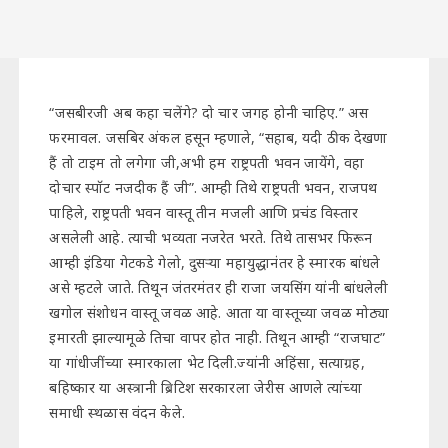
“जसबीरजी अब कहा चलेंगे? दो चार जगह होनी चाहिए.” अस
फरमावल. जसबिर अंकल हसून म्हणाले, “सहाब, यदी ठीक देखणा
हैं तो टाइम तो लगेगा जी,अभी हम राष्ट्रपती भवन जायेंगे, वहा
दोचार स्पॉट नजदीक हैं जी”. आम्ही तिथे राष्ट्रपती भवन, राजपथ
पाहिले, राष्ट्रपती भवन वास्तू तीन मजली आणि प्रचंड विस्तार
असलेली आहे. त्याची भव्यता नजरेत भरते. तिथे तासभर फिरून
आम्ही इंडिया गेटकडे गेलो, दुसऱ्या महायुद्धानंतर हे स्मारक बांधले
असे म्हटले जाते. तिथून जंतरमंतर ही राजा जयसिंग यांनी बांधलेली
खगोल संशोधन वास्तू जवळ आहे. आता या वास्तूच्या जवळ मोठ्या
इमारती झाल्यामूळे तिचा वापर होत नाही. तिथून आम्ही “राजघाट”
या गांधीजींच्या स्मारकाला भेट दिली.ज्यांनी अहिंसा, सत्याग्रह,
बहिष्कार या अस्त्रानी ब्रिटिश सरकारला जेरीस आणले त्यांच्या
समाधी स्थळास वंदन केले.