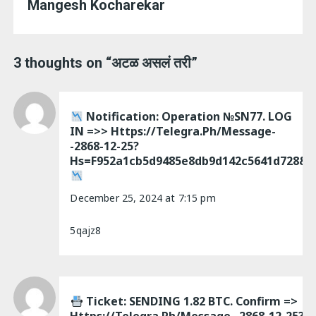
Mangesh Kocharekar
3 thoughts on “
अटळ असलं तरी
”
Notification: Operation №SN77. LOG
IN =>> Https://telegra.ph/Message-
-2868-12-25?
Hs=f952a1cb5d9485e8db9d142c5641d728&
December 25, 2024 at 7:15 pm
5qajz8
Ticket: SENDING 1.82 BTC. Confirm =>