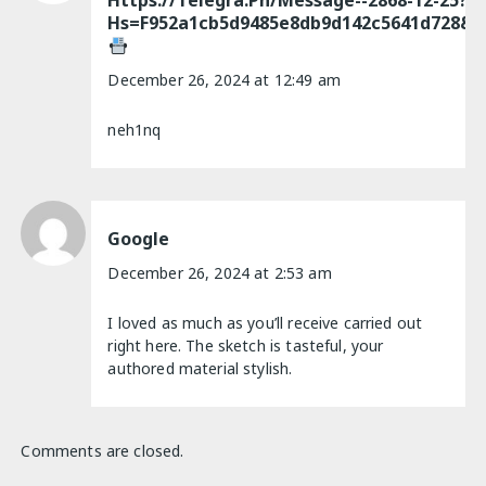
Https://telegra.ph/Message--2868-12-25?
Hs=f952a1cb5d9485e8db9d142c5641d728&
December 26, 2024 at 12:49 am
neh1nq
Google
December 26, 2024 at 2:53 am
I loved as much as you’ll receive carried out
right here. The sketch is tasteful, your
authored material stylish.
Comments are closed.