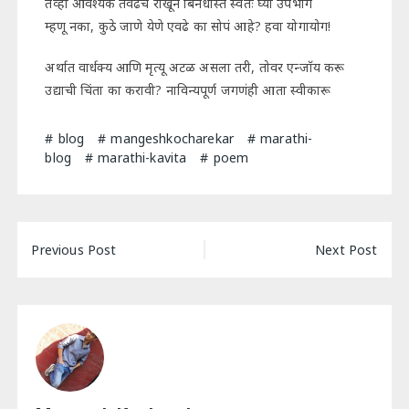
तेव्हा आवश्यक तेवढेच राखून बिनधास्त स्वतः घ्या उपभोग
म्हणू नका, कुठे जाणे येणे एवढे का सोपं आहे? हवा योगायोग!
अर्थात वार्धक्य आणि मृत्यू अटळ असला तरी, तोवर एन्जॉय करू
उद्याची चिंता का करावी? नाविन्यपूर्ण जगणंही आता स्वीकारू
blog
mangeshkocharekar
marathi-
blog
marathi-kavita
poem
Post
Previous Post
Next Post
navigation