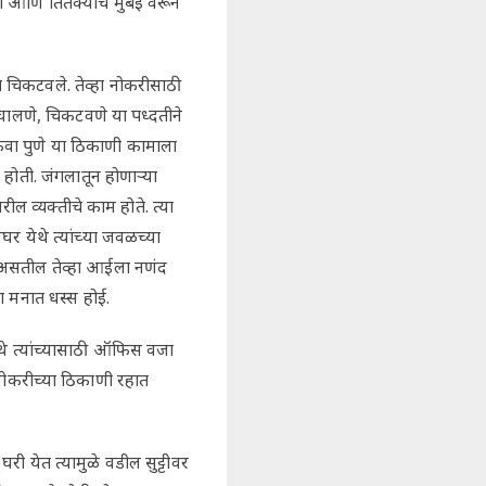
्या आणि तितक्याच मुंबई वरून
ात चिकटवले. तेव्हा नोकरीसाठी
 घालणे, चिकटवणे या पध्दतीने
ंवा पुणे या ठिकाणी कामाला
होती. जंगलातून होणाऱ्या
ल व्यक्तीचे काम होते. त्या
घर येथे त्यांच्या जवळच्या
वर असतील तेव्हा आईला नणंद
ा मनात धस्स होई.
तेथे त्यांच्यासाठी ऑफिस वजा
 नोकरीच्या ठिकाणी रहात
घरी येत त्यामुळे वडील सुट्टीवर