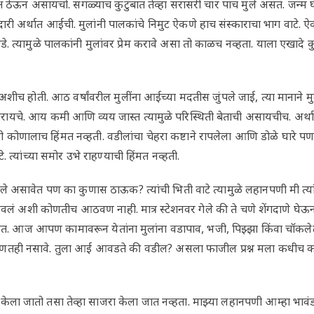
्ष ठेऊन असायचो. सगळ्याच कुटुंबात तेव्हा सरासरी चार पाच मुले असतं. जन्म
बदारी अर्थात आईची. मुलांनी पालकांचे निमुट ऐकणे हाच संस्काराचा भाग वाटे.
. त्यामुळे पालकांनी मुलांवर प्रेम करावे असा तो काळच नव्हता. याला एखादे
 अशीच होती. आठ वर्षांवरील मुलींना आईच्या मदतीस जुंपले जाई, त्या मानाने म
ायचे. आय कमी आणि व्यय जास्त त्यामुळे परिस्थिती बेताची असायचीच. अर्थ
याची कोणालाच हिंमत नव्हती. वडीलांचा चेहरा कष्टाने रापलेला आणि डोळे घारे पण
 त्यांच्या समोर उभे राहण्याची हिंमत नव्हती.
सावेत पण का कुणास ठाऊक? त्यांची भिती वाटे त्यामुळे लहानपणी मी त्यांच
सवलं अशी कोणतीच आठवण नाही. मात्र स्टेशनवर गेले की ते चणे शेंगदाणे घे
येत. आज आपण कामावरून येतांना मुलांना वडापाव, भजी, पिझ्झा किंवा चॉकले
णतही नसावे. तुला आई आवडते की वडील? असला फाजील प्रश्न मला कधीच क
ेला जातो तसा तेव्हा साजरा केला जात नव्हता. माझ्या लहानपणी आम्हा भाव