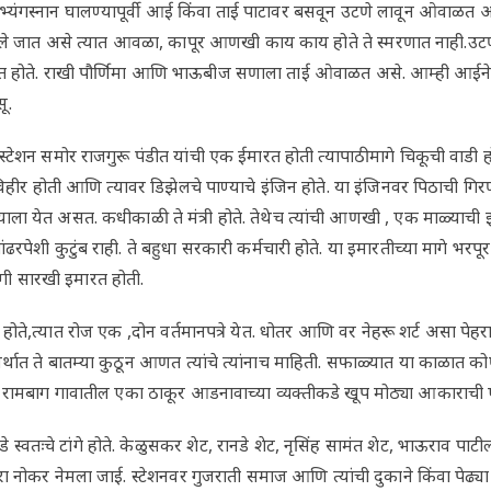
्यंगस्नान घालण्यापूर्वी आई किंवा ताई पाटावर बसवून उटणे लावून ओवाळत
वाटले जात असे त्यात आवळा, कापूर आणखी काय काय होते ते स्मरणात नाही
ित होते. राखी पौर्णिमा आणि भाऊबीज सणाला ताई ओवाळत असे. आम्ही आईन
ू.
शन समोर राजगुरू पंडीत यांची एक ईमारत होती त्यापाठीमागे चिकूची वाडी होत
विहीर होती आणि त्यावर डिझेलचे पाण्याचे इंजिन होते. या इंजिनवर पिठाची गिरण
ा येत असत. कधीकाळी ते मंत्री होते. तेथेच त्यांची आणखी , एक माळ्याची 
ांढरपेशी कुटुंब राही. ते बहुधा सरकारी कर्मचारी होते. या इमारतीच्या मागे भ
ी सारखी इमारत होती.
 होते,त्यात रोज एक ,दोन वर्तमानपत्रे येत. धोतर आणि वर नेहरू शर्ट असा पेहर
 अर्थात ते बातम्या कुठून आणत त्यांचे त्यांनाच माहिती. सफाळ्यात या काळात 
ात्र रामबाग गावातील एका ठाकूर आडनावाच्या व्यक्तीकडे खूप मोठ्या आकारा
स्वतःचे टांगे होते. केळुसकर शेट, रानडे शेट, नृसिंह सामंत शेट, भाऊराव पाटील,
रा नोकर नेमला जाई. स्टेशनवर गुजराती समाज आणि त्यांची दुकाने किंवा पेढ्या हो