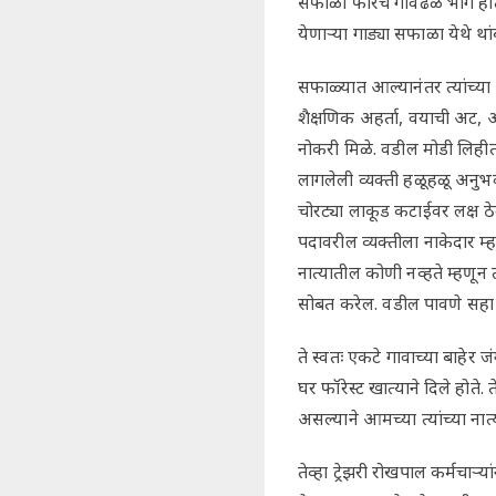
सफाळा फारच गावंढळ भाग होता. 
येणाऱ्या गाड्या सफाळा येथे थ
सफाळ्यात आल्यानंतर त्यांच्या 
शैक्षणिक अहर्ता, वयाची अट, अ
नोकरी मिळे. वडील मोडी लिहीत
लागलेली व्यक्ती हळूहळू अनुभ
चोरट्या लाकूड कटाईवर लक्ष ठे
पदावरील व्यक्तीला नाकेदार म्हण
नात्यातील कोणी नव्हते म्हणून
सोबत करेल. वडील पावणे सहा फु
ते स्वतः एकटे गावाच्या बाहेर 
घर फॉरेस्ट खात्याने दिले हो
असल्याने आमच्या त्यांच्या नात
तेव्हा ट्रेझरी रोखपाल कर्मचाऱ्