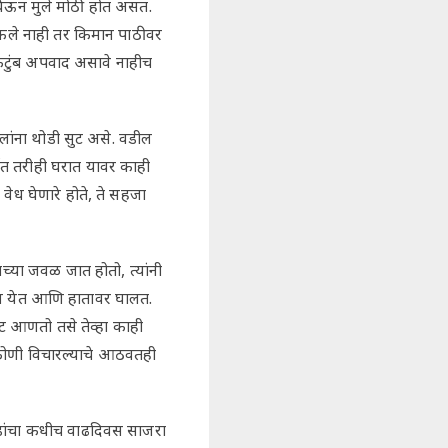
 घेऊन मुले मोठी होत असत.
 ऐकले नाही तर किमान पाठीवर
 कुटुंब अपवाद असावे नाहीच
ुलांना थोडी सुट असे. वडील
ात तरीही घरात यावर काही
 वेध घेणारे होते, ते सहजा
्या जवळ जात होतो, त्यांनी
ऊन येत आणि हातावर घालत.
ट आणतो तसे तेव्हा काही
ोणी विचारल्याचे आठवतही
ंडांचा कधीच वाढदिवस साजरा