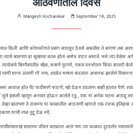
आठवणीतील दिवस
Mangesh Kocharekar
September 18, 2025
त्यात किती आणि कोणकोणते प्रसंग साठवून ठेवले असतील ते सांगणं तसं
ाला त्याचे बालपण हा सुखाचा काळ होता असेच वाटत असावे. भले त्या वेळेस आर
यावेळचे बिनपैशांतील खेळ, रूसणे फुगणे, एकत्र वनभोजन किंवा साजरी केले
ही पाणी घागर उताणी गो’ नाच, शाळेत भाषण करतांना अचानक झालेले विस्म
ा आवाज होत पँट पाठीमागे फाटणे, खो देऊन उठतांना बाही हातात येणे. शाळ
मुले हसली म्हणून अनावर होऊन आलेले रडू , एक ना अनेक घटना आठवू लागत
ात. तेव्हा बालपण ते तारूण्य या काळातील आठवणी म्हणजे एक रंजक इतिहास 
 ठिकाण याची नाळ तुटू देऊ नये.
चारचौघांसारखं सामान्य जीवन वाट्याला आलं पण त्या काळात दुरदर्शन नसल्या