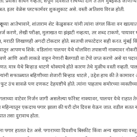
प्रवासी साधने नव्हती, संपूर्ण दिवसात रेल्वेच्या दोन ते तीन मुंबईकडे जाणाऱ
ांबत. इतर वेळेस प्लटफार्मवर शुकशुकाट असे. वस्ती अतिशय विरळ होती.
दूरच्या आतेभावाने, शांताराम शेट केळुसकर यांनी त्यांना जंगल किंवा वन खात्य
र्ज करणे, लेखी परीक्षा, मुलाखत या झंझटी नव्हत्या, तर शब्द टाकणे, पायावर
, मराठी लिखाणही अगदी टोकदार होते. स्वतःची लफाटेदार सही करत. मुंबई कि
वातून आपणच शिके. वडिलांना पालघर येथे घोलविरा तपासणी नाक्यावर नोकरी 
वणे आणि अशी लाकडे वाहून नेणारी बैलगाडी वा टेंपो जप्त करणे असे या पदावरी
त. मात्र येथे बिऱ्हाड थाटणे धोक्याचे होते कारण तेथे मुळीच वस्ती नव्हती. पाल
 त्यांनी सफाळ्यात बहिणीच्या शेजारी बिऱ्हाड थाटले , उद्देश हाच की ते कामा
ट उंच सावळे पण दणकट देहयष्टीचे होते. त्यांना पाहताच समोरच्या व्यक्तीच्य
जंगलाच्या वाटेवर निर्जन जागी असलेल्या फॉरेस्ट नाक्यावर, पालघर येथे राहात 
ते. ते महिन्यातून एकदाच पगार झाला की घरी दोन दिवस येऊन जात. वडील सतत
्यात तसा दुरावाच होता.
यांना पगार हातात देत असे. पगाराच्या दिवशीच बिस्कीट किंवा अन्य खायच्या वस्तू 