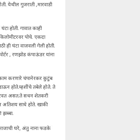
ोती. येथील गुजराती ,मारवाडी
घंटा होती. गावात काही
 किलोमीटरवर पोचे. एकदा
साठी ही घंटा वाजवली गेली होती.
र्टर , रणझोड कंपाऊंडर यांना
काम करणारे चंपानेरकर कुटुंब
ाऊन होते.म्हशींचे तबेले होते. ते
 पुरवत असत.ते सधन शेतकरी
न अतिशय साधे होते. खाकी
ि झब्बा.
माजाची घरे, अंतु नाना फडके