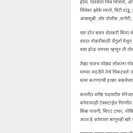
होता. पावसात चिंब भिजावे, 
चिंचेवर झोके घ्यावे, विटी दांडू,
आबाधुबी ,चोर पोलीस ,लगोरी,
चार दोन सधन शेतकरी किंवा मोठ
वयात नोकरीसाठी वेंगुर्ला ये
त्रास होऊ लागला म्हणून ती न
तेव्हा फारच थोड्या लोकांना 
याच्या मदतीने तेथे चिकटवले ज
काम करण्याची इच्छा असलेल्य
कंपनीत वरीष्ठ पदावरील मॅनेजर
कोणत्याही टेक्सटाईल गिरणीत
सिबा गायगी, सिएट टायर, नोस
आता हे कोणाला सांगूनही खरे 