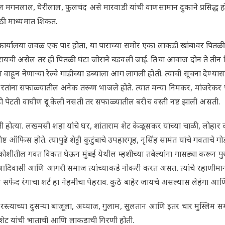
लाल मगनलाल, घेरीलाल, फुलचंद असे मारवाडी यांची वाणसामान दुकाने प्रसिद्ध ह
ठी माध्यमात शिकत.
कार्यालया जवळ एक पार होता, या पाराच्या समोर एका लाकडी खांबावर पितळी 
ायची असेल तर ही पितळी घंटा जोराने बडवली जाई. तिचा आवाज दोन ते तीन
ल वाहून नेणाऱ्या रेल्वे गाडीच्या डब्याला आग लागली होती. त्याची सूचना देण्या
ंना सफाळ्यातील अनेक तरूण भाजले होते. त्यात मन्या निमकर, मांजरेकर पो
 ही पेटती वाघीण दूर केली नसती तर सफाळ्यातील बरीच वस्ती नष्ट झाली असती.
 होत्या. लखमसी शहा यांचे घर, शांताराम शेट केळूसकर यांच्या चाळी, लोहार 
ोष्ट ऑफिस होते. त्यापुढे शेट्टी कुटुंबाचे उपहारगृह, नृसिंह सामंत यांचे गवताचे गोड
चक्रोशीतील गवत विकत घेऊन मुंबई येथील म्हशीच्या तबेल्यांना गासड्या करून
आदिवासी आणि आगरी समाज त्यांच्याकडे नोकरी करत असत. त्यांचे रहाणीमा
छ सफेद रंगाचा शर्ट हा नेहमीचा पेहराव. कुठे बाहेर जायचे असल्यास लेहंगा आण
स्त्याच्या दुसऱ्या बाजूला, अय्याज, गुलाम, सुलतान आणि इतर चार मुस्लिम स
 शेट यांची भाताची आणि लाकडाची गिरणी होती.