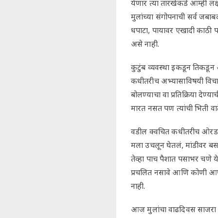
येणार त्या तारखेकडे आम्ही लक
मुलांच्या संगोपनाची सर्व जबा
धपाटा, पायावर एखादी काठी पडे
असे नाही.
कुटुंब व्यवस्था इकडून तिकडून
कधीतरीच अभ्यासाविषयी विचार
बोलण्याचा वा प्रतिक्रिया देण्
मारत नसत पण त्यांची भिती वाटे.
वडील क्वचित कधीतरीच ओरडले अ
मला उचलून घेतलं, मांडीवर ब
तेव्हा पाच पैशात पसाभर चणे 
प्रचलित नसावे आणि कोणी आ
नाही.
आज मुलांचा वाढदिवस साजरा क