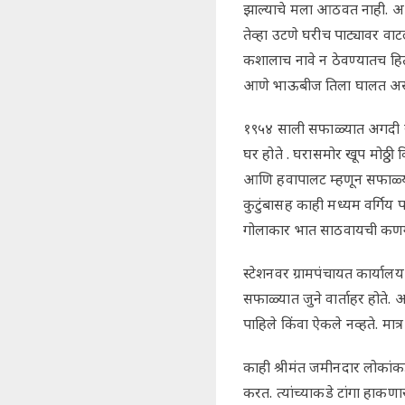
झाल्याचे मला आठवत नाही. अभ
तेव्हा उटणे घरीच पाट्यावर 
कशालाच नावे न ठेवण्यातच ह
आणे भाऊबीज तिला घालत अस
१९५४ साली सफाळ्यात अगदी स्टे
घर होते . घरासमोर खूप मोठ्ठी 
आणि हवापालट म्हणून सफाळ्याल
कुटुंबासह काही मध्यम वर्गिय प
गोलाकार भात साठवायची कणग
स्टेशनवर ग्रामपंचायत कार्यालय
सफाळ्यात जुने वार्ताहर होते.
पाहिले किंवा ऐकले नव्हते. म
काही श्रीमंत जमीनदार लोकांकडे 
करत. त्यांच्याकडे टांगा हाकणा