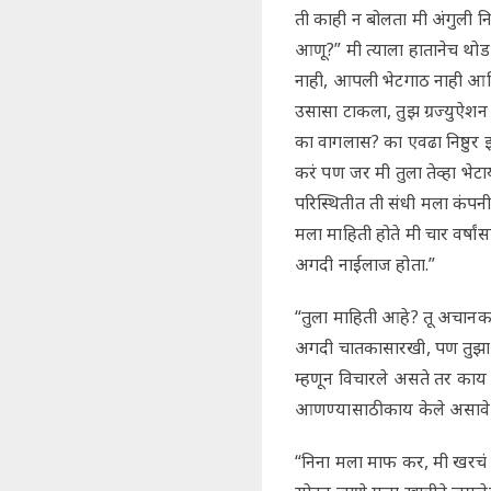
ती काही न बोलता मी अंगुली नि
आणू?” मी त्याला हातानेच थोड
नाही, आपली भेटगाठ नाही आण
उसासा टाकला, तुझ ग्रज्युऐशन
का वागलास? का एवढा निष्ठुर 
करं पण जर मी तुला तेव्हा भे
परिस्थितीत ती संधी मला कंपन
मला माहिती होते मी चार वर्ष
अगदी नाईलाज होता.”
“तुला माहिती आहे? तू अचानक 
अगदी चातकासारखी, पण तुझा थां
म्हणून विचारले असते तर काय स
आणण्यासाठी काय केले असावे त
“निना मला माफ कर, मी खरचं तु