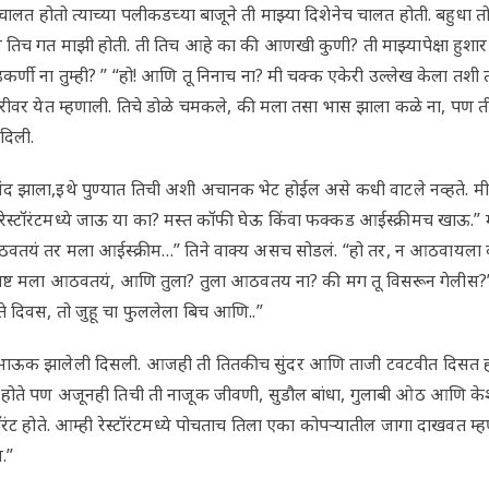
े चालत होतो त्याच्या पलीकडच्या बाजूने ती माझ्या दिशेनेच चालत होती. बहुधा 
 तिच गत माझी होती. ती तिच आहे का की आणखी कुणी? ती माझ्यापेक्षा हुशार 
्णी ना तुम्ही? ” “हो! आणि तू निनाच ना? मी चक्क एकेरी उल्लेख केला तशी 
रीवर येत म्हणाली. तिचे डोळे चमकले, की मला तसा भास झाला कळे ना, पण
 दिली.
नंद झाला,इथे पुण्यात तिची अशी अचानक भेट होईल असे कधी वाटले नव्हते. मी त
्या रेस्टॉरंटमध्ये जाऊ या का? मस्त कॉफी घेऊ किंवा फक्कड आईस्क्रीमच खाऊ.
वतयं तर मला आईस्क्रीम…” तिने वाक्य असच सोडलं. “हो तर, न आठवायला 
पष्ट मला आठवतयं, आणि तुला? तुला आठवतय ना? की मग तू विसरून गेलीस?” “
े दिवस, तो जुहू चा फुललेला बिच आणि..”
च भाऊक झालेली दिसली. आजही ती तितकीच सुंदर आणि ताजी टवटवीत दिसत होत
त होते पण अजूनही तिची ती नाजूक जीवणी, सुडौल बांधा, गुलाबी ओठ आणि के
रंट होते. आम्ही रेस्टॉरंटमध्ये पोचताच तिला एका कोपऱ्यातील जागा दाखवत म्
.”