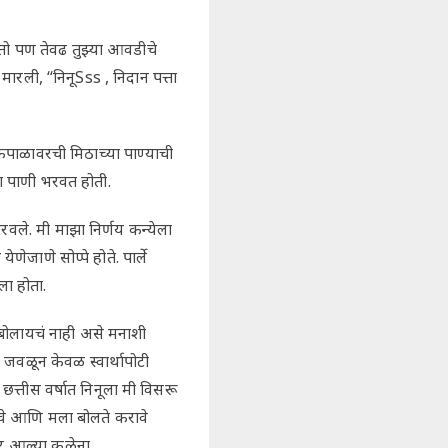
वतो पण तेवढ तुझ्या आवडीचे
ारली, “निनूSss , निदान पत्ता
कपाळावरची मिठाच्या पाण्याची
ा पाणी भरवत होती.
रवले. मी माझा निर्णय कन्येला
ेजाणे सोप्पे होते. पार्ले
ला होता.
बोलायचं नाही असे मनाशी
 जवळून केवळ स्वार्थापोटी
छत्तीस वर्षात निनूला मी विसरू
ावे आणि मला बोलते करावे
वर आल्या कळेना.