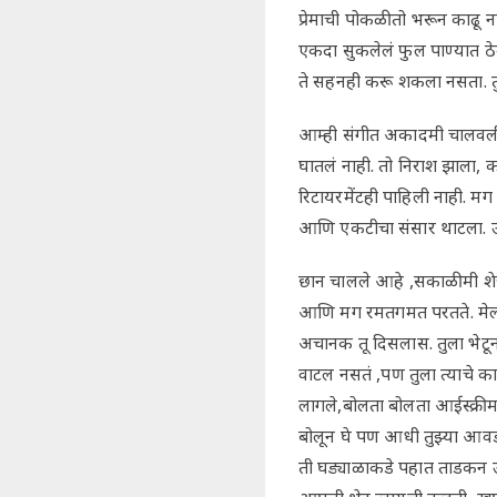
प्रेमाची पोकळी तो भरून काढू 
एकदा सुकलेलं फुल पाण्यात ठे
ते सहनही करू शकला नसता. त
आम्ही संगीत अकादमी चालवली,
घातलं नाही. तो निराश झाला, 
रिटायरमेंटही पाहिली नाही. 
आणि एकटीचा संसार थाटला. उद
छान चालले आहे ,सकाळी मी शेज
आणि मग रमतगमत परतते. मेलं 
अचानक तू दिसलास. तुला भेटून
वाटल नसतं ,पण तुला त्याचे क
लागले,बोलता बोलता आईस्क्रीम
बोलून घे पण आधी तुझ्या आवडी
ती घड्याळाकडे पहात ताडकन उ