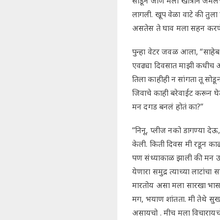
सोडून जाणे मला खात्रीने जमल
लागली. खूप वेळा वाटे की तुल
असतेस ते घाव मला सहन करणे जम
पुन्हा वेटर जवळ आला, “साहेब
एवढ्या दिवसात माझी कधीच आठवण
तिला काहीही न सांगता तू सो
जिवाचे काही बरेवाईट करून घ
मन दगड बनलं होतं का?”
“निनू, प्लीज नको डागण्या देऊ
केली. किती दिवस मी रडून काढल
पण संध्याकाळ झाली की मन उदा
येणारा समुद्र त्याच्या लाटा
मारतोय असा मला सारखा भास 
मग, भयाण शांतता. मी तेथे स
असायचो . मीच मला विचारायचो क