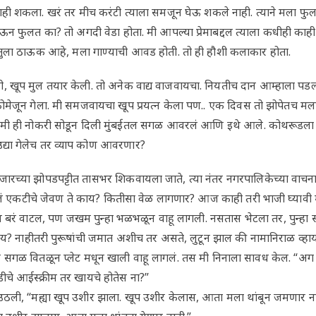
नाही शकला. खरं तर मीच करंटी त्याला समजून घेऊ शकले नाही. त्याने मला फुल
ऊन फुलत का? तो अगदी वेडा होता. मी आपल्या प्रेमाबद्दल त्याला कधीही काही
ुला ठाऊक आहे, मला गाण्याची आवड होती. तो ही हौशी कलाकार होता.
 खूप मुल तयार केली. तो अनेक वाद्य वाजवायचा. नियतीच दान आम्हाला पडलं
कोमेजून गेला. मी समजवायचा खूप प्रयत्न केला पण.. एक दिवस तो झोपेतच मला
मग मी ही नोकरी सोडून दिली मुंबईतल सगळ आवरलं आणि इथे आले. कोथरूडला 
्या गेलेच तर व्याप कोण आवरणार?
ारच्या झोपडपट्टीत तासभर शिकवायला जाते, त्या नंतर नगरपालिकेच्या वाचन
एकटीचे जेवण ते काय? कितीसा वेळ लागणार? आज काही तरी भाजी घ्यावी म्
 बरं वाटल, पण जखम पुन्हा भळभळून वाहू लागली. नसतास भेटला तर, पुन्हा स
ाय? नाहीतरी पुरूषांची जमात अशीच तर असते, लुटून झाल की नामानिराळ व्हाय
 सगळ वितळून प्लेट मधून खाली वाहू लागलं. तस मी निनाला सावध केल. “अग 
चे आईस्क्रीम तर खायचे होतेस ना?”
ठली, “मह्या खूप उशीर झाला. खूप उशीर केलास, आता मला थांबून जमणार नाह