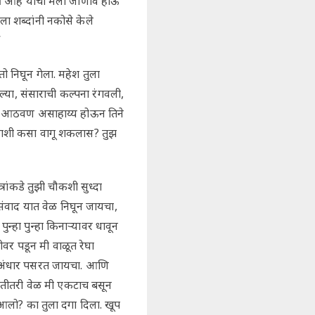
ाकी आहे याची मला जाणीव होऊ
ा शब्दांनी नकोसे केले
”
ो निघून गेला. महेश तुला
ल्या, संसाराची कल्पना रंगवली,
की आठवण असाहाय्य होऊन तिने
्याशी कसा वागू शकलास? तुझ
रांकडे तुझी चौकशी सुध्दा
िसंवाद यात वेळ निघून जायचा,
्हा पुन्हा किनाऱ्यावर धावून
वर पडून मी वाळूत रेघा
ा अंधार पसरत जायचा. आणि
ितीतरी वेळ मी एकटाच बसून
र आलो? का तुला दगा दिला. खूप