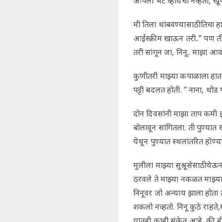
आपली भेट व्हायची नव्हती, खू
मी तिला थांबवण्यासाठी तिचा ह
आईस्क्रीम खाऊन तरी..” पण ती
तरी सांगून जा, निनू.. माझा
कुणीतरी माझ्या कपाळाला हात 
पट्टी बदलत होती. ” नाना, थो
दोन दिवसांनी माझा ताप कमी झा
बोलावून सांगितला. ती पुण्यात र
येथून पुण्यात स्थलांतरित हो
मुलीला माझ्या सुश्रूसेसाठी
ठरवले ते माझ्या नकळत माझ्या
निनूवर जो अन्याय झाला होता त
शकलो नव्हतो. निनू कुठे राहत
यातही काही संकेत आहे, की ही