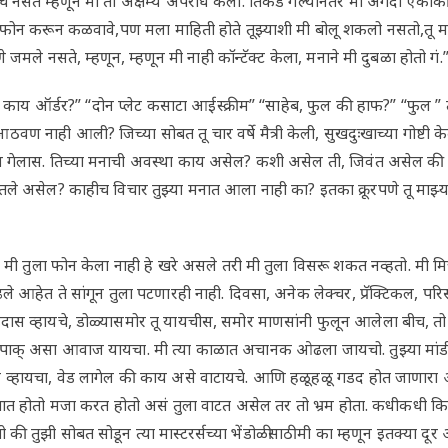
ेच नसते म्हणून मी तो अक्षम्य अपराध केला. तिकडे गेल्यानंतर मी अगदी एक
ा फोन करून कळवावे,पण मला माहिती होते तूझ्याशी मी बोलू शकलो नसतो,तू मल
ले नसते, म्हणून, म्हणून मी नाही कॉन्टॅक्ट केला, मनाने मी दुबळा होतो गं.
 काय ऑर्डर?” “दोन प्लेट कसाटा आईस्क्रीम” “साहेब, फुल की हाफ?” “फुल ” त
 नाही आली? जिच्या सोबत तू चार वर्षे मैत्री केली, सुखदुःखाच्या गोष्टी के
डून गेलास. तिच्या मनाची अवस्था काय असेल? कशी असेल ती, जिवंत असेल 
ेतले असेल? काहीच विचार तुझ्या मनात आला नाही का? इतका क्रूरपणे तू माझ
, मी तुला फोन केला नाही हे खरे असले तरी मी तुला विसरू शकत नव्हतो. मी मित्
े आहेत ते सांगून तुला पटणारही नाही. दिवसा, अनेक लेक्चर, प्रॅक्टिकल, पर
स व्हायचे, डोळ्यासमोर तू यायचीस, समोर माणसांनी फुलून आलेला बीच, तो पुन
ंचा सपाक् असा आवाज यायचा. मी त्या काळात अचानक ओढला जायचो. तुझ्या मांडी
व्हायचा, वेड लागेल की काय असे वाटायचे. आणि हळूहळू गडद होत जाणार
ुखात होतो मजा करत होतो असं तुला वाटत असेल तर तो भ्रम होता. कधीकधी क
ी तुझी सोबत सोडून त्या मास्टरर्सच्या भेंडोळीसाठी मी का म्हणून इतक्या दू