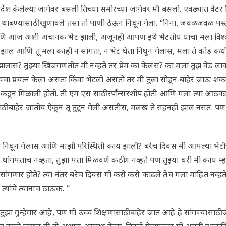
र्देश केलेल्या जागेवर बसली तिच्या समोरच्या जागेवर मी बसलो. एवढ्यात वेट
 थांबण्यासाठी खुणावले तसा तो पाणी ठेऊन निघून गेला. “निना, जवळजवळ पस्त
ि आज अशी अचानक भेट झाली, अजूनही आपण इथे भेटतोय याचा मला विश्वास
 झाल आणि तू मला काही न सांगता, न भेट घेता निघून गेलास, मला ते कोडं कधी
झालास? तुझ्या खिजगणतीत मी नव्हते तर प्रेम का केलस? का मला तुझं वेड ल
टायचा प्रयत्न केला असता किंवा भेटलो असतो तर मी तुला सोडून बाहेर जाऊ 
ीकडून मिळाली होती. ती एम एस साठी स्पाँन्सरशीप होती आणि मला त्या आठवड्
ांसाठी बाहेर जातोय ऐकून तू तुटून गेली असतीस, मलख ते सहनही झालं नसत. प
निघून गेलास आणि माझी परिस्थिती काय झाली? बरेच दिवस मी आपल्या भेटीच्य
गपत्ताच नव्हता, तुझा पत्ता मिळवणे कठीण नव्हते पण तुझ्या घरी मी काय म्ह
ांगणार होते? त्या नंतर बरेच दिवस मी कसे कसे काढले तेच मला माहित नव्हते.
्यांचे त्यानाच ठाऊक. “
झा गुन्हेगार आहे, पण मी उच्च शिक्षणासाठी बाहेर जात आहे हे सांगण्यासाठी