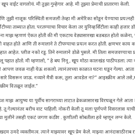
खूप वाईट वागलोयं. मी तुझा गुन्हेगार आहे. मी तुझ्या प्रेमाची प्रातारणा केली.
आणि तूझी नाजूक परिस्थिती समजली तेव्हा मी अमेरिका सोडून येण्याचा प्रयत्
्सिटीच्या ताब्यात होता. परतण्याचा विचार केला तर युनिव्हर्सिटीला काही हजार
ा माझ म्हणणं ऐकत होती की मी एकटाच वेड्यासारखा बडबडत होतो कळेना, प
 वाहत होते आणि ती रुमालाने ते टीपण्याचा प्रयत्न करत होती. क्षणभर काय कराव
 आहेत. प्लीज नको रडू. तिने रुमालाने डोळे पुसले. मी तिला समजवण्याचा प्र
 पहात होतो. मी म्हणालो, ” हे बघ निनू , खूप मोठा कालखंड पाठी पडला. त्या
र्दैवाने आपण जवळ नाही येऊ शकलो. त्यानंतरच्या काळात घटना घडून गेल्या. आ
रे विसरून जाऊ. नव्याने मैत्री करू, तुला आवडेल ना?” आइस्क्रीम आले तसे,
्क्रीम वितळून जाईल.”
ेश माझ आयुष्य या पूर्वीच सागराच्या लाटात ढेकळासारख विरघळून गेले आत
तू गेल्यानंतर बरीच वाट पाहिली. नोकरी केली तू मला पूर्णपणे विसरलास याची ख
ा मुलीने तसही एकटं जगण कठीण . कुणीतरी सोबतीला हवे म्हणून लग्न केले.
,एखदम उमदे व्यक्तीमत्व. त्याने माझ्यावर खूप प्रेम केले. माझ्या आनंदासाठी राब