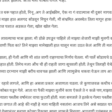
प उशीर झालाय. आता मला थांबता येणार नाही.”
ात धरू पहात होतो, निनू ,अग ते आईस्क्रीम, ऐक ना गं वाटल्यास मी दुसरं माग
 माझा हात अलगद सोडवून निघून गेली, मी संभ्रमित अवस्थेत तिला मागून हाक म
 आवाज घशात अडकत गेला, खोल खोल गेला.
लावल्याचा भास झाला. मी डोळे उघडून पाहिले तो माझ्या शेजारी माझी मुलगी 
ड पाणी पिता का? तिने माझ्या मानेखाली हात घालून मला उठत केलं आणि ती मल
ला, ही गेली आणि मी शांत जागी राहण्याचा निर्णय घेतला. मी पार्ले सोडायचे ठ
हात होती. तिनेच मला औंध ची ही राहती जागा सूचवली होती. तेथून तिलाही येथे येण
ण्याच्या दरम्यान माझी बरीच धावपळ झाली आणि त्यामुळेच थकवा येऊन ताप आ
 येऊन रहावे लागले, आणि हा असला प्रकार अजाणता घडला. जे कुणाजवळ कधीच 
सोबत घडून गेले. आता या पैकी माझ्या मुलीने काय ऐकले ते न कळे पण,माझ्या
्याला पस्तीस वर्षानंतर वाचा फुटली होती. मला समजले ते इतकेच गेल्या पस्तीस 
े,या जगात ती आहे की नाही हे मला माहिती नसतांना आजच तिने असे स्वप्नात य
 गेल्यानंतर मनाचा कोपरा रिकामा झाला त्यामुळे निनूच्या आठवणी उचंबळून 