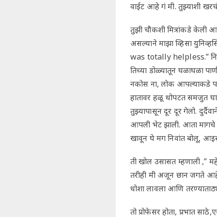
वाईट आहे गं मी. तुझ्याशी खरचं 
तुझी चौकशी मित्रांकडे केली 
असल्याने माझा व्हिसा युनिव्हर
was totally helpless.” निन
तिच्या डोळ्यातून घळाघळा पाणी
नकोस ना, लोक आपल्याकडे पहात
हातावर हळू थोपटत समजुत घालू
तुझ्यापासून दूर दूर गेलो. दु
आपली भेट झाली. आता मागचे सा
खावून घे मग निवांत बोलू, आइस
ती खोल उसासत म्हणाली ,” मह
तरीही मी अजून छान जगते आहे. 
धोशा लावला आणि तरण्याताठ्य
तो प्रोफेसर होता, प्रभात साठे