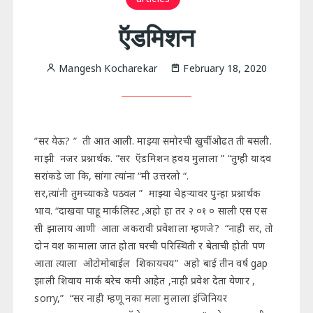
ऍडमिशन
Mangesh Kocharekar
February 18, 2020
”सर येऊ? ” ती आत आली. माझ्या समोरची खुर्ची ओढत ती बसली.
माझी नजर प्रश्नार्थक. ”सर ऍडमिशन हवय मुलाला ” “तुम्ही यादव
सरांकडे जा कि, सांगा त्यांना “मी उत्तरलो “.
सर,त्यांनी तुमच्याकडे पठवल ” माझ्या चेहऱ्यावर पुन्हा प्रश्नार्थक
भाव. “दाखवा पाहू मार्कलिस्ट ,अहो हा तर २ ०१ ० साली एस एस
सी झालाय आणी आता अकरावी प्रवेशाला म्हणजे? “नाही सर, तो
दोन वश कामाला जात होता घरची परिस्थिती र बेताची होती पण
आता त्याला ओटोमोबाईल शिकायचय” अहो बाई तीन वर्ष gap
झाली शिवाय मार्क बरेच कमी आहेत ,नाही प्रवेश देता येणार ,
sorry,” “सर नाही म्हणू नका मला मुलाला इंजिनियर