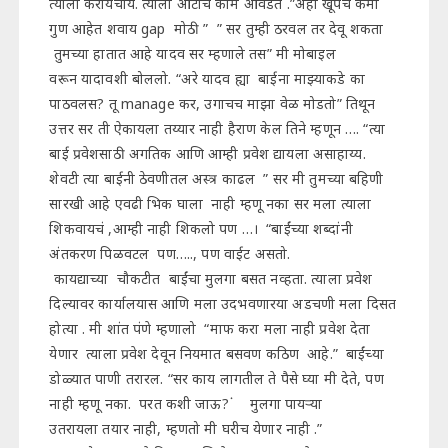
त्याला करायचाय. त्याला ऑटोच काम आवडत .”अहो खूपच कमी
गुण आहेत शवाय gap मोठी ” ” सर तुम्ही ठरवल तर देवू शकता
तुमच्या हातात आहे यादव सर म्हणाले तस” मी मोबाइल
वरून यादावशी बोललो. “अरे यादव ह्या बाईना माझ्याकडे का
पाठवलस? तू manage कर, उगाचच माझा वेळ मोडतो” तिथून
उत्तर सर ती ऐकायला तय्यार नाही हैराण केल तिने म्हणून …. “त्या
बाई प्रवेशसाठी अगतिक आणि आम्ही प्रवेश द्यायला असाहाय्य.
शेवटी त्या बाईनी ठेवणीतल अस्त्र काढल ” सर मी तुमच्या बहिणी
सारखी आहे एवढी भिक घाला नाही म्हणू नका सर मला त्याला
शिकवायचं ,आम्ही नाही शिकलो पण …। “बाईंच्या शब्दांनी
अंतकरण पिळवटल पण….., पण वाईट असतो.
कायद्याच्या चौकटीत बाईंचा मुलगा बसत नव्हता. त्याला प्रवेश
दिल्यावर कार्यालयास आणि मला उदभवणारया अडचणी मला दिसत
होत्या . मी शांत पंणे म्हणालो “माफ करा मला नाही प्रवेश देता
येणार त्याला प्रवेश देवून नियमात बसवण कठिण आहे.” बाईंच्या
डोळ्यात पाणी तरारल. “सर काय लागतील ते पैसे घ्या मी देते, पण
नाही म्हणू नका. परत कशी जाऊ? ं मुलगा पायऱ्या
उतरायला तयार नाही, म्हणतो मी घरीच येणार नाही .”