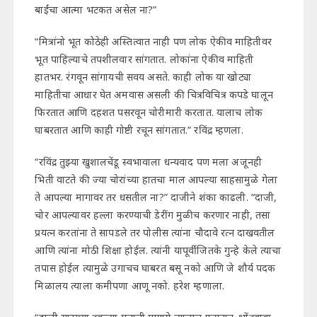
बाईंचा आत्मा भटकत असेल ना?”
“मित्रांनो भूत कोठेही अस्तित्वात नाही पण लोक ऐकीव माहितीवर
भूत पाहिल्याचे तपशीलवार सांगतात. लोकांना ऐकीव माहिती
हातभर. रंगवून सांगायची सवय असते. काही लोक या खोट्या
माहितीचा आधार घेत अमवास असली की चित्रविचित्र कपडे घालून
फिरतात आणि दहशत पसरवून चोरीमारी करतात. यालाच लोक
घाबरतात आणि काही गोष्टी रचून सांगतात.” रविंद्र म्हणला.
“रविंद्र तुझ्या खुशालचेंडू स्वभावाला धन्यवाद पण मला अजूनही
भिती वाटते की ज्या चोरांच्या हातचा माल आपल्या साहसामुळे गेला
ते आपल्या मागावर तर धसतील ना?” दाजीने शंका काढली. “दाजी,
चोर आपल्यावर हल्ला करण्याची डेरींग मुळीच करणार नाही, तसा
प्रयत्न करतांना ते सापडले तर पोलीस त्यांना चौदावे रत्न दाखवतील
आणि त्यांना मोठी शिक्षा होईल. त्यांनी यापूर्वी जितके गुन्हे केले त्याचा
तपास होईल त्यामुळे उगाचच घाबरत बसू नको आणि जे शौर्य पदक
मिळालय त्याला कमीपणा आणू नको. हरेश म्हणाला.