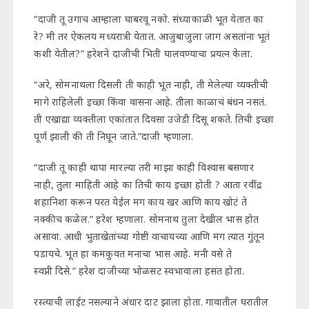
“दाजी तू उगाच आम्हाला घाबरवू नको. संध्याकाळी भूत येतात का
रे? मी तर ऐकलय मध्यरात्री येतात. आजुबाजुला जाग असतांना भूतं
कशी येतील?” हरेशने दाजीची भिती घालवण्याचा प्रयत्न केला.
“अरे, सोमनाथला दिसली ती काही भूत नाही, ती मेलेल्या व्यक्तीची
मागे राहिलेली इच्छा किंवा वासना आहे. तीला काळाचं बंधन नसतं.
ती एखाद्या व्यक्तीला एकांतात दिवसा उजेडी दिसू शकते. तिची इच्छा
पूर्ण झाली की ती निघून जाते.”दाजी म्हणाला.
“दाजी तू काही थापा मारल्या तरी माझा काही विश्वास बसणार
नाही, तुला माहिती आहे का तिची काय इच्छा होती ? आता रवींद्र
शहानिशा करून परत येईल मग काय खर आणि काय खोटं ते
नक्कीच कळेल.” हरेश म्हणाला. सोमनाथ तुला देखील भास होत
असावा. आधी भुताखेतांच्या गोष्टी वाचायच्या आणि मग त्यात गुंतून
पडायचे. भूत हा कमकुवत मनाचा भास आहे. मनी वसे ते
स्वप्नी दिसे.” हरेश दाजीच्या भोळसट स्वभावाला हसत होता.
रस्त्याची लाईट नसल्याने अंधार दाट झाला होता. गावातील घरातील