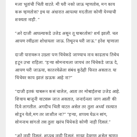
मला भूतांची भिती वाटते. मी घरी नको जाऊ म्हणतोस, मग काय
करू म्हणतोस? इथ या अंधारात आपल्या मदतीला कोणी येण्याची
शक्यता नाही. “
“अरे दाजी आपल्याकडे उजेड असून तू घाबरतोस? शर्थ झाली. चल
आपण रवींद्रला शोधायला जाऊ. तिथूनच घरी जाऊ.” हरेश म्हणाला
दाजी पारावरून उठला पण चिंचेकडे जाण्याच नाव काढताच तिथेच
हटून उभा राहिला. “हऱ्या सोमनाथला जायचं तर चिंचेकडे जाऊ दे,
आपण घरी जाऊया, कातरवेळेला संबंध कुठेही फिरत असतात. या
चिंचेवर काय झालं ठाऊक आहे ना?”
“दाजी इतकं घाबरून कसं चालेल, आता तर मोबाईलचा उजेड आहे.
शिवाय बाजूनी वाटसरू जात असतात, जनार्दनला जाग आली की
दिवे लागतील. अगदीच भिती वाटत असेल तर तुला अर्ध्या रस्त्यात
सोडून येतो,मग तर जाशील ना?” “हऱ्या, शप्पथ घेऊन सांग,
सोमनाथ सांगतो तस तुला खरंच चिंचेकडे कोणी नाही दिसलं.”
“अरे नाही दिसलं, शप्पथ नाही दिसलं, माझा देवगण असेल म्हणून