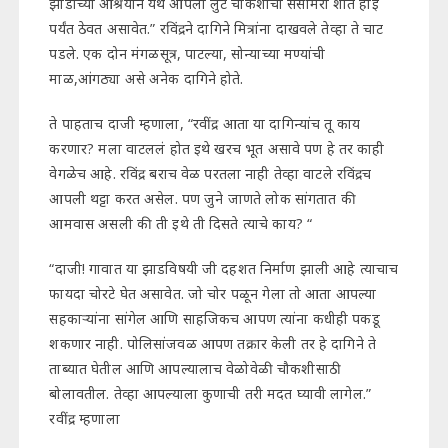
झाडाच्या आश्रयाने येथे आपली लुट चौकशीचा ससेमिरा शांत होई
पर्यंत ठेवत असावेत.” रविंद्रने दागिने मित्रांना दाखवले तेव्हा ते चाट
पडले. एक दोन मंगळसूत्र, पाटल्या, सोन्याच्या मण्यांची
माळ,आंगठ्या असे अनेक दागिने होते.
ते पाहताच दाजी म्हणाला, “रवींद्र आता या दागिन्यांच तू काय
करणार? मला वाटललं होत इथे खरच भूत असावे पण हे तर काही
वेगळेच आहे. रविंद्र बराच वेळ परतला नाही तेव्हा वाटले रविंद्रच
आपली थट्टा करत असेल. पण जुने जाणते लोक सांगतात की
आमवास असली की ती इथे ती दिसते त्याचे काय? “
“दाजी! गावात या झाडविषयी जी दहशत निर्माण झाली आहे त्याचाच
फायदा चोरटे घेत असावेत. जो चोर पळून गेला तो आता आपल्या
सहकाऱ्यांना सांगेल आणि साहजिकच आपण त्यांना कधीही पकडू
शकणार नाही. पोलिसांजवळ आपण तक्रार केली तर हे दागिने ते
ताब्यात घेतील आणि आपल्यालाच वेळोवेळी चौकशीसाठी
बोलावतील. तेव्हा आपल्याला कुणाची तरी मदत घ्यावी लागेल.”
रवींद्र म्हणाला