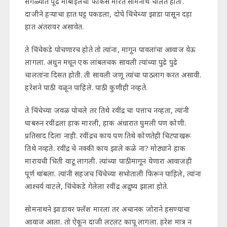
सगळ्यात पूढे मोबाईलचा फोकस मारत सोमनाथ चालत होता.
दाजीने हऱ्याचा हात घट्ट पकडला, दोघे चिंचेच्या झाडा पासून दहा
हात अंतरावर असावेत.
ते चिंचेकडे पोचणारच होते तो त्यांना, मागून पावलांचा आवाज येऊ
लागला. अधुन मधून एक लांबलचक सावली त्यांच्या पुढे पुढे
चालतांना दिसत होती. ती सावली जणू त्यांचा पाठलाग करत असावी.
हरेशने पाठी वळून पाहिले. पाठी कुणीही नव्हते.
ते चिंचेच्या जवळ पोचले तर तिथे रवींद्र चा पत्ताच नव्हता, त्यांनी
घाबरुन रवींद्रला हाक मारली, हाक अंधारात घुमली पण कोणी.
प्रतिसाद दिला नाही. रवींद्रच काय पण तिथे कोणतेही चिटपाखरू
तिथे नव्हते. रवींद्र चे नक्की काय झाले कळे ना? मोठ्याने हाक
मारायची भिती वाटू लागली. त्यांच्या पाठीमागून येणारा आवाजही
पूर्ण थांबला. त्यांनी सहजच चिंचेच्या सभोताली फिरून पाहिले, त्यांना
आश्चर्य वाटले, चिंचेकडे गेलेला रवींद्र अद्रुष्य झाला होते.
सोमनाथने झाडावर फ्लॅश मारला तर अचानक जोराने हसण्याचा
आवाज आला. तो ऐकून दाजी लटलट कापू लागला. हरेश मात्र न