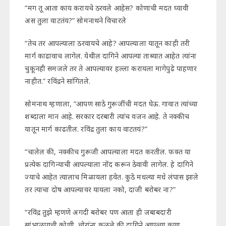
“मग तू आता काय करायचे ठरवले आहेस? कोणाची मदत घ्यावी
अस तुला वाटतंय?” सोमनाथने विचारले
“तेच तर आपल्याला ठरवायचे आहे? आपल्याला यातून काही तरी
मार्ग काढावाच लागेल. येथील दागिने आपल्या ताब्यात आहेत त्यांना
चुकूनही समजले तर ते आपल्यावर हल्ला करायला मागेपुढे पाहणार
नाहीत.” रविंद्रने सांगितले.
सोमनाथ म्हणाला, “आपण साठे गुरूजींची मदत घेऊ. गावात त्यांच्या
शब्दाला मान आहे. सरकार दरबारी त्यांच वजन आहे. ते नक्कीच
यातून मार्ग काढतील. रविंद्र तुला काय वाटतयं?”
“चालेल की, नक्कीच गुरूजी आपल्याला मदत करतील. फक्त या
प्रत्येक दागिन्याची आपल्याला नोंद करून ठेवावी लागेल. हे दागिने
ज्याचे आहेत त्यालाच मिळायला हवेत. कुठे मधल्या मधे लंपास झाले
तर त्याचा दोष आपल्यावर यायला नको, दाजी बरोबर ना?”
“रविंद्र तुझे म्हणणे अगदी बरोबर पण आता ही जबाबदारी
सांभाळायची कोणी, चोरांना कळले की दागिने आपल्या कुणा