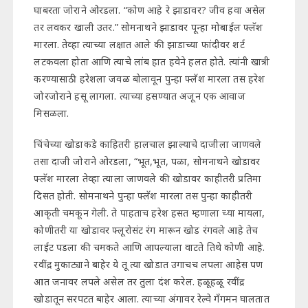
घाबरता जोराने ओरडला. “कोण आहे रे झाडावर? जीव हवा असेल
तर लवकर खाली उतर.” सोमनाथने झाडावर पून्हा मोबाईल फ्लॅश
मारला. तेव्हा त्याच्या लक्षात आले की झाडाच्या फांदीवर शर्ट
लटकवला होता आणि त्याचे लांब हात हवेने हलत होते. त्यांनी खात्री
करण्यासाठी हरेशला जवळ बोलावून पुन्हा फ्लॅश मारला तस हरेश
जोरजोराने हसू लागला. त्याच्या हसण्यात अजून एक आवाज
मिसळला.
चिंचेच्या खोडाकडे काहितरी हालचाल झाल्याचे दाजीला जाणवले
तसा दाजी जोराने ओरडला, “भूत,भूत, पळा, सोमनाथने खोडावर
फ्लॅश मारला तेव्हा त्याला जाणवले की खोडावर काहीतरी प्रतिमा
दिसत होती. सोमनाथने पुन्हा फ्लॅश मारला तस पुन्हा काहीतरी
आकृती चमकून गेली. ते पाहताच हरेश हसत म्हणाला च्या मायला,
कोणीतरी या खोडावर फ्लूरोसंट रंग मारून खोड रंगवले आहे तेच
लाईट पडला की चमकते आणि आपल्याला वाटते तिथे कोणी आहे.
रवींद्र मुकाट्याने बाहेर ये तू त्या खोडात उगाचच लपला आहेस पण
आत जनावर लपले असेल तर तुला दंश करेल. हळूहळू रवींद्र
खोडातून सरपटत बाहेर आला. त्याच्या अंगावर रेल्वे गँगमन घालतात