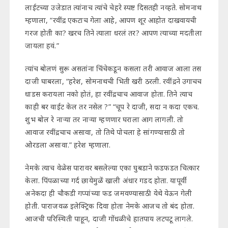
लाईटच्या उजेडात त्यांनाच त्यांचे चेहरे स्पष्ट दिसतही नव्हते. सोमनाथ
म्हणाला, “रवींद्र एकटाच गेला आहे, आपण शूर आहोत दाखवायची
गरज होती का? खरच तिने त्याला धरलं तर? आपण त्याच्या मदतीला
जायला हवं.”
त्यांच बोलणं सुरू असतांना चिंचेकडून कसला तरी आवाज आला तस
दाजी घाबरला, “हरेश, सोमनाथची भिती खरी ठरली. रवींद्रने उगाचच
धाडस करायला नको होतं, हा रवींद्रचाच आवाज होता. तिने त्याच
काही बर वाईट केल तर नसेल ?” “चूप रे दाजी, सदा न कदा एकच.
शुभ बोल रे नाऱ्या तर नाऱ्या म्हणणार घराला आग लागली. तो
आवाज रवींद्रचाच असावा, तो तिथे पोचला हे सांगण्यासाठी तो
ओरडला असावा.” हरेश म्हणाला.
नेमके त्याच वेळेस पारावर बसलेल्या एका घुबडाने फडफडत चित्कार
केला. पिंपळाच्या गर्द छायेमुळें खाली अंधार गडद होता. यापूर्वी
अनेकदा ही चौकडी गप्पांच्या फड जमवण्यासाठी येथे येऊन गेली
होती. पाराजवळ इलेक्ट्रिक दिवा होता नेमके आजच तो बंद होता.
आजची परिस्थिती पाहून, दाजी गोंधळीचे हातपाय लटपटू लागले.