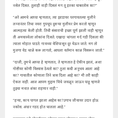
नसेल दिसत. तुलाही नाही दिसलं मग तू इतका घाबरतोस का?”
“अरे आमचे आप्पा म्हणतात, त्या झाडावर परगावतल्या मुलीने
लग्नानंतर तिचा नवरा गुपचूप दुसऱ्या मुलीवर प्रेम करतो म्हणून
आत्महत्या केली होती. तिची संसाराची इच्छा पूर्ण झाली नाही म्हणून
ती अमवास्येला लोकांना दिसते. एखादा चांगला मर्द गडी दिसला की
त्याला मोहात पाडते. गावच्या वेशिपासून दूर घेऊन जाते. मग तो
मुलगा वेड चाळे करू लागतो, आपला वर्तमान काळ विसरून जातो.”
“दाजी, तुमचे आप्पा हे म्हणतात, ते म्हणतात हे ऐकीव झालं, अशा
गोष्टीवर कोणी विश्वास ठेवतो का? तुला कधी अनुभव आला आहे
का? गावातील कोणाला तिने त्रास दिला आहे का? मी तरी काही
ऐकल नाही. आज आपण मुद्दाम चिंचे जवळून जाऊन पाहू म्हणजे
तुझ्या मनात शंका राहणार नाही.”
“हऱ्या, काय पागल झाला आहेस का?उगाच जीवावर उदार होऊ
नकोस. अंधार गडद होत चालला आहे.”