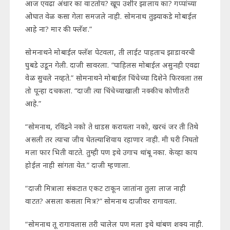
आज एवढा अंधार का वाटतोय? खूप उशीर झालाय का? गप्पांच्या
ओघात वेळ कसा गेला समजले नाही. सोमनाथ तुझ्याकडे मोबाईल
आहे ना? मार की फ्लॅश.”
सोमनाथने मोबाईल फ्लॅश पेटवला, ती लाईट पाहताच झाडावरची
घुबडे उडून गेली. दाजी सावरला. “पाहिलस मोबाईल असुनही एवढा
वेळ सुचले नव्हते.” सोमनाथने मोबाईल चिंचेच्या दिशेने फिरवला तस
तो पून्हा दचकला. “दाजी त्या चिंचेच्याखाली नक्कीच कोणीतरी
आहे.”
“सोमनाथ, रविंद्रने नको ते धाडस करायला नको, खरचं जर ती तिथे
असली तर त्याचा जीव घेतल्याशिवाय रहाणार नाही. मी घरी निघतो
मला फार भिती वाटते. तुम्ही पण इथे उगाच थांबू नका. केव्हा काय
होईल नाही सांगता येत.” दाजी म्हणाला.
“दाजी मित्राला संकटात एकट टाकून जातांना तुला लाज नाही
वाटत? असला कसला मित्र?” सोमनाथ दाजीवर रागावला.
“सोमनाथ तू रागावलास तरी चालेल पण मला इथे थांबण शक्य नाही.