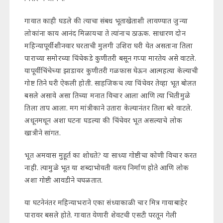
गावात काही घडले की त्याचा संबध भूताखेताशी लावण्यात जुन्या
लोकांना काय आनंद मिळायचा ते त्यांनाच ठाऊक. साधारण दोन
महिन्यापूर्वी शीनवार घरताची मुलगी उशिरा घरी येत असताना तिला
पाराच्या समोरच्या चिंचेकडे कुणीतरी बसून गप्पा मारतेय असे वाटले.
यापूर्वी चिंचेच्या झाडावर कुणीतरी गळफास घेऊन आत्महत्या केल्याची
गोष्ट तिने घरी ऐकली होती. साहजिकच त्या चिंचेवर तेव्हा भूत बोलत
बसले असावे असा तिच्या मनात विचार आला आणि त्या भितीमुळे
तिला ताप आला. मग मांत्रीकाने उतारा केल्यानंतर तिला बरे वाटले.
अधूनमधून अशा घटना घडल्या की चिंचेवर भूत असल्याचे लोक
खात्रीने सांगत.
भूत अमवास मुहूर्त का शोधते? या साध्या गोष्टीचा कोणी विचार करत
नाही. त्यामुळे भूत या शब्दाभोवती वलय निर्माण होते आणि लोक
अशा गोष्टी आवडीने चघळतात.
या घटनेनंतर महिन्याभराने एका संध्याकाळी चार मित्र गावाबाहेर
पारावर बसले होते. गावात येणारी शेवटची एसटी परतून गेली