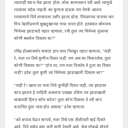
त्यालाही बराच वेळ झाला होता. लोक कामावरून घरी आले त्यामुळे
रस्त्यावर वर्दळ नव्हती. का कुणास ठाऊक पण नेमके आजच
रस्त्यावरचे दिवे लावायला उशीर झाला होता. पिंपळाच्या पारावर चार
मित्र नेहमीप्रमाणे सुखदुःखाच्या गप्पा मारत होते. इतक्यात सोमनाथ
चिंचेच्या झाडाकडे पहात म्हणाला, रवी तुला त्या चिंचेच्या मुळावर
कोणी बसलेल दिसतय का?”
रविंद्र डोळ्यासमोर वाकडा हात धरत निरखून पहात म्हणाला, “नाही
रे, मला तर तिथे कुणीच दिसत नाही. पण अस का विचारतोस, तुला
कोणी दिसतय का?” “होय तर, पण मला दिसतेय ते तुला का दिसत
नाही? हरेश तुला कुणी त्या चिंचेच्या झाडाखाली दिसतय का?”
“नाही रे ! खरच तर मला तिथे कुणीही दिसत नाही, त्या झाडावर
काय झालयं हे माहिती असतांना एवढ्या उशिरा त्या झाडाखाली
थांबायची हिंमत कोण करेल? तुला कोण दिसतय ते तरी सांग.
कदाचित तुला भास होत असावा.” हरेश म्हणाला.
“अरे शप्पथ घेऊन सांगतो, मला तिथे एक तीशीतली बाई दिसते
आहे, तिने सफेद सहा वारी साडी नेसली आहे, केस मोकळे सोडले