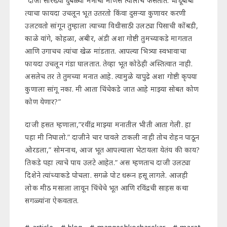
“दाजी सारख्या दुबळ्या मनाची माणसे त्यालाच फसतात. भोंदूबाबा
त्याचा फायदा उचलून भूत उतरतो किंवा दुसऱ्या कुणावर करणी
उलटवतो सांगून तुम्हाला त्याच्या विधीसाठी उलट्या पिसाची कोंबडी,
काळे वांगे, कोहळा, अबीर, अंडी अशा गोष्टी तुमच्याकडे मागतात
आणि उगाचच त्यांचा खेळ मांडतात. आपल्या भित्र्या स्वभावाचा
फायदा उचलून गंडा घालतात. तेव्हा भूत कोठेही अस्तित्वात नाही.
असलेच तर ते तुमच्या मनात आहे. त्यामुळे यापुढे अशा गोष्टी कृपया
कुणाला सांगू नका. मी आता चिंचेकडे जात आहे माझ्या सोबत कोण
कोण येणार?”
दाजी हसत म्हणाला,”रवींद्र माझ्या मनातील भीती आता गेली. हा
पहा मी निघालो.” दाजीने चार पावले टाकली नाही तोच रोहन पाठून
ओरडला,” सोमनाथ, आज भूत आपल्याला भेटायला येतंय की काय?
तिकडे पहा त्याचे पाय उलटे आहेत.” अस म्हणताच दाजी उलट्या
दिशेने त्यांच्याकडे पोचला. सगळे पोट धरून हसू लागले. आजही
लोक मीठ मसाला लावून चिंचेचे भूत आणि रविंद्रची साहस कथा
सगळ्यांना ऐकवतात.