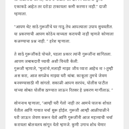
एकाकडे आहेत तर दरोडा टाकायला कमी करणार नाही.” दाजी
म्हणाला.
“आपण थेट साठे गुरूजींचे घर गाठू तेच आपल्याला उपाय सुचवतील.
या प्रकरणाची आपण कोठेच वाच्यता करायची नाही म्हणजे कोणाला
कळण्याचा प्रश्न नाही. “ हरेश म्हणाला.
ते साठे गुरूजींकडे पोचले, घडला प्रकार त्यांनी गुरूजींना सांगितला.
आपण जबाबदारी घ्यावी अशी विनंती केली.
गुरूजी म्हणाले, “मुलांनो,मलाही माझा जीव प्यारा आहेच ना !-तुम्ही
अस करा, आज सगळेच माझ्या घरी थांबा. काकूला तुमचे जेवण
बनवण्यासाठी मी सांगतो. सकाळी आपण सरपंच, पोलीस पाटील
यांच्या सोबत पोलीस ठाण्यात जाऊन रितसर हे प्रकरण मार्गी लाऊ. “
सोमनाथ म्हणाला, ”आम्ही घरी गेलो नाही तर आमचे पालक शोधत
येतील आणि गावात चर्चा सुरू होईल. गुरूजी आम्ही आळीपाळीने
घरी जाऊन जेवण करून येतो आणि गुरूजींनी आज महत्त्वाची चर्चा
करायला बोलवलय सांगून येतो म्हणजे. कुणी उगाच शोध घेणार