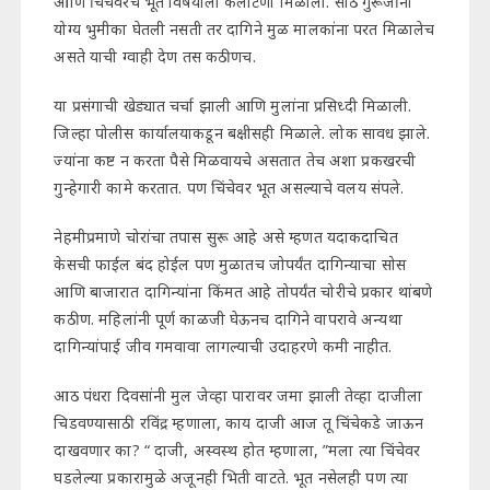
आणि चिंचेवरचे भूत विषयाला कलाटणी मिळाली. साठे गुरूजींनी
योग्य भुमीका घेतली नसती तर दागिने मुळ मालकांना परत मिळालेच
असते याची ग्वाही देण तस कठीणच.
या प्रसंगाची खेड्यात चर्चा झाली आणि मुलांना प्रसिध्दी मिळाली.
जिल्हा पोलीस कार्यालयाकडून बक्षीसही मिळाले. लोक सावध झाले.
ज्यांना कष्ट न करता पैसे मिळवायचे असतात तेच अशा प्रकखरची
गुन्हेगारी कामे करतात. पण चिंचेवर भूत असल्याचे वलय संपले.
नेहमीप्रमाणे चोरांचा तपास सुरू आहे असे म्हणत यदाकदाचित
केसची फाईल बंद होईल पण मुळातच जोपर्यंत दागिन्याचा सोस
आणि बाजारात दागिन्यांना किंमत आहे तोपर्यंत चोरीचे प्रकार थांबणे
कठीण. महिलांनी पूर्ण काळजी घेऊनच दागिने वापरावे अन्यथा
दागिन्यांपाई जीव गमवावा लागल्याची उदाहरणे कमी नाहीत.
आठ पंधरा दिवसांनी मुल जेव्हा पारावर जमा झाली तेव्हा दाजीला
चिडवण्यासाठी रविंद्र म्हणाला, काय दाजी आज तू चिंचेकडे जाऊन
दाखवणार का? “ दाजी, अस्वस्थ होत म्हणाला, ”मला त्या चिंचेवर
घडलेल्या प्रकारामुळे अजूनही भिती वाटते. भूत नसेलही पण त्या