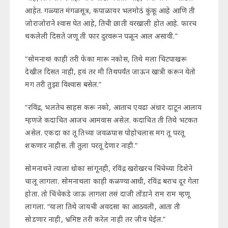
आहेत. गळ्यात मंगळसूत्र, कपाळावर भलमोठं कुंकू आहे आणि ती
जोराजोराने श्वास घेत आहे, तिची छाती वरखाली होत आहे. फारच
थकलेली दिसते जणू ती फार दुरवरून पळून आल असावी.”
“सोमनाथ! काही तरी फेका मारू नकोस, तिथे मला चिटपाखरू
देखील दिसत नाही, हवं तर मी तिथपर्यंत जाऊन खात्री करून येतो
मग तरी तुझा विश्वास बसेल.”
“रविंद्र, भलतेच साहस करू नको, आताच एवढा अंधार दाटून आलाय
म्हणजे कदाचित आजच आमवास असेल. कदाचित ती तिथे भटकत
असेल. एकदा का तू तिच्या जवळपास पोहोचलास मग तू परतू
शकणार नाहीस. ती तुला परतू देणार नाही.”
सोमनाथने त्याला धोका सांगूनही, रविंद्र खरोखरच चिंचेच्या दिशेने
चालू लागला. सोमनाथला काही कळण्याआधी, रविंद्र बराच दूर गेला
होता. तो चिंचेकडे जाऊ लागला तसं दाजी तोंडाने राम राम म्हणू
लागला. “याला तिथे जायची अवदसा का आठवली, आता ती
सोडणार नाही, भ्रमिष्ट तरी करेल नाही तर जीव घेईल.”