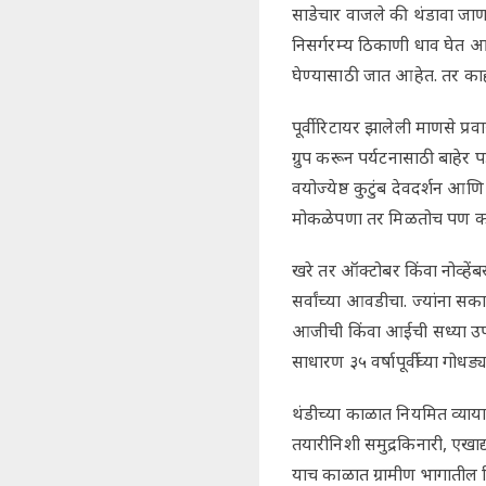
साडेचार वाजले की थंडावा जाण
निसर्गरम्य ठिकाणी धाव घेत आह
घेण्यासाठी जात आहेत. तर क
पूर्वी रिटायर झालेली माणसे प्
ग्रुप करून पर्यटनासाठी बाहेर
वयोज्येष्ठ कुटुंब देवदर्शन आण
मोकळेपणा तर मिळतोच पण काह
खरे तर ऑक्टोबर किंवा नोव्हें
सर्वांच्या आवडीचा. ज्यांना स
आजीची किंवा आईची सध्या उप
साधारण ३५ वर्षापूर्वीच्या ग
थंडीच्या काळात नियमित व्याय
तयारीनिशी समुद्रकिनारी, एखाद
याच काळात ग्रामीण भागातील र