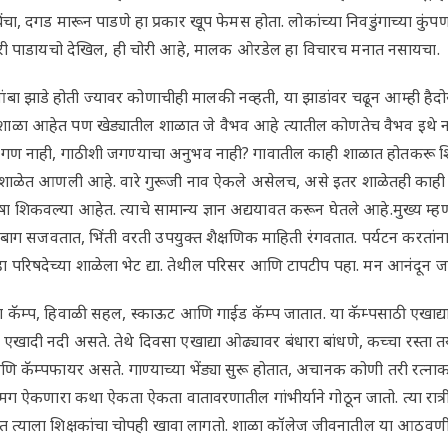
िंचा, दगड मारून पाडणे हा प्रकार खूप फेमस होता. लोकांच्या निवडुंगाच्या कुं
कैरी पाडायचो देखिल, ही चोरी आहे, मालक ओरडेल हा विचारच मनात नसायचा.
ंबा झाडे होती ज्यावर कोणाचीही मालकी नव्हती, या झाडांवर चढून आम्ही 
ाळा आहेत पण खेड्यातील शाळात जे वैभव आहे त्यातील कोणतेच वैभव इथे 
ंगण नाही, गाठीशी जगण्याचा अनुभव नाही? गावातील काही शाळात होतकरू शि
या शाळेत आणली आहे. वारे गुरूजी नाव ऐकले असेलच, असे इतर शाळेतही काही मेहनत
षा शिकवल्या आहेत. त्याचे सामान्य ज्ञान अद्ययावत करून घेतले आहे.मुख्य म्
बाग सजवतात, भिंती वरती उपयुक्त शैक्षणिक माहिती रंगवतात. पर्यटन करतांना म
्हा परिषदेच्या शाळेला भेट द्या. तेथील परिसर आणि टापटीप पहा. मन आनंदून 
ॅम्प, हिवाळी सहल, स्काऊट आणि गाईड कॅम्प जातात. या कॅम्पसाठी एखाद्या 
खादी नदी असते. तेथे दिवसा एखाद्या ओढ्यावर बंधारा बांधणे, कच्चा रस्ता
णि कॅम्पफायर असते. गाण्याच्या भेंड्या सुरू होतात, अचानक कोणी तरी रत्ना
ऐकणारा कथा ऐकता ऐकता वातावरणातील गांभीर्याने गोठून जातो. त्या रात्री ए
त त्याला शिक्षकांचा चोपही खावा लागतो. शाळा कॉलेज जीवनातील या आठवण