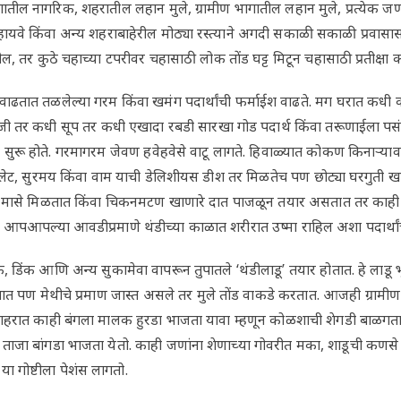
तील नागरिक, शहरातील लहान मुले, ग्रामीण भागातील लहान मुले, प्रत्येक जण थ
वे किंवा अन्य शहराबाहेरील मोठ्या रस्त्याने अगदी सकाळी सकाळी प्रवासा
 तर कुठे चहाच्या टपरीवर चहासाठी लोक तोंड घट्ट मिटून चहासाठी प्रतीक्षा 
 वाढतात तळलेल्या गरम किंवा खमंग पदार्थांची फर्माईश वाढते. मग घरात कधी 
जी तर कधी सूप तर कधी एखादा रबडी सारखा गोड पदार्थ किंवा तरूणाईला पसं
 सुरू होते. गरमागरम जेवण हवेहवेसे वाटू लागते. हिवाळ्यात कोकण किनाऱ्यावर 
पापलेट, सुरमय किंवा वाम याची डेलिशीयस डीश तर मिळतेच पण छोट्या घरगुती ख
जे मासे मिळतात किंवा चिकनमटण खाणारे दात पाजळून तयार असतात तर काही ह
आपआपल्या आवडीप्रमाणे थंडीच्या काळात शरीरात उष्मा राहिल अशा पदार्था
, डिंक आणि अन्य सुकामेवा वापरून तुपातले ‘थंडीलाडू’ तयार होतात. हे ला
असतात पण मेथीचे प्रमाण जास्त असले तर मुले तोंड वाकडे करतात. आजही ग्राम
शहरात काही बंगला मालक हुरडा भाजता यावा म्हणून कोळशाची शेगडी बाळगत
ा ताजा बांगडा भाजता येतो. काही जणांना शेणाच्या गोवरीत मका, शाडूची कणस
ा गोष्टीला पेशंस लागतो.