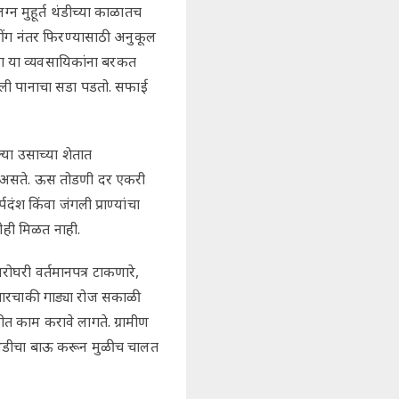
्न मुहूर्त थंडीच्या काळातच
ींग नंतर फिरण्यासाठी अनुकूल
िंग या व्यवसायिकांना बरकत
ंखाली पानाचा सडा पडतो. सफाई
या उसाच्या शेतात
े असते. ऊस तोडणी दर एकरी
 किंवा जंगली प्राण्यांचा
ीही मिळत नाही.
रोघरी वर्तमानपत्र टाकणारे,
ा चारचाकी गाड्या रोज सकाळी
 काम करावे लागते. ग्रामीण
ा थंडीचा बाऊ करून मुळीच चालत