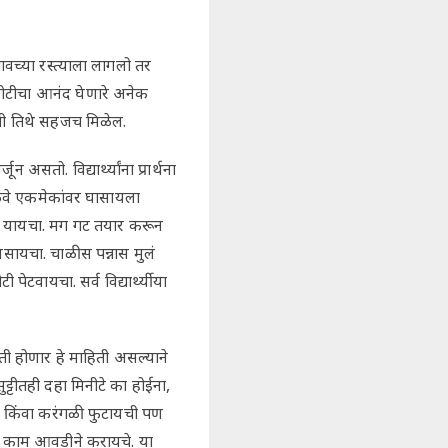
च्या रस्त्याला लागलो तर
कोटीचा आनंद घेणारे अनेक
िती तिथे सहजच मिळेल.
 असतो. विद्यार्थ्यांना प्रार्थना
 तळवे एकमेकांवर घासायला
ाज यायचा. मग गट तयार करून
असायचा. चाळीस पन्नास मुलं
ायचा. सर्व विद्यार्थ्यी या
ी होणार हे माहिती असल्याने
्टीतही दहा मिनीटे का होईना,
र किंवा करंगळी फुटायची पण
हे काम आवडीने करायचे. या