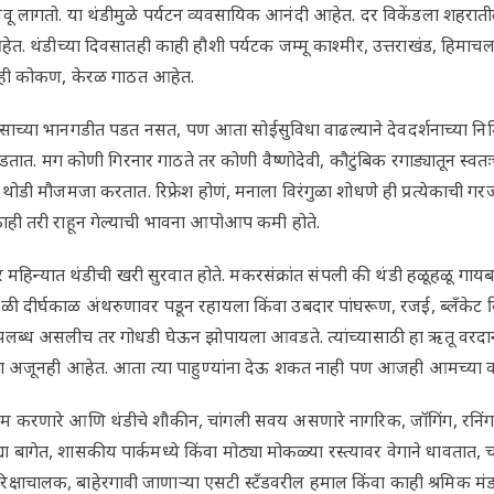
वू लागतो. या थंडीमुळे पर्यटन व्यवसायिक आनंदी आहेत. दर विकेंडला शहराती
ेत. थंडीच्या दिवसातही काही हौशी पर्यटक जम्मू काश्मीर, उत्तराखंड, हिमाचल य
ाही कोकण, केरळ गाठत आहेत.
रवासाच्या भानगडीत पडत नसत, पण आता सोईसुविधा वाढल्याने देवदर्शनाच्या निमित
 पडतात. मग कोणी गिरनार गाठते तर कोणी वैष्णोदेवी, कौटुंबिक रगाड्यातून स्
ि थोडी मौजमजा करतात. रिफ्रेश होणं, मनाला विरंगुळा शोधणे ही प्रत्येकाची गर
ी तरी राहून गेल्याची भावना आपोआप कमी होते.
बर महिन्यात थंडीची खरी सुरवात होते. मकरसंक्रांत संपली की थंडी हळूहळू गाय
काळी दीर्घकाळ अंथरुणावर पडून रहायला किंवा उबदार पांघरूण, रजई, ब्लँकेट 
लब्ध असलीच तर गोधडी घेऊन झोपायला आवडते. त्यांच्यासाठी हा ऋतू वरद
ोधड्या अजूनही आहेत. आता त्या पाहुण्यांना देऊ शकत नाही पण आजही आमच्या
ाम करणारे आणि थंडीचे शौकीन, चांगली सवय असणारे नागरिक, जॉगिंग, रनिंग, 
्या बागेत, शासकीय पार्कमध्ये किंवा मोठ्या मोकळ्या रस्त्यावर वेगाने धावता
िक्षाचालक, बाहेरगावी जाणाऱ्या एसटी स्टँडवरील हमाल किंवा काही श्रमिक म