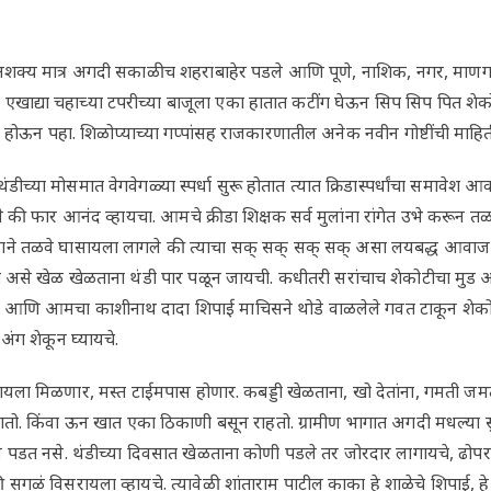
शक्य मात्र अगदी सकाळीच शहराबाहेर पडले आणि पूणे, नाशिक, नगर, माणगाव
र, एखाद्या चहाच्या टपरीच्या बाजूला एका हातात कटींग घेऊन सिप सिप पित शे
एक होऊन पहा. शिळोप्याच्या गप्पांसह राजकारणातील अनेक नवीन गोष्टींची माह
ीच्या मोसमात वेगवेगळ्या स्पर्धा सुरू होतात त्यात क्रिडास्पर्धांचा समावेश आवर्जून
े की फार आनंद व्हायचा. आमचे क्रीडा शिक्षक सर्व मुलांना रांगेत उभे करून
थी जोराने तळवे घासायला लागले की त्याचा सक् सक् सक् सक् असा लयबद्ध आव
ड्डी असे खेळ खेळताना थंडी पार पळून जायची. कधीतरी सरांचाच शेकोटीचा मुड 
ि आमचा काशीनाथ दादा शिपाई माचिसने थोडे वाळलेले गवत टाकून शेकोटी पेटव
अंग शेकून घ्यायचे.
यला मिळणार, मस्त टाईमपास होणार. कबड्डी खेळताना, खो देतांना, गमती जमत
ातो. किंवा ऊन खात एका ठिकाणी बसून राहतो. ग्रामीण भागात अगदी मधल्या सुट
 पडत नसे. थंडीच्या दिवसात खेळताना कोणी पडले तर जोरदार लागायचे, ढोप
ळं विसरायला व्हायचे. त्यावेळी शांताराम पाटील काका हे शाळेचे शिपाई, 