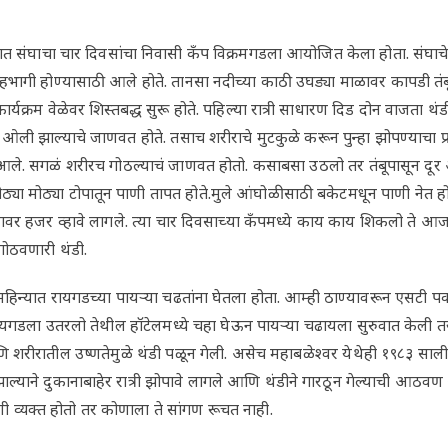
त संघाचा चार दिवसांचा निवासी कँप विक्रमगडला आयोजित केला होता. संघाचे सा
सहभागी होण्यासाठी आले होते. तानसा नदीच्या काठी उघड्या माळावर कापडी तंबू
कार्यक्रम वेळेवर शिस्तबद्ध सुरू होते. पहिल्या रात्री साधारण दिड दोन वाजता 
ली झाल्याचे जाणवत होते. तसाच शरीराचे मुटकुळे करून पुन्हा झोपण्याचा प्रय
े. सगळं शरीरच गोठल्याचं जाणवत होतो. कसाबसा उठलो तर तंबूपासून दूर 
ठ्या मोठ्या टोपातून पाणी तापत होते.मुले आंघोळीसाठी बकेटमधून पाणी नेत ह
वर हजर व्हावे लागले. त्या चार दिवसाच्या कँपमध्ये काय काय शिकलो ते आज ल
गोठवणारी थंडी.
िन्यात रायगडच्या पायऱ्या चढतांना घेतला होता. आम्ही ठाण्यावरून एसटी
ायगडला उतरलो तेथील हॉटेलमध्ये चहा घेऊन पायऱ्या चढायला सुरुवात केली तर
शरीरातील उष्णतेमुळे थंडी पळून गेली. असेच महाबळेश्वर येथेही १९८३ साली 
ाल्याने दुकानाबाहेर रात्री झोपावे लागले आणि थंडीने गारठून गेल्याची आठव
व्यक्त होतो तर कोणाला ते सांगण रूचत नाही.