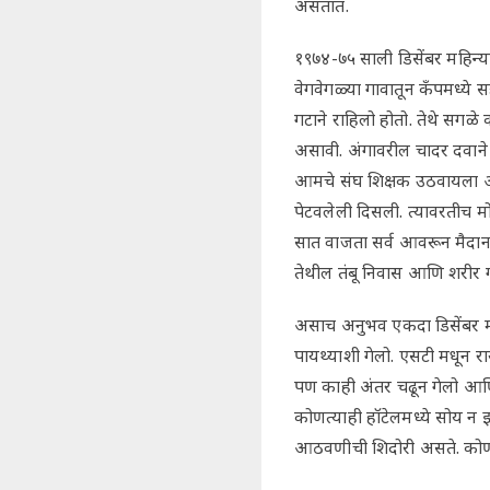
असतात.
१९७४-७५ साली डिसेंबर महिन्या
वेगवेगळ्या गावातून कँपमध्ये 
गटाने राहिलो होतो. तेथे सगळे 
असावी. अंगावरील चादर दवाने ओ
आमचे संघ शिक्षक उठवायला आल
पेटवलेली दिसली. त्यावरतीच मो
सात वाजता सर्व आवरून मैदाना
तेथील तंबू निवास आणि शरीर 
असाच अनुभव एकदा डिसेंबर मह
पायथ्याशी गेलो. एसटी मधून र
पण काही अंतर चढून गेलो आणि 
कोणत्याही हॉटेलमध्ये सोय न झ
आठवणीची शिदोरी असते. कोणी 