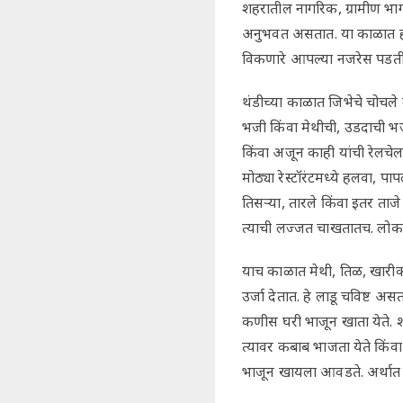
शहरातील नागरिक, ग्रामीण भागा
अनुभवत असतात. या काळात हाय
विकणारे आपल्या नजरेस पडतील,
थंडीच्या काळात जिभेचे चोचले
भजी किंवा मेथीची, उडदाची भ
किंवा अजून काही यांची रेलचेल
मोठ्या रेस्टॉरंटमध्ये हलवा, 
तिसऱ्या, तारले किंवा इतर ता
त्याची लज्जत चाखतातच. लोक 
याच काळात मेथी, तिळ, खारीक
उर्जा देतात. हे लाडू चविष्ट 
कणीस घरी भाजून खाता येते. 
त्यावर कबाब भाजता येते किंव
भाजून खायला आवडते. अर्थात य