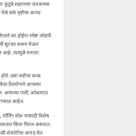
ल कुटुंबे शहराच्या जवळपास
ेथे बर्फ वृष्टीचा आनंद
्ताने का होईना ज्येष्ठ जोडपी
वतःची सुटका करून घेऊन
ज आहे. त्यामुळे मनाला
ब होते. तसा थंडीचा काळ
किंवा दैवयोगाने आपल्या
ान. आमच्या गावी, कोकणात
 वापरात आहेत.
मॉर्निंग वॉक यासाठी विशेष
त, चालतात किंवा फिरत असतात.
ंडळी शेकोटीचा आनंद घेत