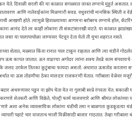
ऊन येते. दिवाळी सरली की या काळात सगळ्यात जास्त लग्नाचे मुहूर्त असतात. लग
वातावरण आणि नातेवाईकांना मिळणारी सवड. वधुवरांची मानसिक स्थिती व वेड
ग्नाची आखणी होते. त्यामुळे हिवाळ्याच्या आगमना बरोबरच लग्नाचे हॉल, कॅटर
सायिकांना आनंद देते तर काही लोकांना ती संकटांसारखी वाटते. या काळात झाडा
वात जसा या पालापाचोळा जाग्यावर पेटवून देता येतो ती मुभा शहरात नसते.
या शेतात, मळ्यात किंवा रानात पाल टाकून राहतात आणि त्या थंडीने गोठलेल्
सप ऊस कापत जातात. ऊन वाढण्या अगोदर त्यांना शक्य तेवढे काम संपवायच
े जलद उरकेल तितका कुटुंबाचा फायदा असतो. अंधारात ऊसतोड करताना सर्पदंश
 अर्थात या ऊस तोडणीचा ठेका मालदार राजकरणी घेतात. गरीबाला वेळेवर मजूर
दार अंथरुणावर पडुन ना झोप घेता येत ना गुलाबी स्वप्ने रंगवता येत. सकाळी घ
करणारे शेतकरी आणि विक्रेते, पोल्ट्री फार्म चालवणारे आणि श्रीमंत लोकांच्य
रे अशा अनेक व्यावसायिक लोकांना थंडीची तमा न बाळगता कुडकूडत्या थंडीत
व्यापारी पहाटे चार वाजताच भाजी विक्रीसाठी बाजार गाठतात. तेव्हा गरीबाल