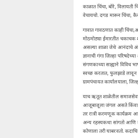
काळात चिंचा, बोरे, विलायती च
वेचायचो. दगड मारून चिंचा, 
गावात गावठणात काही चिंचा,आ
मोठमोठ्या ईमारतीत चकाचक श
असल्या शाळा जेथे आनंदाचे अ
ज्ञानाची गंगा जिल्हा परिषदेच्
संगणकाच्या साह्याने विविध भा
स्वच्छ करतात, फुलझाडे लावून 
ग्रामपंचायत कार्यालयाला, जिल
याच ऋतूत शाळेतील समाजसेवा क
आजूबाजूला जंगल असते किंवा ए
तर रात्री करमणूक कार्यक्रम आ
अन्य रहस्यकथा सांगतो आणि मग 
कोणाला तरी घाबरवतो. कदाचि