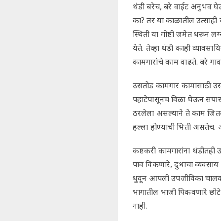
थंडी बरेच, बरे वाईट अनुभव घे
का? तर या काळातील उत्साही 
स्थिती या गोष्टी जमेत धरून ल
येते. तेव्हा थंडी काही व्याव
कामगारांचे काम वाढते. बरे गा
उसतोड कामगार कामासाठी उसाच्
पहाटेपासूनच विळा घेऊन सपा
ठरलेला असल्याने ते काम जितक
हल्ला होण्याची भिती असतेच.
कष्टकरी कामगारांना थंडीतही उब
पाव विकणारे, दुधाचा व्यवसाय 
धुवून आपली उपजीविका चालवणा
भागातील भाजी पिकवणारे छोटे 
नाही.