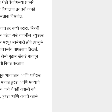
ंडी वेगवेगळ्या प्रकारे
स निघालात तर उनी कपडे
करतांना दिसतील.
कांदा तर कधी बटाटा, मिरची
त पडेल असे चायनीज, न्युडल्स
भरपूर मासेमारी होते त्यामुळे
ानावळीत बांगड्याचं तिखलं,
ौसी मुद्दाम खेकडे मागवून
ंची निवड करतात.
डू भूक भागवतात आणि शरीरास
ीण भागात हुरडा आणि मक्याचे
ात. घरी शेगडी असली की
े , हुरडा आणि अगदी रताळे