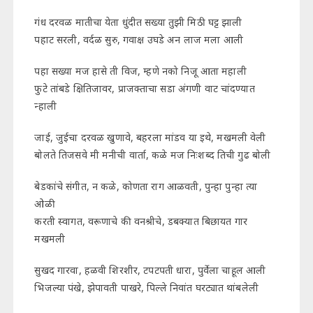
गंध दरवळ मातीचा येता धुंदीत सख्या तुझी मिठी घट्ट झाली
पहाट सरली, वर्दळ सुरु, गवाक्ष उघडे अन लाज मला आली
पहा सख्या मज हासे ती विज, म्हणे नको निजू आता महाली
फुटे तांबडे क्षितिजावर, प्राजक्ताचा सडा अंगणी वाट चांदण्यात
न्हाली
जाई, जुईचा दरवळ खुणावे, बहरला मांडव या इथे, मखमली वेली
बोलते तिजसवे मी मनीची वार्ता, कळे मज निःशब्द तिची गुढ बोली
बेडकांचे संगीत, न कळे, कोणता राग आळवती, पुन्हा पुन्हा त्या
ओळी
करती स्वागत, वरूणाचे की वनश्रीचे, डबक्यात बिछायत गार
मखमली
सुखद गारवा, हळवी शिरशीर, टपटपती धारा, पुर्वेला चाहूल आली
भिजल्या पंखे, झेपावती पाखरे, पिल्ले निवांत घरट्यात थांबलेली