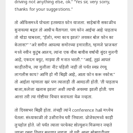
driving not anything else, ok.” “Yes sir, very sorry,
thanks for your suggestions.”
तो ऑफिसमध्ये पोचला इतक्यात फोन वाजला. साहेबांनी सकाळीच
सुनावल्या बद्दल तो आधीच वैतागला. पण फोन आईचा आहे पाहताच
तो थोडा घाबरला, “हॅलो!, ममा काय झालं? लवकर बोल फोन का
केलास?” “अरे समीर! आपल्या समोरच्या इमारतीत, म्हणजे ‘प्राजक्त’
मध्ये नवीन कुटुंब आलय, त्यांना एक वीस बावीस वर्षाची सुंदर मुलगी
आहे, एकदम क्युट, माझ्या ती मनात भरली.” “आई, तुझं आपलं
काहीतरीच, त्या मुलीला नीट पहिली नाही तो पर्यंत स्वप्न रंगवू
लागलीस काय? आणि हो मी बिझी आहे, आता फोन करू नकोस.”
तो आईला म्हणाला खरं पण त्यालाही ती आवडली होती. ‘ती पाहताच
बाला,कलेजा खलास झाला’ अशी त्याची अवस्था झाली होती. पण
आत्ता तरी त्या गोष्टीवर विचार करायला वेळ नव्हता.
तो दिवसभर बिझी होता. लंचही त्यांने conference hall मध्येच
घेतला. संध्याकाळी तो उशीरानेच घरी निघाला. प्रोजेक्टमध्ये काही
लुपहोल होते. जो पर्यंत त्याला परफेक्ट सोल्युशन मिळणार नव्हते
त्याला दुसरा विचार सुचणार नव्हता. तो घरी आला,सोसायटीच्या