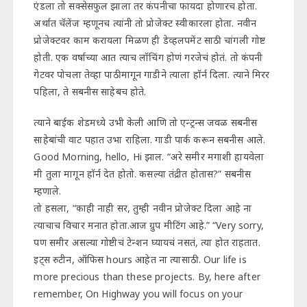
एंडला तो सक्सेसफुल झाला तर कंपनीचा फायदा होणारच होता.
अर्थात चॅलेंज म्हणूनच त्यांनी तो प्रोजेक्ट स्वीकारला होता. नवीन
प्रोजेक्टवर काम करायला मिळण ही डेव्हलपमेंट साठी चांगली गोष्ट
होती. एक वर्षाच्या आत त्याच लॉचिंग होणं गरजेचं होतं. तो कंपनी
गेटवर पोचला तेव्हा पाठीमागून गाडीने त्याला हॉर्न दिला. त्याने मिरर
पहिला, ते सबनीस साहेबच होते.
त्याने बाईक शेडमध्ये उभी केली आणि तो एन्ट्रन्स जवळ सबनीस
साहेबांची वाट पहात उभा राहिला. गाडी पार्क करून सबनीस आले.
Good Morning, hello, Hi झाल. “अरे समीर मगाशी हायवेला
मी तुला मागून हॉर्न देत होतो. कसल्या तंद्रीत होतास?” सबनीस
म्हणाले.
तो हसला, “काही नाही सर, तुम्ही नवीन प्रोजेक्ट दिला आहे ना
त्याचाच विचार मनात होता.आज ग्रुप मीटिंग आहे.” “Very sorry,
पण समीर असल्या गोष्टीचं टेन्शन घ्यायचं नसतं, त्या होत राहतात.
इट्स रुटीन, ऑफिस hours आहेत ना त्यासाठी. Our life is
more precious than these projects. By, here after
remember, On Highway you will focus on your