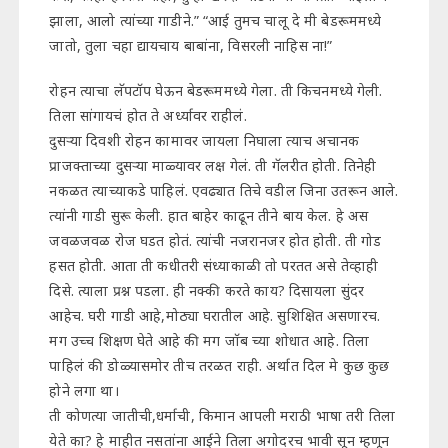
झाला, आलो त्यांच्या गाडीने.” “आई तुमच चालू दे मी बेडरूममध्ये
जातो, तुला चहा द्यायचाय बाबांना, विसरली नाहिस ना!”
रोहन त्याचा लॅपटॉप घेऊन बेडरूममध्ये गेला. ती किचनमध्ये गेली.
तिला सांगायचं होत ते अर्ध्यावर राहीलं.
दुसऱ्या दिवशी रोहन कामावर जायला निघाला त्याच अचानक
प्राजक्ताच्या दुसऱ्या माळ्यावर लक्ष गेलं. ती गॅलरीत होती. तिनेही
नकळत त्याच्याकडे पाहिलं. एवढ्यात तिचे वडील जिना उतरून आले.
त्यांनी गाडी सुरू केली. हात बाहेर काढून तीने बाय केल. हे अस
जवळजवळ रोज घडत होतं. त्यांची नजरानजर होत होती. ती गोड
हसत होती. आता ती कधीतरी संध्याकाळी तो परतत असे तेव्हाही
दिसे. त्याला प्रश्न पडला. ही नक्की करते काय? दिसायला सुंदर
आहेच. घरी गाडी आहे,मोठ्या घरातील आहे. सुशिक्षित असणारच.
मग उच्च शिक्षण घेते आहे की मग जॉब च्या शोधात आहे. तिला
पाहिलं की डोळ्यासमोर तीच तरळत राही. अर्थात दिल मे कुछ कुछ
होने लगा था।
ती कोणत्या जातीची,धर्माची, किमान आपली मराठी भाषा तरी तिला
येते का? हे माहीत नसतांना आईने तिला अगोदरच भावी सून म्हणून