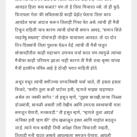
आवडत हिला कस कळतं? पण तो हे तिला विचारत नसे. तो ही कुठे
फिरायला गेला की सवितासाठी काही प्रेझेंट घेताना तिला काय
आवडेल याचा अंदाज करून तिलाही गिफ्ट घेत असे. त्यांची ही मैत्री
टिकून राहिली याच कारण त्यांची दोघांची समान आवड, “समान शिले
व्यहनेषु सख्यम्” दोघांनाही नोव्हेल वाचायला आवडत. तो दर दोन
तिन दिवसांनी तिला पुस्तक घेऊन येई. त्यांची ती मैत्री पाहून
सोसायटीतील काही महाभाग उगाचच चर्चा करत पण त्यामुळे त्यांच्या
मैत्रीवर काही परिणाम झाला नाही कारण ती मैत्री राधा-कृष्ण यांच्या
मैत्री इतकीच पवित्र आहे हे दोन्ही घरात माहिती होते.
अधून मधून त्यांची समीरच्या लग्नाविषयी चर्चा चाले, ती हसता हसता
विचारे, “समीर तुला कशी पार्टनर हवी, म्हणजे माझ्या पाहण्यात
असेल तर नक्की सांगेन.” तो हसून म्हणे, “तुझ्या सारखी,घाऱ्या निळ्या
डोळ्यांची, सावळी असली तरी रेखीव आणि उमदया स्वभावाची मला
समजून घेणारी, मनकवडी.” ती हसून म्हणे, “म्हणजे तुला आदर्श
नायिका हवी म्हण की” दोघ खळाळून हसत आणि माहोल बदलून
जाई. त्याने मात्र कधीही तिची अपेक्षा तिला विचारली नव्हती,
तिलाही मनी वाटत असावे आपल्याला समजून घेणारा, आपली