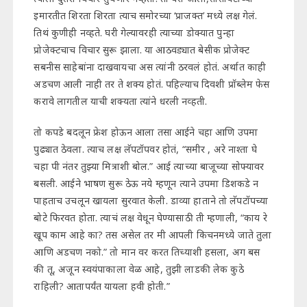
इमारतीत शिरता शिरता त्याच समोरच्या ‘प्राजक्त’ मध्ये लक्ष गेलं.
तिथं कुणीही नव्हते. घरी गेल्यावरही त्याच्या डोक्यात पुन्हा
प्रोजेक्टचाच विचार सुरू झाला. या आठवड्यात बेसीक प्रोजेक्ट
सबनीस साहेबांना दाखवायचा अस त्यांनी ठरवलं होतं. अर्थात काही
अडचण आली नाही तर ते शक्य होतं. पहिल्याच दिवशी प्रॉब्लेम फेस
करावे लागतील याची शक्यता त्यांने धरली नव्हती.
तो कपडे बदलून फ्रेश होऊन आला तसा आईने चहा आणि उपमा
पुढ्यात ठेवला. त्याच लक्ष लॅपटॉपवर होतं, “समीर , अरे नाश्ता घे
चहा पी नंतर तुझ्या मित्राशी बोल.” आई त्याच्या बाजूच्या सोफ्यावर
बसली. आईने भाषण सुरू ठेऊ नये म्हणून त्याने उपमा डिशकडे न
पाहताच उचलून खायला सुरवात केली. डाव्या हाताने तो लॅपटॉपच्या
बोटे फिरवत होता. त्याचं लक्ष वेधून घेण्यासाठी ती म्हणाली, “काय रे
खूप काम आहे का? तस असेल तर मी आपली किचनमध्ये जाते तुला
आणि अडचण नको.” तो मान वर करत तिच्याशी हसला, अग बस
की तू, अजून स्वयंपाकाला वेळ आहे, तुझी लाडकी लेक कुठे
राहिली? आतापर्यंत यायला हवी होती.”