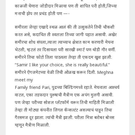
काळजी घेणारा जोडीदार मिळावा पण ती शापित परी होती,जिच्या
मनाची झेप तर प्रचंड होती पण —-
समीरला जेव्हा एखादे स्थळ आलं की ती उत्सुकतेने तिची चौकशी
करत असे, कदाचित ती स्वतःला तिच्या जागी पहात असावी. अखेर
समीरचा शोध संपला,त्याला त्याच्याच क्षेत्रात काम करणारी मेघना
भेटली, म्हटलं तर दिसायला परी सारखी स्मार्ट पण थोडी गौर वर्णी.
समीरने तिचा फोटो तिला पाठवला तेव्हा ती एकदम खुश झाली.
“Samir I like your choice, she is really beautiful.”
समीरने ऐंगजमेटच्या वेळी तिची ओळख करून दिली. Meghna
meet my
Family friend Pari, पुढच्या बिल्डिंगमध्ये रहाते. मेघनाला आश्चर्य
वाटल, एका तडफदार पुरुषाची मैत्रीण एक अपंग मुलगी असावी.
पण जेव्हा परीच्या सोशल प्लॅटफॉर्म वरून तिची माहिती मिळाली
तेव्हा ती मोठ्या कंपनीत लिगल कॅन्सल्टंट असल्याचं पाहून तिचा
गैरसमज दूर झाला. त्यांची मैत्री झाली. परीला मित्रा बरोबर बोनस
म्हणून मैत्रीण मिळाली.