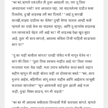
“बरं बरं,म्हणजे एकंदरीत ती तुला आवडली तर, पण तू तिला
आवडायला नको? जरा आरशात पहा, त्या वाढवलेल्या दाढीत कसा
दिसतोस, दुःखी शाहरुख तरी बरा दिसतो.” “आई तू सारखी
सारखी,माझ्या दाढीवर का येतेस? तुम्ही वेण्या घालता आम्ही कधी
म्हणतो का एवढे केस का वाढवता म्हणून, आणि तू म्हणतेस शाहरुख
पण त्याच्याकडे चेहरा तरी आहे का? मी शाहरुख पेक्षा खूप सुंदर
आहे. तुला मी काय सांगतो, आपल्या सविला तिची माहिती काढायला
सांग ना?”
“तू का नाहीं सावीला सांगत? एरव्ही पॉकेट मनी मागून घेतेच ना !
सांग की तिला.” “तुला तिचा स्वभाव माहीत आहे ना? तिला मस्का
मारायला मला वेळ नाही. मला उगाच ब्लॅकमेल करत बसते. लहान
बहीण म्हणून मी काही बोलत नाही तर डोक्यावर बसते.” “बघ ,काय
मुलगा आहेस, बहिणीला सांगू शकत नाहीस आणि आईलाच जासूसी
करायला सांगतोस?” “सून आणायची घाई तुला झाली आहे मला
नाही, पुन्हा विषय काढच, मग मी पाहतो.”
“बरं बरं मी आपल्या सवीताला तिच्याशी मैत्री करायला सांगते. म्हणजे