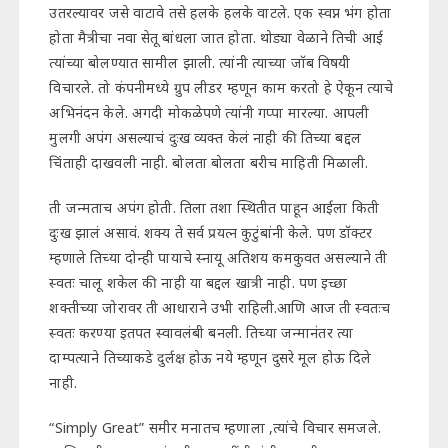
उतरल्यावर जसे वाटावे तसे हलके हलके वाटले. एक स्वप्न भंग होता
होता मैत्रीचा नवा सेतू बांधला जात होता. थोड्या वेळाने तिची आई
त्यांच्या बोलण्यात सामील झाली. त्यांनी त्याच्या जॉब विषयी
विचारले. तो कंपनीमध्ये ग्रुप लीडर म्हणून काम करतो हे ऐकून त्याचे
अभिनंदन केले. अगदी मोकळेपणे त्यांनी गप्पा मारल्या. आपली
मुलगी अपंग असल्याचं दुःख व्यक्त केलं नाही की तिच्या बद्दल
चिंताही दाखवली नाही. बोलता बोलता बरीच माहिती मिळाली.
ती जन्मताच अपंग होती. तिला तशा स्थितीत पाहून आईला किती
दुःख झालं असावं. शक्य ते सर्व प्रयत्न कुटुंबांनी केले. पण डॉक्टर
म्हणाले तिच्या दोन्ही पायाचे स्नायू अतिशय कमकुवत असल्याने ती
स्वतः चालू शकेल की नाही या बद्दल खात्री नाही. पण इच्छा
शक्तीच्या जोरावर ती आधाराने उभी राहिली.आणि आज ती स्वतःच
स्वतः करण्या इतपत स्वावलंबी बनली. तिच्या जन्मानंतर त्या
दाम्पत्याने तिच्याकडे दुर्लक्ष होऊ नये म्हणून दुसरे मूल होऊ दिले
नाही.
“Simply Great” समीर मनातच म्हणाला ,त्यांचे विचार समजले.