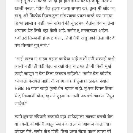
“आई तू खरं सांगतेस!” तो दोन्ही हात डोक्यावर घट्ट दाबून मटकन
खाली बसला. “होय बेटा तुझ्या गळ्या शप्पथ खरं, तुला मी खोट का
सांगू. अरे कित्येक दिवस तुला सांगण्याचा प्रयत्न करते पण मनाचा
हिय्या झालाच नाही. कसं सांगावं की सुंदर रूप देतांना देवान तिला
अपंगत्व देत तिची थट्टा केली आहे. समीर तू समजूतदार आहेस.
कधीतरी तिच्याशी हे स्पष्ट बोल , तिची मैत्री सोडू नको तिला धीर दे
पण तिच्यात गुंतू नको.”
“आई, खरच गं, माझा महाल काचेचा आहे अशी मनी शंकाही कधी
आली नाही. ती वेडी वेड्यासारखी रोज वाट पहाते. मी किती मुर्ख
काही जाणून न घेता तिला फसवत राहिलो.” “समीर बेटा कोणीच
कोणाला फसवलं नाही, ती अपंग आहे हे तुलाही ठाऊक नव्हते.
Hello Hi याला काही कुणी प्रेम म्हणत नाही. तू एक दिवस तिला
भेट, तिच्याशी बोल, म्हणजे तुझ्या मनातली अपराधी भावना निघून
जाईल.”
त्याने दुसऱ्या रविवारी सकाळी दहा साडेदहाला त्यांच्या घराची बेल
वाजवली. कोणीतरी आतून ल्याच काढल्याचा आवाज आला. दार
उघडलं गेलं, समोर तीच होती. तिचा प्रसन्न चेहरा पाहून त्याला बरे