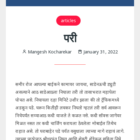
articles
परी
Mangesh Kocharekar
January 31, 2022
समीर रोज आपल्या बाईकने कामावर जायचा, साडेनऊची ड्युटी
असल्याने आठ साडेआठला निघाला तरी तो तासाभरात महापेला
पोचत असे. निघायला दहा मिनिटे उशीर झाला की तो ट्रॅफिकमध्ये
अडकून पडे. घरून कितीही लवकर निघतो म्हटलं तरी सर्व आवरून
निघेपर्यंत सव्वाआठ कधी वाजले ते कळत नसे. कधी सॉक्स जागेवर
मिळत नसत तर कधी चार्जिंग करायला ठेवलेला मोबाईल तिथेच
राहात असे. तो घराबाहेर पडे पर्यंत वसुधाला त्याच्या मागे राहावं लागे.
त्याच्या पाठोपाठ श्रीधरपंत निघत आणि शेवटी शेंडेफळ सविता निघे.