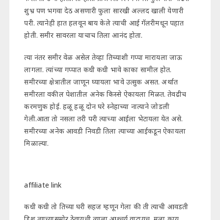
शुभ्र पण भगवा देठ असणारी फुला सारखी अल्लद खाली येणारी
परी. त्यानेही हात हलवून बाय केले त्याची आई गॅलरीमधून पहात
होती. समीर सावरला याचाच तिला आनंद होता.
त्या नंतर समीर वेळ असेल तेव्हा तिच्याशी गप्पा मारायला जाऊ
लागला. त्यांच्या गप्पात कधी कधी भावे काका सामील होत.
समीरच्या क्षेत्रातील जाणून घ्यायला भावे उत्सुक असत. अर्थात
समीरला वकील पेशातील अनेक किस्से ऐकायला मिळत. तेवढीच
करमणुक होई. हळू हळू दोन घरे स्नेहाच्या नात्याने जोडली
गेली.आता तो नसला तरी परी त्याच्या आईला भेटायला येत असे.
समीरच्या अनेक आवडी निवडी तिला त्याच्या आईकडून ऐकायला
मिळाल्या.
affiliate link
कधी कधी तो तिच्या घरी सहज म्हणून गेला की ती त्याची आवडती
डिश त्याच्यासमोर ठेवायची त्याला आश्चर्य वाटायच, मला काय