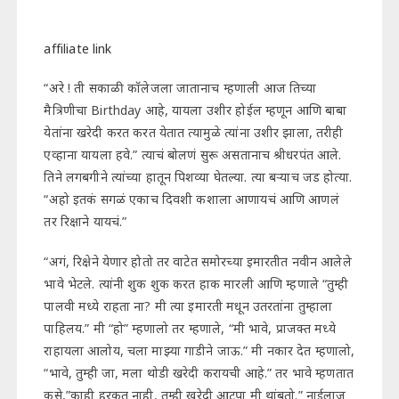
affiliate link
“अरे ! ती सकाळी कॉलेजला जातानाच म्हणाली आज तिच्या
मैत्रिणीचा Birthday आहे, यायला उशीर होईल म्हणून आणि बाबा
येतांना खरेदी करत करत येतात त्यामुळे त्यांना उशीर झाला, तरीही
एव्हाना यायला हवे.” त्याचं बोलणं सुरू असतानाच श्रीधरपंत आले.
तिने लगबगीने त्यांच्या हातून पिशव्या घेतल्या. त्या बऱ्याच जड होत्या.
“अहो इतकं सगळं एकाच दिवशी कशाला आणायचं आणि आणलं
तर रिक्षाने यायचं.”
“अगं, रिक्षेने येणार होतो तर वाटेत समोरच्या इमारतीत नवीन आलेले
भावे भेटले. त्यांनी शुक शुक करत हाक मारली आणि म्हणाले “तुम्ही
पालवी मध्ये राहता ना? मी त्या इमारती मधून उतरतांना तुम्हाला
पाहिलय.” मी “हो” म्हणालो तर म्हणाले, “मी भावे, प्राजक्त मध्ये
राहायला आलोय, चला माझ्या गाडीने जाऊ.” मी नकार देत म्हणालो,
“भावे, तुम्ही जा, मला थोडी खरेदी करायची आहे.” तर भावे म्हणतात
कसे,”काही हरकत नाही, तुम्ही खरेदी आटपा मी थांबतो.” नाईलाज