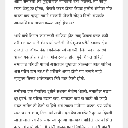
आणि समीरला त्या कुटुंबातील व्यक्तींची उंची कळली. त्या काकू
स्वतः ग्रॅज्युएट होत्या, नोकरी करत होत्या केवळ मुलीचं संगोपन नीट
करता याव म्हणून त्यांनी सरकारी नोकरी सोडून दिली. संपर्कात
आल्याशिवाय माणसं कळत नाही हेच खरं.
भावे यांचे लिगल कन्सल्टंसी ऑफिस होतं. साहजिकच घरात कधी
तरी क्लायंट आले की चर्चा ठरलेली. ते ऐकूनच परीने स्वतःच क्षेत्र
ठरवलं. ती वॉकर घेऊन कॉलेजमध्ये जायची, जिने चढण उतरणं
त्रासदायक होत होतं पण गोल ठरवलं होतं. पुढे शिकत राहिली.
समाजात चांगली माणसं असतातच तुम्हाला ओळखता आलं पाहिजे
अस परीच ठाम मत.परी शरीराने अपंग होती पण मनाने नाही
म्हणूनच तिच्या अपंगत्वावर तिने मात केली होती.
समीरला एक वैचारिक दृष्टीने सशक्त मैत्रीण भेटली. मनातील मळभ
दूर झालं. या परीला उडता यावं, बागडता याव या साठी जी काही
मदत लागेल ती केली पाहिजे असं त्याला मनोमन वाटलं. पण परीच
स्वतःच मत काय, तिला कोणाची मदत घेण आवडेल? दुसऱ्या दिवशी
जाता जाता त्याने प्राजक्तच्या दुसऱ्या माळ्यावर पाहिलं. तसच स्मित
करत ती उभी होती. ती होती प्राजक्तावर नियमित फुलणारी पांढरी