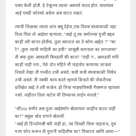
पसंत केली होती. हे ऐकूनच त्याला आश्चर्य वाटत होतं. वास्तवता
आई एवढी फॉरवर्ड असेल असं वाटत नव्हतं.
त्याची जिज्ञासा त्याला शांत बसू देईना,एक दिवस संध्याकाळी चहा
पिता पिता तो आईला म्हणाला, “आई तू त्या समोरच्या मुली बद्दल
काही तरी सांगत होतीस, तुला समजलं का ते कोण आहेत ?” “का
रे? ,तुला त्यांची माहिती का हवी? जासूसी करायला का लागलास?
ती बया तुला आवडली बिवडली की काय? “नाही ग , आवडली वगेरे
काही नाही पण , गेले दोन महिने मी पाहतोय कामावर जायला
निघतो तेव्हा ती गच्चीत उभी असते, कधी कधी संध्याकाळी तिथेच
उभी असते. ती नक्की काय करते म्हणजे शिकते की नोकरीच्या
प्रतिक्षेत आहे ते तरी कळेल. हो तिचा माझ्याविषयी गैरसमज व्हायला
नको. नाहीतर तिला वाटेल मी तिच्यावर लाईन मारतो.”
“शीsss समीर अस तुला आईसमोर बोलायला काहीच वाटत नाही
का?” वसुधा थोड रागाने बोलली.
“आई ही डिप्लोमसी बरी नाही हा, त्या दिवशी तिला पाहताच, तूच
मला फोन करून ती मुलगी पाहिलीस का? विचारलं आणि आत्ता—”