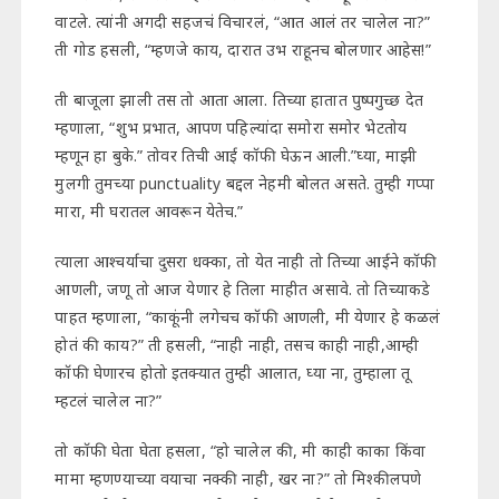
वाटले. त्यांनी अगदी सहजचं विचारलं, “आत आलं तर चालेल ना?”
ती गोड हसली, “म्हणजे काय, दारात उभ राहूनच बोलणार आहेस!”
ती बाजूला झाली तस तो आता आला. तिच्या हातात पुष्पगुच्छ देत
म्हणाला, “शुभ प्रभात, आपण पहिल्यांदा समोरा समोर भेटतोय
म्हणून हा बुके.” तोवर तिची आई कॉफी घेऊन आली.”घ्या, माझी
मुलगी तुमच्या punctuality बद्दल नेहमी बोलत असते. तुम्ही गप्पा
मारा, मी घरातल आवरून येतेच.”
त्याला आश्चर्याचा दुसरा धक्का, तो येत नाही तो तिच्या आईने कॉफी
आणली, जणू तो आज येणार हे तिला माहीत असावे. तो तिच्याकडे
पाहत म्हणाला, “काकूंनी लगेचच कॉफी आणली, मी येणार हे कळलं
होतं की काय?” ती हसली, “नाही नाही, तसच काही नाही,आम्ही
कॉफी घेणारच होतो इतक्यात तुम्ही आलात, घ्या ना, तुम्हाला तू
म्हटलं चालेल ना?”
तो कॉफी घेता घेता हसला, “हो चालेल की, मी काही काका किंवा
मामा म्हणण्याच्या वयाचा नक्की नाही, खर ना?” तो मिश्कीलपणे