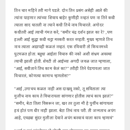
तिन चार महिने तरी मागे पडले. दोन तिन प्रसंग असेही आले की
त्यांना पाहणार त्यांच्या शिवाय बाहेर कुणीही नव्हतं पण ना तिने कधी
त्याला साद घातली ना त्याने कधी तिचे नाव विचारले. अगोदर
कधीतरी आई त्याची गंमत करे, “समीर चंद्र दर्शन झाल का रे? ,पण
हल्ली आई सुद्धा कधी थट्टा मस्करी करत नव्हती. मुख्य म्हणजे तिच
नाव त्याला अद्यापही कळलं नव्हतं. एक रविवारी तो किचनमध्ये
घुटमळत होता. बहुधा आईला विचारु की नको अशी संभ्रम अवस्था
त्याची झाली होती. शेवटी तो आईच्या अगदी जवळ जात म्हणाला,
“आई, सवीताने तिच काम केलं का?” तरीही तिने पेडगावला जात
विचारलं, कोणत्या कामाच म्हणतोस?”
“आई ,उगाचच कळल नाही अस दाखवू नको, तू सविताला त्या
मुलीच नाव काय ते विचारायला सांगणार होतीस त्याचं काय झालं?”
“समीर, बेटा तिला विसरून जा, खर तर तुला मी हे पुर्वीच सांगायला
हवं होतं पण धीर नाही झाला. बेटा तिचं नाव परी. ती जन्मताच अपंग
आहे, एवढ्या सुंदर मुलीला देवाने अपंग बनवावं याला काय म्हणावं”