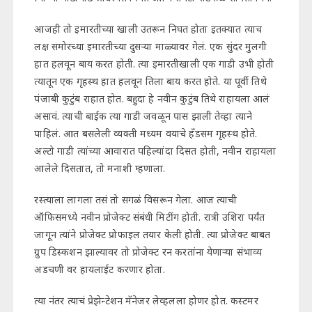
आजही तो इमारतीच्या खाली उतरून निघत होता इतक्यात त्याच
लक्ष समोरच्या इमारतीच्या दुसऱ्या माळ्यावर गेलं. एक सुंदर मुलगी
हात हलवून बाय करत होती. त्या इमारतीखाली एक गाडी उभी होती
त्यातून एक गृहस्थ हात हलवून तिला बाय करत होते. या पूर्वी तिथे
पंजाबी कुटुंब राहात होत. बहुदा हे नवीन कुटुंब तिथे राहायला आलं
असावं. त्याची बाईक त्या गाडी जवळून पास झाली तेव्हा त्याने
पाहिलं. आत बसलेली व्यक्ती मध्यम वयाचे हँडसम गृहस्थ होते.
अल्टो गाडी त्यांच्या आवारात पहिल्यांदा दिसत होती, नवीन राहायला
आलेले दिसतात, तो मनाशी म्हणाला.
रस्त्याला लागला तसं तो सगळं विसरून गेला. आज त्याची
ऑफिसमध्ये नवीन प्रोजेक्ट संबंधी मिटींग होती. रात्री उशिरा पर्यंत
जागून त्यांने प्रोजेक्ट प्रोफाइल तयार केली होती. त्या प्रोजेक्ट बाबत
ग्रुप डिस्कशन झाल्यावर तो प्रोजेक्ट रन करतांना येणाऱ्या संभाव्य
अडचणी वर हायलाईट करणार होता.
त्या नंतर त्याचं प्रेझेन्टेशन मॅनेजर लेव्हलला होणर होत. कस्टमर