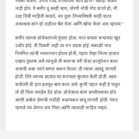
नक्की कळेल. उगाच एवढं रागवायला काय झालं? चेष्टाही कळत
नाही होय. ये समीर तू काही म्हण, पोरगी मोठी गोड वाटते हो, मी
उद्या तिची माहिती काढते, जर तुला तिच्याविषयी काही वाटत
असल्यास सांग हो नाहीतर बैल मेला आणि खोपा केला अस व्हायचं.”
समीर त्याच्या प्रोजेक्टमध्ये गुंतला होता. परत यायला बऱ्याचदा खूप
उशीर होई. ती दिसली नाही तर मन उदास होई. सकाळी मात्र
नियमित त्यांची नजरानजर होतच होती, पहाव तेव्हा तिच्या हातात
एखाद पुस्तक असे त्यामुळे ती कशाचा तरी पोस्ट ग्रज्युऐशन करत
असावी असा त्याने समज करून घेतला. ती त्याला आवडू लागली
होती. तिने त्याच्या ह्दयात घर करायला सुरवात केली होती. आता
कधीतरी ती हात हलवून बाय करत असे. कुणी पहात नाही हे पाहून
तो ही तिला स्माईल देत होता. प्रोजेक्टच काम प्रगतीपथावर होत
आणी अबोल प्रेमाची गाडीही रूळावरून धावू लागली होती. गंमत
म्हणजे त्या प्रेमाच नाव तिला आणि त्यालाही माहित नव्हतं.