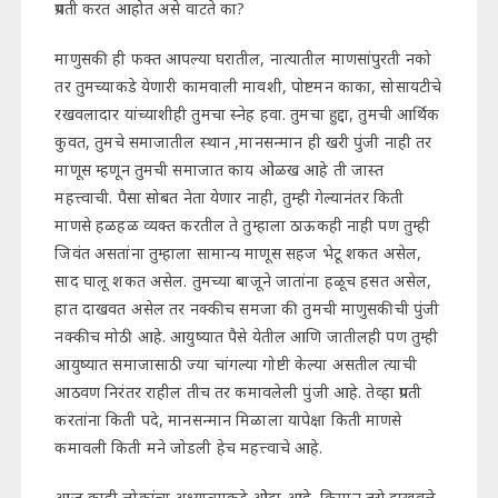
प्रगती करत आहोत असे वाटते का?
माणुसकी ही फक्त आपल्या घरातील, नात्यातील माणसांपुरती नको
तर तुमच्याकडे येणारी कामवाली मावशी, पोष्टमन काका, सोसायटीचे
रखवलादार यांच्याशीही तुमचा स्नेह हवा. तुमचा हुद्दा, तुमची आर्थिक
कुवत, तुमचे समाजातील स्थान ,मानसन्मान ही खरी पुंजी नाही तर
माणूस म्हणून तुमची समाजात काय ओळख आहे ती जास्त
महत्त्वाची. पैसा सोबत नेता येणार नाही, तुम्ही गेल्यानंतर किती
माणसे हळहळ व्यक्त करतील ते तुम्हाला ठाऊकही नाही पण तुम्ही
जिवंत असतांना तुम्हाला सामान्य माणूस सहज भेटू शकत असेल,
साद घालू शकत असेल. तुमच्या बाजूने जातांना हळूच हसत असेल,
हात दाखवत असेल तर नक्कीच समजा की तुमची माणुसकीची पुंजी
नक्कीच मोठी आहे. आयुष्यात पैसे येतील आणि जातीलही पण तुम्ही
आयुष्यात समाजासाठी ज्या चांगल्या गोष्टी केल्या असतील त्याची
आठवण निरंतर राहील तीच तर कमावलेली पुंजी आहे. तेव्हा प्रगती
करतांना किती पदे, मानसन्मान मिळाला यापेक्षा किती माणसे
कमावली किती मने जोडली हेच महत्त्वाचे आहे.
आज काही लोकांचा अध्यात्माकडे ओढा आहे, किमान तसे दाखवले