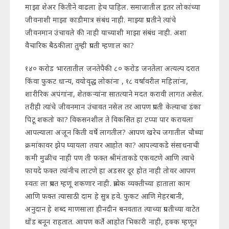
माझा शेअर कितीने वाढला हेच पाहिल. समाजातील इतर लोकांच्या
जीवनाशी माझा काडीमात्र संबंध नाही. माझ्या प्रगतीने त्यांचे
जीवनमान उंचावले की नाही याच्याशी माझा संबंध नाही. अशा
वैचारिक बैठकीला तुम्ही प्रगती म्हणाल का?
१४० करोड भारतातील जनतेपैकी ८० करोड जनतेला अत्यल्प दरात
किंवा फुकट धान्य, वयोवृद्ध लोकांना , १८ वर्षावरील महिलांना,
शारीरिक अपंगांना, शेतकऱ्यांना सातत्याने मदत करावी लागत असेल.
तरीही त्यांचे जीवनमान उंचावत नसेल तर आपण प्रगती केल्याचा डंका
पिटू शकतो का? विकसनशील ते विकसित हा टप्पा पार करायला
आपल्याला अजून किती वर्षे लागतील? आपण खरेच जगातील चौथ्या
क्रमांकावर झेप घ्यायला तयार आहोत का? आपल्याकडे संसाधनाची
कमी मुळीच नाही पण ती फक्त श्रीमंताकडे एकवटणे आणि त्याचे
फायदे फक्त त्यांनीच लाटणे हा अडसर दूर होत नाही तोवर आपण
स्वतः ला प्रगत म्हणू शकणार नाही. प्रत्येक व्यक्तीच्या हाताला काम
आणि फक्त त्यासाठी दाम हे सुत्र हवे. फुकट आणि मेहरबानी,
अनुदान हे शब्द माणसाला हीनदीन बनवतात त्याच्या प्रगतीच्या वाटेत
धोंड बनून राहतात. आपण कर्ते आहोत भिकारी नाही, हक्क म्हणून