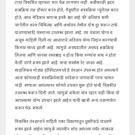
टप्पा विकसित व्हायला फार वेळ लागणार नाही. कधीकाळी ह्रदय
शस्रक्रिया तज्ञ डॉक्टर करत होते, मेंदूवरील शस्त्रक्रिया न्युरोतज्ञ करत
होते, आज मेडिकल सायन्स इतके प्रगत आहे की अतिशय कमी
जागेतील शल्य चिकित्सा आणि अर्थातच तेथील दोष दूर करून टाके
घालण्यासाठी यंत्रमानव उपलब्ध झाला आहे. त्या यंत्राला योग्य व
अचूक माहिती दिली तर आजाराचे अतिशय योग्य निदान करण्याची
किमया साध्य झाली आहे. त्यामुळे अवघडातील अवघड शस्रक्रिया
लिलया आणि फारसा रक्तप्रवाह न होता किंवा रुग्णांना त्रास न होता
केली जाणे शक्य झाले आहे. याचा सक्सेस रेट जास्त आहे.
साहजिकच मोठ्या हॉस्पिटलमध्ये हे तंत्रज्ञान उपलब्ध होत असल्याने
आता कोणत्याही शस्त्रक्रियेसाठी परदेशात जाण्याची गरज भासत
नाही. रुग्णाला आपल्यावर कोणते उपचार सुरू होते याची चित्रफीत
उपलब्ध करून दिली जाते. त्यामुळे शंकेला वाव रहात नाही किंवा तो
आपल्यावर योग्य उपचार झाले आहेत याची खात्री अन्य तज्ञामार्फत
करून घेऊ शकतो.
विकसित तंत्रज्ञानाने माहिती एका ठिकाणाहून दुसरीकडे पाठवणे
शक्य झाले आहेच त्यामुळे नवनवीन शोध आपल्या पर्यंत तात्काळ