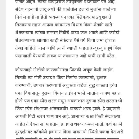
पोचत आहेत. त्याची व्यवहारीक उपयुक्तता पडताळता येत आहे.
संदेश वहनाची जादू अशी की शाळेतील हजारो मुलांना शाळेच्या
नियोजनाची माहिती व्यवस्थापन एका क्लिकवर पाठवू शकते
तितक्याच सहज आपला फायनान्स विभाग किंवा शेतकी खाते
शेतकऱ्यांना त्यांच्या सन्मान निधीचे वाटप करू शकते आणि करोडो
शेतकऱ्यांच्या खात्यात काही सेकंदात पैसे वर्ग किंवा जमा होतात.
तेव्हा माहिती जाल आणि त्याची व्याप्ती पाहता हळूहळू संपूर्ण विश्व
पंखाखाली घेण्याची ताकद या तंत्रज्ञानात आहे याची खात्री पटेल.
कोणत्याही गोष्टींची कारणमीमांसा जितकी अचूक केली जाईल
तितकी त्या गोष्टी उत्पादन किंवा निर्माण करण्याची, दुरूस्त
करण्याची, उपचार करण्याची अचुकता वाढेल. युद्ध काळात हवेत
एका विमानातून दुसऱ्या विमानात इंधन भरले जातांना आपण पहात
होतो पण एका स्पेस शटल मधून अवकाशात दुसऱ्या स्पेस शटलमध्ये
किंवा स्पेस स्टेशनवर आंतराळवीर पाठवणे शक्य झाले. हे पाहणारी
आपली पिढी खरच भाग्यवान आहे. ज्ञानाच्या कक्षा किती रूंदावल्या
आहेत ते ऐकताना, पाहताना हा प्रवास थक्क करून जातो. कधीकाळी
दुरदर्शनवर वर्तवलेले हवामान किंवा पावसाची स्थिती चकवा देत असे