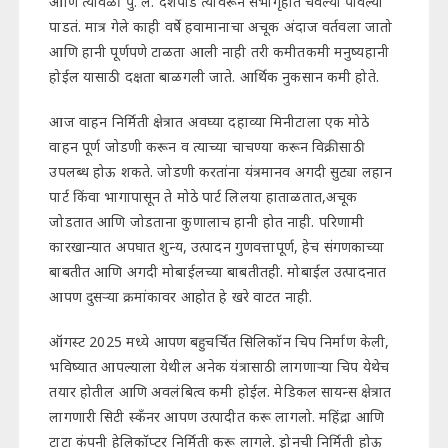
आणि त्यावेळी पु. ल. देशपांडे त्यावरून सभागृहात चवल्या पावल्या
पाडतं. मात्र गेले काही वर्षे हवामानाचा अचूक अंदाज वर्तवला जातो
आणि हानी पूर्णपणे टाळता आली नाही तरी कमीतकमी मनुष्यहानी
होईल यासाठी दक्षता बाळगली जाते. आर्थिक नुकसान कमी होते.
आज वाहन निर्मिती क्षेत्रात अवघ्या दहाव्या मिनीटाला एक मोठे
वाहन पूर्ण जोडणी करून व त्याच्या चाचण्या करून विक्रीसाठी
उपलब्ध होऊ शकते. जोडणी करतांना यंत्रमानव अगदी सुट्या लहान
पार्ट किंवा भागापासून ते मोठे पार्ट लिलया हाताळतात,अचूक
जोडतात आणि जोडताना कुणालाच हानी होत नाही. परिणामी
कारखान्यात अपघात शुन्य, उत्पादन गुणवत्तापूर्ण, हेच संगणकाच्या
बाबतीत आणि अगदी मोबाईलच्या बाबतीतही. मोबाईल उत्पादनात
आपण दुसऱ्या क्रमांकावर आहोत हे खरे वाटत नाही.
ऑगस्ट 2025 मध्ये आपण बहुचर्चित सिलिकॉन चिप निर्माण केली,
भविष्यात आपल्याला येथील अनेक यंत्रासाठी लागणाऱ्या चिप येथेच
तयार होतील आणि अवलंबित्व कमी होईल. मेडिकल सायन्स क्षेत्रात
लागणारी सिटी स्कँनर आपण उत्पादीत करू लागलो. महिंद्रा आणि
टाटा कंपनी हेलिकॉप्टर निर्मिती करू लागले. ड्रोनची निर्मिती होऊ