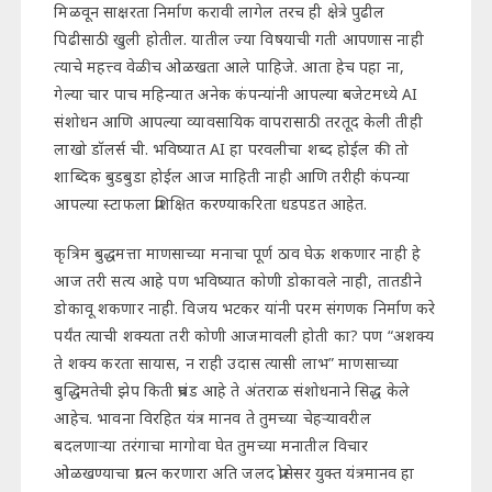
मिळवून साक्षरता निर्माण करावी लागेल तरच ही क्षेत्रे पुढील
पिढीसाठी खुली होतील. यातील ज्या विषयाची गती आपणास नाही
त्याचे महत्त्व वेळीच ओळखता आले पाहिजे. आता हेच पहा ना,
गेल्या चार पाच महिन्यात अनेक कंपन्यांनी आपल्या बजेटमध्ये AI
संशोधन आणि आपल्या व्यावसायिक वापरासाठी तरतूद केली तीही
लाखो डॉलर्स ची. भविष्यात AI हा परवलीचा शब्द होईल की तो
शाब्दिक बुडबुडा होईल आज माहिती नाही आणि तरीही कंपन्या
आपल्या स्टाफला प्रशिक्षित करण्याकरिता धडपडत आहेत.
कृत्रिम बुद्धमत्ता माणसाच्या मनाचा पूर्ण ठाव घेऊ शकणार नाही हे
आज तरी सत्य आहे पण भविष्यात कोणी डोकावले नाही, तातडीने
डोकावू शकणार नाही. विजय भटकर यांनी परम संगणक निर्माण करे
पर्यंत त्याची शक्यता तरी कोणी आजमावली होती का? पण “अशक्य
ते शक्य करता सायास, न राही उदास त्यासी लाभ” माणसाच्या
बुद्धिमतेची झेप किती प्रचंड आहे ते अंतराळ संशोधनाने सिद्ध केले
आहेच. भावना विरहित यंत्र मानव ते तुमच्या चेहऱ्यावरील
बदलणाऱ्या तरंगाचा मागोवा घेत तुमच्या मनातील विचार
ओळखण्याचा प्रयत्न करणारा अति जलद प्रोसेसर युक्त यंत्रमानव हा