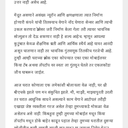
उत्तर नाही असेच आहे.
मेंदूत असणारे असंख्य न्यूरॉन आणि क्षणक्षणाला त्यात निर्माण
होणारी कंपने यांची तितक्याच वेगाने नोंद घेणारा सेन्सर आणि त्याची
उकल करणारा प्रोसेसर जरी निर्माण केला गेला तरी त्यावर भावनिक
सोल्युशन तो देऊ शकणार नाही हे शल्य आहेच. म्हणून आपल्या
कुटुंबात केवळ शैक्षणिक प्रगती आणि आर्थिक स्थैर्य आहे यावर आनंदी
असून चालणार नाही तर भावनिक गुंतवणूक तितकीच गरजेची आहे.
तुम्ही आम्ही घराच्या प्रत्येक एका कोपऱ्यात एका एका मोबाईलवर
किंवा टॅब अथवा लॅपटॉप वर स्वतः ला गुंतवून घेतले तर एकलकोंडा
जीव घाबरून जाईल.
आज घरात कोणाला एक लमेकांशी बोलायला वेळ नाही, घर थ्री
बीएचके झाले पण मन संकुचित झाले. मी, माझी, माझ्यापुरती उरली
तर घरात आधुनिक साधने असल्याने काम वेगाने आटोपलं तरीही
एखाद्या जेष्ठ व्यक्तीला गरज असेल तेव्हा तुमच्याकडे मोकळा वेळ
असेलच असे नाही. किंबहुना तुम्ही तुमच्या मोबाईल मधून किंवा
लॅपटॉप मधून डोके बाहेर काढून पहाल तेव्हा तुमच्या घरातील दुसऱ्या
खोलीतील कुणी व्यक्ती तुमची वाट पाहून या जगाचा निरोप घेऊन