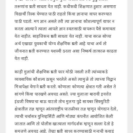
तरूणांना प्रगती साधता येत नाही. कधीकधी शिक्षणात हुशार असणारा
विद्यार्थी रिस्क घेण्यात पाठी राहतो किंवा ज्ञानाचा वापर करण्यात
पाठी पडतो. मग ज्ञान असले तरी त्या ज्ञानाचा कौशल्यापूर्ण वापर न
करता आल्याने त्याला आपले ज्ञान स्वतःसाठी वापरून पैसे कमावता
येत नाहीत. साहजिकच प्रगती साधता येत नाही. याचा सरळ सोप्पा
अर्थ एखाद्या युवकाची योग्य शैक्षणिक प्रगती आहे याचा अर्थ तो
जीवनात प्रगती करण्यात यशस्वी ठरला असा निष्कर्ष तात्काळ काढता
येत नाही.
काही मुलांची शैक्षणिक प्रगती फार मोठी नसली तरी त्यांच्याकडे
व्यवसायिक कौशल्य ठासून भरलेले असते त्यामुळे तो त्याच्या विद्वान
मित्रापेक्षा वेगाने प्रगती करतो. कोणाला कोणत्या क्षेत्रात गती असेल ते
सांगणे किंवा पारखणे अवघड असते. ज्या मुलाला बारावी इयत्तेत
इंग्रजी विषयाचा बाऊ वाटतो तोच मुलगा पुढे सायबर सिक्युरिटी
क्षेत्रातील तज्ञ म्हणून आंतरराष्ट्रीय पातळीवर तज्ञ म्हणून योगदान देतो,
त्याची चर्चासत्र युनिव्हर्सिटी आणि मोठ्या कंपनीत आयोजित केली
जातात आणि तो पोलीस खात्याला मार्गदर्शक म्हणून सल्ला देतो हे
समजणे अवघड आहे. तेव्हा प्रगती साध्य करण्यासाठी मनाची कवाडं