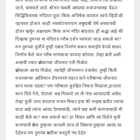
जाते, भासवले जाते. श्रीमंत व्यक्ती आपल्या लवाजम्यासह येऊन
सिद्धिविनायक मंदिरात पूजा किंवा अभिषेक करतात त्याचे व्हिडीओ
व्हायरल होतात. काही नवकोटनारायण अबुधाबी येथे अब्जावधी
डॉलर खर्चून अक्षरधाम किंवा अन्य मंदिर बांधतात. ही श्रद्धा आहे की
दिखावा तुमच्या या मंदिरात गरीब दर्शन घ्यायला जाऊ शकतो का?
मग तुमच्या पुंजीने तुम्ही दबाव निर्माण करून कमाईचे वेगळे साधन
निर्माण केले यात गरीब माणसाचा फायदा कोणता. तेव्हा प्रगती अशी
असावी ज्यात प्रत्येकाच्या जीवनात गती मिळेल.
प्रत्येकाला आनंद मिळेल, त्याचेही जीवनमान उंचावेल. तुम्ही किती
मजल्याच्या आलिशान टॉवरमध्ये राहात याने गरीबाच्या जीवनात
काय फरक पडला? पण गरीबाला सुरक्षित निवारा मिळाला,हाताला
काम दिले गेले, पोटाला अन्न मिळाले तर ती गोष्ट आनंददायी असेल.
तेव्हा पुंजी जमा करतांना मनात विचार हवा की माझ्या प्रगतीत ज्यांचा
वाटा आहे त्यांना आनंद देण्यासाठी, त्यांचे कष्ट कमी करण्यासाठी मी
काही केले का? करू शकतो का? हा विचार आणि त्या दिशेने कृती
करण्याची प्रेरणा तुम्हाला लाभली तरच तो विकास तुम्हाला आनंद तर
देईलच पण तुमच्या प्रगतीला कस्तुरी गंध देईल.