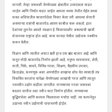
लागली. तेव्हा जसजशी वेगवेगळ्या क्षेत्रातील उत्पादकता वाढत
जाईल आणि निर्यात वाढत जाईल आपला रुपया तेजीत येईल.सध्या
फक्त अशियातील बाजारपेठेचा विचार केला तरी आपल्या शेजारी
असणाऱ्या राष्टांची बाजारपेठ आपण काबीज करू शकतो. इतर
देशांच्या तुलनेत आपले तंत्रज्ञान हे किफायतशीर असल्याची खात्री
शेजारच्या राष्ट्रांना होत आहे. याचा फायदा येथील उद्योजक नक्कीच
करून घेतील.
विज्ञान आणि त्यातील अफाट प्रगती हाच एक प्रचंड बाजार आहे आणि
यातून मोठी बाजारपेठ निर्माण झाली आहे. मनुष्य भावभावना, शेती,
माती, पिके, साधने, विविध गरजा, शिक्षण, वैद्यकीय उपचार,
क्रिडाक्षेत्र, करमणूक अशा अमर्यादीत शाखांचा शोध घेत त्यासाठी तंत्र
विकसित करतांना यापेक्षा वेगवेगळ्या शाखांची गरज आणि त्यातून
नवनवीन उद्योग वाढीला लागतील. माणसाच्या गरजा जसजशा
बदलत जातील तशा नवीन वाटा निर्माण होतील. माणसाच्या
बुद्धिमत्तेला आणि कल्पना विस्ताराला मर्यादा नाही. त्या कल्पनेतून
उद्याच्या नवीन उद्योगाची पायाभरणी होईल.