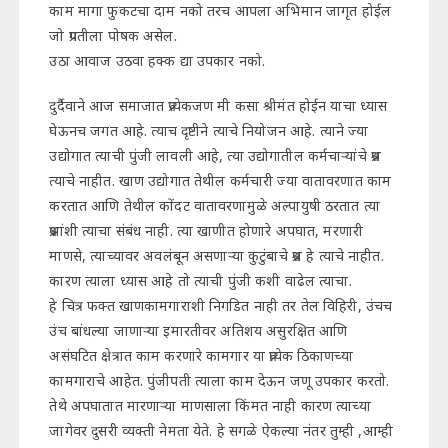
काम मागा फुकटचा दाम नको तरच आपला अभिमान जागृत होईल
जो प्रगतीला पोषक असेल.
उठा आवाज उठवा हक्क द्या उपकार नको.
दुर्दैवाने आज समाजात प्रत्येकजण मी कसा श्रीमंत होईन याचा ध्यास
घेऊनच जगत आहे. त्याच दृष्टीने त्याचे नियोजन आहे. त्याने ज्या
उद्योगात त्याची पुंजी लावली आहे, त्या उद्योगातील कर्मचाऱ्यांचे प्रश्न
त्याचे नाहीत. खाण उद्योगात तेथील कर्मचारी ज्या वातावरणात काम
करतात आणि तेथील कोंदट वातावरणामुळे अल्पायुषी ठरतात त्या
प्रश्नांशी त्याचा संबंध नाही. त्या खाणीत होणारे अपघात, मरणारी
माणसे, त्याच्यावर अवलंबून असणाऱ्या कुटुंबाचे प्रश्न हे त्याचे नाहीत.
कारण त्याला ध्यास आहे तो त्याची पुंजी कशी वाढेल त्याचा.
हे चित्र फक्त खाणकामगाराशी निगडित नाही तर तेल विहिरी, उंचच
उंच बांधल्या जाणाऱ्या इमारतीवर अतिशय असुरक्षित आणि
असंघटित क्षेत्रात काम करणारे कामगार या प्रत्येक ठिकाणच्या
कामगाराचे आहेत. पुंजीपती त्याला काम देऊन जणू उपकार करतो.
तेथे अपघातात मारणाऱ्या माणसाला किंमत नाही कारण त्याच्या
जागेवर दुसरी व्यक्ती नेमता येते. हे सगळे ऐकल्या नंतर तुम्ही ,आम्ही