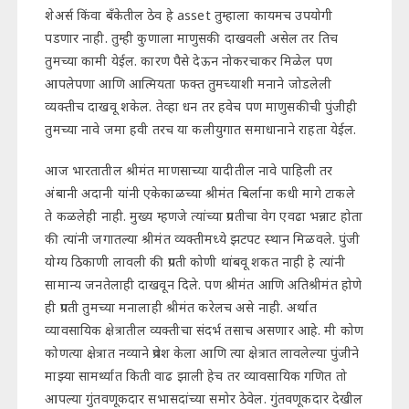
शेअर्स किंवा बँकेतील ठेव हे asset तुम्हाला कायमच उपयोगी
पडणार नाही. तुम्ही कुणाला माणुसकी दाखवली असेल तर तिच
तुमच्या कामी येईल. कारण पैसे देऊन नोकरचाकर मिळेल पण
आपलेपणा आणि आत्मियता फक्त तुमच्याशी मनाने जोडलेली
व्यक्तीच दाखवू शकेल. तेव्हा धन तर हवेच पण माणुसकीची पुंजीही
तुमच्या नावे जमा हवी तरच या कलीयुगात समाधानाने राहता येईल.
आज भारतातील श्रीमंत माणसाच्या यादीतील नावे पाहिली तर
अंबानी अदानी यांनी एकेकाळच्या श्रीमंत बिर्लाना कधी मागे टाकले
ते कळलेही नाही. मुख्य म्हणजे त्यांच्या प्रगतीचा वेग एवढा भन्नाट होता
की त्यांनी जगातल्या श्रीमंत व्यक्तीमध्ये झटपट स्थान मिळवले. पुंजी
योग्य ठिकाणी लावली की प्रगती कोणी थांबवू शकत नाही हे त्यांनी
सामान्य जनतेलाही दाखवून दिले. पण श्रीमंत आणि अतिश्रीमंत होणे
ही प्रगती तुमच्या मनालाही श्रीमंत करेलच असे नाही. अर्थात
व्यावसायिक क्षेत्रातील व्यक्तीचा संदर्भ तसाच असणार आहे. मी कोण
कोणत्या क्षेत्रात नव्याने प्रवेश केला आणि त्या क्षेत्रात लावलेल्या पुंजीने
माझ्या सामर्थ्यात किती वाढ झाली हेच तर व्यावसायिक गणित तो
आपल्या गुंतवणूकदार सभासदांच्या समोर ठेवेल. गुंतवणूकदार देखील