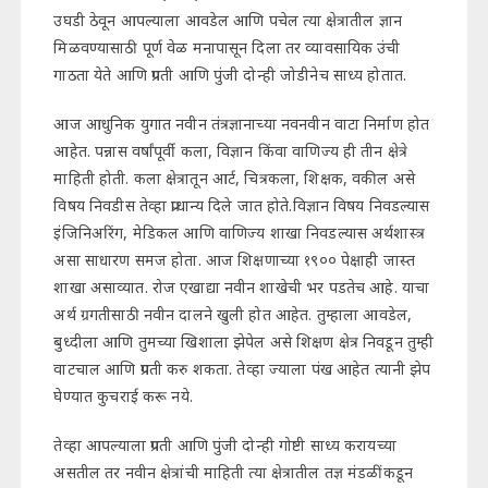
उघडी ठेवून आपल्याला आवडेल आणि पचेल त्या क्षेत्रातील ज्ञान
मिळवण्यासाठी पूर्ण वेळ मनापासून दिला तर व्यावसायिक उंची
गाठता येते आणि प्रगती आणि पुंजी दोन्ही जोडीनेच साध्य होतात.
आज आधुनिक युगात नवीन तंत्रज्ञानाच्या नवनवीन वाटा निर्माण होत
आहेत. पन्नास वर्षांपूर्वी कला, विज्ञान किंवा वाणिज्य ही तीन क्षेत्रे
माहिती होती. कला क्षेत्रातून आर्ट, चित्रकला, शिक्षक, वकील असे
विषय निवडीस तेव्हा प्राधान्य दिले जात होते.विज्ञान विषय निवडल्यास
इंजिनिअरिंग, मेडिकल आणि वाणिज्य शाखा निवडल्यास अर्थशास्त्र
असा साधारण समज होता. आज शिक्षणाच्या १९०० पेक्षाही जास्त
शाखा असाव्यात. रोज एखाद्या नवीन शाखेची भर पडतेच आहे. याचा
अर्थ ग्रगतीसाठी नवीन दालने खुली होत आहेत. तुम्हाला आवडेल,
बुध्दीला आणि तुमच्या खिशाला झेपेल असे शिक्षण क्षेत्र निवडून तुम्ही
वाटचाल आणि प्रगती करु शकता. तेव्हा ज्याला पंख आहेत त्यानी झेप
घेण्यात कुचराई करू नये.
तेव्हा आपल्याला प्रगती आणि पुंजी दोन्ही गोष्टी साध्य करायच्या
असतील तर नवीन क्षेत्रांची माहिती त्या क्षेत्रातील तज्ञ मंडळींकडून