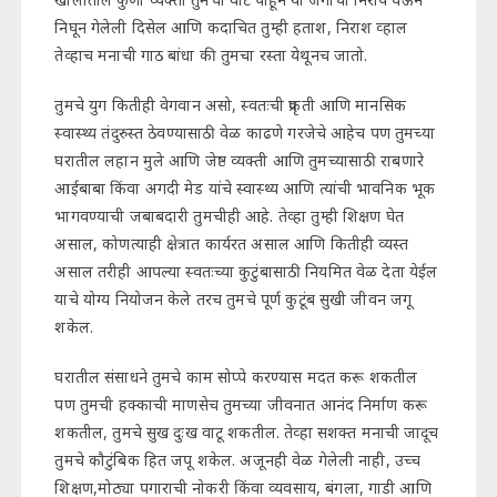
निघून गेलेली दिसेल आणि कदाचित तुम्ही हताश, निराश व्हाल
तेव्हाच मनाची गाठ बांधा की तुमचा रस्ता येथूनच जातो.
तुमचे युग कितीही वेगवान असो, स्वतःची प्रकृती आणि मानसिक
स्वास्थ्य तंदुरुस्त ठेवण्यासाठी वेळ काढणे गरजेचे आहेच पण तुमच्या
घरातील लहान मुले आणि जेष्ठ व्यक्ती आणि तुमच्यासाठी राबणारे
आईबाबा किंवा अगदी मेड यांचे स्वास्थ्य आणि त्यांची भावनिक भूक
भागवण्याची जबाबदारी तुमचीही आहे. तेव्हा तुम्ही शिक्षण घेत
असाल, कोणत्याही क्षेत्रात कार्यरत असाल आणि कितीही व्यस्त
असाल तरीही आपल्या स्वतःच्या कुटुंबासाठी नियमित वेळ देता येईल
याचे योग्य नियोजन केले तरच तुमचे पूर्ण कुटूंब सुखी जीवन जगू
शकेल.
घरातील संसाधने तुमचे काम सोप्पे करण्यास मदत करू शकतील
पण तुमची हक्काची माणसेच तुमच्या जीवनात आनंद निर्माण करू
शकतील, तुमचे सुख दुःख वाटू शकतील. तेव्हा सशक्त मनाची जादूच
तुमचे कौटुंबिक हित जपू शकेल. अजूनही वेळ गेलेली नाही, उच्च
शिक्षण,मोठ्या पगाराची नोकरी किंवा व्यवसाय, बंगला, गाडी आणि