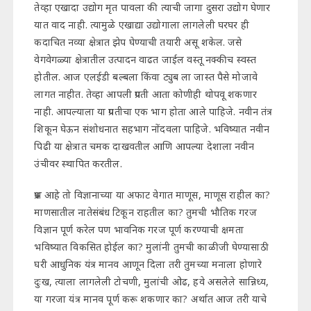
तेव्हा एखादा उद्योग मृत पावला की त्याची जागा दुसरा उद्योग घेणार
यात वाद नाही. त्यामुळे एखाद्या उद्योगाला लागलेली घरघर ही
कदाचित नव्या क्षेत्रात झेप घेण्याची तयारी असू शकेल. जसे
वेगवेगळ्या क्षेत्रातील उत्पादन वाढत जाईल वस्तू नक्कीच स्वस्त
होतील. आज एलईडी बल्बला किंवा ट्युब ला जास्त पैसे मोजावे
लागत नाहीत. तेव्हा आपली प्रगती आता कोणीही थोपवू शकणार
नाही. आपल्याला या प्रगतीचा एक भाग होता आले पाहिजे. नवीन तंत्र
शिकून घेऊन संशोधनात सहभाग नोंदवला पाहिजे. भविष्यात नवीन
पिढी या क्षेत्रात चमक दाखवतील आणि आपल्या देशाला नवीन
उंचीवर स्थापित करतील.
प्रश्न आहे तो विज्ञानाच्या या अफाट वेगात माणूस, माणूस राहील का?
माणसातील नातेसंबंध टिकून राहतील का? तुमची भौतिक गरज
विज्ञान पूर्ण करेल पण भावनिक गरज पूर्ण करण्याची क्षमता
भविष्यात विकसित होईल का? मुलांनी तुमची काळीजी घेण्यासाठी
घरी आधुनिक यंत्र मानव आणून दिला तरी तुमच्या मनाला होणारे
दुःख, त्याला लागलेली टोचणी, मुलांची ओढ, हवे असलेले सान्निध्य,
या गरजा यंत्र मानव पूर्ण करू शकणार का? अर्थात आज तरी याचे