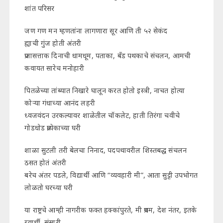
शांत परिसर
जण गण मन म्हणतांना लागणारा सूर आणि ती ५२ सेकंद
ह्याची गुंज होती अंतरी
प्रजासत्ताक दिनाची धामधूम, पताका, बँड पथकाचे संचलन, आमची
कवायत सारेच मनोहारी
पितळेच्या तांब्यात निखारे घालून करत होतो इस्त्री, नाचत होत्या
कोऱ्या गंधाच्या आनंद लहरी
ध्वजवंदन उरकल्यावर शाळेतील चॉकलेट, हाती तिरंगा चवीचे
गोडधोड प्रत्येकाच्या घरी
शाळा सुटली तरी बेलचा निनाद, पदपथावरील शिस्तबद्ध संचलन
ठसत होतं अंतरी
बरेच अंतर पडले, विद्यार्थी आणि “व्यवहारी मी”, आता सुट्टी उपभोगत
लोळतो घरच्या घरी
या राष्ट्रचे आम्ही नागरीक फक्त हक्कांपुरते, मी प्रथम, देश नंतर, इतके
स्वार्थी, संसारी