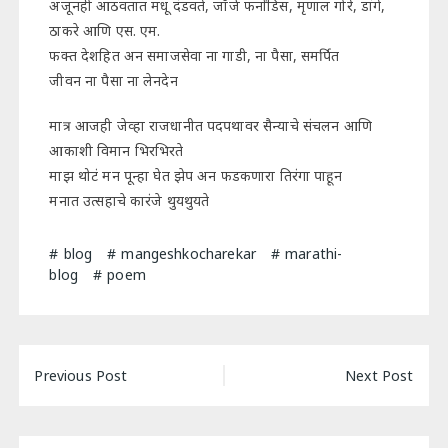
अजूनही आठवतात मधू दंडवते, जॉर्ज फर्नांडिस, मृणाल गोरे, डांगे,
ठाकरे आणि एस. एम.
फक्त देशहित अन समाजसेवा ना गाडी, ना पैसा, समर्पित
जीवन ना पैसा ना लेनदेन
मात्र आजही जेव्हा राजधानीत पदपथावर सैन्याचे संचलन आणि
आकाशी विमान भिरभिरते
माझ थोटं मन पून्हा घेत झेप अन फडकणारा तिरंगा पाहून
मनात उत्सहाचे कारंजे थुयथुयते
blog
mangeshkocharekar
marathi-
blog
poem
Post
Previous Post
Next Post
navigation