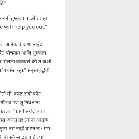
ी.”
च काही तुम्हाला वाटले तर हा
ा, he will help you out.”
िरले आहेत. ते अशा साईट
र्यंत पोचतात आणि तुम्हाला
ायबर सेलला कळवले की ते अशी
ास्त रहा.” सहस्त्रबुद्धेनी
ोतो मी, काल रात्री फोन
तीलच पण तू निघतांना
डाफरला. “काय! सरोदे त्याचा
तस असतं तर त्यांना आताच
“तुला तस नाही वाटत ना? मग
ही स्नॅक्स देत होती, पण