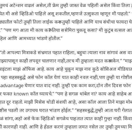
 तुमचं अटेन्शन वाढलं असेल,ती फ्रेम तुम्ही जास्त वेळ पहिली असेल किंवा तिला
त मी असे व्हिडिओ पाहिले असू शकतील,म्हणजे उत्सुकता म्हणून मी पाहतो.” “
यातील फोटो तुम्ही तिला लाईक करून तुम्ही पाहिले आणि याच संधीचा फायदा घेत त
” “पण मग आता मी काय करू? तिचा ससेमिरा चुकवू कसा? मी कुटुंब वत्सल आहे, 
हिल आणि आमच्यात भांडणे होतील.”
 आपल्या मित्राकडे संभ्रमात पहात राहिला, बहुधा त्याला नाव सांगावं अस वाट
झ्यापासून काही लपवून चालणार नाही,तरच मी तुम्हाला मदत करू शकेन.” “माझ नाव
न पाइंटला माझं ऑफिस आहे. काय आहे चुकून माझ नाव कुठे सोसिअल मीडियात क
 पहा सहस्त्रबुद्धे असे फोन कॉल येणं यात काही नवल नाही,पण तुम्ही या गोष्ट
advantage घेणार यात वाद नाही. तुम्ही एक काम करा,दोन तीन दिवस फोन बं
तर फक्त known कॉल घ्यायचे.” “पण हे सगळ थांबेल ना? काय आहे साहेब आम्
र हात दूर राहतो. माझी मिसेस थोडी संशयी आहे, असा कॉल आला तिने माझा
्टीस पडली तर उगाचच घरात भांडण होईल.” “सहस्त्रबुद्धे,तुम्ही आता घरी गेल
ळं सांगा,अहो असे फेक व्हिडिओ सगळेच पाहतात त्यात काही गुन्हा नाही. किंव
काही कारणही नाही. आणि हे हँडल करणं तुम्हाला जमत नसेल तर तुम्ही तुमच्या 