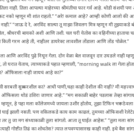
ला नाही. तिला आपल्या माहेरच्या श्रीमंतीचा फार गर्व आहे. थोडी संशयी पण
कट नको म्हणून मी शांत राहतो.” “अरे! कमाल आहे? आम्ही कोणी आलो की आमच
नाही.” “जाऊ दे रे, अरविंद साल्या तू माझा जिवलग मित्र म्हणून मी तुझ्याकड
ल, श्रीधरची बायको अशी आणि तशी. चल घरी येतोस का वहिनीच्या हाताचा चहा
किती गरम आहे ती, नाहीतर डायरेक्ट लावशील तोंडाला आणि तोंड पोळेल.”
ला आणि अरविंद पुढे निघून गेला. दोन वेळा बेल वाजवून दार उघडले नाही म्हणू
, तो घरात येताच, त्याच्याकडे पहात म्हणाली, “morning walk ला गेला होता
ा? ऑफिसला नाही जायचं आहे का?”
ांची सरबत्ती सुरू करशील का? आधी पाणी,चहा काही देशील की नाही? मी महत्त्व
ज ऑफिसला थोडं उशिरा जाणार आहे.” “मग सकाळी बाहेर पडलास तेव्हा सांगाय
हणून, हे पहा मला कॉलेजमध्ये जायला उशीर होतोय, तुझा टिफिन भरून ठेवला 
ी घाई झाली नसती. पण वकिलकडे काय काम काढलं, तुमच्या ऑफिसशी रेलेटेड 
 तर तु जा मग संध्याकाळी तुला सांगतो. आता तू घाईत आहेस.” “तुला मला सा
णत्याही गोष्टीत तिढं का शोधतेस? त्यात लपवण्यासारख काही नाही. इथे बैस सां