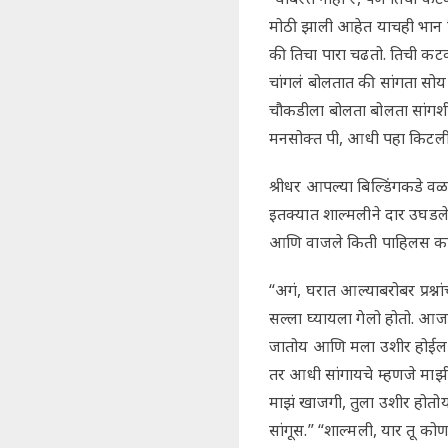
मोठी झाली आहेत याचही भान ति
की तिचा पारा चढतो. तिची कट
चांगलं बोलतात की सांगता सोय 
चौकडीला बोलता बोलता सांगशी
मनसोक्त पी, आधी पहा किटली 
श्रीधर आपल्या बिल्डिंगकडे वळ
इतक्यात शाल्मलीने दार उघडले
आणि वाजले किती पाहिलस क
“अगं, घरात आल्याबरोबर प्रश्न
सल्ला घ्यायला गेलो होतो. आ
जातोय आणि मला उशीर होईल म्
तर आधी सांगायचे म्हणजे माझ
माझं खाजगी, तुला उशीर होतोय
सांगूस.” “शाल्मली, यार तू को