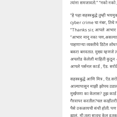
त्यांना समजावतो.” “नको नको
“हे पहा सहस्त्रबुद्धे तुम्ही भ
cyber crime चा नंबर, तिथे माझ
“Thanks sir, आपले आभार क
“आभार मानू नका पण,असल्या सा
पाहणाऱ्या व्यक्तीचे डिटेल शोध
बकरा बनवतात. मुख्य म्हणजे त
अपलोड केलेली माहिती कुठून आण
आपले पर्सनल कार्ड , ऍड. सरोदे
सहस्त्रबुद्धे आणि मित्र , ऍड
आल्यापासुन माझी झोपच उडाल
मुर्खपणा का केलास? तुझ कार्ड त
गैरवापर करतील?चल काहीतरी 
पैसे उकळायची संधी होती. पण 
झालं, मी तुला सावध केल इतकच