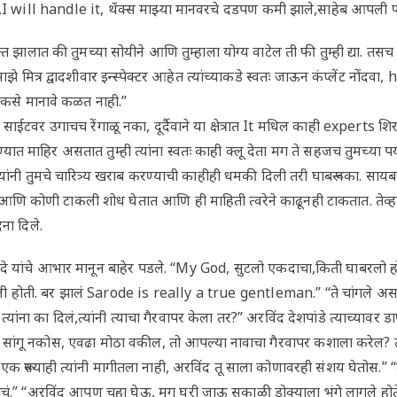
 ,I will handle it, थँक्स माझ्या मानवरचे दडपण कमी झाले,साहेब आपली फ
यमुक्त झालात की तुमच्या सोयीने आणि तुम्हाला योग्य वाटेल ती फी तुम्ही द्या. तस
े मित्र द्वादशीवार इन्स्पेक्टर आहेत त्यांच्याकडे स्वतः जाऊन कंप्लेंट नोंदव
से मानावे कळत नाही.”
ईटवर उगाचच रेंगाळू नका, दूर्दैवाने या क्षेत्रात It मधिल काही experts श
ण्यात माहिर असतात तुम्ही त्यांना स्वतः काही क्लू देता मग ते सहजच तुमच्या प
्यांनी तुमचे चारित्र्य खराब करण्याची काहीही धमकी दिली तरी घाबरू नका. स
ि कोणी टाकली शोध घेतात आणि ही माहिती त्वरेने काढूनही टाकतात. तेव्हा निर्ध
ना दिले.
.सरोदे यांचे आभार मानून बाहेर पडले. “My God, सुटलो एकदाचा,किती घाबरलो ह
ी होती. बर झालं Sarode is really a true gentleman.” “ते चांगले अस
्यांना का दिलं,त्यांनी त्याचा गैरवापर केला तर?” अरविंद देशपांडे त्याच्यावर 
सांगू नकोस, एवढा मोठा वकील, तो आपल्या नावाचा गैरवापर कशाला करेल? 
एक रूपयाही त्यांनी मागीतला नाही, अरविंद तू साला कोणावरही संशय घेतोस.” 
ं.” “अरविंद आपण चहा घेऊ, मग घरी जाऊ सकाळी डोक्याला भुंगे लागले होते, 