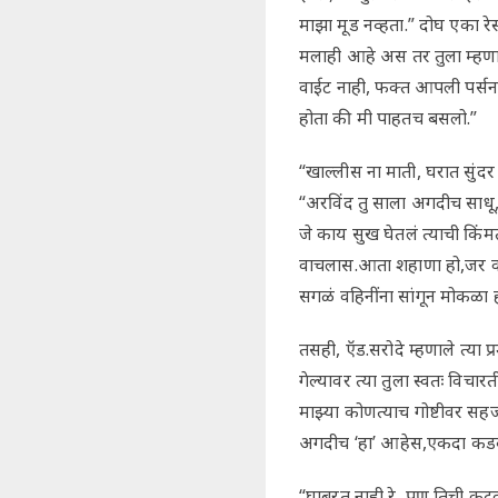
माझा मूड नव्हता.” दोघ एका रेस
मलाही आहे अस तर तुला म्हणा
वाईट नाही, फक्त आपली पर्सनल
होता की मी पाहतच बसलो.”
“खाल्लीस ना माती, घरात सुंद
“अरविंद तु साला अगदीच साधू,
जे काय सुख घेतलं त्याची कि
वाचलास.आता शहाणा हो,जर वहि
सगळं वहिनींना सांगून मोकळा ह
तसही, ऍड.सरोदे म्हणाले त्या प
गेल्यावर त्या तुला स्वतः वि
माझ्या कोणत्याच गोष्टीवर सह
अगदीच ‘हा’ आहेस,एकदा कडक भा
“घाबरत नाही रे, पण तिची कटक