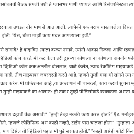
लासोबतची बैठक संपली तशी ते ग्लासभर पाणी प्यायले आणि रिसेप्शनिस्टला त्या
 दरवाजा उघडत दोन माणसे आत आली, त्यापैकी एक बराच धास्तावलेला दिसत हो
ल होती. “येस, बोला माझी काय मदत आपल्याला हवी.”
े सांगावे? हे कदाचित त्याला कळत नसावे, त्यांनी आवंढा गिळला आणि म्हण
व्हिडिओ फोन करते. मी कट केला तरी दुसऱ्या कोणत्या ना कोणत्या अननोन फोन 
ला व्हिडिओ कॉल करून अश्लील बोललात, चाळे केलेत, त्याच रेकॉडिंग माझ्याकडे
 नाही, तीच माझ्यावर जबरदस्ती करते आहे. म्हणते तुम्ही मला मी सांगते त्या न
 तक्रार करेन. मी प्रोफेशनल आहे ,या प्रकरणाने मी घाबरलो, काय करावे सुचेना
म्ही माझ्याकडे का आलात? ही तक्रार तुम्ही पोलिसांकडे करू शकला असता. बरं
,साधारण दहाची वेळ असावी.” “तुम्ही तेव्हा नक्की काय करत होता?” ऍड. मनोह
, म्हणजे स्पेसिफिक अस काही नव्हते, टाईम पास चालला होता.” “तुम्हाला
णार, पण दिसेल तो व्हिडिओ पहात मी पुढे सरकत होतो.” “काही असेही फोटो कि