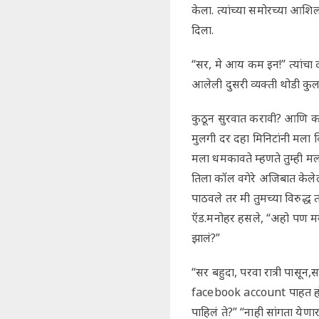
केला. त्यांच्या समोरच्या आशि
दिला.
“सर, मे आय कम इन!” त्यांचा
आलेली दुसरी व्यक्ती थोडी कु
कुठून सुरवात करावी? आणि कस
मुलगी दर दहा मिनिटांनी मला 
मला धमकावते म्हणते तुम्ही म
तिला कॉल वगेरे अजिबात केलेला
पाठवले तर मी तुमच्या विरुद्ध
ऍड.मनोहर हसले, “अहो पण मग तु
झालं?”
“सर बहुदा, परवा रात्री पासून
facebook account पाहत होतो
पाहिलं ते?” “नाही सांगता ये