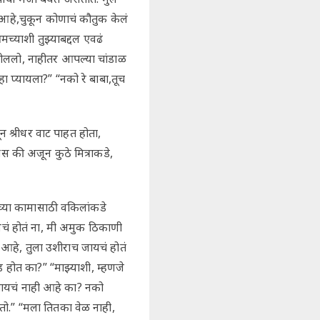
 आहे,चुकून कोणाचं कौतुक केलं
्याशी तुझ्याबद्दल एवढं
े बोललो, नाहीतर आपल्या चांडाळ
 प्यायला?” “नको रे बाबा,तूच
न श्रीधर वाट पाहत होता,
स की अजून कुठे मित्राकडे,
ाच्या कामासाठी वकिलांकडे
चं होतं ना, मी अमुक ठिकाणी
आहे, तुला उशीराच जायचं होतं
होत का?” “माझ्याशी, म्हणजे
ंगायचं नाही आहे का? नको
गतो.” “मला तितका वेळ नाही,