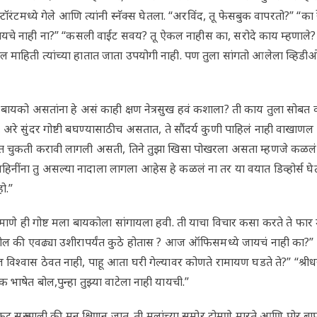
्टॉरंटमध्ये गेले आणि त्यांनी स्नॅक्स घेतला. “अरविंद, तू फेसबुक वापरतो?” “
यचे नाही ना?” “कसली वाईट सवय? तू ऐकल नाहीस का, सरोदे काय म्हणाले?
 माहिती त्यांच्या हातात जाता उपयोगी नाही. पण तुला सांगतो आलेला व्हिडी
र बायको असतांना हे असं काही क्षण नेत्रसुख हवं कशाला? ती काय तुला सोबत
 अरे सुंदर गोष्टी बघण्यासाठीच असतात, ते सौंदर्य कुणी पाहिलं नाही वाखाण
ंमत चुकती करावी लागली असती, तिने तुझा खिसा पोखरला असता म्हणजे कळल
नींना तु असल्या नादाला लागला आहेस हे कळलं ना तर या वयात डिव्होर्स
ो.”
्रमाणे ही गोष्ट मला बायकोला सांगायला हवी. ती याचा विचार कसा करते ते फार 
चारतील की एवढ्या उशीरापर्यंत कुठे होतास ? आज ऑफिसमध्ये जायचं नाही का
ज विश्वास ठेवत नाही, पाहू आता घरी गेल्यावर कोणते रामायण घडते ते?” “श्र
षेत बोल,पुन्हा तुझ्या वाटेला नाही यायची.”
ट सुरू झाली की मन क्षिणून जात. ती मुलांच्या समोर टोमणे मारते आणि पोर 