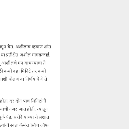
गून घेत. अशीलाच म्हणणं शांत
 प्रतीक्षेत अशील गांगरून जाई.
णू आशीलचे मन वाचण्याचा ते
ाठी कधी दहा मिनिटे तर कधी
ाशी बोलणं वा निर्णय घेणे ते
ोता. दर दोन पाच मिनिटांनी
त्याची नजर जात होती, त्यातून
ळे ऍड. सरोदे यांच्या ते लक्षात
्यांनी स्वतः कॅमेरा स्विच ऑफ