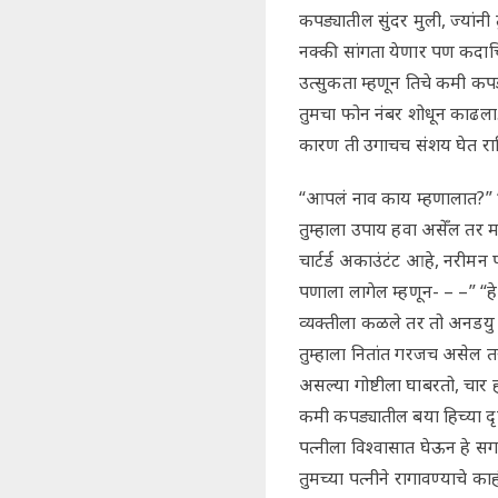
कपड्यातील सुंदर मुली, ज्यांनी
नक्की सांगता येणार पण कदाचि
उत्सुकता म्हणून तिचे कमी कपड्
तुमचा फोन नंबर शोधून काढला.
कारण ती उगाचच संशय घेत रा
“आपलं नाव काय म्हणालात?” “तो
तुम्हाला उपाय हवा असेँल तर मा
चार्टर्ड अकाउंटंट आहे, नरीम
पणाला लागेल म्हणून- – –” “हे
व्यक्तीला कळले तर तो अनडयु 
तुम्हाला नितांत गरजच असेल 
असल्या गोष्टीला घाबरतो, चा
कमी कपड्यातील बया हिच्या दृष
पत्नीला विश्वासात घेऊन हे सग
तुमच्या पत्नीने रागावण्याचे 