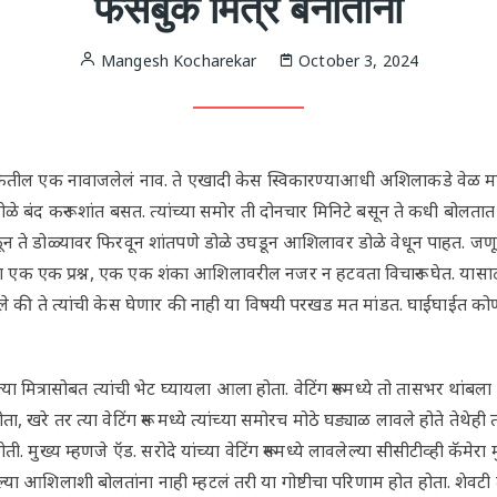
फेसबुक मित्र बनाताना
Mangesh Kocharekar
October 3, 2024
िकेतील एक नावाजलेलं नाव. ते एखादी केस स्विकारण्याआधी अशिलाकडे वेळ मा
ळे बंद करून शांत बसत. त्यांच्या समोर ती दोनचार मिनिटे बसून ते कधी बोलतात या
ून ते डोळ्यावर फिरवून शांतपणे डोळे उघडून आशिलावर डोळे वेधून पाहत. ज
पला एक एक प्रश्न, एक एक शंका आशिलावरील नजर न हटवता विचारून घेत. यास
ंपले की ते त्यांची केस घेणार की नाही या विषयी परखड मत मांडत. घाईघाईत कोण
रासोबत त्यांची भेट घ्यायला आला होता. वेटिंग रूममध्ये तो तासभर थांबला ह
खरे तर त्या वेटिंग रूम मध्ये त्यांच्या समोरच मोठे घड्याळ लावले होते तेथेही 
. मुख्य म्हणजे ऍड. सरोदे यांच्या वेटिंग रूममध्ये लावलेल्या सीसीटीव्ही कॅमेरा मु
ल्या आशिलाशी बोलतांना नाही म्हटलं तरी या गोष्टीचा परिणाम होत होता. शेवटी त