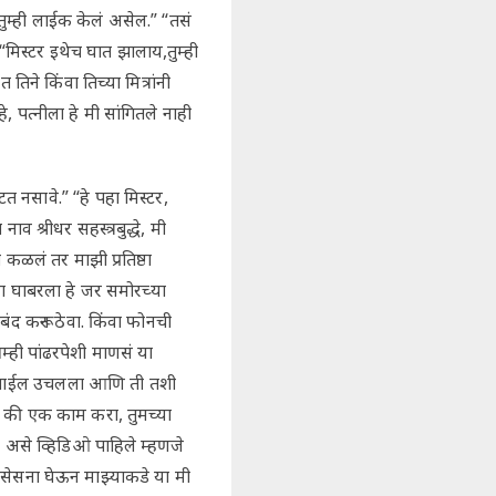
 तुम्ही लाईक केलं असेल.” “तसं
मिस्टर इथेच घात झालाय,तुम्ही
िने किंवा तिच्या मित्रांनी
पत्नीला हे मी सांगितले नाही
त नसावे.” “हे पहा मिस्टर,
 श्रीधर सहस्त्रबुद्धे, मी
ळलं तर माझी प्रतिष्ठा
ीला घाबरला हे जर समोरच्या
द करून ठेवा. किंवा फोनची
ही पांढरपेशी माणसं या
 मोबाईल उचलला आणि ती तशी
ात की एक काम करा, तुमच्या
ा असे व्हिडिओ पाहिले म्हणजे
मिसेसना घेऊन माझ्याकडे या मी