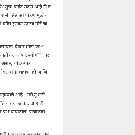
का रे? तुला वाईट सवय आहे तिच
 असे व्हिडीओ पाहणं मुळीच
ओ कॉल इतका उमद्या पोरीचा
 करायला येणार होती का?”
ल नाही तर काय उपयोग?” “बरं
ं असत, थोडक्यात
 घेतील. आता शहाणा हो आणि
महत्वाचे आहे.” “हो,तु घरी
?” “तीच तर कटकट आहे,ती
ीधर यार बायकोला घाबरतोस,
बापाची मजा बघत असतात. मुलं