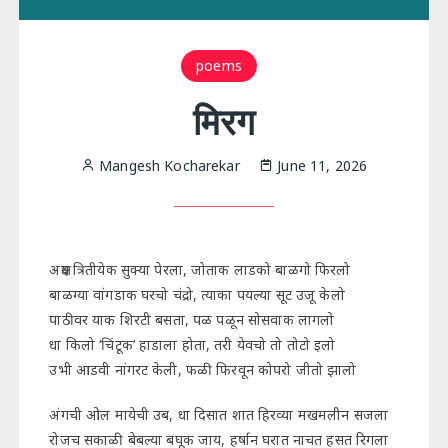
poems
मिरग
Mangesh Kocharekar
June 11, 2026
अक्षय त्रितीयेक सुक्या पेरला, जोताक लाडको बाळगो फिरलो
बाळग्या वांगडाक घरचो चंद्रो, त्याका पयल्या सूट उजू केलो
पाठीवर याक शिरटी बसता, पळ पळून सोसवाक लागलो
धा किलो ‘चिंटूक’ हाडाला होता, तरी येवचो तो तोटो इलो
उभी आडवी नांगरट केली, फळी फिरवून कोपरो जीतो झालो
अंगची ओल मायेची उब, धा दिसात शात हिरव्या मखमलीन सजला
रोजच सकाळी बेबल्या बघूक जाय, हर्षान घरात नाचत हसत रिगला