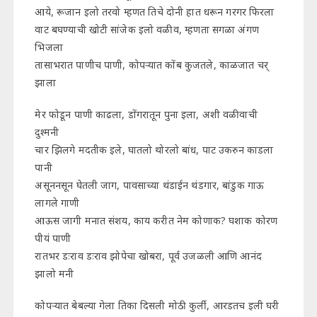
आये, रूजान इलो तरवो म्हणत तिचे दोनी हात धरून गरगर फिरला
वाट बघण्याची खोटी सांजेक इलो वळीव, म्हणता सगळा अंगण
भिजला
तासाभरात पाणीच पाणी, कोपऱ्यात कोंब कुजतले, काळजात चर्
झाला
मेर फोडून पाणी काढला, डोंगरातून पुना इला, अशी वळीवाची
दुश्मनी
चार झिलगे मदतीक इले, घातलो थोरलो बांध, पाट उकरुन काडला
पानी
असूननसून घेतली जाग, पावसाच्या थंडाईन थंडगार, बांडुक गाऊ
लागले गाणी
आऊस जागी मनात संशय, काय करीत नेम कोणाक? घशाक कोरण
पीयं पाणी
रातभर डःराव डःराव झोपेचा खोबरा, पूर्व उजळली आणि आनंद
झालो मनी
कोपऱ्यात बेबल्या गेला तिका दिसली मोठी कुर्ली, आरडतच इली घरी