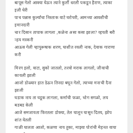
बापूस गेलो आक्या घेऊन त्याने कुर्ली धरली पकडून हैराण, त्याका
इली घेरी
पाच पन्नास कुर्ल्यांचा निस्ताक वाटे घरोघरी, आमच्या आवशीची
इमानदारी
चार दिसान तापाक लागला ,कळेना असा कसा झाला? व्हयती बरी
न्हय मस्करी
आऊस गेली म्हापुरूषाक शरण, घाशीत रवली नाक, देवाक गाराणा
करी
मिरग इलो, वाटा, सुको जातलो, तरवो मराक लागलो, जीवाची
कायली झाली
आजो डोळ्यार हात ठेऊन तिनदा बघून गेलो, त्याच्या मनाची दैना
झाली
घडाक नाय ता घडूक लागला, कर्माची फळा, भोग सगळो, लय
बडबड केली
आजे समजावता फिरतला डोक्या, तेल घालून घासून दितय, झोप
शांत येतली
गाळी घालता आजो, कळणा नाय तुका, माझ्या पोरांची मेहनत वाया