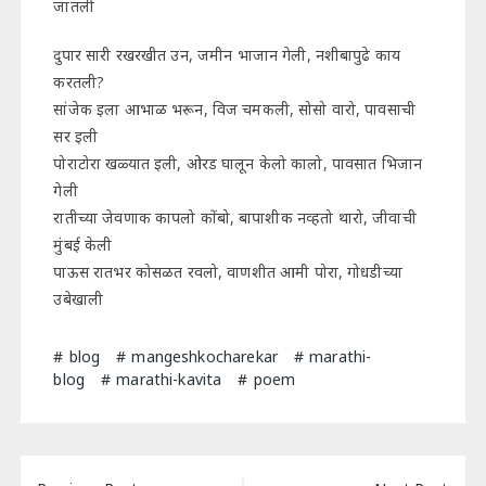
जातली
दुपार सारी रखरखीत उन, जमीन भाजान गेली, नशीबापुढे काय
करतली?
सांजेक इला आभाळ भरून, विज चमकली, सोसो वारो, पावसाची
सर इली
पोराटोरा खळ्यात इली, ओरड घालून केलो कालो, पावसात भिजान
गेली
रातीच्या जेवणाक कापलो कोंबो, बापाशीक नव्हतो थारो, जीवाची
मुंबई केली
पाऊस रातभर कोसळत रवलो, वाणशीत आमी पोरा, गोधडीच्या
उबेखाली
blog
mangeshkocharekar
marathi-
blog
marathi-kavita
poem