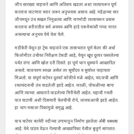
जीप सारख्या वाहनाने आणि अतिशय खडतर अशा रस्त्यावरून पूर्ण
करताना वाटणारा थरार जरूर अनुभववा असाच आहे. महेंद्राच्या थार
जीपमधून उंच सखल निमुळत्या आणि नागमोडी रस्त्यावरून प्रवास
करताना शरीरातील सर्व अवयव आणि हाडे एकमेकांशी गप्पा मारत
असल्याचा अनुभव येथे घेता येतो.
मडीकेरी येथून हा ट्रेक वाहनाने एक तासाभरात पूर्ण केला की अर्धा
किलोमीटर उंचीवर निरीक्षण टेकडी आहे, येथून खूप दूरवर पसरलेल्या
पर्वत रांगा आणि खोल दरी दिसते. हा पूर्ण भाग धुक्याने आच्छादित
असतो. वातावरण स्वच्छ असेल तर सूर्योदय व सुर्यास्त पाहायला
मिळतो. या संपूर्ण वाटेवर दुतर्फा कॉफीचे मळे आहेत, चंदनाची आणि
रक्तचंदनाची उंच वाढलेली झाडे आहेत. नारळी, पोफळीच्या बागा
आणि त्याच्या आधाराने वाढलेल्या मिरीवेली आहेत. चहाची गवती
पात वाटावी अशी दिसणारी वेलचीची रोपे, जायफळाची झाडे आहेत.
हा भाग मसाला पिकांमुळे समृद्ध आहे.
याच वाटेवर कावेरी नदीच्या उगामातुन निर्माण झालेला अँबी धबधबा
आहे. येथे पांडव येऊन गेल्याची आख्यायिका येथील बुजुर्ग सांगतात.