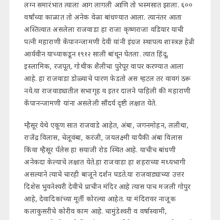
लग्न समारंभात त्याला आग लागली आणि तो भस्मसात झाला. ६००
वर्षांच्या काळात तो अनेक वेळा बांधण्यात आला. त्यानंतर आता
अस्तित्वात असलेला राजवाडा हा राजा कृष्णराजा वडियार याची
पत्नी महाराणी केंपानन्जामणी देवी यांनी इंग्रज स्थापत्य शास्त्रज्ञ हेन्री
आर्यवीन याच्याकडून १९१२ साली बांधून घेतला. त्यात हिंदू,
इस्लामिक, रजपूत, गोथीक शैलीचा पुरेपूर वापर करण्यात आला
आहे. हा राजवाडा डोळ्याचे पारण फेडतो अस म्हटल तर वावगं ठरू
नये.या राजवाड्यातील सभागृह व इतर दालने पाहिली की महाराणी
केंपानन्जामणी यांना असलेली सौंदर्य दृष्टी लक्षात येते.
म्हैसूर येथे एकूण सात राजवाडे आहेत, अंबा, जगनमोहन, ललीथा,
राजेंद्र विलास, चेलूवंबा, करंजी, जयलक्ष्मी यापैकी अंबा विलास
किंवा म्हैसूर पँलेस हा सयाजी रोड स्थित आहे. याचीच बांधणी
अनेकदा केल्याचे लक्षात येते.हा राजवाडा हा शहराच्या मध्यभागी
असल्याने त्याचे चारही बाजूने दर्शन घडते.या राजवाड्याच्या उत्तर
दिशेस भुवनेश्वरी देवीचे प्राचीन मंदिर आहे त्यास पाच मजली गोपुर
आहे, देवादिकांच्या मूर्ती कोरल्या आहेत. या मंदिरावर नाजूक
कलाकुसरीचे कोरीव काम आहे. चामुंडेश्वरी व वर्षास्वामी,