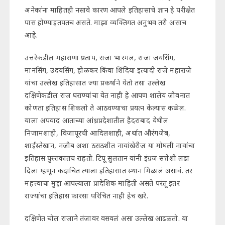
अनेकांना माहितही नसावे कारण आपले इतिहासाचे ज्ञान हे परीक्षेत
पास होण्याइतपतच असते. माझा व्यक्तिगत अनुभव तरी असाच
आहे.
उत्तरेकडील महाराणा प्रताप, राजा भारमल, राजा जयसिंग,
मानसिंग, उदयसिंग, होळकर किंवा शिंदिया इत्यादी राजे महाराजे
यांचा उल्लेख इतिहासात ज्या प्रकर्षाने येतो तसा उल्लेख
दक्षिणेकडील राज घराण्यांचा येत नाही हे आपण शालेय जीवनात
कोणता इतिहास शिकलो ते आठवण्याचा प्रयत्न केल्यास कळेल.
याला अपवाद आताच्या आंध्रप्रदेशातील हैदराबाद येथील
निजामशाही, विजापूरची आदिलशाही, अर्थात औरंगजेब,
शाईस्तेखान, नजीब अशा ठसठशीत नावांखेरीज या मोघली नावांचा
इतिहास पुस्तकातच राहतो. टिपू सुलतान यांनी इंग्रज सत्तेशी लढा
दिला म्हणून कदाचित त्याला इतिहासात स्थान मिळालं असावं. तर
महत्त्वाचा मुद्दा आपल्याला प्रादेशिक माहिती असते परंतू इतर
राज्यांचा इतिहास फारसा परिचित नाही हेच खरे.
दक्षिणेत चोल राजाने तंजावर वसवलं असा उल्लेख आढळतो. या