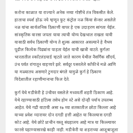
करोना काळात या राज्याने अनेक नव्या गोष्टींचे तंत्र विकसीत केले.
हाताचा स्पर्श होऊ नये म्हणून फुट कंट्रोल नळ किंवा सेन्सर असलेले
नळ यांचा सार्वजनिक ठिकाणी वापर हे एक उदाहरण सांगता येईल.
सांस्कृतिक वारसा जपता यावा त्याची योग्य देखभाल राखता यावी
यासाठी सर्वच ठिकाणी योग्य ते शुल्क आकारत असल्याने हे वैभव
पूढील कित्येक पिढ्यांना पाहता येईल याची खात्री वाटते. कुर्गला
भारतातील स्काँटलंडयार्ड म्हटले जाते कारण येथील नैसर्गिक सौंदर्य,
उंच पर्वत रांगातून वाहणारे झरे. सर्वदूर पसरलेले काँफीचे मळे आणि
या मळ्यातच असणारे टुमदार बंगले यामुळे कुर्ग हे ठिकाण
विदेशातील रहाणीमानाचा फिल देते.
कुर्ग येथे मडीकेरी हे उंचीवर वसलेले मध्यवर्ती शहरी ठिकाण आहे.
येथे रहाण्यासाठी हाँटेल्स तसेच होम स्टे असे दोन्ही पर्याय उपलब्ध
आहेत. येथे गढी वाटावी असा १७ व्या शतकातील छोटा किल्ला आहे
याच्या प्रवेश व्दारावर दोन दगडी हत्ती आहेत या किल्ल्यास दगडी
कोट आहे. येथे छोटे प्राचीन वस्तू संग्रहालय आहे मात्र या किल्ल्यावर
फारसे पहाण्यासारखे काही नाही. मडीकेरी या शहराच्या आजूबाजूला