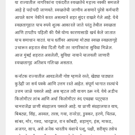
या राज्यातील नागरिकांना एकंदरीत स्वच्छतेचे महत्त्व नक्की समजले
आहे हे पदोपदी जाणवते. स्वच्छतेची जाणीव असणारे पुरेसे कर्मचारी
आपले काम नेकीने करत असल्याने शहर सुंदर राखले गेले आहे. येथे
स्वछतागृहात पाच रुपये शुल्क आकारले जाते परंतु तेथील स्वच्छता
आणि टापटीप पहिली की पैसे योग्य कारणासाठी खर्च केले जातात
याच समाधान वाटतं. याच धर्तीवर आपल्या मोठ्या स्वच्छ स्वछतागृहे
उभारून शहरात सेवा दिली गेली तर नागरिकांना सुविधा मिळेल.
आज मुंबई शहरात असलेली, सुविधा नावाने चालवली जाणारी
स्वच्छतागृह अतिशय गलिच्छ असतात.
कर्नाटक राज्यातील आवडलेली गोष्ट म्हणजे रस्ते, खेड्या पाड्यात
कुठेही जा सर्व पक्के आणि उत्तम रस्ते आहेत. संपूर्ण भागात रस्त्यांचे
उत्तम जाळे पसरले आहे अस म्हटल तरी वावग ठरू नये. येथे अडीच
किलोमीटर लांब आणि अर्धा किलोमीटर रुंद एवढ्या पट्ट्यात
चामराजेंद्रा प्राणी संग्रहालय पसरले आहे. या प्राणी संग्रहालयात वाघ,
बिबट्या, सिंह, अस्वल, तरस, गवा, रानरेडा, डुक्कर, हरणे, चितळ,
सांबर, मोर, गरुड, भारद्वाज, रान कोंबडी, शहामृग, हंस, माकड,
अजगर, साप, असे अनेक भारतीय वंशाचे पशू, पक्षी, सरीसृप तसेच