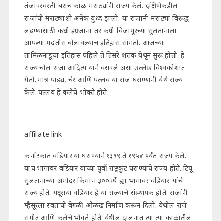
तंजावरवरती बराच काळ मराठ्यांनी राज्य केलं. दक्षिणेकडील
राजांची मराठ्यांशी अनेक युध्द झाली. या राजांनी मराठ्या विरूद्ध
लढण्यासाठी कधी इंग्रजांना तर कधी विजापूरच्या सुलतानाला
आपल्या मदतीस बोलावल्याच इतिहास सांगतो. आजच्या
तामिळनाडूचा इतिहास पहिले ते तिसरे शतक येथून सुरू होतो. हे
राज्य चोल राजा आदित्य याने वसवले असा उल्लेख विश्वकोशात
येतो. मात्र पांड्य, चेर आणि पल्लव या राज घराण्यांनी येथे राज्य
केले. पल्लव हे कलेचे भोक्ते होते.
affiliate link
कर्नाटकात वडियार या घराण्याने १३९९ ते १९५४ पर्यंत राज्य केले.
याच भागावर वडियार यांच्या पुर्वी राष्ट्रकुट घराण्याचे राज्य होते. टिपू
सुलतानाच्या अगोदर किमान ३००वर्षे ह्या भागावर वडियार यांचे
राज्य होते. यदूराया वडियार हे या राज्याचे संस्थापक होते. राजांनी
म्हैसूरला स्वतःची वेगळी ओळख निर्माण करून दिली. येथील राजे
संगीत आणि कलेचे भोक्ते होते. येथील दालनात त्या त्या काळातील