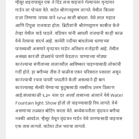
म्हैसूर शहरापासून एक ते दिड तास वाहनाने गेल्यानंतर वृन्दावन
गार्डन ला पोचता येते. वाटेत श्रीरंगपट्टणम लागते. येथील किल्ला
राजा तिम्मणा नायक याने १४५४ साली बांधला. येथे लाल महाल
आणि टिपूचा राजवाडा होता. ब्रिटीशांनी श्रीरंगपट्टणम काबीज केले
तेव्हा येथील वाडे पाडले. वडियार यांनी आपली राजधानी काही काळ
येथे नेल्याचा संदर्भ आहे. कावेरी नदीवर बांधलेल्या धरणाच्या
पायथ्याशी असणारे वृन्दावन गार्डन अतिशय मनोहारी आहे. तेथील
असंख्य कारंजी डोळ्यांचे पारणे फेडतात. पाण्याच्या मोठ्या
कारंज्याचा संगीताच्या तालावरील आविष्कार पाहण्यासाठी लोकांची
गर्दी होते. हा बगीच्या तीस ते चाळीस एकर परिसरात पसरला असून
कारंज्याची रचना पायरी पध्दतीने केली असल्याने ही बाग
कारंज्यासह सेल्फी घेण्याऱ्या कुटुंबासाठी नक्कीच उत्तम ठिकाण
आहे.संध्याकाळी ६.३० नंतर दर अर्ध्या तासाच्या अंतराने येथे Water
Fountain light Show होतो तो पाहण्यासाठी रिघ लागते. येथे
असणाऱ्या तळ्यात बोटिंग करता येते. बच्चेकंपनीला वृंदावन बगीचा
नक्की आवडेल. म्हैसूर येथून वृंदावन गार्डन येथे जाण्यासाठी वाहनास
एक तास लागतो. वाटेवर टोल भरावा लागतो.