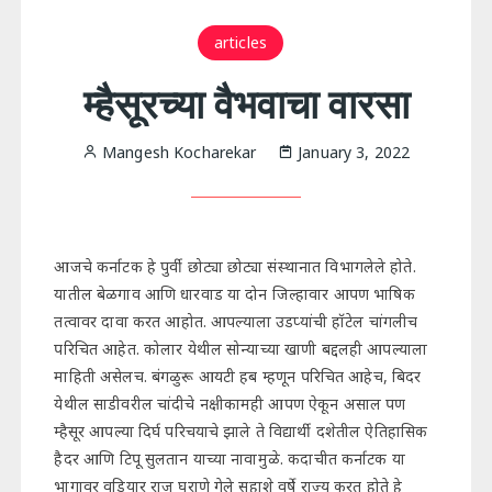
articles
म्हैसूरच्या वैभवाचा वारसा
Mangesh Kocharekar
January 3, 2022
आजचे कर्नाटक हे पुर्वी छोट्या छोट्या संस्थानात विभागलेले होते.
यातील बेळगाव आणि धारवाड या दोन जिल्हावार आपण भाषिक
तत्वावर दावा करत आहोत. आपल्याला उडप्यांची हॉटेल चांगलीच
परिचित आहेत. कोलार येथील सोन्याच्या खाणी बद्दलही आपल्याला
माहिती असेलच. बंगळुरू आयटी हब म्हणून परिचित आहेच, बिदर
येथील साडीवरील चांदीचे नक्षीकामही आपण ऐकून असाल पण
म्हैसूर आपल्या दिर्घ परिचयाचे झाले ते विद्यार्थी दशेतील ऐतिहासिक
हैदर आणि टिपू सुलतान याच्या नावामुळे. कदाचीत कर्नाटक या
भागावर वडियार राज घराणे गेले सहाशे वर्षे राज्य करत होते हे