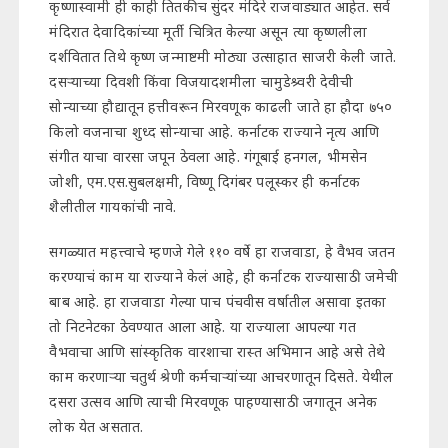
कृष्णास्वामी ही काही तितकीच सुंदर मंदिरे राजवाड्यात आहेत. सर्व
मंदिरात देवादिकांच्या मूर्ती चित्रित केल्या असून त्या कृष्णलीला
दर्शवितात तिथे कृष्ण जन्माष्टमी मोठ्या उत्साहात साजरी केली जाते.
दसऱ्याच्या दिवशी किंवा विजयादशमीला चामुडेश्र्वरी देवीची
सोन्याच्या हौद्यातून हत्तीवरून मिरवणूक काढली जाते हा हौदा ७५०
किलो वजनाचा शुध्द सोन्याचा आहे. कर्नाटक राज्याने नृत्य आणि
संगीत याचा वारसा जपून ठेवला आहे. गंगूबाई हनगल, भीमसेन
जोशी, एम.एस.सुबलक्षमी, विष्णू दिगंबर पलूस्कर ही कर्नाटक
शैलीतील गायकांची नावे.
सगळ्यात महत्त्वाचे म्हणजे गेले ११० वर्षे हा राजवाडा, हे वैभव जतन
करण्याचं काम या राज्याने केलं आहे, ही कर्नाटक राज्यासाठी जमेची
बाब आहे. हा राजवाडा गेल्या पाच पंचवीस वर्षातील असावा इतका
तो निटनेटका ठेवण्यात आला आहे. या राज्याला आपल्या गत
वैभवाचा आणि सांस्कृतिक वारशाचा रास्त अभिमान आहे असे तेथे
काम करणाऱ्या चतुर्थ श्रेणी कर्मचाऱ्यांच्या आचरणातून दिसते. येथील
दसरा उत्सव आणि त्याची मिरवणूक पाहण्यासाठी जगातून अनेक
लोक येत असतात.