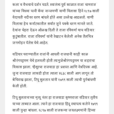
कला व वैभवाचे दर्शन घडते. स्वातंत्र्य पुर्व काळात राजा चामराज
यांच्या विधवा पत्नी केंपा नान्जमणी वाणी विलासा हिने १८९७ साली
वेदावती नदीवर धरण बांधले होते असा उल्लेख आढळतो. वाणी
विलासा हेच कर्नाटकातील सर्वात जुने पक्के धरण मानले जाते.
देवांना चेहरा देऊन ओळख दिली ते राजा रविवर्मा याच वडियार
कुटुंबातील. राजा रविवर्मा यांनी रेखाटन केलेली अनेक तैलचित्र
जगमोहन पॅलेस येथे आहेत.
वडियार घराण्यातील राजांनी आपली राजधानी काही काळ
श्रीरंगपट्टणम येथे हलवली होती त्यामुळेश्रीरंगपट्टणम या शहराचा
विकास झाला. म्हैसूरचा राजवाडा हा प्रशस्त आणि नेत्रदिपक आहे.
जुना राजवाडा लाकडी होता त्याला १६३८ साली आग लागून तो
बेचिराख झाला, टिपू सुलतान यांनी १७९९ साली त्याची पुर्नबांधणी
केली होती.
टिपू सुलतानाच्या मृत्यू नंतर हा राजवाडा कृष्णराजा वडियार तृतीय
याच्या ताब्यात आला. त्याने हा राजवाडा हिंदू स्थापत्य कलेने १७९९
साली पुन्हा बांधला. १८९७ साली राजकन्या जयलक्ष्ममांनी हिच्या