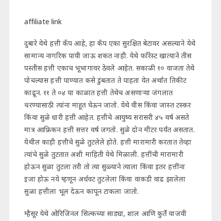
affiliate link
दुबारे येथे हत्ती कँप आहे, हा कँप एका सुरक्षित बेटावर असल्याने येथे
सामान्य नागरिक पायी जाऊ शकत नाही. येथे फाँरेस्ट खात्याने तीस
पस्तीस हत्ती एकाच भूभागावर ठेवले आहेत. सकाळी १० वाजता तेथे
पोचल्यास हत्ती पाण्यात कसे डुंबतात ते पाहता येत अर्थात तिकीट
काढून. ११ ते ०४ या काळात हत्ती तेथेच असणाऱ्या जंगलात
चरण्यासाठी त्यांना माहूत घेऊन जातो. येथे वीस किंवा जास्त टस्कर
किंवा सुळे धारी हत्ती आहेत. हत्तीचे आयुष्य सरासरी ४५ वर्ष असते
मात्र आफ्रिकन हत्ती सत्तर वर्ष जगतो. सुळे दोन मीटर पर्यंत असतात.
येथील काही हत्तीचे सुळे तुटलेले होते. हत्ती मारामारी करतात तेव्हा
त्यांचे सुळे तुटतात अशी माहिती येथे मिळाली. हत्तींची मारामारी
होऊन सुळा तुटला तरी तो त्या सुळ्याने त्याला किंवा इतर हत्तींना
इजा होऊ नये म्हणून अर्धवट तुटलेला किंवा वाकडी वाढ झालेला
सुळा हत्तीला भूल देऊन कापून टाकला जातो.
म्हैसूर येथे ओरिजिनल सिल्कच्या साड्या, शाल आणि कुर्ते वाजवी