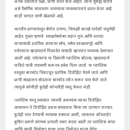
अनेक देशातील पक्षी, प्राणी जतन केले आहेत. त्यांना सुसह्य वाटावे
असे नैसर्गिक वातावरण जपण्याचा व्यवस्थापनाने प्रयत्न केला आहे.
काही भागात पाणी खेळवले आहे.
भारतीय प्राण्यापासून बेंगाँल टायगर, चिपांझी सारखे परदेशी पाहूणेही
आहेत. मुख्य म्हणजे. स्वच्छतेबरोबर लहान मुल आणि स्तनदा
यांच्यासाठी ठराविक अंतरावर सोय, तसेच स्वच्छतागृहे आणि
पर्यटकांना खाद्यपदार्थ मिळावेत यासाठी खानपान व्यवस्था ठेवण्यात
आली आहे. पर्यटकांना या ठिकाणी प्लास्टिक बाँटल्स, खाद्यपदार्थ
पाकिटे यांची तपासणी करूनच प्रवेश दिला जातो. या प्लास्टिक
वस्तूवर बारकोड चिकटवून ठराविक डिपॉझिट घेतले जाते आणि
प्राणी संग्रहालय सोडताना बारकोड स्कँन करून परत केले जाते
त्यामुळे कोणीही कुठेही कोणतीही वस्तू फेकत नाही.
प्लास्टिक वस्तू प्रवासात न्यायची असल्यास त्यावर डिपॉझिट
आकारून ते डिपॉझिट प्रवास संपवताना किंवा त्या दरम्यान राज्यात
कुठेही परत देण्याची व्यवस्था राबवता आली, त्याकरता आँनलाईन
बुकिंग प्रमाणे संगणक प्रणाली तयार करता आली तर प्लास्टिक वापर
आणि त्याची विल्हेवाट यावर उत्तम नियोजन करता येईल.