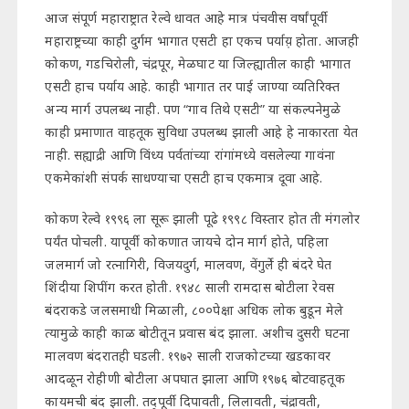
आज संपूर्ण महाराष्ट्रात रेल्वे धावत आहे मात्र पंचवीस वर्षांपूर्वी
महाराष्ट्रच्या काही दुर्गम भागात एसटी हा एकच पर्याय़़ होता. आजही
कोकण, गडचिरोली, चंद्रपूर, मेळघाट या जिल्ह्यातील काही भागात
एसटी हाच पर्याय आहे. काही भागात तर पाई जाण्या व्यतिरिक्त
अन्य मार्ग उपलब्ध नाही. पण “गाव तिथे एसटी” या संकल्पनेमुळे
काही प्रमाणात वाहतूक सुविधा उपलब्ध झाली आहे हे नाकारता येत
नाही. सह्याद्री आणि विंध्य पर्वतांच्या रांगांमध्ये वसलेल्या गावंना
एकमेकांशी संपर्क साधण्याचा एसटी हाच एकमात्र दूवा आहे.
कोकण रेल्वे १९९६ ला सूरू झाली पूढे १९९८ विस्तार होत ती मंगलोर
पर्यंत पोचली. यापूर्वी कोकणात जायचे दोन मार्ग होते, पहिला
जलमार्ग जो रत्नागिरी, विजयदुर्ग, मालवण, वेंगुर्ले ही बंदरे घेत
शिंदीया शिपींग करत होती. १९४८ साली रामदास बोटीला रेवस
बंदराकडे जलसमाधी मिळाली, ८००पेक्षा अधिक लोक बुडून मेले
त्यामुळे काही काळ बोटीतून प्रवास बंद झाला. अशीच दुसरी घटना
मालवण बंदरातही घडली. १९७२ साली राजकोटच्या खडकावर
आदळून रोहीणी बोटीला अपघात झाला आणि १९७६ बोटवाहतूक
कायमची बंद झाली. तद्पूर्वी दिपावती, लिलावती, चंद्रावती,