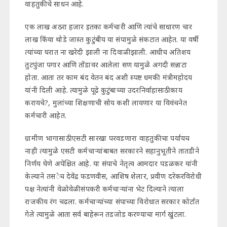
वाहतुकीचे साधन आहे.
एक लाख अठरा हजार इतका कर्मचारी आणि त्यांचे साधारण चार
लाख किंवा थोडे जास्त कुटुंबीय या संपामुळे संकटात आहेत. या वर्षी
त्यांच्या घरात ना खरेदी झाली ना दिवाळी झाली. आधीच अतिशय
तुटपुंजा पगार आणि तोंडावर आलेला सण यामुळे अगदी सन्नाटा
होता. आता तर काम बंद वेतन बंद अशी स्पष्ट धमकी मंत्रीमहोदय
यांनी दिली आहे. त्यामुळे पूढे कुटुंबाच्या उदरनिर्वाहासाठी काय
करायचे?, मुलांच्या शिक्षणाची सोय कशी लावणार या विवंचनेत
कर्मचारी आहेत.
ग्रामीण भागासाठी एसटी सारखा परवडणारा वाहतुकीचा पर्यायच
नाही त्यामुळे एसटी कर्मचाऱ्यांबाबत सरकारने सहानुभूतीने तातडीने
निर्णय घेणे अपेक्षित आहे. या संपाचे नेतृत्व आमदार पडळकर यांनी
केल्याने तसेच देवेंद्र फडणवीस, आशिष शेलार, प्रवीण दरेकरविरोधी
पक्ष नेत्यांनी वेळोवेळी संपकरी कर्मचाऱ्यांना भेट दिल्याने त्याला
राजकीय रंग चढला. कर्मचाऱ्यांच्या संपाच्या विरोधात सरकार कोर्टात
गेले त्यामुळे आता सर्व बाहेरून तडजोड करण्याचा मार्ग खुंटला.