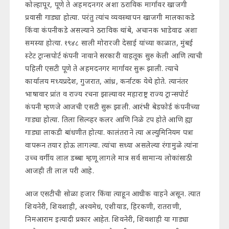
कोल्हापूर, पूणे ते अहमदनगर अशा ठराविक मार्गावर खाजगी
प्रवासी गाड्या होत्या. परंतु त्यांच व्यवस्थापन खाजगी मालकाकडे
किंवा कंपनीकडे असल्याने ठराविक थांबे, अचानक भाडेवाढ अशा
समस्या होत्या. १९४८ साली मोरारजी देसाई यांच्या काळात, मुंबई
स्टेट ट्रान्सपोर्ट कंपनी नावाने सरकारी वाहतूक सुरु केली आणि त्याची
पहिली एसटी पूणे ते अहमदनगर मार्गावर सुरू झाली. त्याचे
कार्यालय मध्यप्रदेश, गुजरात, आंध्र, कर्नाटक येथे होते. त्यानंतर
भाषावार प्रांत व राज्य रचना झाल्यावर महाराष्ट्र राज्य ट्रान्सपोर्ट
कंपनी म्हणजे आजची एसटी सुरू झाली. आरंभी बेडफोर्ड कंपनीच्या
गाड्या होत्या. तिला सिल्व्हर कलर आणि निळे टप होते आणि ह्या
गाड्या लाकडी बांधणीत होत्या. कालंतराने त्या अल्युमिनियम पत्रा
वापरून तयार होऊ लागल्या. त्यांचा सध्या असलेल्या रंगामुळे त्यांना
उच्च वर्गीय लाल डब्बा म्हणू लागले मात्र सर्व सामान्य लोकांसाठी
आजही ती लाल परी आहे.
आज एसटीची सोळा हजार किंवा त्याहून आधीक वाहने असून. त्यात
शिवनेरी, शिवशाही, अश्वमेध, एशीयाड, हिरकणी, रातराणी,
निमआराम इत्यादी प्रकार आहेत. शिवनेरी, शिवशाही या गाड्या