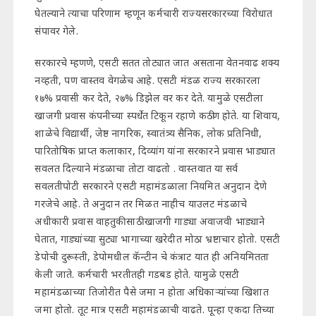
घेतल्याने त्याचा परिणाम म्हणून कर्मचारी राज्यसरकारच्या विरोधात
संपावर गेले.
सरकारचे म्हणणे, एसटी सतत तोट्यात जात असताना वेतनवाढ शक्य
नव्हती, पण वास्तव वेगळेच आहे. एसटी मंडळ राज्य सरकारला
१७% प्रवासी कर देते, २७% डिझेल वर कर देते. यामुळे एसटीला
खाजगी प्रवास कंपनीच्या स्पर्धेत टिकून रहाणे कठीण होते. या शिवाय,
शाळेचे विद्यार्थी, जेष्ठ नागरिक, स्वातंत्र्य सैनिक, लोक प्रतिनिधी,
पारितोषिक प्राप्त कलाकार, दिव्यांग यांना सरकारने प्रवास भाड्यात
सवलत दिल्याने मंडळाचा तोटा वाढतो . वास्तवात या सर्व
सवलतीपोटी सरकारने एसटी महामंडळाला नियमित अनुदान देणे
गरजेचे आहे. ते अनुदान तर मिळत नाहीच याउलट मंडळाचे
अधीकारी प्रवास वाहतुकीसाठी खाजगी गाड्या अवाजवी भाड्याने
घेतात, गाड्यांच्या सुट्या भागाच्या खरेदीत मोठा भ्रष्टाचार होतो. एसटी
डेपोची दुरूस्ती, डेपोमधील कॅन्टीन चे कंत्राट यात ही अनियमितता
केली जाते. कर्मचारी भरतीतही गडबड होते. यामुळे एसटी
महामंडळाच्या तिजोरीत पैसे जमा न होता अधिकाऱ्यांच्या खिशात
जमा होतो. तूट मात्र एसटी महामंडळाची वाढते. पून्हा एकदा तिच्या