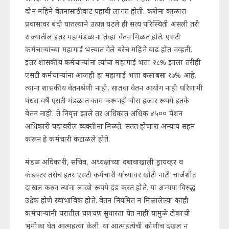
दोन महिने वेतनासाठी वाट पहावी लागत होती. करोना काळात
प्रवासावर बंदी घातल्याने उत्पन्न घटले ही सत्य परिस्थिती असली तरी
राज्यातील इतर महामंडळाना तेव्हा वेतन मिळत होते. एसटी
कर्मचाऱ्यांच्या महागाई भत्त्यात गेले बरेच महिने वाढ होत नव्हती.
इतर शासकीय कर्मचाऱ्यांना त्यांचा महागाई भत्ता २८% झाला तरीही
एसटी कर्मचाऱ्यांना आजही हा महागाई भत्ता कसाबसा १७% आहे.
त्यांना शासकीय वेतनश्रेणी नाही, सातवा वेतन आयोग नाही परिणामी
पंधरा वर्षे एसटी मंडळात काम करूनही वीस हजार रूपये इतके
वेतन नाही. ते निवृत्त झाले तर अधिकात अधिक ४५०० पेंशन
अधिकारी पदावरील व्यक्तींना मिळते. सतत होणारा अन्याय सहन
करून हे कर्मचारी कंटाळले होते.
मंडळ अधिकारी, सचिव, अध्यक्षांच्या दबावाखाली ड्रायव्हर व
कंडक्टर तसेच इतर एसटी कर्मचारी यांच्यावर खोटी नाटी चार्जशीट
दाखल करुन त्यांना लाखो रूपये दंड करत होते. या अन्यया विरुद्ध
उद्रेक होणे स्वाभाविक होते. वेतन नियमित न मिळालेल्या काही
कर्मचाऱ्यांनी घरातील चणचण सुधारता येत नाही यामुळे टोकाची
भुमीका घेत आत्महत्या केली. या आत्महत्येची कोणीच दखल न