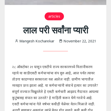
articles
लाल परी सर्वांना प्यारी
Mangesh Kocharekar
November 22, 2021
२८ ऑक्टोबर २१ पासून एसटीचे राज्य सरकारमध्ये विलानीकरण
व्हावे या साठी एसटी कर्मचाऱ्यांचा संप सुरु आहे, आज पर्यंत त्यावर
तोडगा काढण्यात सरकारला यश आलेल नाही. ग्रामीण भागातील
व्यवहार ठप्प झाला आहे. या कर्मचाऱ्यांनी संपाचे हत्यार का उगारले?
संपूर्ण राज्यात विखुरलेले हे एसटी कर्मचारी आझाद मैदानात आपल्या
कुटुंबासह संपात का उतरले? हे माहिती करून घेणे गरजेचे आहे.
एसटी कर्मचाऱ्यांना गेले वर्षभर कधीही वेळेवर वेतन मिळाले नाही.
अगदी सणावार असतांना त्यांचे वेतन होत नव्हते. कधी कधी दोन