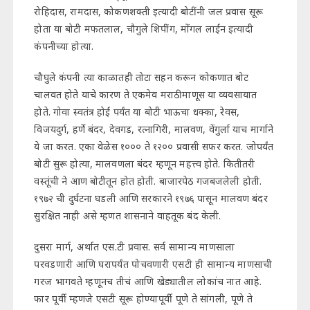
रोहिदास, रामदास, कोकणशक्ती इत्यादी बोटींनी जल प्रवास सूरू
होता या बोटी मफतलाल, चौगुले शिपींग, मोंगल लाईन इत्यादी
कंपनीच्या होत्या.
चौघुले कंपनी त्या काळातही तोटा सहन करून कोकणात बोट
चालवत होते याचे कारण ते एकमेव मराठी माणूस या व्यवसायात
होते. गोवा स्वतंत्र होई पर्यंत या बोटी भाऊचा धक्का, रेवस,
विजयदुर्ग, हर्णे बंदर, देवगड, रत्नागिरी, मालवण, वेंगुर्ला याच मार्गाने
ये जा करत. एका वेळेस १००० ते १२०० प्रवासी सफर करत. जोपर्यंत
बोटी सुरू होत्या, मालवणला बंदर म्हणून महत्त्व होते. कितीतरी
वस्तूंची ने आण बोटीतून होत होती. बाजारपेठ गजबजलेली होती.
१९७२ ची दुर्घटना घडली आणि सरकारने १९७६ पासून मालवण बंदर
सुरक्षित नाही असे म्हणत शासनाने वाहतूक बंद केली.
दुसरा मार्ग, अर्थात एस.टी प्रवास. सर्व सामान्य माणसाला
परवडणारी आणि घरापर्यंत पोचवणारी एसटी ही सामान्य माणसाची
गरज भागवते म्हणूनच तीचं आणि खेड्यातील लोकांच नात आहे.
फार पूर्वी म्हणजे एसटी सूरू होण्यापूर्वी पूणे ते सांगली, पूणे ते