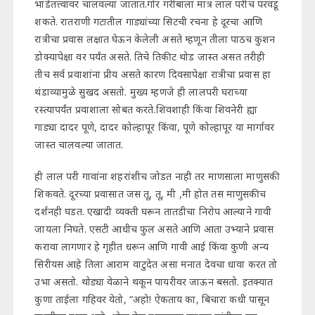
भाडेतत्त्वावर चालवल्या जातात.गोर गरीबाला मात्र लाल परीच परवडू
शकते. रातराणी गटातील गाड्यांच्या सिटची रचना हे दूरचा आणि
रात्रीचा प्रवास लक्षात घेऊन केलेली असते म्हणून तीला पाठच कुशन
डोक्यापेक्षा वर पर्यंत असते. तिचे तिकीट थोड जास्त असत तरीही
तीच सर्व प्रवाशांना प्रीय असते कारण दिवसापेक्षा रात्रीचा प्रवास हा
थंडाव्यामुळे सुखद असतो. मुख्य म्हणजे ही लालपरी घराच्या
रस्त्यापर्यंत प्रवाशाला सोबत करते.शिवशाही किंवा शिवनेरी ह्या
गाड्या दादर पूणे, दादर कोल्हापूर किंवा, पूणे कोल्हापूर या मार्गावर
जास्त चालवल्या जातात.
ही लाल परी गावांना शहरांशीच जोडत नाही तर माणसाला माणुसकी
शिकवते. दूरच्या प्रवासात जस तू, तू, मी ,मी होत तस माणुसकीच
दर्शनही घडत. एखादी व्यक्ती घरून तातडीचा निरोप आल्याने गावी
जायला निघते. एसटी आधीच फुल असते आणि आता उभ्याने प्रवास
करावा लागणार हे गृहीत धरून आणि गावी आई किंवा कुणी अन्य
सिरीयस आहे तिला आराम वाटुदेत असा मनात देवचा धावा करत तो
उभा असतो. थोड्या वेळाने थकून पायरीवर जाऊन बसतो. इतक्यात
कुणा ताईला गहिवर येतो, “अहो! ऐकताय का, बिचारा कधी पासून