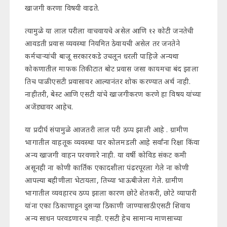
खाजगी करणा विषयी वाढते.
त्यामुळे या लाल परीला वाचवायचे असेल आणि १२ कोटी जनतेची
आवडती प्रवास व्यवस्था नियमित ठेवायची असेल तर जनतेने
कर्मचाऱ्यांची बाजू सरकारकडे उचलून धरली पाहिजे अन्यथा
कोकणातील माफक तिकीटात बोट प्रवास जसा कायमचा बंद झाला
तिच पाळी एसटी प्रवासावर आल्यानंतर शोक करण्यात अर्थ नाही.
नाहीतरी, बेस्ट आणि एसटी यांचे खाजगीकरण करणे हा विषय यांच्या
अजेंड्यावर आहेच.
या प्रदीर्घ संपामुळे आजतरी लाल परी ठप्प झाली आहे . ग्रामीण
भागातील वाहतूक व्यवस्था पार कोलमडली आहे सर्वांना रिक्षा किंवा
अन्य खाजगी वाहन परवणारे नाही. या वर्षी कोविड संकट कमी
असूनही ना कोणी कार्तिक एकादशीला पंढरपूरला गेले ना कोणी
आपल्या बहीणीला भेटायला, तिच्या भाऊबीजेला गेले. ग्रामीण
भागातील व्यवहारच ठप्प झाला कारण छोटे शेतकरी, छोटे व्यापारी
यांना एका ठिकाणाहून दुसऱ्या ठिकाणी जाण्यासाठी एसटी शिवाय
अन्य साधन परवडणारच नाही. एसटी हेच सामान्य माणसाच्या