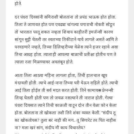
होते.
दर पंधरा दिवसांनी समिराशी बोलतांना तो प्रचंड भाऊक होत होता.
तिला ते जाणवत होत पण एवढ्या चांगल्या पगाराची नोकरी सोडून
तो भारतात परतू शकत नव्हता शिवाय काहीतरी इमर्जन्सी कारण
सांगून सुट्टी घेतली तर स्वतःच्या तिकीटाने यावे लागले असते आणि ते
परवडणारे नव्हते, तिच्या डिलिव्हरीच्या वेळेस त्याने हजर रहावे असा
तिचा आग्रह होता. त्यालाही आपल्या बाळाची प्रतीक्षा होतीच पण ते
त्याला रजा मिळण्यावर अवलंबून होते.
आता तिला आठवा महिना लागला होता, तिची हालचाल खूप
मंदावली होती. त्याचे आई-नाना तिच्या घरी येऊन राहिले होते. त्याची
आई तिला होईल ती सर्व मदत करत होती. तिने कामावरून प्रेग्नन्सी
लिव्ह घेतली होती पण तो जवळ नसल्याने ती नाराज होती. गेल्या
पंधरा दिवसात त्याने तिची काळजी वाटून दोन तीन वेळा फोन केला
होता. बोलताना तो खोकला तशी तिने शंका व्यक्त केली. “संदीप तू
का खोकतोयस? तुला बरं नाही की मग.. तू सिगारेट तर पित नाहीस
ना? मला खरं सांग, संदीप मी काय विचारतेय?