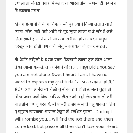
इथे त्याला जेवढा पगार मिळत होता भारतातील कोणत्याही कंपनीत
मिळालाच नसता.
दोन महिन्यांनी तीची मासिक पाळी चुकल्याचे तिच्या लक्षात आले.
त्याचा कॉल कधी येतो आणि ती गुड न्युज त्याला कधी सांगते असे
तिला झाले होते. रोज ती आपल्या शरीरात होणारे बदल पाहून
हरखून जात होती पण याचे कौतुक करायला तो हजर नव्हता.
ती प्रेग्नेंट राहिली हे चक्क पंधरा दिवसांनी त्याचा ट्रंक कॉल आला
तेव्हा त्याला कळले. तो आनंदाने ओरडला,”Hइy! Did I not say,
you are not alone. Sweet heart I am, I have no
word to express my gratitude.” ती भाऊक झाली होती,”
संदीप अशा आनंदाच्या वेळी तू सोबत हवा होतास. मला तुझा तो
मोठा पगार नको किंवा भविष्यातील स्वप्ने नाही रंगवता आली तरी
चालतील पण तू परत ये. मी एकटी हे सगळ नाही पेलू शकत.” तिचा
मुसमुसत रडण्याचा आवाज ऐकून तो स्तंभित झाला. “Darling I
will Promise you, I will find the Job there and then
come back but please till then don’t lose your Heart.