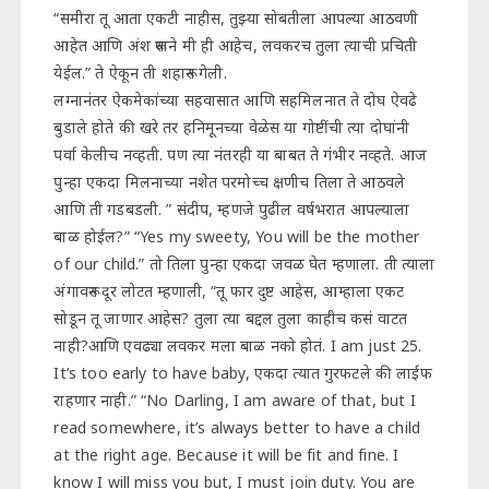
“समीरा तू आता एकटी नाहीस, तुझ्या सोबतीला आपल्या आठवणी
आहेत आणि अंश रूपाने मी ही आहेच, लवकरच तुला त्याची प्रचिती
येईल.” ते ऐकून ती शहारून गेली.
लग्नानंतर ऐकमेकांच्या सहवासात आणि सहमिलनात ते दोघ ऐवढे
बुडाले होते की खरे तर हनिमूनच्या वेळेस या गोष्टींची त्या दोघांनी
पर्वा केलीच नव्हती. पण त्या नंतरही या बाबत ते गंभीर नव्हते. आज
पुन्हा एकदा मिलनाच्या नशेत परमोच्च क्षणीच तिला ते आठवले
आणि ती गडबडली. ” संदीप, म्हणजे पुढील वर्षभरात आपल्याला
बाळ होईल?” “Yes my sweety, You will be the mother
of our child.” तो तिला पुन्हा एकदा जवळ घेत म्हणाला. ती त्याला
अंगावरून दूर लोटत म्हणाली, “तू फार दुष्ट आहेस, आम्हाला एकट
सोडून तू जाणार आहेस? तुला त्या बद्दल तुला काहीच कसं वाटत
नाही?आणि एवढ्या लवकर मला बाळ नको होतं. I am just 25.
It’s too early to have baby, एकदा त्यात गुरफटले की लाईफ
राहणार नाही.” “No Darling, I am aware of that, but I
read somewhere, it’s always better to have a child
at the right age. Because it will be fit and fine. I
know I will miss you but, I must join duty. You are