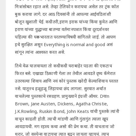
मित्रांसोबत रहात असे. तेव्हा टेलिफोन करायचा असेल तर ट्रंक कॉल
बुक करावा लागे. दर आठ दिवसांनी तो आपल्या आईवडिलांशी
बोलून खुशाली घेई. कधीतरी,इराण इराक यांच्या किंवा कुवेत आणि
इराण यांच्या युद्धाच्या बातम्या वर्तमानपत्रात किंवा दूरदर्शनवर
पहिल्या की घरून भारतात परतण्याविषयी सांगितले जाई. तो आपण
इथे सुरक्षित असून Everything is normal and good असं
सांगून त्यांना आश्वस्त करत असे.
तिथे वेळ घालवायला तो कधीकधी घराबाहेर पडला की एकटाच
फिरत बसे. एखाद्या ठिकाणी गेला तर तेथील आवडते दृष्य कॅमेरात
उतरवल्या शिवाय आणि नवं कोरं पुस्तक खरेदी केल्याशिवाय परतत
नसे. यातूनच हळूहळू लिहायचा छंद लागला. सुरवात अर्थात
वाचलेल्या पुस्तकाचे रसग्रहण. प्रामुख्याने इंग्रजी ऑथर. Dयाn
Brown, Jane Austen, Dickens, Agatha Christie,
J.K.Rowling, Ruskin Bond, John Keats यांची पुस्तके त्यांनी
वाचून काढली होती. त्याची मांडणी आणि गुंतागुंत त्याला खूप
आवडायची. मग रहस्य कथा असो की प्रेम कथा. ती वाचताना जो
थरार, जो सस्पेन्स वाटायचा त्यात बुडून जायला व्हायचं. त्याच