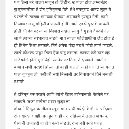
पण तिला बरे वाटावे म्हणून तो लिहीन, म्हणाला होता.लग्नानंतर
कुलूमनालीला ते दोघ हनिमूनला गेले. तेथे मनमुराद आनंद लुटून ते
परतले.ती त्याच्या आगळ्या वेगळ्या अदाकारी हरखून गेली. त्याने
तिच्यावर जणू मोहिनीच घातली होती. त्याने एवढी पुस्तके वाचली
होती की देवावर त्याचा विश्वास नव्हता त्यामुळे मुद्दाम देवदर्शनाला
जाणे त्याच्या स्वभावात नव्हते. मात्र त्याला फोटोग्राफीचा छंद होता हे
ही तिथेच तिला समजले. तिचे अनेक पोझ मधले फोटो त्याने काढले.
त्याचे कौशल्य पाहून तिला हेवा वाटू लागला. त्याच्या कॅमेऱ्यात खूप
सारे फोटो होते, मुलींचेही. त्यानेच तर तिला ते दाखवले. त्यातील
बऱ्याच जणी परदेशी होत्या. ती काही बोलली नाही पण तिच्या मनात
पाल चुकचुकली. कधीतरी संधी मिळाली तर विचारायचं तिने मनाशी
ठरवले.
ते हनिमून वरून परतले आणि त्यांनी रेंटवर त्यांच्यासाठी घेतलेले घर
सजवले. राजा राणीचा संसार सुरू झाला.
दोघानी मिळून घरातील वस्तू,सामान याची खरेदी केली. आठ दिवस
रोज खरेदी करूनही मागाहून काही तरी राहिल्याचे लक्षात यायचेच.
पैश्याची तेव्हातरी काहीच कमी नव्हती. रोज नवी स्वप्ने पहात