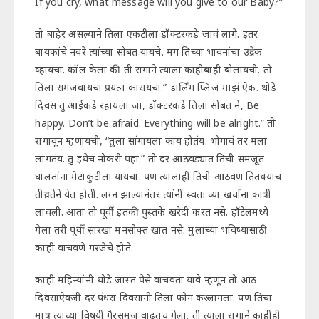
If you cry, what message will you give to our Baby?”
तो बाहेर असल्याने तिला एकटीला डॉक्टरकडे जावं लागे. इतर
बायकांचे नवरे त्यांच्या सोबत यायचे. मग तिच्या भावनांचा उद्रेक
व्हायचा. कॉल केला की ती रागाने त्याला काहीबाही बोलायची. तो
तिला समजवायचा प्रयत्न कारायचा.” डार्लिंग प्लिज माझं ऐक. थोडे
दिवस तु आईकडे रहायला जा, डॉक्टरकडे तिला सोबत ने, Be
happy. Don’t be afraid. Everything will be alright.” ती
रागावून म्हणायची, “तुला सांगायला काय होतंय. भोगावं तर मला
लागतंय. तु इथेच नोकरी पहा.” तो दर आठवड्यात तिची समजूत
घालतांना मेटाकुटीला यायचा. पण त्यालाही तिची आठवण तितक्याच
तीव्रतेने येत होती. लग्न झाल्यानंतर त्यांनी स्वतः च्या खर्चाना कात्री
लावली. आता तो पूर्वी इतकी पुस्तके खरेदी करत नसे. हॉटेलमध्ये
गेला तरी पूर्वी सारखा मनसोक्त खात नसे. मुलांच्या भविष्यासाठी
काही वाचवणे गरजेचे होते.
काही महिन्यांनी थोडे जास्त पैसे वाचवता यावे म्हणून तो आठ
दिवसांऐवजी दर पंधरा दिवसांनी तिला फोन करू लागला. पण तिचा
मात्र त्याच्या विषयी गैरसमज वाढतच गेला. ती त्याला रागाने काहीही