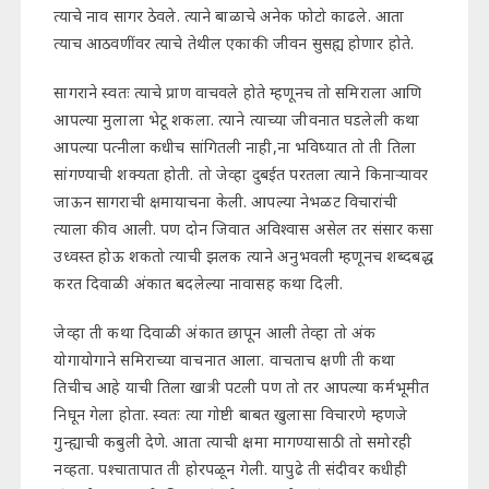
त्याचे नाव सागर ठेवले. त्याने बाळाचे अनेक फोटो काढले. आता
त्याच आठवणींवर त्याचे तेथील एकाकी जीवन सुसह्य होणार होते.
सागराने स्वतः त्याचे प्राण वाचवले होते म्हणूनच तो समिराला आणि
आपल्या मुलाला भेटू शकला. त्याने त्याच्या जीवनात घडलेली कथा
आपल्या पत्नीला कधीच सांगितली नाही,ना भविष्यात तो ती तिला
सांगण्याची शक्यता होती. तो जेव्हा दुबईत परतला त्याने किनाऱ्यावर
जाऊन सागराची क्षमायाचना केली. आपल्या नेभळट विचारांची
त्याला कीव आली. पण दोन जिवात अविश्वास असेल तर संसार कसा
उध्वस्त होऊ शकतो त्याची झलक त्याने अनुभवली म्हणूनच शब्दबद्ध
करत दिवाळी अंकात बदलेल्या नावासह कथा दिली.
जेव्हा ती कथा दिवाळी अंकात छापून आली तेव्हा तो अंक
योगायोगाने समिराच्या वाचनात आला. वाचताच क्षणी ती कथा
तिचीच आहे याची तिला खात्री पटली पण तो तर आपल्या कर्मभूमीत
निघून गेला होता. स्वतः त्या गोष्टी बाबत खुलासा विचारणे म्हणजे
गुन्ह्याची कबुली देणे. आता त्याची क्षमा मागण्यासाठी तो समोरही
नव्हता. पश्चातापात ती होरपळून गेली. यापुढे ती संदीवर कधीही