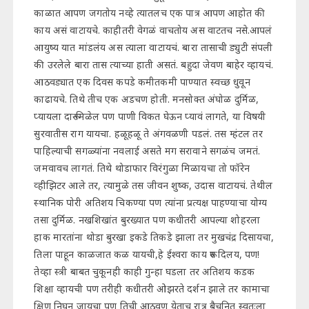
काळात आपण जगतोय नव्हे त्यातलच एक पात्र आपण आहोत की
काय असं वाटायचे. काहीतरी वेगळं वाचतोय अस वाटतच नसे.आपलं
आयुष्य यात मांडलंय अस त्याला वाटायचं. बारा तासाची ड्युटी संपली
की उरलेले बारा तास त्याच्या हाती असतं. बहुदा जेवण बाहेर व्हायचं.
आठवड्यात एक दिवस कपडे कमीतकमी पाण्यात स्वच्छ धुवून
काढायचे. तिथे तीच एक अडचण होती. मनसोक्त अंघोळ दुर्मिळ,
प्यायला दारू मिळेल पण पाणी विकत घेऊन प्यावं लागते, या विषयी
सुरवातीस राग यायचा. हळूहळू ते अंगवळणी पडलं. तस म्हंटल तर
पाहिल्याची सगळ्यांना नवलाई असते मग सरावाने सगळंच जमतं.
जमवावच लागतं. तिथे थोडाफार विरंगुळा मिळायचा तो फॉरेन
व्हीझिटर आले तर, त्यामुळे तस जीवन शुष्क, उदास वाटायचं. तेथील
स्थानिक पोरी अतिशय चिकण्या पण त्यांना प्रत्यक्ष पाहण्याचा योग्य
तसा दुर्मिळ. नखशिखांत बुरख्यात पण कधीतरी आपल्या शोहरला
हाक मारतांना थोडा बुरखा इकडे तिकडे झाला तर मुखचंद्र दिसायचा,
तिला पाहून काळजात कळ यायची,हे ईश्वरा काय रूप दिलय, पण!
तेव्हा स्त्री बाबत चुकूनही काही गुन्हा घडला तर अतिशय कडक
शिक्षा व्हायची पण तरीही कधीतरी ओझरते दर्शन झाले तर कामाचा
क्षिण निघून जायचा पण तिची आठवण येताच रात्र बैचनित स्वतःला