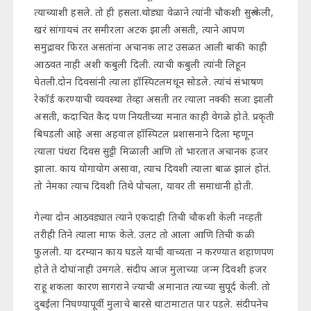
त्याच्याशी हसले. तो ही हसला.थोड्या वेळाने त्यांनी चौकशी सुरू केली,
खरं सांगायचं तर समीरला अटक झाली असती, त्याने आपण
समुद्रावर फिरत असतांना अचानक लाट उसळत आली बाकी काही
आठवत नाही अशी कबुली दिली. त्याची कबुली त्यांनी लिहून
घेतली.दोन दिवसांनी त्याला हॉस्पिटलमधून सोडले. त्यांचं संभाषण
रेकॉर्ड करण्याची व्यवस्था तेव्हा असती तर त्याला नक्की सजा झाली
असती, कदाचित कैद पण नियतीच्या मनात काही वेगळे होते. प्रकृती
बिघडली आहे असा अहवाल हॉस्पिटल प्रशासनाने दिला म्हणून
त्याला पंधरा दिवस सुट्टी मिळाली आणि तो भारतात अचानक हजर
झाला. काय योगायोग असावा, त्याच दिवशी त्याला बाळ झालं होतं.
तो नेमका त्याच दिवशी तिथे पोचला, यावर ती समाधानी होती.
गेल्या दोन आठवड्यात त्याने एकदाही तिची चौकशी केली नव्हती
तरीही तिने त्याला माफ केले. उलट तो आला आणि तिची कळी
फुलली. या दरम्यान काय घडले याची वाच्यता न करण्यात शहाणपण
होते ते दोघांनाही उमगले. संदीप आज मुलाच्या जन्म दिवशी हजर
राहू शकला कारण सागराने ज्याची अमानात त्याच्या सुपूर्द केली. तो
दुबईला निघण्यापूर्वी मुलाचे बारसे थाटामाटात पार पडले. संदीपनेच