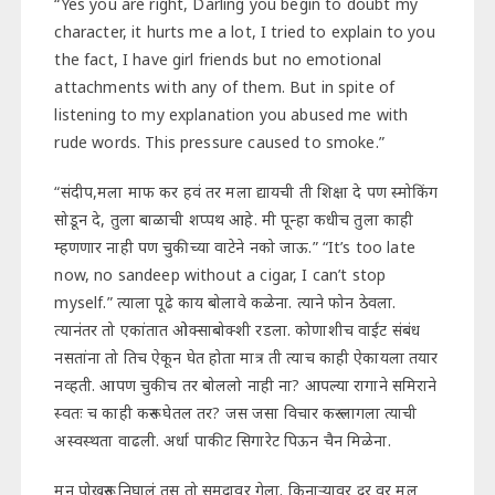
“Yes you are right, Darling you begin to doubt my
character, it hurts me a lot, I tried to explain to you
the fact, I have girl friends but no emotional
attachments with any of them. But in spite of
listening to my explanation you abused me with
rude words. This pressure caused to smoke.”
“संदीप,मला माफ कर हवं तर मला द्यायची ती शिक्षा दे पण स्मोकिंग
सोडून दे, तुला बाळाची शप्पथ आहे. मी पून्हा कधीच तुला काही
म्हणणार नाही पण चुकीच्या वाटेने नको जाऊ.” “It’s too late
now, no sandeep without a cigar, I can’t stop
myself.” त्याला पूढे काय बोलावे कळेना. त्याने फोन ठेवला.
त्यानंतर तो एकांतात ओक्साबोक्शी रडला. कोणाशीच वाईट संबंध
नसतांना तो तिच ऐकून घेत होता मात्र ती त्याच काही ऐकायला तयार
नव्हती. आपण चुकीच तर बोललो नाही ना? आपल्या रागाने समिराने
स्वतः च काही करून घेतल तर? जस जसा विचार करू लागला त्याची
अस्वस्थता वाढली. अर्धा पाकीट सिगारेट पिऊन चैन मिळेना.
मन पोखरून निघालं तस तो समुद्रावर गेला. किनाऱ्यावर दूर वर मुल