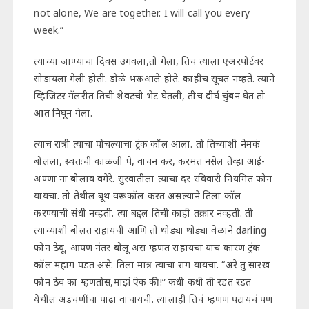
not alone, We are together. I will call you every
week.”
त्याच्या जाण्याचा दिवस उगवला,तो गेला, तिच त्याला एअरपोर्टवर
सोडायला गेली होती. डोळे भरून आले होते. काहीच सूचत नव्हते. त्याने
व्हिजिटर गॅलरीत तिची शेवटची भेट घेतली, तीच दीर्घ चुंबन घेत तो
आत निघून गेला.
त्याच रात्री त्याचा पोचल्याचा ट्रंक कॉल आला. तो तिच्याशी नेमकं
बोलला, स्वतःची काळजी घे, वाचन कर, करमत नसेल तेव्हा आई-
अण्णा ना बोलाव वगेरे. सुरवातीला त्याचा दर रविवारी नियमित फोन
यायचा. तो तेथील बूथ वरून कॉल करत असल्याने तिला कॉल
करण्याची संधी नव्हती. त्या बद्दल तिची काही तक्रार नव्हती. ती
त्याच्याशी बोलत राहायची आणि तो थोड्या थोड्या वेळाने darling
फोन ठेवू, आपण नंतर बोलू अस म्हणत राहायचा याचं कारण ट्रंक
कॉल महाग पडत असे. तिला मात्र त्याचा राग यायचा. “अरे तु सारख
फोन ठेव का म्हणतोस,माझं ऐक की!” कधी कधी ती रडत रडत
येथील अडचणींचा पाढा वाचायची. त्यालाही तिचं म्हणणं पटायचं पण