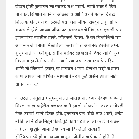
खेळत होती.कुणाचच त्याच्याकडे लक्ष नसावं. त्यानी स्वतःचे खिसे
चाचपले. खिशात कंपनीच ओळखपत्र आणि अवघे पन्नास दिराह्म
शिल्लक होते. मनाशी ठरवले बस आता जीवन संपवून टाकू. डोळे
भरून आले होते. अख्खा जीवनपट ,घराजवळचे मित्र, एस एस सी पास
झाल्यानंतर घरातील सल्ले, कॉलेजचे दिवस, तिथले मित्रमैत्रिणी मग
अचानक जीवनाला मिळालेली कलाटणी ते अचानक ठरलेलं लग्न.
कुलूमनालीचा हनीमून, समीरा बरोबर सहवासाचे दिवस आणि पुन्हा
निघतांना झालेली घालमेल. त्यांनी त्या अफाट सागराकडे पाहिलं
आणि तो खिन्नपणे हसला,या सागरात आपण टीचभर नाही.कशाला
कोण आपल्याला शोभेल? माणसाचं मरण कुठे असेल त्याला नाही
सांगता येणार?
तो उठला, समुद्रात हळूहळू चालत जात होता, कमरे ऐवढ्या पाण्यात
शिरला आता बाहेरील गजबज कमी झाली. डोळयांना फक्त सभोवती
घेरत जाणारे पाणी दिसत होते. इतक्यात एक मोठी लाट आली, प्रचंड
मोठी, त्याने डोळे मिटून घेतले.पुढे काय घडलं त्याला काहीच कळलं
नाही. तो शुद्धीत आला तेव्हा त्याला दिसले,तो सरकारी
हॉस्पिटलमध्ये होता. त्याच्या बाजूला पोलीस गार्ड बसले होते. ते