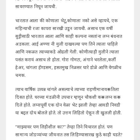
सावरण्यात निघून जायची.
भारतात आला की कोणाला भेटू,कोणाला नको असे व्हायचे, एक
महिन्याची रजा कापरा सारखी उडून जायची. असाच एक वर्षी
सुट्टीसाठी भारतात आला आणि काही कल्पना नसतांना लग्न बंधनात
अडकला. आई अण्णा नी मुली दाखवल्या पण तिने त्याला पाहिले
आणि नकळत त्याच्याकडे ओढली गेली. कोणीत्याही मुलीने त्याला
पसंत करावं असाच तो होता. गोरा गोमटा, अंगाने भरलेला,कर्ली
हेअर, चांगला हॅण्डसम, हसतमुख निळसर घारे डोळे आणि वेगळीच
चमक.
त्याच वार्षिक उत्पन्न चांगले असल्याचे त्याच्या राहणीमानावरून तिला
दिसत होते. घरच्या मंडळीनी उपचार म्हणून चौकशी करून लग्न करून
दिले होते. लग्नापूर्वी एक दोन वेळा भेट झाली तेव्हा आवडी निवडी
या बद्दल दोघ बोलले होते. तो उत्तम लिहितो ऐकून ती खुलली होती.
“माझ्यावर पण लिहीशील का?” तेव्हा तिने विचारल होतं. पण
सामान्य जोडप्यांच्या जीवनात तस लिहिण्यासारख कुठे काही घडते?