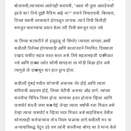
बोलायची,त्याच्यावर आरोपही करायची, “आता मी तुला आवडेनाशी
झाले का? तिथे तुझी मैत्रिण आहे ना?” रागाने विचारायची. बिच्चारा,
तिच्या संशयी स्वभावाने होरपळून जायचा. त्याने तिची कितीही
समजुत घालण्याचा प्रयत्न केला तरी तिची समजुत पटत नसे.
या तिच्या कटकटीने तो हळूहळू तो सिगरेट प्यायला लागला,आधी
कधीतरी रिलॅक्स होण्यासाठी आणि कालांतराने नियमित. दिवसाला
एखादं पाकीट सहज फस्त करत असे. तिथे सहजासहजी दारू मिळत
नसे आणि दारूच्या नशेत कोणी सापडला तर मोठी शिक्षा होत असे
त्यामुळे तो दारूपासून चार हात दूरच होता.
कधीतरी मुंबई मधील कोणाची अचानक भेट होई आणि त्याला
समिराची आठवण होई, तिच्या भेटीची अनावर ओढ लागे. त्यांच्या
कंपनीचा विचित्र नियम होता. कामावर हजर होतांना व्हिजा आणि
पासपोर्ट कंपनी जमा करून घेई. जेव्हा त्याला वर्षांची रजा मिळत असे
तेव्हा त्याचा पासपोर्ट व व्हिजा परत मिळत असे साहजिकच तेथील
कोणत्याही कर्मचाऱ्यांना तोच नियम पाळावा लागे.कधीतरी मन या
अन्यायाविरुद्ध पेटून उठे पण त्यांनी कंपनीच्या बॉण्ड वर ते मान्य केले