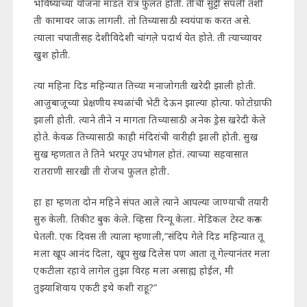
भविष्याच्या योजना मांडत रात्र फुलत होती. तीची सुट्टी संपली तशी
ती कामावर जाऊ लागली. तो तिच्यासाठी स्वयंपाक करत असे.
त्याला चपातीसह देशीविदेशी चांगल़े पदार्थ येत होते. ती त्याच्यावर
खुश होती.
त्या महिना दिड महिन्यात तिच्या मनाजोगती खरेदी झाली होती.
आजुबाजूच्या प्रेक्षणीय स्थळांची भेटी देऊन झाल्या होत्या. फोटोग्राफी
झाली होती. त्याने तीने न मागता तिच्यासाठी अनेक ड्रेस खरेदी केले
होते. केवळ तिच्यासाठी काही मंदिरांची वारीही झाली होती. सुख
सुख म्हणतात ते तिने भरपूर उपभोगल होतं. त्याच्या सहवासात
रातराणी सारखी ती रोजच फुलत होती.
हा हा म्हणता दोन महिने संपत आले त्याने आपल्या जाण्याची तयारी
सुरु केली. तिकीट बुक केले. व्हिसा रिन्यू केला. मेडिकल टेस्ट करून
घेतली. एक दिवस ती त्याला म्हणाली,”संदिप गेले दिड महिन्यात तू
मला खूप आनंद दिला, खूप सुख दिलेस पण आता तू गेल्यानंतर मला
एकटीला रहावे लागेल तुझा विरह मला असाह्य होईल, मी
तुझ्याशिवाय एकटी इथे कशी राहू?”