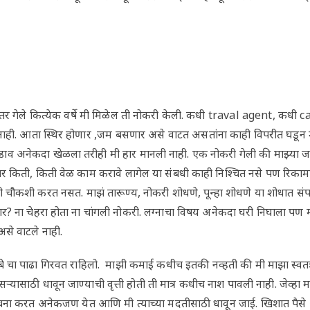
ा नंतर गेले कित्येक वर्षे मी मिळेल ती नोकरी केली. कधी traval agent, कधी 
 नाही. आता स्थिर होणार ,जम बसणार असे वाटत असतांना काही विपरीत घडून मी
 डाव अनेकदा खेळला तरीही मी हार मानली नाही. एक नोकरी गेली की माझ्या 
र किती, किती वेळ काम करावे लागेल या संबधी काही निश्चित नसे पण रिकाम
चौकशी करत नसत. माझं तारूण्य, नोकरी शोधणे, पून्हा शोधणे या शोधात संपल
णार? ना चेहरा होता ना चांगली नोकरी. लग्नाचा विषय अनेकदा घरी निघाला प
से वाटले नाही.
ी बे चा पाढा गिरवत राहिलो. माझी कमाई कधीच इतकी नव्हती की मी माझा स्वतः
ऱ्यासाठी धावून जाण्याची वृत्ती होती ती मात्र कधीच नाश पावली नाही. जेव्हा 
 याचना करत अनेकजण येत आणि मी त्याच्या मदतीसाठी धावून जाई. खिशात प