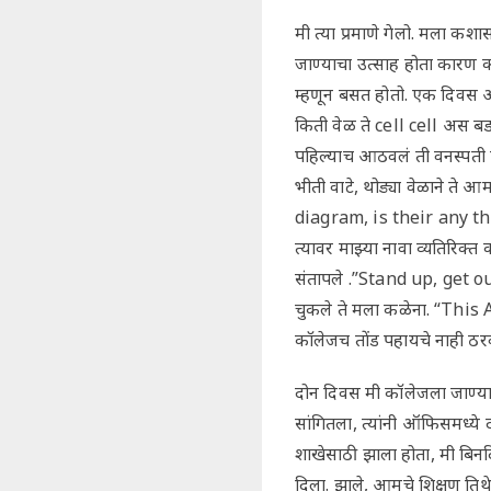
मी त्या प्रमाणे गेलो. मला कशा
जाण्याचा उत्साह होता कारण कॉ
म्हणून बसत होतो. एक दिवस आम
किती वेळ ते cell cell अस बडब
पहिल्याच आठवलं ती वनस्पती पे
भीती वाटे, थोड्या वेळाने ते
diagram, is their any thin
त्यावर माझ्या नावा व्यतिरिक्त
संतापले .”Stand up, get out 
चुकले ते मला कळेना. “This Ar
कॉलेजच तोंड पहायचे नाही ठरव
दोन दिवस मी कॉलेजला जाण्यास
सांगितला, त्यांनी ऑफिसमध्ये दा
शाखेसाठी झाला होता, मी बिनद
दिला. झाले, आमचे शिक्षण तिथ