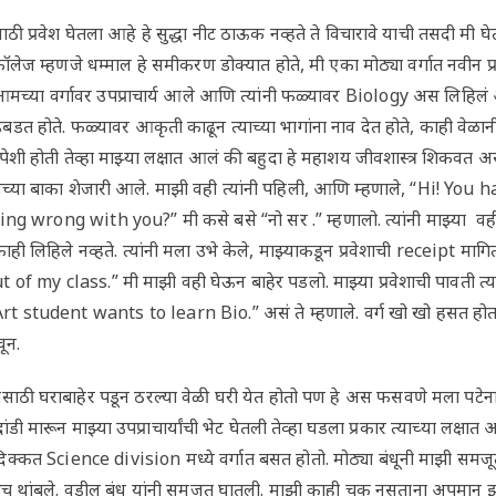
साठी प्रवेश घेतला आहे हे सुद्धा नीट ठाऊक नव्हते ते विचारावे याची तसदी मी घ
लेज म्हणजे धम्माल हे समीकरण डोक्यात होते, मी एका मोठ्या वर्गात नवीन प्रवे
च्या वर्गावर उपप्राचार्य आले आणि त्यांनी फळ्यावर Biology अस लिहिलं आण
डत होते. फळ्यावर आकृती काढून त्याच्या भागांना नाव देत होते, काही वेळानी
शी होती तेव्हा माझ्या लक्षात आलं की बहुदा हे महाशय जीवशास्त्र शिकवत अस
 आमच्या बाका शेजारी आले. माझी वही त्यांनी पहिली, आणि म्हणाले, “Hi! Y
g wrong with you?” मी कसे बसे “नो सर .” म्हणालो. त्यांनी माझ्या वही
 काही लिहिले नव्हते. त्यांनी मला उभे केले, माझ्याकडून प्रवेशाची receipt मा
of my class.” मी माझी वही घेऊन बाहेर पडलो. माझ्या प्रवेशाची पावती त्या
t student wants to learn Bio.” असं ते म्हणाले. वर्ग खो खो हसत होता. मी
ून.
ाठी घराबाहेर पडून ठरल्या वेळी घरी येत होतो पण हे अस फसवणे मला पटेना, 
ंडी मारून माझ्या उपप्राचार्यांची भेट घेतली तेव्हा घडला प्रकार त्याच्या लक्षात
िक्कत Science division मध्ये वर्गात बसत होतो. मोठ्या बंधूनी माझी समज
ेच थांबले. वडील बंधू यांनी समजूत घातली. माझी काही चूक नसताना अपमान झा