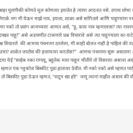
ा मुलांपैकी कोणते मूल कोणत्या इयत्तेत हे त्यांना आठवत नसे. उगाच शोभा क
मानिराळे. मग मी येऊन माझे नाव, इयत्ता, शाळा असे सांगितले आणि पाहुण्यांना 
णा नको तो प्रसंग आमच्यवर आणत असे, “हू, काय नाव म्हणालास? त्या नावाच
खव पाहू!” असे अडचणीत टाकणारे प्रश्न विचारावे असे त्या पाहुण्याला का वाटे
से प्रश्न विचारले की आमचा पंचनामा ठरलेला, मी काही बोलत नाही हे पाहिलं क
 उभा? शाळेत जातोस की हजामत्या करतोस?” आमचा पंचनामा सुरू असताना आत
ा दया येई “साहेब नका रागावू, बहुतेक मला पाहून भीतीने तो विसरला असावा असू 
से म्हणत एक ग्लुकोज बिस्कीट पुडा हातावर ठेवीत. मी नको नको असे म्हणत 
तो बिस्कीट पुडा ठेऊन म्हणत, “वाटून खा हो!” जणू त्यानां माहीत असावं की म