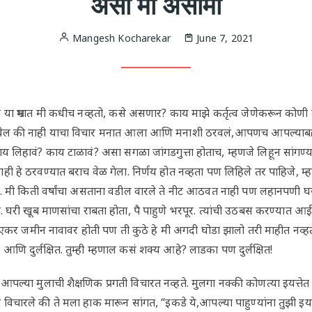
असा मी असामी
Mangesh Kocharekar
June 7, 2021
ल या भ्रमात मी कधीच नव्हतो, कसे असणार? काय माझे कर्तृत्व जेणेकरून कोणी 
ल की नाही याचा विचार मनात आला आणि मनाशी ठरवलं,आपणच आपल्याबद्दल
य लिहावं? काय टाळावं? असा सगळा जांगडगुत्ता होताच, म्हणजे लिहून सांगण
 हे ठरवण्यात बराच वेळ गेला. निर्णय होत नव्हता पण लिहिले तर पाहिजे, म्हणू
ली. मी किती वर्षांचा असताना वडील वारले ते नीट आठवत नाही पण लहानपणी घरी
ो. घरी खूब माणसांचा राबता होता, पै पाहुणे भरपूर. त्यांची उठबस करण्या
एकर जमीन नावावर होती पण ती कुठे हे मी अगदी घोडा झालो तरी माहीत नव्हतं.
ा आणि दुर्लक्षित. तुम्ही म्हणाल कसं शक्य आहे? लाडका पण दुर्लक्षित!
ल्या मुलाची शैक्षणिक प्रगती विचारत नव्हते. मुलगा नक्की कोणत्या इयत्तेत
ी विचारले की ते मला हाक मारून सांगत, “इकडे ये,आपल्या पाहुण्यांना तुझी इयत्ता