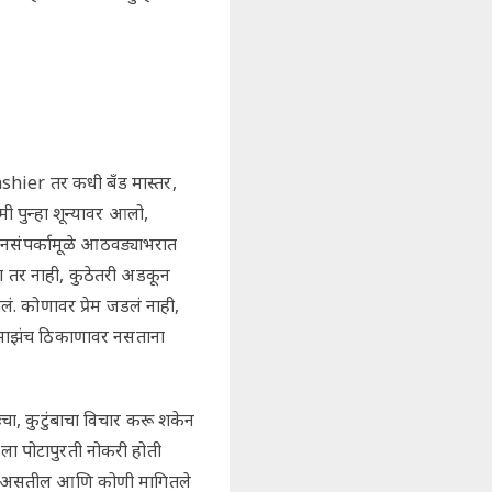
cashier तर कधी बँड मास्तर,
 पुन्हा शून्यावर आलो,
जनसंपर्कामूळे आठवड्याभरात
ा तर नाही, कुठेतरी अडकून
ं. कोणावर प्रेम जडलं नाही,
ण माझंच ठिकाणावर नसताना
चा, कुटुंबाचा विचार करू शकेन
मला पोटापुरती नोकरी होती
ैसे असतील आणि कोणी मागितले