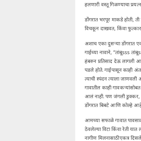
हलणारी वस्तू गिळण्याचा प्रयत
डोंंगरात भरपूर माकडे होती, त
विचकून दाखवत, किंवा फुत्कार
अशाच एका दुसऱ्या डोंगरात ए
गाईच्या नावाने, “तांबूsss ता
हंबरुन प्रतिसाद देऊ लागली आ
पडले होते. गाईपासून काही अ
त्याची स्पंदन त्याला जाणवली 
गावातील काही गावकऱ्यांसोबत ब
आलं नाही. पण जंगली डुक्कर, 
डोंगरात बिबटे आणि कोल्हे आ
आमच्या सफाळे गावात पावसाळ्य
ठेवलेल्या विटा किंवा रेती या
नागीण मिलनासाठी एकत्र दिसले