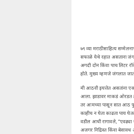
७९ व्या मराठी साहित्य सम्मेलन
सफाळे येथे रहात असताना जंगल
अगदी दोन किंवा पाच लिटर रॉक
होते. मुख्य म्हणजे जंगलात ज
मी आठवी इयत्तेत असतांना ए
आला. झाडावर माकडं ओरडत होत
तर आमच्या पासून सात आठ फुटा
काहीच न घेता काढता पाय घेतला
वडील आधी रागावले, “एवढ्या ख
अजगर निद्रिस्त किंवा बेसावध