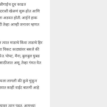
ाळी गाईच दूध काढत
 पदराशी खेळणं सुरू होत आणि
राला अडवत होती. आईने हाक
ी तेव्हा आम्ही जनावर म्हणत
त्यात माडाचे किंवा ताडाचे हिर
 या चिकट काठ्यांवर बसले की
ेत. पोपट, मैना, बुलबुल घुबड
ाठी जात असू. तेव्हा गंमत येत
ला लागली की कुत्रे भुंकून
गावात काही वाईट बातमी आहे
्यावर तुटून पडत. आमच्या