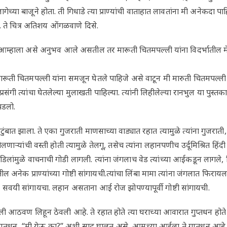
ेच्या बाजूने होता. ती गिधाडे त्या प्राण्यांची वाताहात लावतांना मी अनेकदा पाह
. ते चित्र अतिशय ओंगळवाणे दिसे.
 आम्हाला असे अनुभव आले असतील तर मारूती चितमपल्ली यांना विदर्भातील
ती चितमपल्ली यांना समजून घेतले पाहिजे असे वाटून मी मारुती चितमपल्ली य
्रसंगी त्यांचा घेतलेल्या मुलाखती पाहिल्या. त्यांनी लिहीलेल्या रानभुल या प
 पडलो.
ुटुंबात झाला. ते एका गुजराती माणसाच्या वाड्यात रहात त्यामुळे त्यांना गुजरात
ोलणाऱ्यांची वस्ती होती त्यामुळे तेलगू, तसेच त्यांना लहानपणीच उर्दूमिश्रित हि
डिलांमुळे वाचनाची गोडी लागली. त्यांना जंगलाच वेड त्यांच्या आईकडून लागले
ील अनेक प्राण्यांच्या गोष्टी सांगायची.त्यांचा लिंबा मामा त्यांना जंगलात फिराय
्या सवयी सांगायचा. लहान असताना आई रोज झोपण्यापूर्वी गोष्टी सांगायची.
ेली आठवण लिहून ठेवली आहे. ते रहात होते त्या घराच्या आवारात गुप्तधन ह
ते गुप्तधन, “मी येऊ का?” अशी साद घालत असे, आमच्या आईला ते गुप्तधन आह