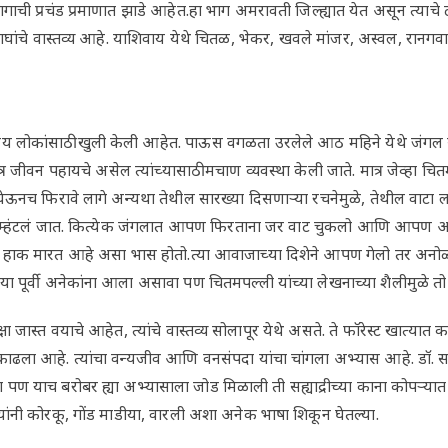
ागाची प्रचंड प्रमाणात झाडे आहेत.हा भाग अमरावती जिल्ह्यात येत असून त्याचे 
ांचे वास्तव्य आहे. याशिवाय येथे चितळ, भेकर, खवले मांजर, अस्वल, रानगवा,
 लोकांसाठी खुली केली आहेत. पाऊस वगळता उरलेले आठ महिने येथे जंगल
 रात्र जीवन पहायचे असेल त्यांच्यासाठी मचाण व्यवस्था केली जाते. मात्र जेव्हा चित
घेऊनच फिरावे लागे अन्यथा तेथील सारख्या दिसणाऱ्या रचनेमुळे, तेथील वा
’, म्हंटलं जात. कित्येक जंगलात आपण फिरताना जर वाट चुकलो आणि आपण आ
 हाक मारत आहे असा भास होतो.त्या आवाजाच्या दिशेने आपण गेलो तर अन
ा पूर्वी अनेकांना आला असावा पण चितमपल्ली यांच्या लेखनाच्या शैलीमुळे तो
जास्त वयाचे आहेत, त्यांचे वास्तव्य सोलापूर येथे असते. ते फॉरेस्ट खात्यात कार्य
काढला आहे. त्यांचा वन्यजीव आणि वनसंपदा यांचा चांगला अभ्यास आहे. डॉ. स
ला पण याच बरोबर ह्या अभ्यासाला जोड मिळाली ती सह्याद्रीच्या काना कोपऱ्या
त्यांनी कोरकू, गोंड माडीया, वारली अशा अनेक भाषा शिकून घेतल्या.