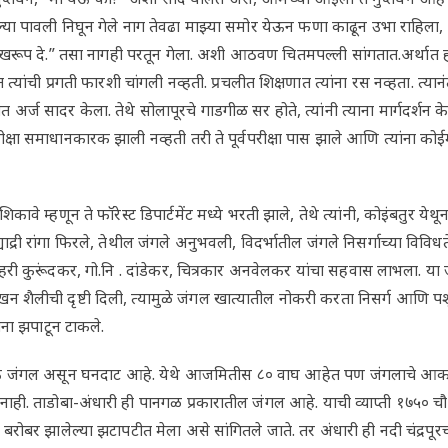
ा पावली निघून गेले नाग तेवढा माझ्या समोर येऊन फणा काढून उभा राहिला, 
रूप दे.” तसा नागही परतून गेला. अशी आठवण चितमपल्ली सांगतात.अर्थात ही 
यांची प्रगती फारशी चांगली नव्हती. प्रचलीत शिक्षणात त्यांना रस नव्हता. त्यानंत
 अर्ज सादर केला. तेथे सोलापूरचे गाडगीळ सर होते, त्यांनी त्याना मार्गदर्शन 
परीक्षा समाधानकारक झाली नव्हती तरी ते पूर्वपरीक्षा पास झाले आणि त्यांना कोई
ावे म्हणून ते फॉरेस्ट डिपार्टमेंट मध्ये भरती झाले, तेथे त्यांनी, कोइंबतुर येथून
ाद्री रांगा फिरले, तेथील जंगले अनुभवली, विदर्भातील जंगले निसर्गाच्या विविधत
हरी कुरूंदकर, गो.नि . दांडेकर, चित्रकार अनवेलकर यांचा सहवास लाभला. या जेष
न शैलीची दृष्टी दिली, त्यामुळे जंगल खात्यातील नोकरी करता निसर्ग आणि पशूप
यांना झपाटून टाकले.
े जंगल असून घनदाट आहे. येथे आजमितीस ८० वाघ आहेत पण जंगलाचे आका
ाही. ताडोबा-अंधारी ही पानगळ प्रकारातील जंगल आहे. याची व्याप्ती १७५० चौ
 बरोबर झालेल्या झटापटीत मेला असे सांगितले जाते. तर अंधारी ही नदी चंद्रपूरच्