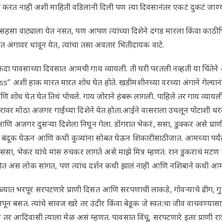
्न करत नाही अशी माहिती वडिलांनी दिली पण त्या दिवसानंतर एकटं दुकटं जाण्
ी सहसा वाट्याला येत नसत, पण आपण त्यांच्या दिशेने दगड मारला किंवा काठी 
त अंगावर धावून येत, त्यांचा तसा अवतार भितीदायक वाटे.
कदा पावसाच्या दिवसात आमची गाय व्यायली. ती घरी परतली नव्हती या चिंत
ंबूsss” अशी हाक मारत मारत शोध घेत होते. खडीमशीनच्या वरच्या अंगाने गेल्य
णि शोध घेत घेत तिथं पोचले. गाय जोराने हंबरू लागली. पाहिले तर गाय व्याय
ंतरावर मोठा अजगर गाईच्या दिशेने येत होता.आईने वासराला उचलून पोटाशी 
आणि अजगर दुसऱ्या दिशेला निघून गेला. डोंगरात भेकरं, ससा, डुक्कर असे प्रा
ंदूक घेऊन आणि कधी कुत्र्यांना सोबत घेऊन शिकारीसाठी जात. आमच्या पर्यंत ह
ससा, भेकर यांचे मांस रुचकर लागते असे माझे मित्र म्हणतं. रान डुकराचं 
हेत अस लोक सांगत, पण त्यांच दर्शन कधी झालं नाही आणि नशिबाने कधी आम
ात भरपूर सरपटणारे प्राणी दिसत आणि सरपणाची लाकडे, गोवऱ्याचे ढीग, गुरा
त लपून बसत. त्यांचे सावज खरे तर उंदीर किंवा बेडूक जे स्वत:चा जीव वाचवण्या
 तर आदिवासी त्याला मेळ असं म्हणत. पावसात विंचू, सरपटणारे इतर प्राणी रा