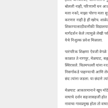
बोलली नाही, परिणामी धन आल्य
मला नको, माझा पोरगा मला सुख
करणार नाही हे ही खरेच. शाळेत त्
शिकण्यासाठी वानीकी विद्यालयात
मार्गदर्शन केले त्यामुळे लेखी 
येथे निशुल्क प्रवेश मिळाला.
पारंपरिक शिक्षणा ऐवजी वेगळे शिक
काळात ते नागपूर, मेळघाट, सह्य
स्थिरावले. चितमपल्ली यांना नर
निसर्गाकडे पाहण्याची आणि लेख
छंद त्यांना जडला. या छंदाने त्
मेळघाट आकारमानाने खूप मोठ
वाघाचे दर्शन सहजासहजी होत न
नावाचा गावप्रमुख होता तो वाघा