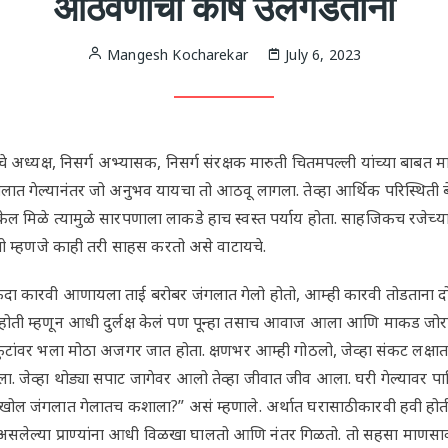
आठवणींचा कोष उलगडताना
Mangesh Kocharekar
July 6, 2023
ाचे अध्यक्ष, निसर्ग अभ्यासक, निसर्ग संरक्षक मारुती चितमपल्ली यांच्या बाबत
ात गेल्यानंतर जो अनुभव यायचा तो आठवू लागला. तेव्हा आर्थिक परिस्थिती ब
ेल मिळे त्यामुळे सारपणाला लाकडे हाच स्वस्त पर्याय होता. साहजिकच रजेच्या
ातो म्हणजे काही तरी साहस करतो असे वाटायचे.
कदा कारवी आणायला ताई बरोबर जंगलात गेलो होतो, आम्ही कारवी तोडताना
ी म्हणून आधी दुर्लक्ष केलं पण पून्हा तसाच आवाज आला आणि माकड जोरान
ंवर भला मोठा अजगर जात होता. क्षणभर आम्ही गोठलो, जेव्हा संकट लक्षात 
. जेव्हा थोड्या सपाट जागेवर आलो तेव्हा जीवात जीव आला. घरी गेल्यावर पाहिल
ोल जंगलात गेलातच कशाला?” असं म्हणाले. अर्थात घरासाठी कारवी हवी होती हे
 असलेल्या प्राण्यांना आधी विळखा घालतो आणि नंतर गिळतो. तो सहसा माणसा