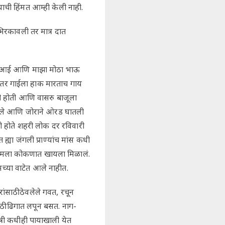
याची हिंमत आम्ही केली नाही.
भिरकावली तर मात्र दात
ेने आई आणि माझा मोठा भाऊ
ानंतर गाईला हाक मारताच गाय
ली होती आणि वासरु बाजूला
धरले आणि जोराने ओरड घातली
णी होते शहरी लोक दर रविवारी
्या जंगली प्राण्यांच मांस कधी
मटण मला कोकणात खायला मिळालं.
च्या वाटेत आले नाहीत.
ंसाठी ठेवलेले गवत, रचून
साठी ढिगात लपून बसत. नाग-
त्री कधीही पायाखाली येत