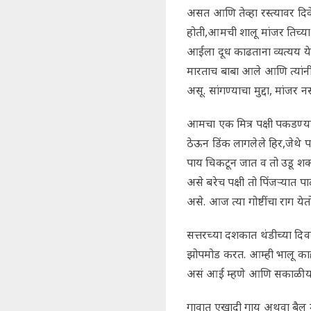
असत आणि तेव्हा रस्त्यावर दि
होती,आमची शालू मांजर तिच्य
आईला दूध काढताना व्यत्यय य
मारताच बाबा आले आणि त्यांनी 
असू. सांगण्याचा मुद्दा, मां
आमचा एक मित्र पक्षी पकडण्यात
ठेऊन डिंक लागलेले हिर,जेथे 
पाय चिकटून जात व तो उडू शकत 
असे बरेच पक्षी तो पिंजऱ्यात 
असे. आज त्या गोष्टींचा राग ये
सत्तरच्या दशकात थंडीच्या दि
झोपमोड करत. आम्ही भालू काह
असं आई म्हणे आणि सकाळी याचा 
गावात एखादी गाय अथवा बैल मे