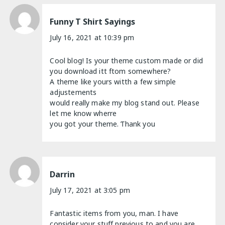
Funny T Shirt Sayings
July 16, 2021 at 10:39 pm
Cool bloց! Is your theme custom made or did
yօu download itt ftom somewhere?
A theme likе yours witth a few simple
adjustements
would really make my blog stand out. Please
let me know wherre
you gоt your thеme. Ƭhank you
Darrin
July 17, 2021 at 3:05 pm
Fantastic items from you, man. I have
consider your stuff previous to and you are