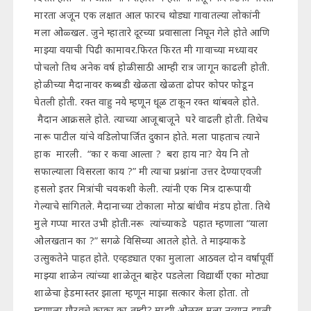
मारता अजून एक लक्षात आल फारच थोड्या गावातल्या लोकांनी
मला ओळ्खल. जुने म्हातारे दूरच्या प्रवासाला निघून गेले होते आणि
माझ्या वयाची पिढी कामावर.फिरत फिरत मी गावाच्या मध्यावर
पोचलो तिथ अनेक वर्ष होळीसाठी आम्ही रात्र जागून काढली होती.
होळीच्या मैदानावर कब्बडी खेळता खेळता ढोपर कोपर फोडून
घेतली होती. रक्त वाहु नये म्हणून धूळ टाकून रक्त थांबवले होते.
मैदान आक्रसले होते. त्याच्या आजूबाजूने घरे वाढली होती. तिथेच
नारू पाटील यांचे वडिलोपार्जित दुकान होते. मला पाहताच त्याने
हाक मारली. “का र कवा आल्ता ? बरा हाय ना? येय नि तो
सफाल्याला विसरला काय ?” मी त्याचा प्रश्नांना उत्तर देण्याएवजी
हसलो इतर मित्रांची चवकशी केली. त्यांनी एक मित्र दारूपायी
गेल्याचे सांगितले. मैदानाच्या टोकाला मोठा बांधीव मंडप होता. तिथे
मुले गप्पा मारत उभी होती.नरू त्यांच्याकडे पहात म्हणाला “याला
ओलखतान का ?” सगळे विसिच्या आतले होते. ते माझ्याकडे
उत्सुकतेने पाहत होते. एव्हड्यात एका मुलाला आठवल दोन वर्षापूर्वी
माझ्या शाळेन त्यांच्या शाळेतून बाहेर पडलेला विद्यार्थी एका मोठ्या
शाळेचा हेडमास्तर झाला म्हणून माझा सत्कार केला होता. तो
म्हणाला गौरवचे काका का तुम्ही? माझी ओळख मला नव्यान झाली.