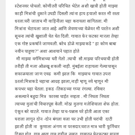
स्टेशनवर पोचलो. कोणीतरी परिचित भेटेल अशी खात्री होती माझ्या
काही मित्रांची दुकाने उघडी दिसली त्यांना हाय हयालो करत मी रस्ता
धरला.घरी जाताच मी वाहिनीला चहा करायला सांगितला. मी
मित्रांना भेटायला जात आहे आणि जेवणाच्या वेळेवर मी परतेन अशी
सूचना त्यांची खुशाली घेत घेत दिली. गावात फेर फटका मारला तेव्हा
एक गोष्ट प्रकर्षाने जाणवली. बरेच डोळे माझ्याकडे ” हा कोण बाबा
नवीन पाहुणा?” अशा आशयाने पहात होते
मी माझ्या वर्गमित्राच्या घरी गेलो .त्याची सौ.माझ्या परिचयाची होती
तरीही ती मला ओळखू शकली नाही. मुंबईला राहायला गेल्यापासून
सफाळयाला जाण एवढ कमी झाल कि माझ्याच गावात उपरा
ठरलो.मित्राकडे चहाचा आग्रह झाला,नाही म्हणू नये म्हणून मी
कपभर चहा घेतला. इकड -तिकडच्या गप्पा रंगल्या. रविवार
असल्याने बहुदा मित्र फारसा घाईत नव्हता . मी निघता निघता
त्याच्या मुलांची विचारपूस केली. मोठा मुलगा मलेशियाला शेफ होता.
एंकून बरे वाटले. गावात तेव्हा पाच-पन्नास घरे होती आता एका
घराला लागून दोन -दोन बंगला वजा घर उभी होती घरांची दाटी
झाली होती ना कुणाला अंगण ना परसदार.घरात मात्र भारी फुर्निचार
दिसत होत गाव आता गाव राहील नव्हत. गावातून फेरफटका मारता