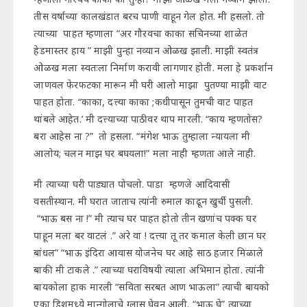
तीस वर्षाच्या कालखंडात बरच पाणी वाहून गेल होत. मी हसलो. तो
त्याच्या पाहत म्हणाला “अर गौरवचा काका सचिनच्या शाळेत
हेडमास्तर हाय ” माझी पुन्हा नव्यान ओळख झाली. माझी स्वतंत्र
ओळख मला स्वतःला निर्माण करावी लागणार होती. मला हे प्रकर्शान
जाणवल फेरफटका मारून मी घरी आलो माझा पुतण्या माझी वाट
पाहत होता. “काका, दत्त्या काका ;कधीपासून तुमची वाट पाहत
थांबले आहेत.’ मी दत्त्याच्या पाठीवर थाप मारली. “काय म्हणतोस?
बरा आहेस ना ?” तो हसला. “मंगेश भाऊ तुम्हाला न्यायला मी
आलोय; चलन माझ घर बघयला!” मला नाही म्हणता आले नाही.
मी त्याच्या घरी पाड्यात पोचलो. पाडा म्हणजे आदिवासी
वसतीस्थान. मी घरात जाताच त्यांनी रुमाल काढून खुर्ची पुसली.
“भाऊ बस ना !” मी त्याच घर पाहत होतो तीन खणांच पक्क घर
पाहून मला बर वाटलं .” अरे वा ! दत्त्या तू तर कमाल केली छान घर
बांधल” “भाऊ इंदिरा आवास योजनेच घर आहे साठ हजार मिळाले
बाकी मी टाकले .” त्याच्या घराविषयी त्याला अभिमान होता. त्यांनी
बायकोला हाक मारली “सविता सरबत आण भाऊला” त्याची बायको
एका डिशमध्ये मान्गोलाचे ग्लास घेवून आली. “भाऊ घे” त्याच्या