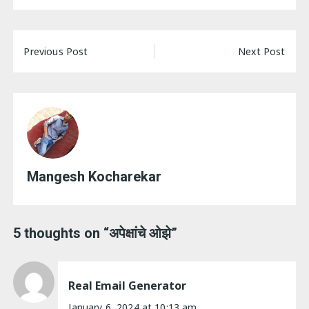
Post
Previous Post
Next Post
navigation
Mangesh Kocharekar
5 thoughts on “
अपेक्षांचे ओझे
”
Real Email Generator
January 6, 2024 at 10:13 am