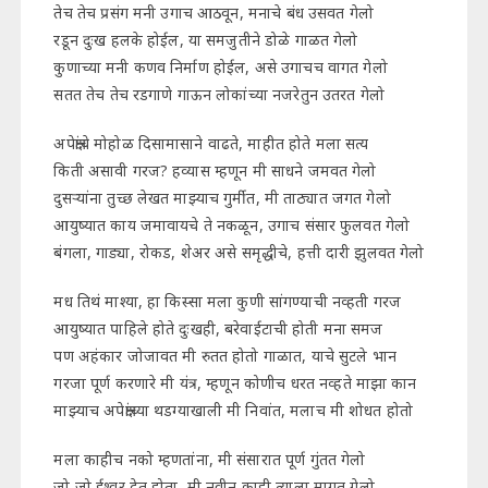
तेच तेच प्रसंग मनी उगाच आठवून, मनाचे बंध उसवत गेलो
रडून दुःख हलके होईल, या समजुतीने डोळे गाळत गेलो
कुणाच्या मनी कणव निर्माण होईल, असे उगाचच वागत गेलो
सतत तेच तेच रडगाणे गाऊन लोकांच्या नजरेतुन उतरत गेलो
अपेक्षांचे मोहोळ दिसामासाने वाढते, माहीत होते मला सत्य
किती असावी गरज? हव्यास म्हणून मी साधने जमवत गेलो
दुसऱ्यांना तुच्छ लेखत माझ्याच गुर्मीत, मी ताठ्यात जगत गेलो
आयुष्यात काय जमावायचे ते नकळून, उगाच संसार फुलवत गेलो
बंगला, गाड्या, रोकड, शेअर असे समृद्धीचे, हत्ती दारी झुलवत गेलो
मध तिथं माश्या, हा किस्सा मला कुणी सांगण्याची नव्हती गरज
आयुष्यात पाहिले होते दुःखही, बरेवाईटाची होती मना समज
पण अहंकार जोजावत मी रुतत होतो गाळात, याचे सुटले भान
गरजा पूर्ण करणारे मी यंत्र, म्हणून कोणीच धरत नव्हते माझा कान
माझ्याच अपेक्षांच्या थडग्याखाली मी निवांत, मलाच मी शोधत होतो
मला काहीच नको म्हणतांना, मी संसारात पूर्ण गुंतत गेलो
जो जो ईश्वर देत होता, मी नवीन काही त्याला मागत गेलो