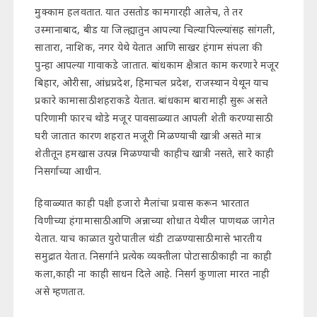
मुक्काम हलवतात. यात उसतोड कामगारही आलेच, ते तर
उस्मानाबाद, बीड या जिल्ह्यातुन आपल्या चिल्यापिल्ल्यांसह सांगली,
सातारा, नाशिक, नगर येथे येतात आणि साखर हंगाम संपला की
पुन्हा आपल्या गावाकडे जातात. बांधकाम क्षैत्रात काम करणारे मजूर
बिहार, ओरीसा, आंध्रप्रदेश, हिमाचल प्रदेश, राजस्थान येथून याच
प्रकारे कामासाठी शहराकडे येतात. बांधकाम बारामाही सुरू असते
परिणामी फारच थोडे मजूर पावसाळ्यात आपली शेती करण्यासाठी
घरी जातात कारण शहरात मजूरी मिळण्याची खात्री असते मात्र
शेतीतून हमखास उत्पन्न मिळण्याची काहीच खात्री नसते, सारे काही
निसर्गाच्या आधीन.
हिवाळ्यात काही पक्षी हजारो मैलांचा प्रवास करून भारतात
विणीच्या हंगामासाठी आणि अन्नाच्या शोधात येथील पाणथळ जागेत
येतात. याच काळात युरोपातील थंडी टाळण्यासाठी मासे भारतीय
समुद्रात येतात. निसर्गाने प्रत्येक व्यक्तीला पोटासाठी काही ना काही
कला,काही ना काही साधन दिले आहे. निसर्ग कुणाला मारत नाही
असे म्हणतात.