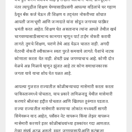
नंतर त्यापुढील शिक्षण घेण्यासाठी प्रसंगी आपल्या वडिलांचे घर गहाण
ठेवून बँक कर्ज घेऊन ती शिक्षण व तद्नंतर नोकरीच्या शोधात
आपली जन्मभूमी आणि जन्मदाते यांना सोडून जगाच्या पाठीवर
भ्रमंती करत आहेत. शिक्षण घेत असतानाच त्यांना आपले तेथील खर्च
भागवण्यासाठी सामान्य कामगार म्हणून पार्ट टाईम नोकरी करावी
लागते. तुमचे शिक्षण, घराणे तेथे आड येऊन चालत नाही. अगदी
वेटरची नोकरी स्वीकारून स्वतः पुरते कमवावे लागते. पैशांचे नाटक
कोणाला करता येत नाही. शेवटी प्रश्न जगण्याचाच आहे. कोणी दोन
वेळचे अन्न मिळावे म्हणून झुंजत आहे तर कोण समाधानकारक
जगता यावे याचा शोध घेत पळत आहे.
आपल्या गुजरात राज्यातील कोळी बऱ्याचदा मासेमारी करता करता
पाकिस्तानमध्ये पोचतात, याच प्रकारे तामिळनाडू येथील मासेमारी
करणारे श्रीलंका हद्दीत पोचतात आणि खितपत तुरुंगात पडतात.
राज्या राज्यातील मासेमारी करणाऱ्या लोकांत मध्यवर्ती सागरी
सिमेवरून वाद आहेत, पर्सेसन नेट वापरून किंवा लेझर वापरून
मासेमारी करणारे इतर कोळी बांधवांच्या हक्कांवर गदा आणतात.
तेव्हा संघर्ष अटळ असतो. स्वतः जगण्यासाठी आणि कुटुंबाला