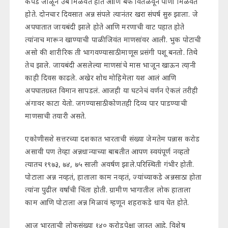
कपडे जाळून उब मिळवत होते आणि बर्फ वितळवून पाणी मिळवत
होते. दोनचार दिवसात अन्न संपले त्यानंतर खरा संघर्ष सुरु झाला. जे
अपघातात जायबंदी झाले होते आणि मरणाची वाट पहात होते
त्यांनाच मारून खाण्याची पाळी जिवंत माणसांवर आली. भुक पोटाची
असो की शारीरिक ती भागवण्यासाठी माणूस प्रसंगी पशू बनतो. तिथे
तेच झाले. जायबंदी असलेल्या माणसांचे मास भाजून खाऊन त्या़नी
काही दिवस काढले. अखेर शोध मोहिमेला यश आलं आणि
अपघातग्रस्त विमान सापडलं. आजही या घटनेचं वर्णन ऐकलं तरीही
अंगावर काटा येतो. जगण्यासाठी कोणतही दिव्य पार पाडण्याची
माणसाची तयारी असते.
एकोणीसशे सत्तरच्या दशकात भारताची संख्या जेमतेम पन्नास करोड
असावी पण तेव्हा अन्नधान्याच्या बाबतीत आपण स्वयंपूर्ण नव्हतो
त्यातच १९७३, ७४, ७५ साली अवर्षण झाले.परिस्थिती गंभीर होती.
पोटाला अन्न नव्हतं, हाताला काम नव्हतं, ज्यांच्याकडे अन्नसाठा होता
त्यांना पुढील वर्षाची चिंता होती. ग्रामीण भागातील लोक हाताला
काम आणि पोटाला अन्न मिळावं म्हणून शहराकडे धाव घेत होते.
आज भारताची लोकसंख्या १४० करोडपेक्षा जास्त आहे. विशेष