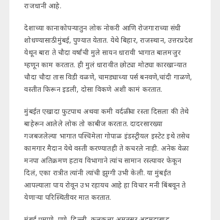
राजधानी आहे.
देशाच्या कानाकोपऱ्यातुन लोक नोकरी आणि रोजगाराच्या संधी
शोधण्यासाठी मुंबई, पुण्यात येतात. येथे बिहार, राजस्थान, उत्तरप्रदेश
येथून बारा ते चौदा वर्षांची मुले सायन धारावी भागात बालमजुर
म्हणून काम करतात. ही मुलं धारावीत छोट्या मोठ्या कारखान्यात
चौदा चौदा तास विडी वळणे, चामड्याच्या पर्स बनवणे,चांदी गाळणे,
वस्तीत फिरून इडली, दोसा विकणे अशी कामं करतात.
मुंबईत एखादा फुटपाथ अथवा कमी वर्दळीचा रस्ता दिसला की तेथे
बाहेरून आलेले लोक तो काबीज करतात. दादरसारख्या
गजबजलेल्या भागात पश्चिमेला गोपाळ इंडस्ट्रीयल इस्टेट इथे तसेच
कामगार मैदान येथे वस्ती करण्यातही ते कचरले नाही. अनेक वेळा
मनपा अतिक्रमण हटाव विभागाने त्यांच सामान रस्त्यावर फेकून
दिलं, एका रात्रीत त्यांनी त्यांची झुग्गी उभी केली. या मुंबईत
आपल्याला पाय रोवून उभ रहायच आहे हा विचार मनी बिंबवून ते
येणाऱ्या परिस्थितीवर मात करतात.
मुंबई प्रमाणे, पुणे, दिल्ली, कलकत्ता,अमृतसर,अहमदाबाद,