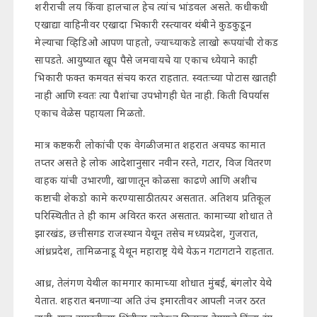
शरीराची लय किंवा हालचाल हेच त्यांच भांडवल असते. कधीकधी
एखाद्या वाहिनीवर एखादा भिकारी रस्त्यावर थंबीने कुडकुडून
मेल्याचा व्हिडिओ आपण पाहतो, ज्याच्याकडे लाखो रूपयांची रोकड
सापडते. आयुष्यात खूप पैसे जमवायचे या एकाच ध्येयाने काही
भिकारी फक्त कमवत संचय करत राहतात. स्वतःच्या पोटास खातही
नाही आणि स्वतः त्या पैशांचा उपभोगही घेत नाही. किती विपर्यास
एकाच वेळेस पहायला मिळतो.
मात्र कष्टकरी लोकांची एक वेगळी जमात शहरात अवघड कामात
तप्तर असते हे लोक आदेशानुसार नवीन रस्ते, गटार, विज वितरण
वाहक यांची उभारणी, खाणातून कोळसा काढणे आणि अशीच
कष्टाची शेकडो कामे करण्यासाठी तत्पर असतात. अतिशय प्रतिकूल
परिस्थितीत ते ही काम अविरत करत असतात. कामाच्या शोधात ते
झारखंड, छत्तीसगड राजस्थान येथून तसेच मध्यप्रदेश, गुजरात,
आंध्रप्रदेश, तामिळनाडू येथून महाराष्ट्र येथे येऊन गटागटाने राहतात.
आध्र, तेलंगण येथील कामगार कामाच्या शोधात मुंबई, बंगलोर येथे
येतात. शहरात बनणाऱ्या अति उंच इमारतीवर आपली नजर ठरत