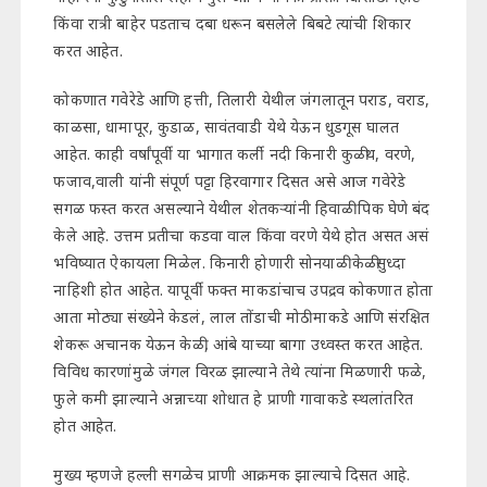
किंवा रात्री बाहेर पडताच दबा धरून बसलेले बिबटे त्यांची शिकार
करत आहेत.
कोकणात गवेरेडे आणि हत्ती, तिलारी येथील जंगलातून पराड, वराड,
काळसा, धामापूर, कुडाळ, सावंतवाडी येथे येऊन धुडगूस घालत
आहेत. काही वर्षांपूर्वी या भागात कर्ली नदी किनारी कुळीथ, वरणे,
फजाव,वाली यांनी संपूर्ण पट्टा हिरवागार दिसत असे आज गवेरेडे
सगळ फस्त करत असल्याने येथील शेतकऱ्यांनी हिवाळी पिक घेणे बंद
केले आहे. उत्तम प्रतीचा कडवा वाल किंवा वरणे येथे होत असत असं
भविष्यात ऐकायला मिळेल. किनारी होणारी सोनयाळी केळीसुध्दा
नाहिशी होत आहेत. यापूर्वी फक्त माकडांचाच उपद्रव कोकणात होता
आता मोठ्या संख्येने केडलं, लाल तोंडाची मोठी माकडे आणि संरक्षित
शेकरू अचानक येऊन केळी, आंबे याच्या बागा उध्वस्त करत आहेत.
विविध कारणांमुळे जंगल विरळ झाल्याने तेथे त्यांना मिळणारी फळे,
फुले कमी झाल्याने अन्नाच्या शोधात हे प्राणी गावाकडे स्थलांतरित
होत आहेत.
मुख्य म्हणजे हल्ली सगळेच प्राणी आक्रमक झाल्याचे दिसत आहे.