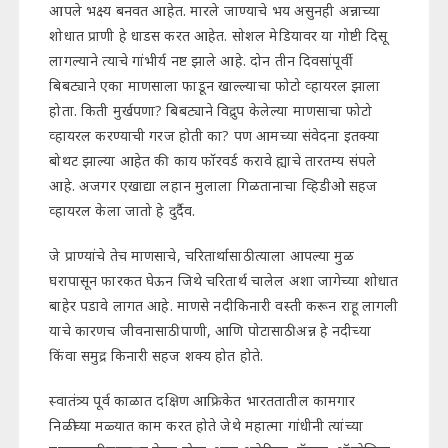
आपले भक्ष्य बनवत आहेत. मारले जाण्याचे भय असुनही अन्नाच्या
शोधात प्राणी हे धाडस करत आहेत. सोशल मेडियावर या गोष्टी दिसू
लागल्याने त्याचे गांभीर्य नष्ट झाले आहे. दोन तीन दिवसांपूर्वी
बिबट्याने एका माणसाला फाडून खाल्ल्याचा फोटो व्हायरल झाला
होता. किती मुर्खपणा? बिबट्याने विद्रुप केलेल्या माणसाचा फोटो
व्हायरल करण्याची गरज होती का? पण आमच्या संवेदना इतक्या
बोथट झाल्या आहेत की काय फॉरवर्ड करावे ह्याचे तारतम्य संपले
आहे. अजगर एखाद्या लहान मुलाला गिळतानाचा व्हिडीओ सहज
व्हायरल केला जातो हे दुर्दैव.
जे प्राण्यांचे तेच माणसाचे, चरितार्थासाठी त्याला आपल्या मुळ
घरापासून फारकत घेऊन जिथे चरितार्थ चालेल अशा जागेच्या शोधात
बाहेर पडावे लागत आहे. माणसे नदीकिनारी वस्ती करून राहू लागली
याचे कारणच जीवनासाठी पाणी, आणि पोटासाठी अन्न हे नदीच्या
किंवा समुद्र किनारी सहज शक्य होत होते.
स्वातंत्र्य पूर्व काळात दक्षिण आफ्रिकेत भारततातील कामगार
निळीच्या मळ्यात काम करत होते जेथे महात्मा गांधीनी त्यांच्या