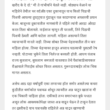
खरीद के दे दो.” मी ते गांभीर्याने घेतले नाही. थोड्याच वेळाने या
महिलेने तेथील भर वर्दळीत एका दुकानातून पाच किलो पिठाची
पिशवी आपल्या दुपट्ट्यात गुंडाळून पळ काढण्याचा अयशस्वी प्रयत्न
केला. बाजूच्या दुकानातील माणसांनी ते पहिले त्यांनी आरडा ओरडा
करत तिला बोलावले. नाईलाज म्हणून ती परतली, तिने पिठाची
पिशवी ठेवली आणि वाटेला लागली. महिला असल्याने तिला
व्यापाऱ्यांनी मारले नाही. तिच्या सोबत तिच्या पेहरावातील तीन चार
महिला होत्या. तिच्या चेहऱ्यावर हातून अपराध घडल्याची पुसटशी रेष
नव्हती. पोटाच्या भुकेने तिला निर्लज्ज बनवली होती. आपण पंजाब
राज्य सुजलाम, सुफलाम समजतो वास्तवात तेथे पैशांसाठी सायकल
रीक्षावाले गिराईक शोधत फिरत असतात. गुरूव्दाराबाहेर लोक भिक
मागत असतात.
असेच आठ दहा वर्षापूर्वी एका लग्नाच्या हॉल समोर असलेल्या कचरा
कुंडीतील थर्माकोल पत्रावळ शोधून त्यावरील अन्न चाटून खातांना मी
एक भिकारी पाहिला होता. एकीकडे लग्न समारंभात बुफे पध्दत
असून लोक आवश्यकतेपेक्षा जास्त अन्न वाढून घेऊन ते टाकून देतात
तर दुसरीकडे याच पत्रावळीत राहिलेले अन्न चाटून खाण्याची