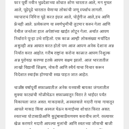
फार पूर्वी नवीन भुप्रदेशाच्या शोधात शोण भारतात आले, मग मुघल
आले, पूढेपूढे भारतात येणाऱ्या लोकांची जणू स्पर्धाच लागली.
व्यापाराचं निमित्त पूढे करत इंग्रज आले, पोर्तुगीज आले,डच आणि
फ्रेंचही आले. प्रत्येकजण या स्वर्णभुमीची लुटमार करुन गेला आणि
येथील जनतेला हाल अपेष्टांच्या खाईत लोटून गेला. अर्थात आपण
निर्धाराने पून्हा उभे राहिलो. एक काळ आम्ही लोकसंख्या मर्यादित
असुनही अन्न आयात करत होतो पण आज आपण अनेक देशाना अन्न
निर्यात करत आहोत. गरीब राष्ट्रांना करोना काळात आपण निशुल्क
अन्न पुरोवठा करण्या इतके आपण सक्षम झालो. आज भारतातील
लाखो विद्यार्थी शिक्षण, नोकरी आणि स्थैर्य याचा विचार करून
विदेशात स्थाईक होण्याची स्वप्न पाहत जात आहेत.
चाळीस वर्षापूर्वी सफाळ्यातील अनेक वनवासी बायका जंगलातील
सुक्या फाट्यांची मोळी घेऊन सफाळ्यातून विरार ते भाईंदर पर्यंत
विकायला जात असत. माकडवाले, अस्वलवाले मदारी गावा गावातून
आपले माकड किंवा अस्वल घेऊन कमाईच्या शोधात फिरत असत.
स्वतःच्या पोटासाठी आणि कुटुंबासाठी वणवण करावीच लागे. रस्त्यावर
खेळ करणारे मदारी आपल्या मुलांची आणि स्वतःच्या जीवाची बाजी