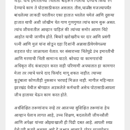
नाही. याच इमारतीच्या भिंतीला बाहेरून गिलावा देण्याचे किंवा रंग
देण्याचे काम ते पोटासाठी करत असतात. तीस,चाळीस मजल्यापर्यंत
बांधलेल्या लाकडी परातीवर एका हातात भरलेल घमेलं आणि दुसऱ्या
हातात थापी अशी जोखीम घेत गाण गुणगुणत त्यांच काम सुरू असत.
त्यांच जीवनातील आव्हान पाहिलं की त्यांच्या समोर आपण थिटे
आहोत याची जाणीव होते. बिचारे खरोखरीच घर दार आणि प्रसंगी
पत्नी आणि मुलं यांना सोडून दहा दिशांनी अन्नासाठी वेगवेगळ्या
शहरात पोट जाळायला येतात. घर संसाराच्या चिंतेपुढे उंच इमारतीची
आणि मरणाची भिती सामान्य वाटते. बरेचदा या कामगारांची
अधिकृत नोंद कंत्राटदार करत नाही परिणामी अपघातात हा कामगार
मेला तर त्याचे घरचे दाद फिर्याद मागू शकत नाहीत. त्याच्या
कुटुंबाला कोणतीही नुकसान भरपाई मिळत नाही. मागील महिन्यात
झारखंड येथील बोगद्यात अडकलेले कर्मचारी असेच पोटासाठी आपला
जीव हातावर घेऊन काम करत होते.
अर्धशिक्षित तरूणांनाच नव्हे तर आजच्या सुशिक्षित तरूणांना हेच
आव्हान पेलाव लागत आहे, उच्च शिक्षण, बदललेली जीवनशैली
आणि अपेक्षा यांच्या ओझ्याखाली ही पिढी दबत आहे. आपली स्वप्न
येथे पुरी करणे अशक्य आहे हे लक्षात आल्याने. पोस्ट ग्राज्यूऐशन