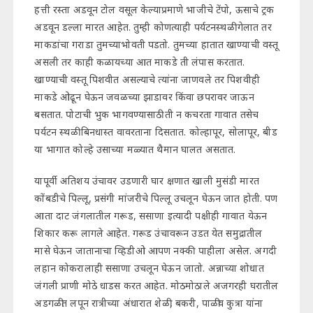
हत्ती रस्ता अडवून टोल वसूल केल्याप्रमाणे भाजीचे टेंपो, ऊसाचे ट्रक
अडवून डल्ला मारत आहेत. तुम्ही कोणत्याही पर्यटनस्थळी गेलात तर
माकडांचा गराडा तुमच्याभोवती पडतो. तुमच्या हातात खाण्याची वस्तू
असली तर काही कळायच्या आत माकडे ती लंपास करतात.
खाण्याची वस्तू पिशवीत असल्याचे त्यांना जाणवले तर पिशवीही
माकडे ओढून घेऊन जवळच्या झाडावर किंवा छपरावर जाऊन
बसतात. पोटाची भुक भागवण्यासाठी ती न कचरता गावात तसेच
पर्यटन स्थळी बिनधास्त वावरताना दिसतात. कोल्हापूर, सोलापूर, बीड
या भागात कोल्हे उसाच्या मळ्यात थैमान घालत असतात.
यापूर्वी अतिशय उंचावर उडणारी घार क्षणात खाली मुसंडी मारत
कोंबडीचे पिल्लू, प्रसंगी मांजरीचे पिल्लू उचलून घेऊन जात होती. पण
आता दाट जंगलातील गरूड, ससाणा इत्यादी पक्षीही गावात येऊन
शिकार करू लागले आहेत. गरूड उंचावरून उडत येत समुद्रातील
मासे घेऊन जातानाचा व्हिडीओ आपण नक्की पाहीला असेल. अगदी
लहान कोकरालाही ससाणा उचलून घेऊन जातो. अन्नाच्या शोधात
जंगली प्राणी मोठे धाडस करत आहेत. मोठमोठाले अजगरही घरातील
अडगळीत लपून रात्रीच्या अंधारात शेळी, बकरी, पाळीव कुत्रा यांना