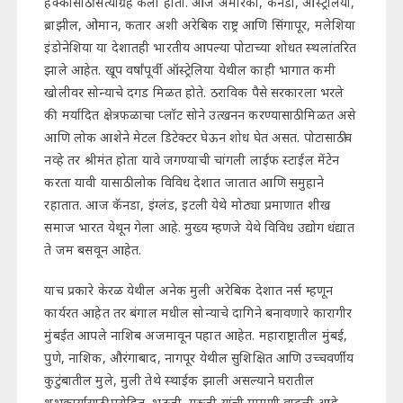
हक्कासाठी सत्याग्रह केला होता. आज अमेरिका, कॅनडा, ऑस्ट्रेलिया,
ब्राझील, ओमान, कतार अशी अरेबिक राष्ट्र आणि सिंगापूर, मलेशिया
इंडोनेशिया या देशातही भारतीय आपल्या पोटाच्या शोधत स्थलांतरित
झाले आहेत. खूप वर्षांपूर्वी ऑस्ट्रेलिया येथील काही भागात कमी
खोलीवर सोन्याचे दगड मिळत होते. ठराविक पैसे सरकारला भरले
की मर्यादित क्षेत्रफळाचा प्लॉट सोने उत्खनन करण्यासाठी मिळत असे
आणि लोक आशेने मेटल डिटेक्टर घेऊन शोध घेत असत. पोटासाठीच
नव्हे तर श्रीमंत होता यावे जगण्याची चांगली लाईफ स्टाईल मेंटेन
करता यावी यासाठी लोक विविध देशात जातात आणि समुहाने
रहातात. आज कॅनडा, इंग्लंड, इटली येथे मोठ्या प्रमाणात शीख
समाज भारत येथून गेला आहे. मुख्य म्हणजे येथे विविध उद्योग धंद्यात
ते जम बसवून आहेत.
याच प्रकारे केरळ येथील अनेक मुली अरेबिक देशात नर्स म्हणून
कार्यरत आहेत तर बंगाल मधील सोन्याचे दागिने बनावणारे कारागीर
मुंबईत आपले नाशिब अजमावून पहात आहेत. महाराष्ट्रातील मुंबई,
पुणे, नाशिक, औरंगाबाद, नागपूर येथील सुशिक्षित आणि उच्चवर्णीय
कुटुंबातील मुले, मुली तेथे स्थाईक झाली असल्याने घरातील
शुभकार्यासाठी पुरोहित, भटजी, गुरुजी यांची मागणी वाढली आहे.