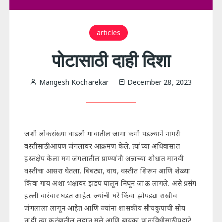
articles
पोटासाठी दाही दिशा
Mangesh Kocharekar
December 28, 2023
जशी लोकसंख्या वाढली गावातील जागा कमी पडल्याने नागरी
वस्तीसाठी आपण जंगलांवर आक्रमण केले. त्यांच्या अधिवासात
हस्तक्षेप केला मग जंगलातील प्राण्यांनी अन्नाच्या शोधात मानवी
वस्तीचा आसरा घेतला. बिबट्या, वाघ, वस्तीत शिरून आणि शेळ्या
किंवा गाय अशा भक्षावर झडप घालून निघून जाऊ लागले. असे प्रसंग
हल्ली वारंवार घडत आहेत. ज्यांची घरे किंवा झोपड्या राखीव
जंगलाला लागून आहेत आणि ज्यांना शासकीय सौचकुपाची सोय
नाही त्या कुटुंबातील लहान मुले आणि बायका प्रातःविधीसाठी पहाटे