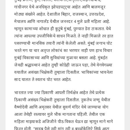
गांधीनगर येथे अनधिकृत झोपडपट्ट्या आहेत आणि बालमजूर
मोठ्या संख्येने आहेत. देशातील बिहार, राजस्थान, उत्तरप्रदेश,
मेघालय आणि नागालँड येथील जननदर 4 मुले प्रती महिला आहे.
म्हणून कामाच्या शोधात ही कुटुंबे मुंबई, पुण्यात डेरा टाकतात. येथे
त्यांना आपल्या उपजीविकेचे साधन मिळते. ते नाही मिळाले तर हात
पसरण्याची मानसिक तयारी त्यांनी केलेली असते. मुंबई जगाच पोट
भरते मग या चार अतृप्त लोकांचं का भरणार नाही पण हाच विचार
मुबंई विकासाच्या आणि सुविधांच्या मुळावर बसला आहे. मुंबईत
जेवढी श्रद्धास्थानं आहेत तुम्ही कोठेही जाऊन पहा, तेथे वेगवेगळ्या
वयातील असंख्य भिक्षेकरी तुम्हाला दिसतील. भाविकांच्या भावनेला
साद घालत ते स्वतःच पोट भरत आहेत.
भारतात ज्या ज्या ठिकाणी आपली तिर्थक्षेत्र आहेत तेथे प्रत्येक
ठिकाणी असंख्य भिक्षेकरी तुम्हाला दिसतील. नुकतेच जम्मू येथील
वैष्णोदेवी आणि अमृतसर येथील सुवर्ण मंदिर येथे जाण्याचा योग
आला तेथेही रस्त्यावर मुले भीक मागताना पहिली. तेथील एक
महिला माझ्याकडे अजिजीने पीठ विकत घेऊन द्या म्हणून मागे मागे
फिरत होती. “साहब पैसे नही मांग रही हू,बच्चोंकेलिऐ सिर्फ आटा