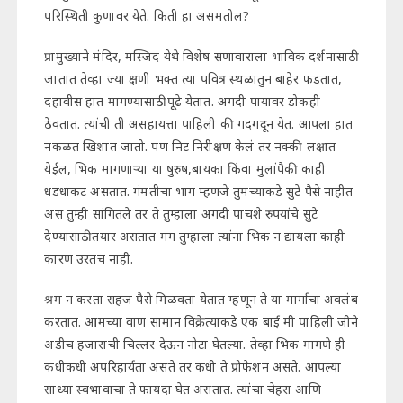
परिस्थिती कुणावर येते. किती हा असमतोल?
प्रामुख्याने मंदिर, मस्जिद येथे विशेष सणावाराला भाविक दर्शनासाठी
जातात तेव्हा ज्या क्षणी भक्त त्या पवित्र स्थळातुन बाहेर फडतात,
दहावीस हात मागण्यासाठी पूढे येतात. अगदी पायावर डोकही
ठेवतात. त्यांची ती असहायत्ता पाहिली की गदगदून येत. आपला हात
नकळत खिशात जातो. पण निट निरीक्षण केलं तर नक्की लक्षात
येईल, भिक मागणाऱ्या या षुरुष,बायका किंवा मुलांपैकी काही
धडधाकट असतात. गंमतीचा भाग म्हणजे तुमच्याकडे सुटे पैसे नाहीत
अस तुम्ही सांगितले तर ते तुम्हाला अगदी पाचशे रुपयांचे सुटे
देण्यासाठी तयार असतात मग तुम्हाला त्यांना भिक न द्यायला काही
कारण उरतच नाही.
श्रम न करता सहज पैसे मिळवता येतात म्हणून ते या मार्गाचा अवलंब
करतात. आमच्या वाण सामान विक्रेत्याकडे एक बाई मी पाहिली जीने
अडीच हजाराची चिल्लर देऊन नोटा घेतल्या. तेव्हा भिक मागणे ही
कधीकधी अपरिहार्यता असते तर कधी ते प्रोफेशन असते. आपल्या
साध्या स्वभावाचा ते फायदा घेत असतात. त्यांचा चेहरा आणि