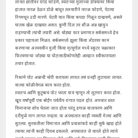
लावत छातीवर दगड फोडणे, स्वतःच्या मुलाच्या डोक्यावर किंवा
हातात नारळ ठेऊन डोळे बांधून तलवारीने नारळ फोडणे, पेटत्या
रिंगमधून उडी मारणे. पेटती वात किंवा कपडा गिळून दाखवणे, असले
घातक खेळ दाखवत असत. कुणी दिल तर शीळ अन्न खावुन
राहण्याची त्यांची तयारी असे. थोड्या फार प्रमाणात सर्कसमध्ये हेच
प्रकार पहायला मिळत. सर्कसमध्ये झुला किंवा लँडरवर काम
करणाऱ्या अल्पवयीन मुली किंवा मृत्यूगोल मध्ये स्कुटर चक्राकार
फिरवणाऱ्या जोड्या या पोटासाठी कोणतेही आव्हान स्वीकारायला
तयार होतात.
रिकामे पोट अन्नाची चोरी करायला लावत तसं धनही लुटायला लावत.
वाल्या कोळी वेगळं काय करत होता.
स्वतःच आणि कुटुंबाचं पोट भरता यावं म्हणून तो लूटमार करत होता.
खूप वर्षांपूर्वी एक बोईंग पर्वतीय रांगात पडल होतं. अपघात ग्रस्त
विमानाचा शोध घेतला जात होता परंतू ढगाळ वातावरण आणि
दरीमुळे माग लागत नव्हता. या अपघातात काही व्यक्ती मेल्या आणि
सुटल्या. सुरवातीला विमानात आणि प्रवाशांकडे काही सुके खाद्य होते
त्यावर त्यांनी काही दिवस ढकलले. अपघातात जे वारले होते त्यांचे