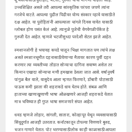
उच्चशिक्षित असले तरी आपल्या सांस्कृतिक परंपरा जपणे त्यांना
गरजेचे वाटते. आपल्या पुढील पिढीवर योग्य संस्कार व्हावे यासाठी ते
दक्ष आहेत. या पुरोहितांनी आपल्याला चांगले दिवस यावेत यासाठी
ग्लोबल होण पसंत केलं आहे. त्यामुळे पुजेची वेगवेगळी पॅकेज हे
गुरुजी देत आहेत. म्हणजे भटजीसुध्दा परदेशी सेटल झाले आहेत.
स्मशानजोगी हे भयावह कपडे घालून भिक्षा मागतात पण त्यांचे लक्ष
असते स्मशानभूमीत दहनासाठी येणाऱ्या मैतावर कारण पुर्वी दहन
करणार त्या व्यक्तीच्या तोंडात सोन्याचा दागिना सवाष्ण असेल तर
किमान एखादा सोन्याचा मणी हमखास ठेवला जात आसे. वर्षानुवर्षे
पांगुळ बैल वाले, वासुदेव आला म्हणत फिरणारे, डोंबारी पोटासाठी
पाऊस कमी झाला की शहराकडे धाव घेतच होते. संबळ आणि
हाताच्या खाणाखुणाणी भाषा ओळखणारे आजही शहराकडे येतात
मात्र भविष्यात ही गुप्त भाषा समजणारे संपत आहेत.
धवड म्हणजे लोहार, सांगली, सातारा, कोल्हापूर येथून व्यवसायासाठी
सिंधुदुर्गात आजही उतरतात. कर्नाटकातून टोपल्या विणणारे बुरुड,
भजन गाणारे येतात. पोट भरण्यासाठी लोक काही काळासाठी आपला