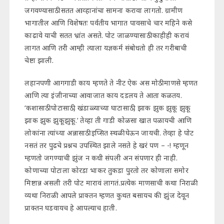
जगवण्यासाठी सतत आव्हानांचा सामना करावा लागतो. ग्रामीण
भागातील आणि विशेषतः पर्वतीय भागात पावसाचे चार महिने कसे
काढावे याची सतत भ्रांत असते. पोट जाळण्यासाठी काहीही करावं
लागत आणि तरी आम्ही त्याला यज्ञकर्म संबोधतो ही तर गरीबाची
चेष्टा झाली.
लहानपणी आगगाडी काय म्हणते ते नीट ऐक अस मोठी माणसे म्हणत
आणि त्या इंजीनाच्या आवाजात काय दडलय ते आता कळतय.
‘कशासाठी पोटासाठी, खंडाळ्याच्या घाटासाठी, झाक झुक झुकू झुकू
झाक झुक झुकूझुकू.’ तेव्हा ती गाडी कोळसा खात पळायची आणि
लोकांना त्यांच्या अन्नासाठी इप्सित स्थळी घेऊन जायची. तेव्हा हे पोट
नसतं तर पुढचे प्रश्नच उपस्थित झाले नसते हे खरं पण – -! म्हणून
म्हणतो जगण्याची झुंज न कधी संपली अन संपणार ही नाही.
कोणाच्या पोटाला कोरडा भाकर तुकडा पुरतो तर कोणाला समोर
मिष्टान्न असली तरी पोट मारावं लागतं.प्रत्येक माणसाची कथा निराळी
व्यथा निराळी. आपले प्राक्तन म्हणत कुथत बसायच की झुंज देवून
प्राक्तन घडवायच हे आपल्याच हाती.