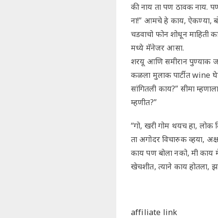
की नाय ता पण ठावक नाय. प
ना!” आमचे हे काय, ऐकण्या, ब
चडवाचो फोन शोधून माहिती का
मध्ये मॅनेजर आसा.
शरयू आणि समीरान पुण्याक जावन
कळला मुलाक पार्टीत wine घेण
सांगितली काय?” सीमा म्हणाल
म्हणीत?”
“गो, खरी गोम थयच हा, लोक
ता अगोदर विचारुक व्हया, अ
काय पण बोला नको, मी काय मेल
खेचशीत, त्याने काय होतला, झ
affiliate link