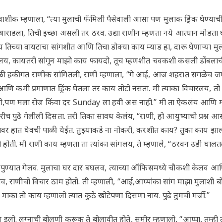
ाशीक म्हणाला, “त्या मुलाची फॅमिली पैसेवाली आसा पण मुलाक ड्रिंक घेण्याच
ाडला, तिची इच्छा असली तर ठरव. उद्या राणीन म्हणता नये आत्यान मोडता घात
 तिच्या वायटाचा सांगशीत आणि तिचा डोक्या काय म्याड हा, दारू घेणाऱ्या म
ंगलय, कायतरी सांगून माझो काय फायदो, तूच म्हणशीत चवकशी कसली डोंबला
हकीगत राणीक सांगितली, राणी म्हणाला, “गे आई, आज शहरात सगळेच जण ड्रि
ि कमी प्रमाणात ड्रिंक घेतला तर काय तोटो नसता. मी त्याका विचारलय, तो म
तो,पण मला रोज किंवा दर Sunday ला हवी अस नाही.” मी ता ऐकलंय आणि माक
रीच पुढे गेलीली दिसता. तरी तिका सावध केलंय, “राणी, हो आयुष्याचो प्रश्न आसा
ावर हात घेवची पाळी येईत. तुझ्याकडे ना नोकरी, करशीत काय? तुका काय 
ही होती. मी राणी काय म्हणता ता त्यांका सांगलय, ते म्हणाले, “ठरवन उडी घ
पुण्यात गेलव. मुलाचा घर दार बघलव, त्याच्या ऑफिसमध्ये चौकशी केलव आण
लव, राणीचो विचार ठाम होतो. ती म्हणाली, “आई,आप्पांका सांग माझा मुलाशी ब
 माका तो काय म्हणालो त्यात कुठे खोटेपणा दिसणा नाय. पुढे तुमची मर्जी.”
 फोन इलो. लग्नाची बोलणी करूक ते बोलावीत होते, समीर म्हणालो, “आप्पा, तुम्