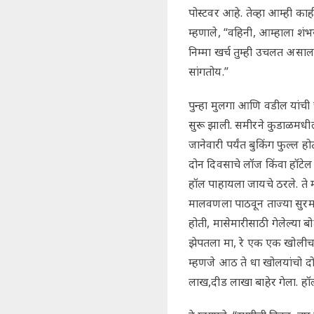
पोस्टवर आहे. तेव्हा आम्ही का
म्हणाले, “वहिनी, आम्हाला शंभर
निम्मा खर्च तुम्ही उचलत असाल
सांगतोय.”
पुन्हा मुलगा आणि वडील यांची च
सुरू झाली. समीरने कुडाळमधील
जानेवारी पर्यंत बुकिंग फुल्ल 
दोन दिवसाचे लॉज किंवा हॉटेल 
हॉल पाहायला जायचे ठरले. ते 
मालवणला पाठवून ताज्या सुरम
होती, मासेमारीसाठी गेलेल्या बो
झेपतला मा, रे एक एक खोलीच
म्हणजे आठ ते धा खोलयांचो द
लाख,दीड लाखा बाहेर गेला. ह