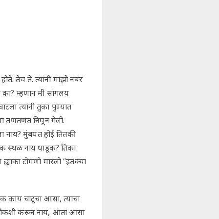
े. तेच ते. त्यांनी माझो नंबर
ाय का? म्हणान मी सांगलय
ला त्यांनी तुका पुण्यात
मा तणतणत निघून गेली.
ुला नाय? मुंबयत होई तितकी
याक स्थळ नाय धाडूक? तिका
न ह्यांका टोमणो मारलो “इतक्या
तीक काय चाटूचा आसा, त्याचा
धी चौकशी करून नाय, आता आसा