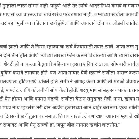
ही तुम्हाला जास्त सांगत नाही. पाहुणे आले तर त्यांचं आदरातिथ्य करावं लागण
 माणसांच्या वास्तव्याचा खर्च खरंच परवडणारा नाही, लग्नाच्या खर्चाला आमची 
 तर पहा. मुलीच्या वडिलांना खर्च झेपेल आणि आनंदाने दोन घर जोडली जातील म
र्चा झाली आणि ते निम्मा रहाण्याचा खर्च देण्यासाठी तयार झाले. आता लग्न मुह
 दोन तीन हॉल आणि त्यांच्या तारखा फोन करून विचारल्या आणि त्यांना दाखव
होत. शेवटी हो ना करता फेब्रुवारी महिन्याचा दुसरा शनिवार ठरला, सोमवारी सार्व
बुकिंग करावे लागणार होते. पण आता माघार घेणे म्हणजे राणीला नाराज करण्या
मालवणला हॉटेलमध्ये थांबले होते. समीरने आग्रह केला आणि ती मंडळी जेवायला 
ई, पापलेट आणि कोलंबीची सोय केली होती. शरयू माणसांसह स्वयंपाक कराय
टी येत होत्या आणि कामत मंडळी, राणीला घेऊन समुद्रावर गेली. नाना, ह्यांका म्ह
ा भाडा नाय म्हटलंस तरी दोन अडीज हजारच्या आत बाहेर बसतला. एका खोल
ोन दिवसचो खर्च तुझ्यावर बसात, शिवाय नाश्तो, जेवण खाण आसाच म्हणजे 
ॉल सजावट आणि मेनू ठरूचो हां, जपून बोल नायतर खर्चात घालतीत.”