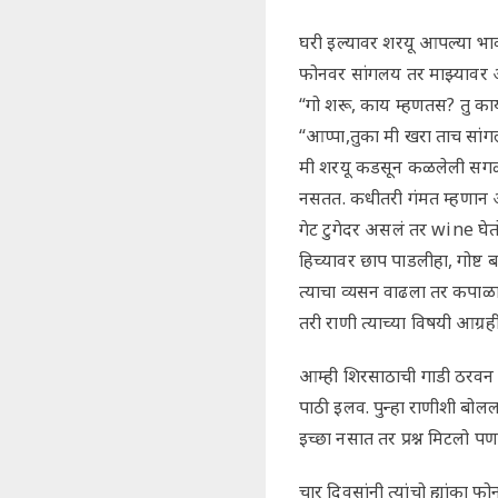
घरी इल्यावर शरयू आपल्या भाव
फोनवर सांगलय तर माझ्यावर आर
“गो शरू, काय म्हणतस? तु काय
“आप्पा,तुका मी खरा ताच सा
मी शरयू कडसून कळलेली सगळी 
नसतत. कधीतरी गंमत म्हणान आण
गेट टुगेदर असलं तर wine घे
हिच्यावर छाप पाडलीहा, गोष्ट ब
त्याचा व्यसन वाढला तर कपाळ
तरी राणी त्याच्या विषयी आग्र
आम्ही शिरसाठाची गाडी ठरवन 
पाठी इलव. पुन्हा राणीशी बोल
इच्छा नसात तर प्रश्न मिटलो पण
चार दिवसांनी त्यांचो ह्यांका