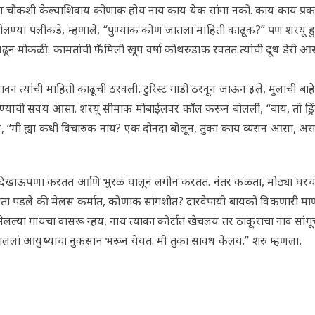
ण चौकशी केल्याशिवाय कोणाक होय नाय काय येक सांगा नको. काय काय प
ोलण्या पलीकडे, म्हणाले, “पुण्याक कोण जातला माहिती काढूक?” पण शरयू हु
ढून मोकळी. कामतांची फॅमिली खूप वर्षा कोथरुडाक रवतत.त्यांची दूध डेरी 
 त्यांची माहिती काढूची ठरवली. टुरिस्ट गाडी ठरवून जाऊन इले, मुलाची बाहेर
्याची सवय आसा. शरयू सीमाक मोबाईलवर कॉल करून बोलली, “बाय, तो ड्रिंक घ
ा, “मी ह्या कधी विचारुक नाय? एक दोनदा बोलून, तुका काय व्यसन आसा, अ
 दिखाऊपणा करतत आणि भुरळ घालून लगीन करतत. नंतर कळता, मोठ्या घरचो
क्षता पडले की मेलस कर्मात, कोणाक सांगशीत? दारवेपायी बायको विकणारी
ल्या गायचा वासरू न्हय, नाय त्याका कोर्टात खेचलय तर ठाकूरांचा नाव सांगू
ाललां आयुष्याचा नुकसान भरून येयत. मी तुका सावध केलय.” शरु म्हणला.