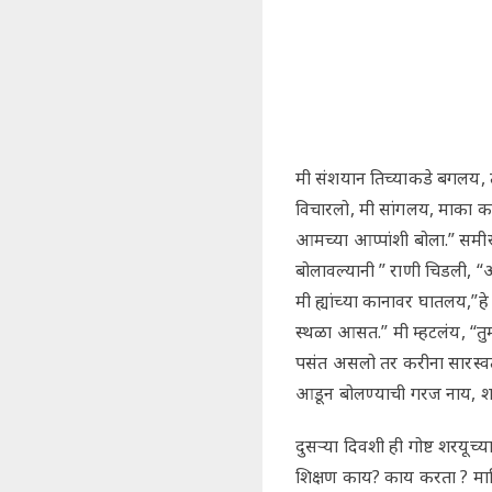
मी संशयान तिच्याकडे बगलय, तर 
विचारलो, मी सांगलय, माका काय
आमच्या आप्पांशी बोला.” समीर,
बोलावल्यानी ” राणी चिडली,
मी ह्यांच्या कानावर घातलय,”ह
स्थळा आसत.” मी म्हटलंय, “त
पसंत असलो तर करीना सारस्वत. 
आडून बोलण्याची गरज नाय, शर
दुसऱ्या दिवशी ही गोष्ट शरयूच
शिक्षण काय? काय करता ? मा