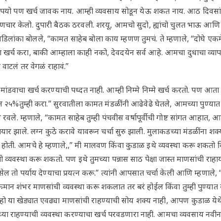
चो रुपयो पण खर्च जावक नाय. आम्ही व्यवसाय सोडून येऊ शकत नाय. आठ दिवसां
ुणचार केलो. दुपारी बैठक ठरवली. शरयू, आमचो सुदो, ह्यांचो चुलत भाऊ आणि 
वडिलांका बोलले, “कामत साहेब बोला काय म्हणण तुमचं. ते म्हणाले, “दोघे एकम
ा खर्च करा, बाकी आम्हाला काही नको, देवदयेन सर्व आहे. आमचा दुधाचा व्याप
 वाटलं तर वेगळं राहावं.”
ी मांडवाचा खर्च करण्याची पध्दत नाही. आम्ही निम्मे निम्मे खर्च करतो. पण 
 २५%तुम्ही करा.” सुरवातीला कामत मंडळींनी आढेवेढे घेतले, आमच्या पुण्य
ले. म्हणाले, “कामत साहेब तुम्ही पंचवीस वर्षापूर्वीची गोष्ट सांगत आहात, आ
 झाले. लग्न कुठे करावे यावरून चर्चा सुरु झाली. मुलाकडच्या मंडळींना शक्य 
ा होती. आमचे हे म्हणाले,,” मी मालवण किंवा कुडाळ इथे व्यवस्था करू शकतो
ी व्यवस्था करू शकतो. पण इथे तुमच्या पन्नास साठ पेक्षा जास्त माणसांची राह
 असेल तो पर्याय देण्याचा प्रयत्न करू.” त्यांनी आपसात चर्चा केली आणि म्हणा
मान शंभर माणसांची व्यवस्था करू शकलात तर बरं होईल किंवा तुम्ही पुण्यात य
हो या खेड्यात एवढ्या माणसांची राहण्याची सोय शक्य नाही, आपण कुडाळ येथे 
च्या राहण्याची व्यवस्था करण्याचा खर्च परवडणारा नाही. आमचा व्यवसाय नव