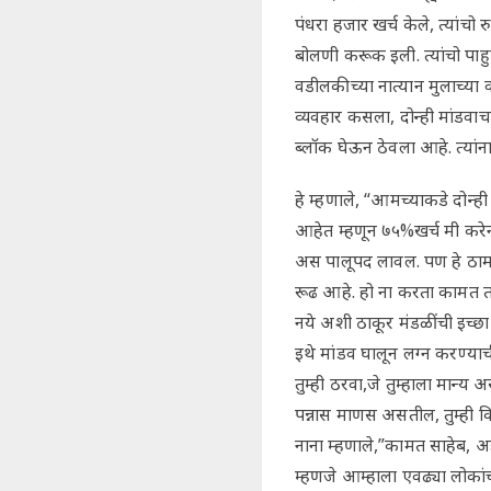
पंधरा हजार खर्च केले, त्यां
बोलणी करूक इली. त्यांचो पाह
वडीलकीच्या नात्यान मुलाच्या 
व्यवहार कसला, दोन्ही मांडवाच
ब्लॉक घेऊन ठेवला आहे. त्यांना
हे म्हणाले, “आमच्याकडे दोन्ह
आहेत म्हणून ७५%खर्च मी करेन
अस पालूपद लावल. पण हे ठाम रव
रूढ आहे. हो ना करता कामत तयार
नये अशी ठाकूर मंडळींची इच्छ
इथे मांडव घालून लग्न करण्याच
तुम्ही ठरवा,जे तुम्हाला मान्य
पन्नास माणस असतील, तुम्ही कि
नाना म्हणाले,”कामत साहेब, अ
म्हणजे आम्हाला एवढ्या लोकां