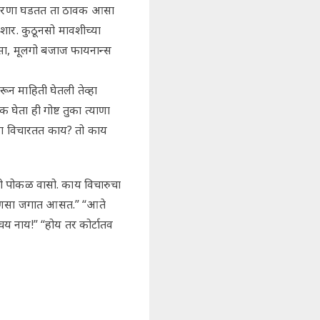
्रकरणा घडतत ता ठावक आसा
शार. कुठूनसो मावशीच्या
आसा, मूलगो बजाज फायनान्स
ून माहिती घेतली तेव्हा
ेता ही गोष्ट तुका त्याणा
सा विचारतत काय? तो काय
 पोकळ वासो. काय विचारुचा
 माणसा जगात आसत.” “आते
चय नाय!” “होय तर कोर्टातव