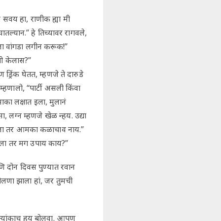
ी सवय हा, राणीक ह्या मी
ल्यान.” हे तिच्यावर रागवले,
ुला वांगडा लगीन करूक!”
ची केलास?”
ंक घेतत, म्हणजे ते दारुडे
्हणालो, “पार्टी असली किंवा
ा लक्षात इला, मुलानं
, लग्न म्हणजे खेळ न्हय. उद्या
झाला तर आमका कळाचाव नाय.”
ालतला तर मग उपाय काय?”
ि दोन दिवस पुण्यात रवान
ोलणा झाला हां, जर तुमची
ही त्यांकाच हय बोलवा. आपण