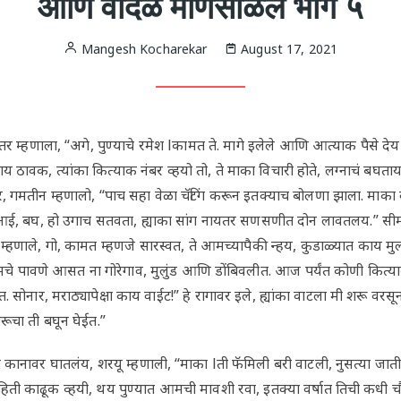
आणि वादळ माणसाळले भाग ५
Mangesh Kocharekar
August 17, 2021
म्हणाला, “अगे, पुण्याचे रमेश lकामत ते. मागे इलेले आणि आत्याक पैसे देय होत
 ठावक, त्यांका कित्याक नंबर व्हयो तो, ते माका विचारी होते, लग्नाचं बघत
 गमतीन म्हणालो, “पाच सहा वेळा चॅटिंग करून इतक्याच बोलणा झाला. माका वाट
 “आई, बघ, हो उगाच सतवता, ह्याका सांग नायतर सणसणीत दोन लावतलय.” सी
े म्हणाले, गो, कामत म्हणजे सारस्वत, ते आमच्यापैकी न्हय, कुडाळ्यात काय म
ुमचे पावणे आसत ना गोरेगाव, मुलुंड आणि डोंबिवलीत. आज पर्यंत कोणी कित्
सोनार, मराठ्यापेक्षा काय वाईट!” हे रागावर इले, ह्यांका वाटला मी शरू वरसू
ूचा ती बघून घेईत.”
्या कानावर घातलंय, शरयू म्हणाली, “माका lती फॅमिली बरी वाटली, नुसत्या जा
हिती काढूक व्हयी, थय पुण्यात आमची मावशी रवा, इतक्या वर्षात तिची क